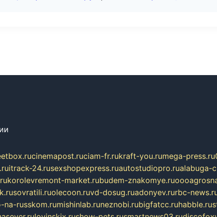
сии
eetbox.ru
cinemapost.ru
ciam-fr.ru
kraft-you.ru
mega-press.ru
.ru
itrack-24.ru
sexshopexpress.ru
autostudiopro.ru
alabuga-ci
ru
korolevremont-market.ru
budem-znakomye.ru
oooagrosna
k.ru
sovratili.ru
olecoon.ru
vd-dosug.ru
adonyev.ru
rbc-news.r
-na-russkom.ru
mishinlab.ru
neznobi.ru
bigfatcc.ru
habble.ru
s
nasever.ru
lovinskix.ru
show-pets.ru
smartnews03.ru
discofox