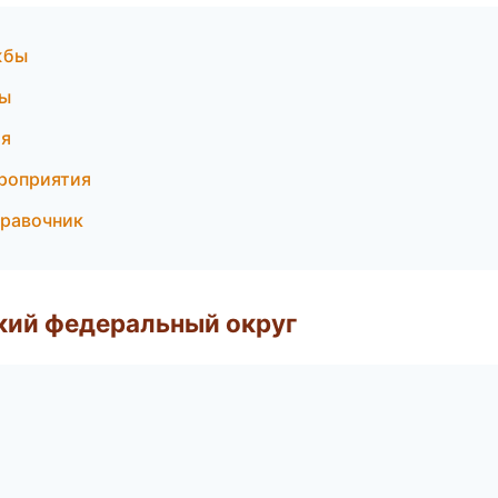
жбы
бы
ия
ероприятия
правочник
ский федеральный округ