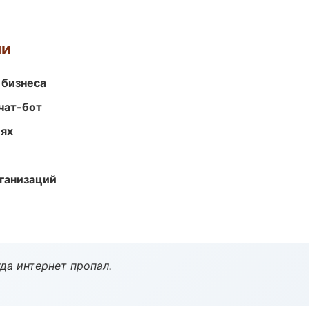
ми
 бизнеса
чат-бот
иях
ганизаций
да интернет пропал.