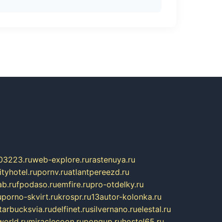
03223.ru
web-explore.ru
rastenuya.ru
tyhotel.ru
pornv.ru
atlantpereezd.ru
b.ru
fpodaso.ru
emfire.ru
pro-otdelky.ru
u
porno-skvirt.ru
krospr.ru
13autor-kolonka.ru
tarbucksvia.ru
delfinet.ru
silvernano.ru
elestal.ru
world.ru
miraclecoon.ru
pongup.ru
hostel65.ru