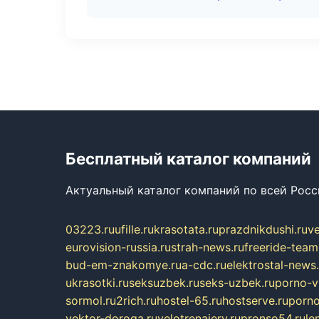
Бесплатный каталог компаний
Актуальный каталог компаний по всей Рос
03223.ru
ufille.ru
krasotata.ru
prazdnikdushi.ru
v
eurovision-russia.ru
strah-news.ru
freeride-team
bud-em-znakomye.ru
a-cdc.ru
elektrostal-news.
ukrasotki.ru
seksuzbek.ru
seks-uzbek.ru
porno-v
sormol.ru
2rich.ru
hostel-65.ru
hostserve.ru
porno
vektor-doroga.ru
velotrenajery.ru
pronso54.ru
le