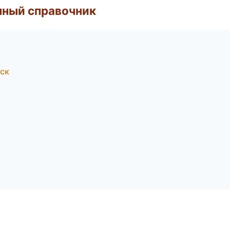
нный справочник
ск