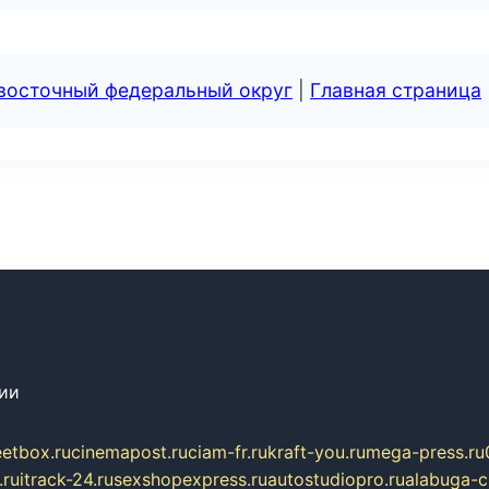
евосточный федеральный округ
|
Главная страница
сии
eetbox.ru
cinemapost.ru
ciam-fr.ru
kraft-you.ru
mega-press.ru
.ru
itrack-24.ru
sexshopexpress.ru
autostudiopro.ru
alabuga-ci