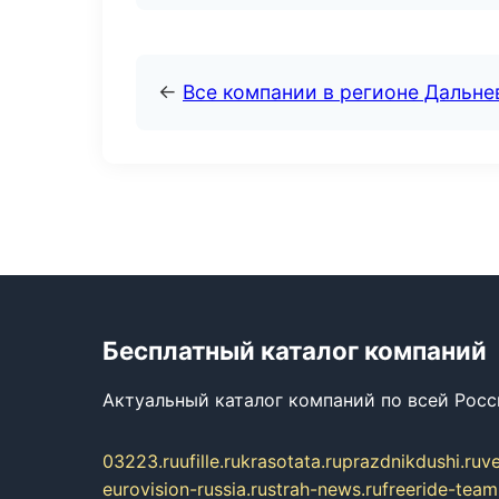
←
Все компании в регионе Дальн
Бесплатный каталог компаний
Актуальный каталог компаний по всей Рос
03223.ru
ufille.ru
krasotata.ru
prazdnikdushi.ru
v
eurovision-russia.ru
strah-news.ru
freeride-team