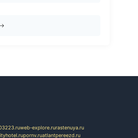
→
03223.ru
web-explore.ru
rastenuya.ru
tyhotel.ru
pornv.ru
atlantpereezd.ru