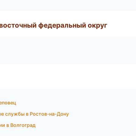
евосточный федеральный округ
еповец
ые службы в Ростов-на-Дону
ии в Волгоград