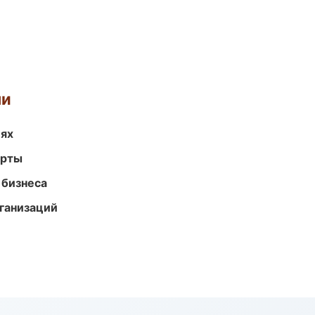
ми
иях
арты
 бизнеса
ганизаций