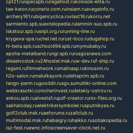
cpt21.ru
ispecspb.ru
regahost.ru
kolosok-elita.ru
tae-kwon.ru
consrio.com.ru
insiam.ru
avegainfo.ru
archery161.ru
bigencyclica.ru
vlast16.ru
korru.net
sarmiento.spb.su
extelopedia.ru
lammin-suo.spb.ru
iskatour.spb.ru
snpi.org.ru
running-line.ru
krygeva-spa.ru
chel.net.ru
rust-loco.ru
dugshop.ru
hl-beta.spb.ru
school494.spb.ru
mymubaby.ru
epoha-metalband.ru
ngr.spb.ru
rusgosnews.com
dieselvostok.ru
24hostel.msk.ru
w-dev.ru
f-ship.ru
regsmi.ru
filmnetwork.ru
malinasp.ru
kinosvin.ru
h2o-salon.ru
malutkayork.ru
deltaprim.spb.ru
tango-perm.ru
gooddir.ru
sgv.su
multiki-online.com
webkrasotki.com
cherinvest.ru
detskiy-ostrov.ru
ankou.spb.ru
alvesta1.ru
pdf-creator.ru
nix-files.org.ru
sakhatoday.ru
elektrikersymboler.ru
sputnikyes.ru
golf2club.msk.ru
aeforums.ru
zallclub.ru
multimodal.msk.ru
habaigry.ru
haikko.ru
sobakopedia.ru
isz-fest.ru
ewnc.info
screensaver-clock.net.ru