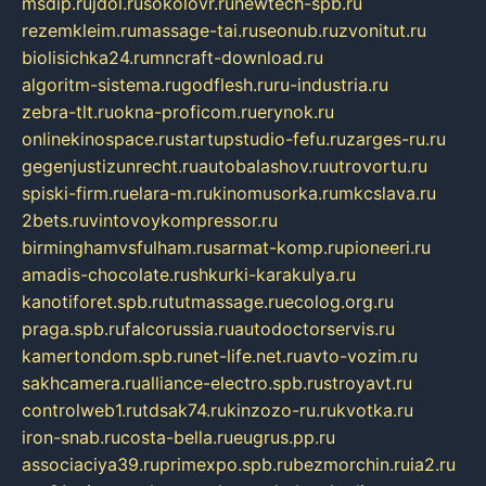
msdip.ru
jdol.ru
sokolovr.ru
newtech-spb.ru
rezemkleim.ru
massage-tai.ru
seonub.ru
zvonitut.ru
biolisichka24.ru
mncraft-download.ru
algoritm-sistema.ru
godflesh.ru
ru-industria.ru
zebra-tlt.ru
okna-proficom.ru
erynok.ru
onlinekinospace.ru
startupstudio-fefu.ru
zarges-ru.ru
gegenjustizunrecht.ru
autobalashov.ru
utrovortu.ru
spiski-firm.ru
elara-m.ru
kinomusorka.ru
mkcslava.ru
2bets.ru
vintovoykompressor.ru
birminghamvsfulham.ru
sarmat-komp.ru
pioneeri.ru
amadis-chocolate.ru
shkurki-karakulya.ru
kanotiforet.spb.ru
tutmassage.ru
ecolog.org.ru
praga.spb.ru
falcorussia.ru
autodoctorservis.ru
kamertondom.spb.ru
net-life.net.ru
avto-vozim.ru
sakhcamera.ru
alliance-electro.spb.ru
stroyavt.ru
controlweb1.ru
tdsak74.ru
kinzozo-ru.ru
kvotka.ru
iron-snab.ru
costa-bella.ru
eugrus.pp.ru
associaciya39.ru
primexpo.spb.ru
bezmorchin.ru
ia2.ru