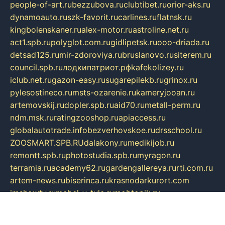
people-of-art.ru
bezzubova.ru
clubtibet.ru
orior-aks.ru
dynamoauto.ru
szk-favorit.ru
carlines.ru
flatnsk.ru
kingbolenskaner.ru
alex-motor.ru
astroline.net.ru
act1.spb.ru
polyglot.com.ru
gidlipetsk.ru
ooo-driada.ru
detsad125.ru
mir-zdoroviya.ru
bruslanovo.ru
siterem.ru
council.spb.ru
лодкипатриот.рф
kafekolizey.ru
iclub.net.ru
gazon-easy.ru
sugarepilekb.ru
grinox.ru
pylesostineco.ru
msts-ozarenie.ru
kameryjooan.ru
artemovskij.ru
dopler.spb.ru
aid70.ru
metall-perm.ru
ndm.msk.ru
ratingzooshop.ru
apiaccess.ru
globalautotrade.info
bezverhovskoe.ru
drsschool.ru
ZOOSMART.SPB.RU
dalakony.ru
medikijob.ru
remontt.spb.ru
photostudia.spb.ru
myragon.ru
terramia.ru
academy62.ru
gardengallereya.ru
rti.com.ru
artem-news.ru
biserinca.ru
krasnodarkurort.com
imshowtv.ru
mebel-v-tule.ru
mobtopik.ru
pcsecurity.net.ru
tool-sib.ru
multimetrunit.ru
sp-tour.ru
fan-cs.ru
santeh-russia.ru
symbian9.net.ru
DSHAIR.RU