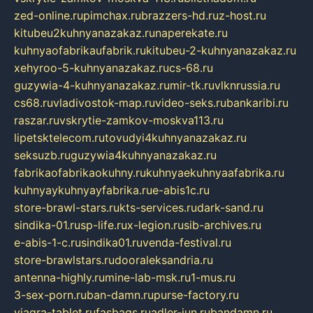
zed-online.ru
pimchax.ru
brazzers-hd.ru
z-host.ru
kitubeu2kuhnyanazakaz.ru
naperekate.ru
kuhnyaofabrikaufabrik.ru
kitubeu-2-kuhnyanazakaz.ru
xehyroo-5-kuhnyanazakaz.ru
cs-68.ru
guzywia-4-kuhnyanazakaz.ru
mir-tk.ru
vlknrussia.ru
cs68.ru
vladivostok-map.ru
video-seks.ru
bankaribi.ru
raszar.ru
vskrytie-zamkov-moskva113.ru
lipetsktelecom.ru
tovudyi4kuhnyanazakaz.ru
seksuzb.ru
guzywia4kuhnyanazakaz.ru
fabrikaofabrikaokuhny.ru
kuhnyaekuhnyaafabrika.ru
kuhnyaykuhnyayfabrika.ru
e-abis1c.ru
store-brawl-stars.ru
kts-services.ru
dark-sand.ru
sindika-01.ru
sp-life.ru
x-legion.ru
sib-archives.ru
e-abis-1-c.ru
sindika01.ru
venda-festival.ru
store-brawlstars.ru
dooraleksandria.ru
antenna-highly.ru
mine-lab-msk.ru
1-mus.ru
3-sex-porn.ru
ban-damn.ru
purse-factory.ru
viagra-tablet.ru
fasbags.ru
adler-jun.ru
bandamn.ru