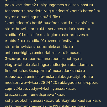
poka-vse-doma2.ru
airgungames.ru
allseo-host.ru
tehosmotre.ru
varieta-yug.ru
cricetc1xbetr1xbetcc2.ru
raytor-d.ru
atillagunn.ru
3d-file.ru
1xbeticricetc1xbetti5.ru
uafoot-statti.ru
e-abis1c.ru
store-brawl-stars.ru
kts-services.ru
dark-sand.ru
sindika-01.ru
sp-life.ru
x-legion.ru
sib-archives.ru
e-abis-1-c.ru
sindika01.ru
venda-festival.ru
store-brawlstars.ru
dooraleksandria.ru
antenna-highly.ru
mine-lab-msk.ru
1-mus.ru
3-sex-porn.ru
ban-damn.ru
purse-factory.ru
viagra-tablet.ru
fasbags.ru
adler-jun.ru
bandamn.ru
fincontech.ru
3sexporn.ru
1mus.ru
darksand.ru
rebus-toys.ru
minelab-msk.ru
alabuga-cityhotel.ru
medsprawo-4-ka.ru
2864420.ru
blagodarenie-spb.ru
zajmy24.ru
tovudyi-4-kuhnyanazakaz.ru
brazzerscom.ru
medsprawo4ka.ru
xehyroo5kuhnyanazakaz.ru
fabrikayfabrikaefabrika.ru
vskrytie-zamkov-moskva-113.ru
biletnadom.ru