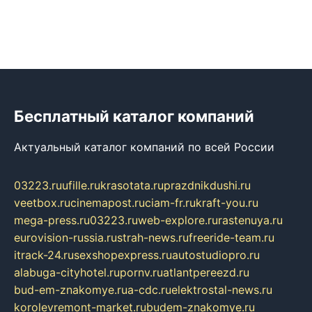
Бесплатный каталог компаний
Актуальный каталог компаний по всей России
03223.ru
ufille.ru
krasotata.ru
prazdnikdushi.ru
veetbox.ru
cinemapost.ru
ciam-fr.ru
kraft-you.ru
mega-press.ru
03223.ru
web-explore.ru
rastenuya.ru
eurovision-russia.ru
strah-news.ru
freeride-team.ru
itrack-24.ru
sexshopexpress.ru
autostudiopro.ru
alabuga-cityhotel.ru
pornv.ru
atlantpereezd.ru
bud-em-znakomye.ru
a-cdc.ru
elektrostal-news.ru
korolevremont-market.ru
budem-znakomye.ru