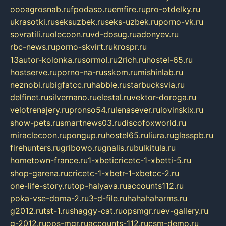
oooagrosnab.ru
fpodaso.ru
emfire.ru
pro-otdelky.ru
ukrasotki.ru
seksuzbek.ru
seks-uzbek.ru
porno-vk.ru
sovratili.ru
olecoon.ru
vd-dosug.ru
adonyev.ru
rbc-news.ru
porno-skvirt.ru
krospr.ru
13autor-kolonka.ru
sormol.ru
2rich.ru
hostel-65.ru
hostserve.ru
porno-na-russkom.ru
mishinlab.ru
neznobi.ru
bigfatcc.ru
habble.ru
starbucksvia.ru
delfinet.ru
silvernano.ru
elestal.ru
vektor-doroga.ru
velotrenajery.ru
pronso54.ru
lenasever.ru
lovinskix.ru
show-pets.ru
smartnews03.ru
discofoxworld.ru
miraclecoon.ru
pongup.ru
hostel65.ru
liura.ru
glasspb.ru
firehunters.ru
gribowo.ru
gnalis.ru
bulkitula.ru
hometown-france.ru
1-xbeticricetc-1-xbetti-5.ru
shop-garena.ru
cricetc-1-xbetr-1-xbetcc-2.ru
one-life-story.ru
top-halyava.ru
accounts112.ru
poka-vse-doma-2.ru
3-d-file.ru
hahahaharms.ru
g2012.ru
tst-1.ru
shaggy-cat.ru
opsmgr.ru
ev-gallery.ru
g-2012.ru
ops-mgr.ru
accounts-112.ru
csm-demo.ru