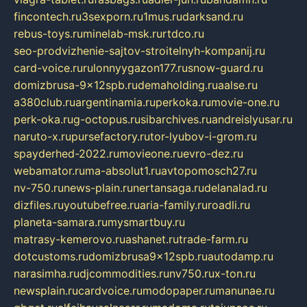
fincontech.ru
3sexporn.ru
1mus.ru
darksand.ru
rebus-toys.ru
minelab-msk.ru
rtdco.ru
seo-prodvizhenie-sajtov-stroitelnyh-kompanij.ru
card-voice.ru
rulonnyygazon177.ru
snow-guard.ru
domizbrusa-9x12spb.ru
demaholding.ru
aalse.ru
a380club.ru
argentinamia.ru
perkoka.ru
movie-one.ru
perk-oka.ru
g-octopus.ru
sibarchives.ru
andreislyusar.ru
naruto-x.ru
pursefactory.ru
tor-lyubov-i-grom.ru
spayderhed-2022.ru
movieone.ru
evro-dez.ru
webamator.ru
ma-absolut1.ru
avtopomosch27.ru
nv-750.ru
news-plain.ru
nertansaga.ru
delanalad.ru
dizfiles.ru
youtubefree.ru
aria-family.ru
roadli.ru
planeta-samara.ru
mysmartbuy.ru
matrasy-kemerovo.ru
ashanet.ru
trade-farm.ru
dotcustoms.ru
domizbrusa9x12spb.ru
autodamp.ru
narasimha.ru
djcommodities.ru
nv750.ru
x-ton.ru
newsplain.ru
cardvoice.ru
modopaper.ru
manunae.ru