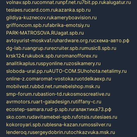
volnav.spb.ru
comnat.ru
npf.net.ru
7bit.pp.ru
kalugatur.ru
tesiaes.ru
card.com.ru
kazanka.spb.ru
gildiya-kuznecov.ru
kameryboavision.ru
griffoncom.spb.ru
fabrika-emotsiy.ru
PARK-MATROSOVA.RU
agat.spb.ru
avtoyurist-moskva1.ru
hardware.org.ru
схема-авто.рф
dg-lab.ru
angrup.ru
recruiter.spb.ru
music8.spb.ru
krsk124.ru
kubok.spb.ru
romanofforex.ru
analitikaplus.ru
spyonline.ru
zosikamery.ru
sloboda-ural.pp.ru
AUTO-COM.SU
hohota.net
alimy.ru
online-z.com
aromat-vostoka.ru
otdelkaexp.ru
mobilvest.ru
bbd.net.ru
mebelshop.msk.ru
smp-forum.ru
bastion-td.ru
kosmoscreative.ru
avrmotors.ru
art-galadesign.ru
tiffany-c.ru
ecostep-samara.ru
d-p.spb.ru
галактика73.рф
sko.com.ru
davitamebel-spb.ru
fotsis.ru
tesiaes.ru
kokoroyari.spb.ru
blesna-kazan.ru
mossilver.ru
lenderoq.ru
sergeydobrin.ru
tochkazvuka.msk.ru