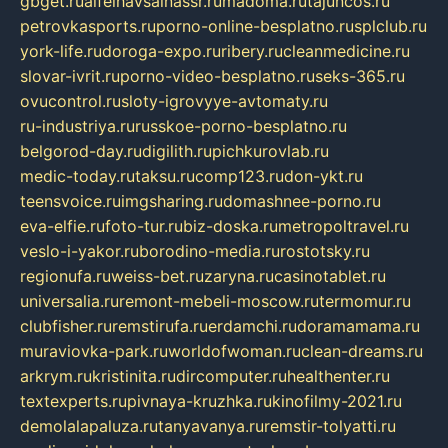
gbget.ru
alfeihavsalnassr.ru
madoma.ru
tajuncos.ru
petrovkasports.ru
porno-online-besplatno.ru
splclub.ru
york-life.ru
doroga-expo.ru
ribery.ru
cleanmedicine.ru
slovar-ivrit.ru
porno-video-besplatno.ru
seks-365.ru
ovucontrol.ru
sloty-igrovyye-avtomaty.ru
ru-industriya.ru
russkoe-porno-besplatno.ru
belgorod-day.ru
digilith.ru
pichkurovlab.ru
medic-today.ru
taksu.ru
comp123.ru
don-ykt.ru
teensvoice.ru
imgsharing.ru
domashnee-porno.ru
eva-elfie.ru
foto-tur.ru
biz-doska.ru
metropoltravel.ru
veslo-i-yakor.ru
borodino-media.ru
rostotsky.ru
regionufa.ru
weiss-bet.ru
zaryna.ru
casinotablet.ru
universalia.ru
remont-mebeli-moscow.ru
termomur.ru
clubfisher.ru
remstirufa.ru
erdamchi.ru
doramamama.ru
muraviovka-park.ru
worldofwoman.ru
clean-dreams.ru
arkrym.ru
kristinita.ru
dircomputer.ru
healthenter.ru
textexperts.ru
pivnaya-kruzhka.ru
kinofilmy-2021.ru
demolalapaluza.ru
tanyavanya.ru
remstir-tolyatti.ru