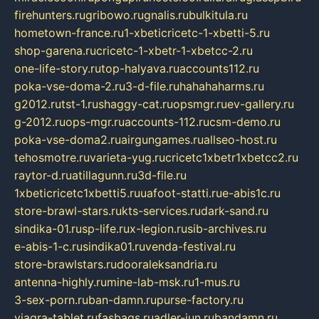
firehunters.ru
gribowo.ru
gnalis.ru
bulkitula.ru
hometown-france.ru
1-xbeticricetc-1-xbetti-5.ru
shop-garena.ru
cricetc-1-xbetr-1-xbetcc-2.ru
one-life-story.ru
top-halyava.ru
accounts112.ru
poka-vse-doma-2.ru
3-d-file.ru
hahahaharms.ru
g2012.ru
tst-1.ru
shaggy-cat.ru
opsmgr.ru
ev-gallery.ru
g-2012.ru
ops-mgr.ru
accounts-112.ru
csm-demo.ru
poka-vse-doma2.ru
airgungames.ru
allseo-host.ru
tehosmotre.ru
varieta-yug.ru
cricetc1xbetr1xbetcc2.ru
raytor-d.ru
atillagunn.ru
3d-file.ru
1xbeticricetc1xbetti5.ru
uafoot-statti.ru
e-abis1c.ru
store-brawl-stars.ru
kts-services.ru
dark-sand.ru
sindika-01.ru
sp-life.ru
x-legion.ru
sib-archives.ru
e-abis-1-c.ru
sindika01.ru
venda-festival.ru
store-brawlstars.ru
dooraleksandria.ru
antenna-highly.ru
mine-lab-msk.ru
1-mus.ru
3-sex-porn.ru
ban-damn.ru
purse-factory.ru
viagra-tablet.ru
fasbags.ru
adler-jun.ru
bandamn.ru