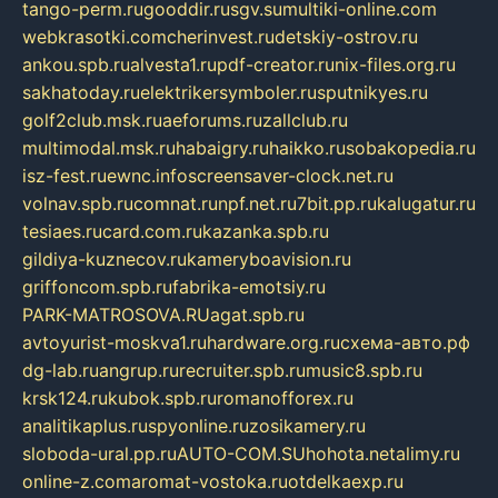
tango-perm.ru
gooddir.ru
sgv.su
multiki-online.com
webkrasotki.com
cherinvest.ru
detskiy-ostrov.ru
ankou.spb.ru
alvesta1.ru
pdf-creator.ru
nix-files.org.ru
sakhatoday.ru
elektrikersymboler.ru
sputnikyes.ru
golf2club.msk.ru
aeforums.ru
zallclub.ru
multimodal.msk.ru
habaigry.ru
haikko.ru
sobakopedia.ru
isz-fest.ru
ewnc.info
screensaver-clock.net.ru
volnav.spb.ru
comnat.ru
npf.net.ru
7bit.pp.ru
kalugatur.ru
tesiaes.ru
card.com.ru
kazanka.spb.ru
gildiya-kuznecov.ru
kameryboavision.ru
griffoncom.spb.ru
fabrika-emotsiy.ru
PARK-MATROSOVA.RU
agat.spb.ru
avtoyurist-moskva1.ru
hardware.org.ru
схема-авто.рф
dg-lab.ru
angrup.ru
recruiter.spb.ru
music8.spb.ru
krsk124.ru
kubok.spb.ru
romanofforex.ru
analitikaplus.ru
spyonline.ru
zosikamery.ru
sloboda-ural.pp.ru
AUTO-COM.SU
hohota.net
alimy.ru
online-z.com
aromat-vostoka.ru
otdelkaexp.ru