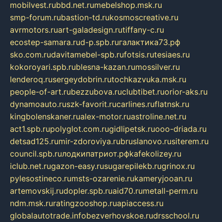
mobilvest.ru
bbd.net.ru
mebelshop.msk.ru
smp-forum.ru
bastion-td.ru
kosmoscreative.ru
avrmotors.ru
art-galadesign.ru
tiffany-c.ru
ecostep-samara.ru
d-p.spb.ru
галактика73.рф
sko.com.ru
davitamebel-spb.ru
fotsis.ru
tesiaes.ru
kokoroyari.spb.ru
blesna-kazan.ru
mossilver.ru
lenderoq.ru
sergeydobrin.ru
tochkazvuka.msk.ru
people-of-art.ru
bezzubova.ru
clubtibet.ru
orior-aks.ru
dynamoauto.ru
szk-favorit.ru
carlines.ru
flatnsk.ru
kingbolenskaner.ru
alex-motor.ru
astroline.net.ru
act1.spb.ru
polyglot.com.ru
gidlipetsk.ru
ooo-driada.ru
detsad125.ru
mir-zdoroviya.ru
bruslanovo.ru
siterem.ru
council.spb.ru
лодкипатриот.рф
kafekolizey.ru
iclub.net.ru
gazon-easy.ru
sugarepilekb.ru
grinox.ru
pylesostineco.ru
msts-ozarenie.ru
kameryjooan.ru
artemovskij.ru
dopler.spb.ru
aid70.ru
metall-perm.ru
ndm.msk.ru
ratingzooshop.ru
apiaccess.ru
globalautotrade.info
bezverhovskoe.ru
drsschool.ru