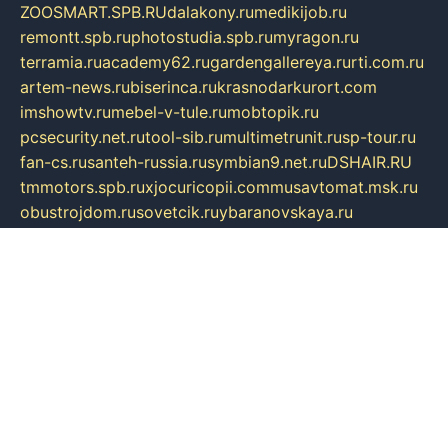
ZOOSMART.SPB.RU
dalakony.ru
medikijob.ru
remontt.spb.ru
photostudia.spb.ru
myragon.ru
terramia.ru
academy62.ru
gardengallereya.ru
rti.com.ru
artem-news.ru
biserinca.ru
krasnodarkurort.com
imshowtv.ru
mebel-v-tule.ru
mobtopik.ru
pcsecurity.net.ru
tool-sib.ru
multimetrunit.ru
sp-tour.ru
fan-cs.ru
santeh-russia.ru
symbian9.net.ru
DSHAIR.RU
tmmotors.spb.ru
xjocuricopii.com
musavtomat.msk.ru
obustrojdom.ru
sovetcik.ru
ybaranovskaya.ru
ppknews.ru
cult-alshei.ru
JAPANRUSSIA.RU
proekciyamebel.ru
imper-finans.ru
rim.org.ru
glamourai.ru
brassminus.ru
zabor-pro.ru
ftn.pp.ru
dorogoe58.ru
laimengpacker.ru
kuzova-zapchasti.ru
sageerp.ru
taxodrom.ru
dsrazvitie.ru
hardcity.net.ru
ratinghomegames.ru
topservice25.ru
gubernyan.ru
gtglasslined.ru
ii4.ru
tssport.spb.ru
andorra24.com
blackwallstreet.ru
oboimos.ru
optim-doors.com.ru
ikuch.ru
nycr.org.ru
npa21.ru
vremya-ch.spb.ru