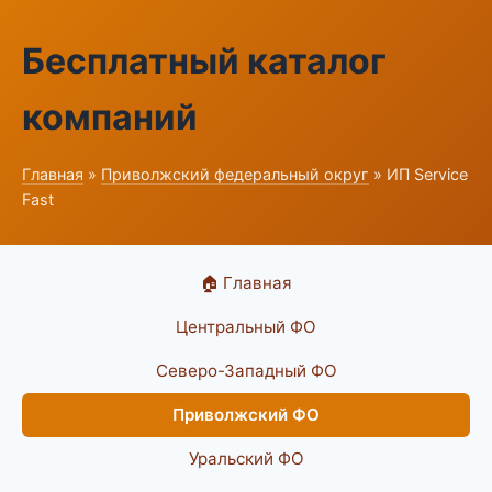
Бесплатный каталог
компаний
Главная
»
Приволжский федеральный округ
» ИП Service
Fast
🏠 Главная
Центральный ФО
Северо-Западный ФО
Приволжский ФО
Уральский ФО