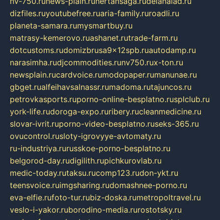
nv-750.ru
news-plain.ru
nertansaga.ru
delanalad.ru
dizfiles.ru
youtubefree.ru
aria-family.ru
roadli.ru
planeta-samara.ru
mysmartbuy.ru
matrasy-kemerovo.ru
ashanet.ru
trade-farm.ru
dotcustoms.ru
domizbrusa9x12spb.ru
autodamp.ru
narasimha.ru
djcommodities.ru
nv750.ru
x-ton.ru
newsplain.ru
cardvoice.ru
modopaper.ru
manunae.ru
gbget.ru
alfeihavsalnassr.ru
madoma.ru
tajuncos.ru
petrovkasports.ru
porno-online-besplatno.ru
splclub.ru
york-life.ru
doroga-expo.ru
ribery.ru
cleanmedicine.ru
slovar-ivrit.ru
porno-video-besplatno.ru
seks-365.ru
ovucontrol.ru
sloty-igrovyye-avtomaty.ru
ru-industriya.ru
russkoe-porno-besplatno.ru
belgorod-day.ru
digilith.ru
pichkurovlab.ru
medic-today.ru
taksu.ru
comp123.ru
don-ykt.ru
teensvoice.ru
imgsharing.ru
domashnee-porno.ru
eva-elfie.ru
foto-tur.ru
biz-doska.ru
metropoltravel.ru
veslo-i-yakor.ru
borodino-media.ru
rostotsky.ru