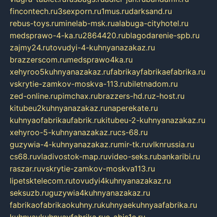
fincontech.ru
3sexporn.ru
1mus.ru
darksand.ru
rebus-toys.ru
minelab-msk.ru
alabuga-cityhotel.ru
medsprawo-4-ka.ru
2864420.ru
blagodarenie-spb.ru
zajmy24.ru
tovudyi-4-kuhnyanazakaz.ru
brazzerscom.ru
medsprawo4ka.ru
xehyroo5kuhnyanazakaz.ru
fabrikayfabrikaefabrika.ru
vskrytie-zamkov-moskva-113.ru
biletnadom.ru
zed-online.ru
pimchax.ru
brazzers-hd.ru
z-host.ru
kitubeu2kuhnyanazakaz.ru
naperekate.ru
kuhnyaofabrikaufabrik.ru
kitubeu-2-kuhnyanazakaz.ru
xehyroo-5-kuhnyanazakaz.ru
cs-68.ru
guzywia-4-kuhnyanazakaz.ru
mir-tk.ru
vlknrussia.ru
cs68.ru
vladivostok-map.ru
video-seks.ru
bankaribi.ru
raszar.ru
vskrytie-zamkov-moskva113.ru
lipetsktelecom.ru
tovudyi4kuhnyanazakaz.ru
seksuzb.ru
guzywia4kuhnyanazakaz.ru
fabrikaofabrikaokuhny.ru
kuhnyaekuhnyaafabrika.ru