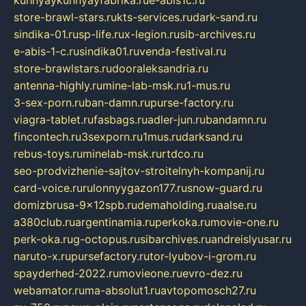
kuhnyaykuhnyayfabrika.ru
e-abis1c.ru
store-brawl-stars.ru
kts-services.ru
dark-sand.ru
sindika-01.ru
sp-life.ru
x-legion.ru
sib-archives.ru
e-abis-1-c.ru
sindika01.ru
venda-festival.ru
store-brawlstars.ru
dooraleksandria.ru
antenna-highly.ru
mine-lab-msk.ru
1-mus.ru
3-sex-porn.ru
ban-damn.ru
purse-factory.ru
viagra-tablet.ru
fasbags.ru
adler-jun.ru
bandamn.ru
fincontech.ru
3sexporn.ru
1mus.ru
darksand.ru
rebus-toys.ru
minelab-msk.ru
rtdco.ru
seo-prodvizhenie-sajtov-stroitelnyh-kompanij.ru
card-voice.ru
rulonnyygazon177.ru
snow-guard.ru
domizbrusa-9x12spb.ru
demaholding.ru
aalse.ru
a380club.ru
argentinamia.ru
perkoka.ru
movie-one.ru
perk-oka.ru
g-octopus.ru
sibarchives.ru
andreislyusar.ru
naruto-x.ru
pursefactory.ru
tor-lyubov-i-grom.ru
spayderhed-2022.ru
movieone.ru
evro-dez.ru
webamator.ru
ma-absolut1.ru
avtopomosch27.ru