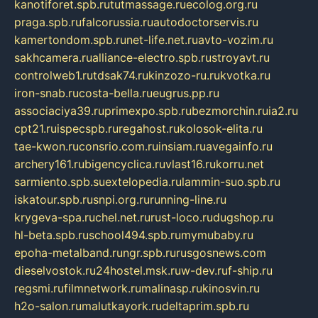
kanotiforet.spb.ru
tutmassage.ru
ecolog.org.ru
praga.spb.ru
falcorussia.ru
autodoctorservis.ru
kamertondom.spb.ru
net-life.net.ru
avto-vozim.ru
sakhcamera.ru
alliance-electro.spb.ru
stroyavt.ru
controlweb1.ru
tdsak74.ru
kinzozo-ru.ru
kvotka.ru
iron-snab.ru
costa-bella.ru
eugrus.pp.ru
associaciya39.ru
primexpo.spb.ru
bezmorchin.ru
ia2.ru
cpt21.ru
ispecspb.ru
regahost.ru
kolosok-elita.ru
tae-kwon.ru
consrio.com.ru
insiam.ru
avegainfo.ru
archery161.ru
bigencyclica.ru
vlast16.ru
korru.net
sarmiento.spb.su
extelopedia.ru
lammin-suo.spb.ru
iskatour.spb.ru
snpi.org.ru
running-line.ru
krygeva-spa.ru
chel.net.ru
rust-loco.ru
dugshop.ru
hl-beta.spb.ru
school494.spb.ru
mymubaby.ru
epoha-metalband.ru
ngr.spb.ru
rusgosnews.com
dieselvostok.ru
24hostel.msk.ru
w-dev.ru
f-ship.ru
regsmi.ru
filmnetwork.ru
malinasp.ru
kinosvin.ru
h2o-salon.ru
malutkayork.ru
deltaprim.spb.ru