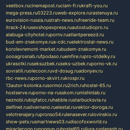
veetbox.ru
cinemapost.ru
ciam-fr.ru
kraft-you.ru
mega-press.ru
03223.ru
web-explore.ru
rastenuya.ru
eurovision-russia.ru
strah-news.ru
freeride-team.ru
itrack-24.ru
sexshopexpress.ru
autostudiopro.ru
alabuga-cityhotel.ru
pornv.ru
atlantpereezd.ru
bud-em-znakomye.ru
a-cdc.ru
elektrostal-news.ru
korolevremont-market.ru
budem-znakomye.ru
oooagrosnab.ru
fpodaso.ru
emfire.ru
pro-otdelky.ru
ukrasotki.ru
seksuzbek.ru
seks-uzbek.ru
porno-vk.ru
sovratili.ru
olecoon.ru
vd-dosug.ru
adonyev.ru
rbc-news.ru
porno-skvirt.ru
krospr.ru
13autor-kolonka.ru
sormol.ru
2rich.ru
hostel-65.ru
hostserve.ru
porno-na-russkom.ru
mishinlab.ru
neznobi.ru
bigfatcc.ru
habble.ru
starbucksvia.ru
delfinet.ru
silvernano.ru
elestal.ru
vektor-doroga.ru
velotrenajery.ru
pronso54.ru
lenasever.ru
lovinskix.ru
show-pets.ru
smartnews03.ru
discofoxworld.ru
miraclecoon.ru
pongup.ru
hostel65.ru
liura.ru
glasspb.ru