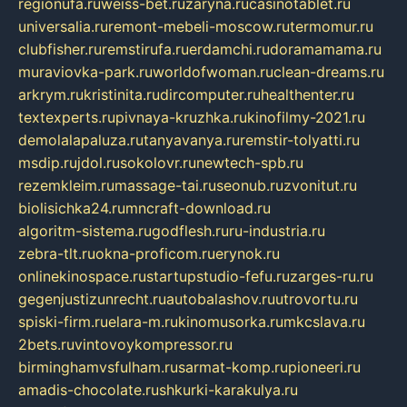
regionufa.ru
weiss-bet.ru
zaryna.ru
casinotablet.ru
universalia.ru
remont-mebeli-moscow.ru
termomur.ru
clubfisher.ru
remstirufa.ru
erdamchi.ru
doramamama.ru
muraviovka-park.ru
worldofwoman.ru
clean-dreams.ru
arkrym.ru
kristinita.ru
dircomputer.ru
healthenter.ru
textexperts.ru
pivnaya-kruzhka.ru
kinofilmy-2021.ru
demolalapaluza.ru
tanyavanya.ru
remstir-tolyatti.ru
msdip.ru
jdol.ru
sokolovr.ru
newtech-spb.ru
rezemkleim.ru
massage-tai.ru
seonub.ru
zvonitut.ru
biolisichka24.ru
mncraft-download.ru
algoritm-sistema.ru
godflesh.ru
ru-industria.ru
zebra-tlt.ru
okna-proficom.ru
erynok.ru
onlinekinospace.ru
startupstudio-fefu.ru
zarges-ru.ru
gegenjustizunrecht.ru
autobalashov.ru
utrovortu.ru
spiski-firm.ru
elara-m.ru
kinomusorka.ru
mkcslava.ru
2bets.ru
vintovoykompressor.ru
birminghamvsfulham.ru
sarmat-komp.ru
pioneeri.ru
amadis-chocolate.ru
shkurki-karakulya.ru