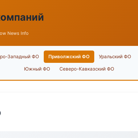
компаний
low News Info
ро-Западный ФО
Приволжский ФО
Уральский ФО
Южный ФО
Северо-Кавказский ФО
o