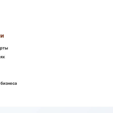
ми
арты
иях
 бизнеса