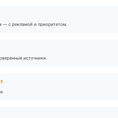
м — с рекламой и приоритетом.
роверенные источники.
е?
е.