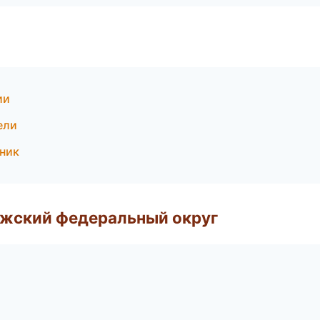
ии
ели
чник
лжский федеральный округ