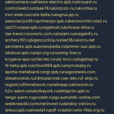
sakhcamera.ru
alliance-electro.spb.ru
stroyavt.ru
controlweb1.ru
tdsak74.ru
kinzozo-ru.ru
kvotka.ru
iron-snab.ru
costa-bella.ru
eugrus.pp.ru
associaciya39.ru
primexpo.spb.ru
bezmorchin.ru
ia2.ru
cpt21.ru
ispecspb.ru
regahost.ru
kolosok-elita.ru
tae-kwon.ru
consrio.com.ru
insiam.ru
avegainfo.ru
archery161.ru
bigencyclica.ru
vlast16.ru
korru.net
sarmiento.spb.su
extelopedia.ru
lammin-suo.spb.ru
iskatour.spb.ru
snpi.org.ru
running-line.ru
krygeva-spa.ru
chel.net.ru
rust-loco.ru
dugshop.ru
hl-beta.spb.ru
school494.spb.ru
mymubaby.ru
epoha-metalband.ru
ngr.spb.ru
rusgosnews.com
dieselvostok.ru
24hostel.msk.ru
w-dev.ru
f-ship.ru
regsmi.ru
filmnetwork.ru
malinasp.ru
kinosvin.ru
h2o-salon.ru
malutkayork.ru
deltaprim.spb.ru
tango-perm.ru
gooddir.ru
sgv.su
multiki-online.com
webkrasotki.com
cherinvest.ru
detskiy-ostrov.ru
ankou.spb.ru
alvesta1.ru
pdf-creator.ru
nix-files.org.ru