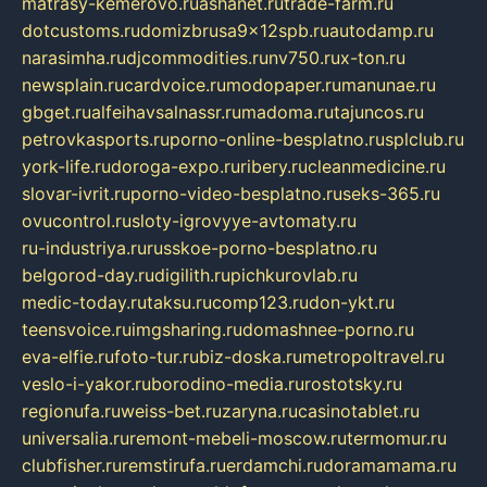
matrasy-kemerovo.ru
ashanet.ru
trade-farm.ru
dotcustoms.ru
domizbrusa9x12spb.ru
autodamp.ru
narasimha.ru
djcommodities.ru
nv750.ru
x-ton.ru
newsplain.ru
cardvoice.ru
modopaper.ru
manunae.ru
gbget.ru
alfeihavsalnassr.ru
madoma.ru
tajuncos.ru
petrovkasports.ru
porno-online-besplatno.ru
splclub.ru
york-life.ru
doroga-expo.ru
ribery.ru
cleanmedicine.ru
slovar-ivrit.ru
porno-video-besplatno.ru
seks-365.ru
ovucontrol.ru
sloty-igrovyye-avtomaty.ru
ru-industriya.ru
russkoe-porno-besplatno.ru
belgorod-day.ru
digilith.ru
pichkurovlab.ru
medic-today.ru
taksu.ru
comp123.ru
don-ykt.ru
teensvoice.ru
imgsharing.ru
domashnee-porno.ru
eva-elfie.ru
foto-tur.ru
biz-doska.ru
metropoltravel.ru
veslo-i-yakor.ru
borodino-media.ru
rostotsky.ru
regionufa.ru
weiss-bet.ru
zaryna.ru
casinotablet.ru
universalia.ru
remont-mebeli-moscow.ru
termomur.ru
clubfisher.ru
remstirufa.ru
erdamchi.ru
doramamama.ru