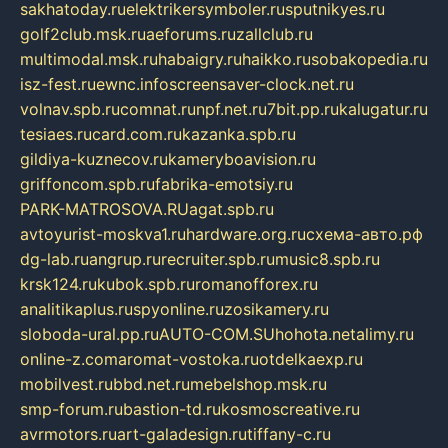
sakhatoday.ru
elektrikersymboler.ru
sputnikyes.ru
golf2club.msk.ru
aeforums.ru
zallclub.ru
multimodal.msk.ru
habaigry.ru
haikko.ru
sobakopedia.ru
isz-fest.ru
ewnc.info
screensaver-clock.net.ru
volnav.spb.ru
comnat.ru
npf.net.ru
7bit.pp.ru
kalugatur.ru
tesiaes.ru
card.com.ru
kazanka.spb.ru
gildiya-kuznecov.ru
kameryboavision.ru
griffoncom.spb.ru
fabrika-emotsiy.ru
PARK-MATROSOVA.RU
agat.spb.ru
avtoyurist-moskva1.ru
hardware.org.ru
схема-авто.рф
dg-lab.ru
angrup.ru
recruiter.spb.ru
music8.spb.ru
krsk124.ru
kubok.spb.ru
romanofforex.ru
analitikaplus.ru
spyonline.ru
zosikamery.ru
sloboda-ural.pp.ru
AUTO-COM.SU
hohota.net
alimy.ru
online-z.com
aromat-vostoka.ru
otdelkaexp.ru
mobilvest.ru
bbd.net.ru
mebelshop.msk.ru
smp-forum.ru
bastion-td.ru
kosmoscreative.ru
avrmotors.ru
art-galadesign.ru
tiffany-c.ru