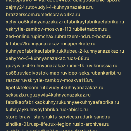
zajmy24.ru
tovudyi-4-kuhnyanazakaz.ru
brazzerscom.ru
medsprawo4ka.ru
xehyroo5kuhnyanazakaz.ru
fabrikayfabrikaefabrika.ru
vskrytie-zamkov-moskva-113.ru
biletnadom.ru
zed-online.ru
pimchax.ru
brazzers-hd.ru
z-host.ru
kitubeu2kuhnyanazakaz.ru
naperekate.ru
kuhnyaofabrikaufabrik.ru
kitubeu-2-kuhnyanazakaz.ru
xehyroo-5-kuhnyanazakaz.ru
cs-68.ru
guzywia-4-kuhnyanazakaz.ru
mir-tk.ru
vlknrussia.ru
cs68.ru
vladivostok-map.ru
video-seks.ru
bankaribi.ru
raszar.ru
vskrytie-zamkov-moskva113.ru
lipetsktelecom.ru
tovudyi4kuhnyanazakaz.ru
seksuzb.ru
guzywia4kuhnyanazakaz.ru
fabrikaofabrikaokuhny.ru
kuhnyaekuhnyaafabrika.ru
kuhnyaykuhnyayfabrika.ru
e-abis1c.ru
store-brawl-stars.ru
kts-services.ru
dark-sand.ru
sindika-01.ru
sp-life.ru
x-legion.ru
sib-archives.ru