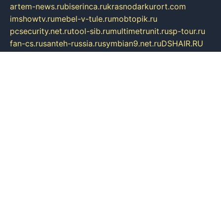
artem-news.ru
biserinca.ru
krasnodarkurort.com
imshowtv.ru
mebel-v-tule.ru
mobtopik.ru
pcsecurity.net.ru
tool-sib.ru
multimetrunit.ru
sp-tour.ru
fan-cs.ru
santeh-russia.ru
symbian9.net.ru
DSHAIR.RU
tmmotors.spb.ru
xjocuricopii.com
musavtomat.msk.ru
obustrojdom.ru
sovetcik.ru
ybaranovskaya.ru
ppknews.ru
cult-alshei.ru
JAPANRUSSIA.RU
proekciyamebel.ru
imper-finans.ru
rim.org.ru
glamourai.ru
brassminus.ru
zabor-pro.ru
ftn.pp.ru
dorogoe58.ru
laimengpacker.ru
kuzova-zapchasti.ru
sageerp.ru
taxodrom.ru
dsrazvitie.ru
hardcity.net.ru
ratinghomegames.ru
topservice25.ru
gubernyan.ru
gtglasslined.ru
ii4.ru
tssport.spb.ru
andorra24.com
blackwallstreet.ru
oboimos.ru
optim-doors.com.ru
ikuch.ru
nycr.org.ru
npa21.ru
vremya-ch.spb.ru
desert000.ru
ivtorgi.ru
ifiori.ru
catalog-statei.ru
dcv.org.ru
spetsmaster174.ru
ipkameryhiseeu.ru
dum26.ru
ruspol.spb.ru
fr-opendp.ru
kam-solnyshko.ru