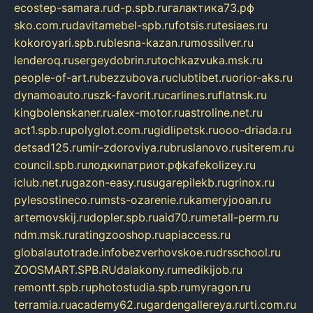
ecostep-samara.ru
d-p.spb.ru
галактика73.рф
sko.com.ru
davitamebel-spb.ru
fotsis.ru
tesiaes.ru
kokoroyari.spb.ru
blesna-kazan.ru
mossilver.ru
lenderoq.ru
sergeydobrin.ru
tochkazvuka.msk.ru
people-of-art.ru
bezzubova.ru
clubtibet.ru
orior-aks.ru
dynamoauto.ru
szk-favorit.ru
carlines.ru
flatnsk.ru
kingbolenskaner.ru
alex-motor.ru
astroline.net.ru
act1.spb.ru
polyglot.com.ru
gidlipetsk.ru
ooo-driada.ru
detsad125.ru
mir-zdoroviya.ru
bruslanovo.ru
siterem.ru
council.spb.ru
лодкипатриот.рф
kafekolizey.ru
iclub.net.ru
gazon-easy.ru
sugarepilekb.ru
grinox.ru
pylesostineco.ru
msts-ozarenie.ru
kameryjooan.ru
artemovskij.ru
dopler.spb.ru
aid70.ru
metall-perm.ru
ndm.msk.ru
ratingzooshop.ru
apiaccess.ru
globalautotrade.info
bezverhovskoe.ru
drsschool.ru
ZOOSMART.SPB.RU
dalakony.ru
medikijob.ru
remontt.spb.ru
photostudia.spb.ru
myragon.ru
terramia.ru
academy62.ru
gardengallereya.ru
rti.com.ru