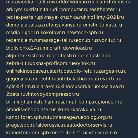
muraviovka-park.ru
worldofwoman.ru
clean-dreams.ru
arkrym.ru
kristinita.ru
dircomputer.ru
healthenter.ru
textexperts.ru
pivnaya-kruzhka.ru
kinofilmy-2021.ru
demolalapaluza.ru
tanyavanya.ru
remstir-tolyatti.ru
msdip.ru
jdol.ru
sokolovr.ru
newtech-spb.ru
rezemkleim.ru
massage-tai.ru
seonub.ru
zvonitut.ru
biolisichka24.ru
mncraft-download.ru
algoritm-sistema.ru
godflesh.ru
ru-industria.ru
zebra-tlt.ru
okna-proficom.ru
erynok.ru
onlinekinospace.ru
startupstudio-fefu.ru
zarges-ru.ru
gegenjustizunrecht.ru
autobalashov.ru
utrovortu.ru
spiski-firm.ru
elara-m.ru
kinomusorka.ru
mkcslava.ru
2bets.ru
vintovoykompressor.ru
birminghamvsfulham.ru
sarmat-komp.ru
pioneeri.ru
amadis-chocolate.ru
shkurki-karakulya.ru
kanotiforet.spb.ru
tutmassage.ru
ecolog.org.ru
praga.spb.ru
falcorussia.ru
autodoctorservis.ru
kamertondom.spb.ru
net-life.net.ru
avto-vozim.ru