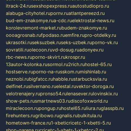
itrack-24.ru
sexshopexpress.ru
autostudiopro.ru
alabuga-cityhotel.ru
pornv.ru
atlantpereezd.ru
bud-em-znakomye.ru
a-cdc.ru
elektrostal-news.ru
korolevremont-market.ru
budem-znakomye.ru
oooagrosnab.ru
fpodaso.ru
emfire.ru
pro-otdelky.ru
ukrasotki.ru
seksuzbek.ru
seks-uzbek.ru
porno-vk.ru
sovratili.ru
olecoon.ru
vd-dosug.ru
adonyev.ru
rbc-news.ru
porno-skvirt.ru
krospr.ru
13autor-kolonka.ru
sormol.ru
2rich.ru
hostel-65.ru
hostserve.ru
porno-na-russkom.ru
mishinlab.ru
neznobi.ru
bigfatcc.ru
habble.ru
starbucksvia.ru
delfinet.ru
silvernano.ru
elestal.ru
vektor-doroga.ru
velotrenajery.ru
pronso54.ru
lenasever.ru
lovinskix.ru
show-pets.ru
smartnews03.ru
discofoxworld.ru
miraclecoon.ru
pongup.ru
hostel65.ru
liura.ru
glasspb.ru
firehunters.ru
gribowo.ru
gnalis.ru
bulkitula.ru
hometown-france.ru
1-xbeticricetc-1-xbetti-5.ru
shop-garena.ru
cricetc-1-xbetr-1-xbetcc-2.ru