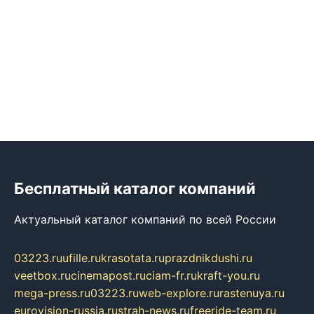
Бесплатный каталог компаний
Актуальный каталог компаний по всей России
03223.ru
ufille.ru
krasotata.ru
prazdnikdushi.ru
veetbox.ru
cinemapost.ru
ciam-fr.ru
kraft-you.ru
mega-press.ru
03223.ru
web-explore.ru
rastenuya.ru
eurovision-russia.ru
strah-news.ru
freeride-team.ru