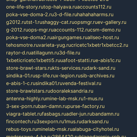
one-life-story.ru
top-halyava.ru
accounts112.ru
poka-vse-doma-2.ru
3-d-file.ru
hahahaharms.ru
g2012.ru
tst-1.ru
shaggy-cat.ru
opsmgr.ru
ev-gallery.ru
g-2012.ru
ops-mgr.ru
accounts-112.ru
csm-demo.ru
poka-vse-doma2.ru
airgungames.ru
allseo-host.ru
tehosmotre.ru
varieta-yug.ru
cricetc1xbetr1xbetcc2.ru
raytor-d.ru
atillagunn.ru
3d-file.ru
1xbeticricetc1xbetti5.ru
uafoot-statti.ru
e-abis1c.ru
store-brawl-stars.ru
kts-services.ru
dark-sand.ru
sindika-01.ru
sp-life.ru
x-legion.ru
sib-archives.ru
e-abis-1-c.ru
sindika01.ru
venda-festival.ru
store-brawlstars.ru
dooraleksandria.ru
antenna-highly.ru
mine-lab-msk.ru
1-mus.ru
3-sex-porn.ru
ban-damn.ru
purse-factory.ru
viagra-tablet.ru
fasbags.ru
adler-jun.ru
bandamn.ru
fincontech.ru
3sexporn.ru
1mus.ru
darksand.ru
rebus-toys.ru
minelab-msk.ru
alabuga-cityhotel.ru
medsprawo-4-ka.ru
2864420.ru
blagodarenie-spb.ru