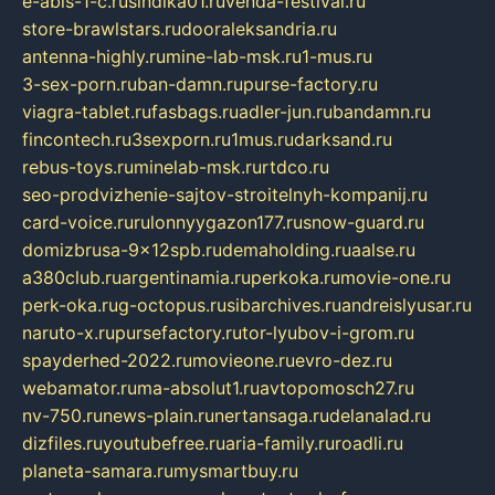
e-abis-1-c.ru
sindika01.ru
venda-festival.ru
store-brawlstars.ru
dooraleksandria.ru
antenna-highly.ru
mine-lab-msk.ru
1-mus.ru
3-sex-porn.ru
ban-damn.ru
purse-factory.ru
viagra-tablet.ru
fasbags.ru
adler-jun.ru
bandamn.ru
fincontech.ru
3sexporn.ru
1mus.ru
darksand.ru
rebus-toys.ru
minelab-msk.ru
rtdco.ru
seo-prodvizhenie-sajtov-stroitelnyh-kompanij.ru
card-voice.ru
rulonnyygazon177.ru
snow-guard.ru
domizbrusa-9x12spb.ru
demaholding.ru
aalse.ru
a380club.ru
argentinamia.ru
perkoka.ru
movie-one.ru
perk-oka.ru
g-octopus.ru
sibarchives.ru
andreislyusar.ru
naruto-x.ru
pursefactory.ru
tor-lyubov-i-grom.ru
spayderhed-2022.ru
movieone.ru
evro-dez.ru
webamator.ru
ma-absolut1.ru
avtopomosch27.ru
nv-750.ru
news-plain.ru
nertansaga.ru
delanalad.ru
dizfiles.ru
youtubefree.ru
aria-family.ru
roadli.ru
planeta-samara.ru
mysmartbuy.ru