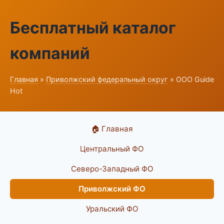
Бесплатный каталог
компаний
Главная
»
Приволжский федеральный округ
» ООО Guide
Hot
🏠 Главная
Центральный ФО
Северо-Западный ФО
Приволжский ФО
Уральский ФО