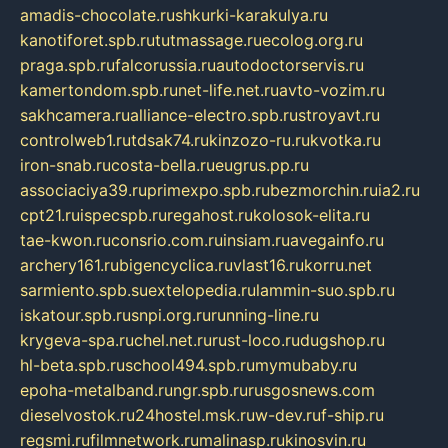
amadis-chocolate.ru
shkurki-karakulya.ru
kanotiforet.spb.ru
tutmassage.ru
ecolog.org.ru
praga.spb.ru
falcorussia.ru
autodoctorservis.ru
kamertondom.spb.ru
net-life.net.ru
avto-vozim.ru
sakhcamera.ru
alliance-electro.spb.ru
stroyavt.ru
controlweb1.ru
tdsak74.ru
kinzozo-ru.ru
kvotka.ru
iron-snab.ru
costa-bella.ru
eugrus.pp.ru
associaciya39.ru
primexpo.spb.ru
bezmorchin.ru
ia2.ru
cpt21.ru
ispecspb.ru
regahost.ru
kolosok-elita.ru
tae-kwon.ru
consrio.com.ru
insiam.ru
avegainfo.ru
archery161.ru
bigencyclica.ru
vlast16.ru
korru.net
sarmiento.spb.su
extelopedia.ru
lammin-suo.spb.ru
iskatour.spb.ru
snpi.org.ru
running-line.ru
krygeva-spa.ru
chel.net.ru
rust-loco.ru
dugshop.ru
hl-beta.spb.ru
school494.spb.ru
mymubaby.ru
epoha-metalband.ru
ngr.spb.ru
rusgosnews.com
dieselvostok.ru
24hostel.msk.ru
w-dev.ru
f-ship.ru
regsmi.ru
filmnetwork.ru
malinasp.ru
kinosvin.ru