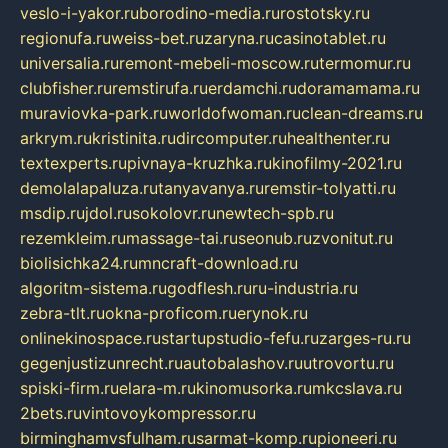
veslo-i-yakor.ru
borodino-media.ru
rostotsky.ru
regionufa.ru
weiss-bet.ru
zaryna.ru
casinotablet.ru
universalia.ru
remont-mebeli-moscow.ru
termomur.ru
clubfisher.ru
remstirufa.ru
erdamchi.ru
doramamama.ru
muraviovka-park.ru
worldofwoman.ru
clean-dreams.ru
arkrym.ru
kristinita.ru
dircomputer.ru
healthenter.ru
textexperts.ru
pivnaya-kruzhka.ru
kinofilmy-2021.ru
demolalapaluza.ru
tanyavanya.ru
remstir-tolyatti.ru
msdip.ru
jdol.ru
sokolovr.ru
newtech-spb.ru
rezemkleim.ru
massage-tai.ru
seonub.ru
zvonitut.ru
biolisichka24.ru
mncraft-download.ru
algoritm-sistema.ru
godflesh.ru
ru-industria.ru
zebra-tlt.ru
okna-proficom.ru
erynok.ru
onlinekinospace.ru
startupstudio-fefu.ru
zarges-ru.ru
gegenjustizunrecht.ru
autobalashov.ru
utrovortu.ru
spiski-firm.ru
elara-m.ru
kinomusorka.ru
mkcslava.ru
2bets.ru
vintovoykompressor.ru
birminghamvsfulham.ru
sarmat-komp.ru
pioneeri.ru