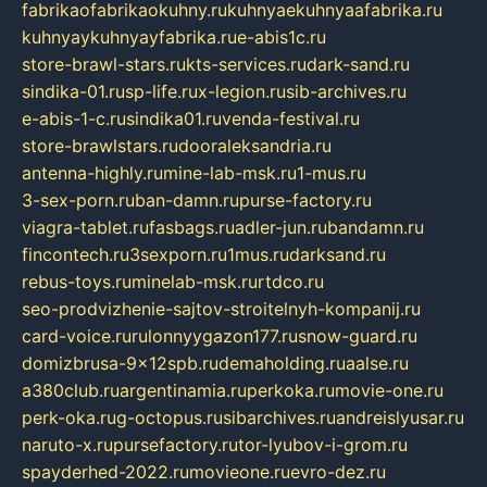
fabrikaofabrikaokuhny.ru
kuhnyaekuhnyaafabrika.ru
kuhnyaykuhnyayfabrika.ru
e-abis1c.ru
store-brawl-stars.ru
kts-services.ru
dark-sand.ru
sindika-01.ru
sp-life.ru
x-legion.ru
sib-archives.ru
e-abis-1-c.ru
sindika01.ru
venda-festival.ru
store-brawlstars.ru
dooraleksandria.ru
antenna-highly.ru
mine-lab-msk.ru
1-mus.ru
3-sex-porn.ru
ban-damn.ru
purse-factory.ru
viagra-tablet.ru
fasbags.ru
adler-jun.ru
bandamn.ru
fincontech.ru
3sexporn.ru
1mus.ru
darksand.ru
rebus-toys.ru
minelab-msk.ru
rtdco.ru
seo-prodvizhenie-sajtov-stroitelnyh-kompanij.ru
card-voice.ru
rulonnyygazon177.ru
snow-guard.ru
domizbrusa-9x12spb.ru
demaholding.ru
aalse.ru
a380club.ru
argentinamia.ru
perkoka.ru
movie-one.ru
perk-oka.ru
g-octopus.ru
sibarchives.ru
andreislyusar.ru
naruto-x.ru
pursefactory.ru
tor-lyubov-i-grom.ru
spayderhed-2022.ru
movieone.ru
evro-dez.ru