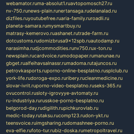
webamator.ru
ma-absolut1.ru
avtopomosch27.ru
nv-750.ru
news-plain.ru
nertansaga.ru
delanalad.ru
dizfiles.ru
youtubefree.ru
aria-family.ru
roadli.ru
planeta-samara.ru
mysmartbuy.ru
matrasy-kemerovo.ru
ashanet.ru
trade-farm.ru
dotcustoms.ru
domizbrusa9x12spb.ru
autodamp.ru
narasimha.ru
djcommodities.ru
nv750.ru
x-ton.ru
newsplain.ru
cardvoice.ru
modopaper.ru
manunae.ru
gbget.ru
alfeihavsalnassr.ru
madoma.ru
tajuncos.ru
petrovkasports.ru
porno-online-besplatno.ru
splclub.ru
york-life.ru
doroga-expo.ru
ribery.ru
cleanmedicine.ru
slovar-ivrit.ru
porno-video-besplatno.ru
seks-365.ru
ovucontrol.ru
sloty-igrovyye-avtomaty.ru
ru-industriya.ru
russkoe-porno-besplatno.ru
belgorod-day.ru
digilith.ru
pichkurovlab.ru
medic-today.ru
taksu.ru
comp123.ru
don-ykt.ru
teensvoice.ru
imgsharing.ru
domashnee-porno.ru
eva-elfie.ru
foto-tur.ru
biz-doska.ru
metropoltravel.ru