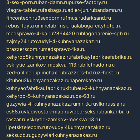
3-sex-porn.ru
ban-damn.ru
purse-factory.ru
viagra-tablet.ru
fasbags.ru
adler-jun.ru
bandamn.ru
fincontech.ru
3sexporn.ru
1mus.ru
darksand.ru
rebus-toys.ru
minelab-msk.ru
alabuga-cityhotel.ru
medsprawo-4-ka.ru
2864420.ru
blagodarenie-spb.ru
zajmy24.ru
tovudyi-4-kuhnyanazakaz.ru
brazzerscom.ru
medsprawo4ka.ru
xehyroo5kuhnyanazakaz.ru
fabrikayfabrikaefabrika.ru
vskrytie-zamkov-moskva-113.ru
biletnadom.ru
zed-online.ru
pimchax.ru
brazzers-hd.ru
z-host.ru
kitubeu2kuhnyanazakaz.ru
naperekate.ru
kuhnyaofabrikaufabrik.ru
kitubeu-2-kuhnyanazakaz.ru
xehyroo-5-kuhnyanazakaz.ru
cs-68.ru
guzywia-4-kuhnyanazakaz.ru
mir-tk.ru
vlknrussia.ru
cs68.ru
vladivostok-map.ru
video-seks.ru
bankaribi.ru
raszar.ru
vskrytie-zamkov-moskva113.ru
lipetsktelecom.ru
tovudyi4kuhnyanazakaz.ru
seksuzb.ru
guzywia4kuhnyanazakaz.ru