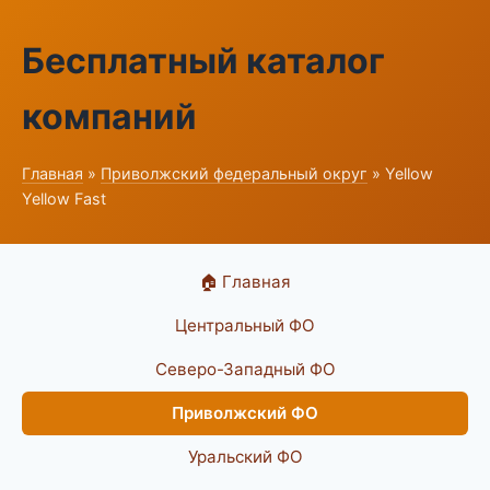
Бесплатный каталог
компаний
Главная
»
Приволжский федеральный округ
» Yellow
Yellow Fast
🏠 Главная
Центральный ФО
Северо-Западный ФО
Приволжский ФО
Уральский ФО