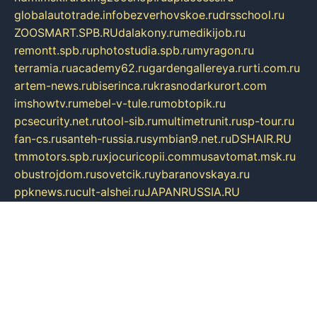
globalautotrade.info
bezverhovskoe.ru
drsschool.ru
ZOOSMART.SPB.RU
dalakony.ru
medikijob.ru
remontt.spb.ru
photostudia.spb.ru
myragon.ru
terramia.ru
academy62.ru
gardengallereya.ru
rti.com.ru
artem-news.ru
biserinca.ru
krasnodarkurort.com
imshowtv.ru
mebel-v-tule.ru
mobtopik.ru
pcsecurity.net.ru
tool-sib.ru
multimetrunit.ru
sp-tour.ru
fan-cs.ru
santeh-russia.ru
symbian9.net.ru
DSHAIR.RU
tmmotors.spb.ru
xjocuricopii.com
musavtomat.msk.ru
obustrojdom.ru
sovetcik.ru
ybaranovskaya.ru
ppknews.ru
cult-alshei.ru
JAPANRUSSIA.RU
proekciyamebel.ru
imper-finans.ru
rim.org.ru
glamourai.ru
brassminus.ru
zabor-pro.ru
ftn.pp.ru
dorogoe58.ru
laimengpacker.ru
kuzova-zapchasti.ru
sageerp.ru
taxodrom.ru
dsrazvitie.ru
hardcity.net.ru
ratinghomegames.ru
topservice25.ru
gubernyan.ru
gtglasslined.ru
ii4.ru
tssport.spb.ru
andorra24.com
blackwallstreet.ru
oboimos.ru
optim-doors.com.ru