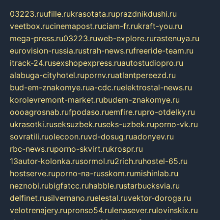
03223.ru
ufille.ru
krasotata.ru
prazdnikdushi.ru
veetbox.ru
cinemapost.ru
ciam-fr.ru
kraft-you.ru
mega-press.ru
03223.ru
web-explore.ru
rastenuya.ru
eurovision-russia.ru
strah-news.ru
freeride-team.ru
itrack-24.ru
sexshopexpress.ru
autostudiopro.ru
alabuga-cityhotel.ru
pornv.ru
atlantpereezd.ru
bud-em-znakomye.ru
a-cdc.ru
elektrostal-news.ru
korolevremont-market.ru
budem-znakomye.ru
oooagrosnab.ru
fpodaso.ru
emfire.ru
pro-otdelky.ru
ukrasotki.ru
seksuzbek.ru
seks-uzbek.ru
porno-vk.ru
sovratili.ru
olecoon.ru
vd-dosug.ru
adonyev.ru
rbc-news.ru
porno-skvirt.ru
krospr.ru
13autor-kolonka.ru
sormol.ru
2rich.ru
hostel-65.ru
hostserve.ru
porno-na-russkom.ru
mishinlab.ru
neznobi.ru
bigfatcc.ru
habble.ru
starbucksvia.ru
delfinet.ru
silvernano.ru
elestal.ru
vektor-doroga.ru
velotrenajery.ru
pronso54.ru
lenasever.ru
lovinskix.ru