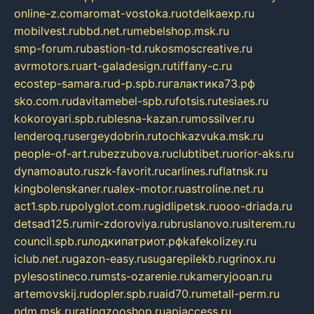
online-z.com
aromat-vostoka.ru
otdelkaexp.ru
mobilvest.ru
bbd.net.ru
mebelshop.msk.ru
smp-forum.ru
bastion-td.ru
kosmoscreative.ru
avrmotors.ru
art-galadesign.ru
tiffany-c.ru
ecostep-samara.ru
d-p.spb.ru
галактика73.рф
sko.com.ru
davitamebel-spb.ru
fotsis.ru
tesiaes.ru
kokoroyari.spb.ru
blesna-kazan.ru
mossilver.ru
lenderoq.ru
sergeydobrin.ru
tochkazvuka.msk.ru
people-of-art.ru
bezzubova.ru
clubtibet.ru
orior-aks.ru
dynamoauto.ru
szk-favorit.ru
carlines.ru
flatnsk.ru
kingbolenskaner.ru
alex-motor.ru
astroline.net.ru
act1.spb.ru
polyglot.com.ru
gidlipetsk.ru
ooo-driada.ru
detsad125.ru
mir-zdoroviya.ru
bruslanovo.ru
siterem.ru
council.spb.ru
лодкипатриот.рф
kafekolizey.ru
iclub.net.ru
gazon-easy.ru
sugarepilekb.ru
grinox.ru
pylesostineco.ru
msts-ozarenie.ru
kameryjooan.ru
artemovskij.ru
dopler.spb.ru
aid70.ru
metall-perm.ru
ndm.msk.ru
ratingzooshop.ru
apiaccess.ru