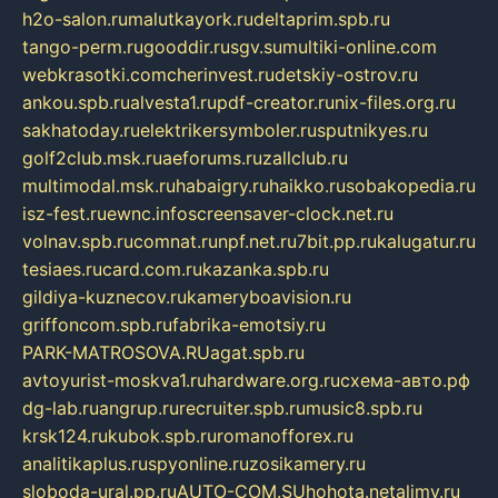
h2o-salon.ru
malutkayork.ru
deltaprim.spb.ru
tango-perm.ru
gooddir.ru
sgv.su
multiki-online.com
webkrasotki.com
cherinvest.ru
detskiy-ostrov.ru
ankou.spb.ru
alvesta1.ru
pdf-creator.ru
nix-files.org.ru
sakhatoday.ru
elektrikersymboler.ru
sputnikyes.ru
golf2club.msk.ru
aeforums.ru
zallclub.ru
multimodal.msk.ru
habaigry.ru
haikko.ru
sobakopedia.ru
isz-fest.ru
ewnc.info
screensaver-clock.net.ru
volnav.spb.ru
comnat.ru
npf.net.ru
7bit.pp.ru
kalugatur.ru
tesiaes.ru
card.com.ru
kazanka.spb.ru
gildiya-kuznecov.ru
kameryboavision.ru
griffoncom.spb.ru
fabrika-emotsiy.ru
PARK-MATROSOVA.RU
agat.spb.ru
avtoyurist-moskva1.ru
hardware.org.ru
схема-авто.рф
dg-lab.ru
angrup.ru
recruiter.spb.ru
music8.spb.ru
krsk124.ru
kubok.spb.ru
romanofforex.ru
analitikaplus.ru
spyonline.ru
zosikamery.ru
sloboda-ural.pp.ru
AUTO-COM.SU
hohota.net
alimy.ru