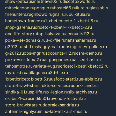
show-pets.ru
smartnews03.ru
discofoxworld.ru
miraclecoon.ru
pongup.ru
hostel65.ru
liura.ru
glasspb.ru
firehunters.ru
gribowo.ru
gnalis.ru
bulkitula.ru
hometown-france.ru
1-xbeticricetc-1-xbetti-5.ru
shop-garena.ru
cricetc-1-xbetr-1-xbetcc-2.ru
one-life-story.ru
top-halyava.ru
accounts112.ru
poka-vse-doma-2.ru
3-d-file.ru
hahahaharms.ru
g2012.ru
tst-1.ru
shaggy-cat.ru
opsmgr.ru
ev-gallery.ru
g-2012.ru
ops-mgr.ru
accounts-112.ru
csm-demo.ru
poka-vse-doma2.ru
airgungames.ru
allseo-host.ru
tehosmotre.ru
varieta-yug.ru
cricetc1xbetr1xbetcc2.ru
raytor-d.ru
atillagunn.ru
3d-file.ru
1xbeticricetc1xbetti5.ru
uafoot-statti.ru
e-abis1c.ru
store-brawl-stars.ru
kts-services.ru
dark-sand.ru
sindika-01.ru
sp-life.ru
x-legion.ru
sib-archives.ru
e-abis-1-c.ru
sindika01.ru
venda-festival.ru
store-brawlstars.ru
dooraleksandria.ru
antenna-highly.ru
mine-lab-msk.ru
1-mus.ru