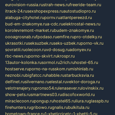
eurovision-russia.ru
strah-news.ru
freeride-team.ru
itrack-24.ru
sexshopexpress.ru
autostudiopro.ru
alabuga-cityhotel.ru
pornv.ru
atlantpereezd.ru
bud-em-znakomye.ru
a-cdc.ru
elektrostal-news.ru
korolevremont-market.ru
budem-znakomye.ru
oooagrosnab.ru
fpodaso.ru
emfire.ru
pro-otdelky.ru
ukrasotki.ru
seksuzbek.ru
seks-uzbek.ru
porno-vk.ru
sovratili.ru
olecoon.ru
vd-dosug.ru
adonyev.ru
rbc-news.ru
porno-skvirt.ru
krospr.ru
13autor-kolonka.ru
sormol.ru
2rich.ru
hostel-65.ru
hostserve.ru
porno-na-russkom.ru
mishinlab.ru
neznobi.ru
bigfatcc.ru
habble.ru
starbucksvia.ru
delfinet.ru
silvernano.ru
elestal.ru
vektor-doroga.ru
velotrenajery.ru
pronso54.ru
lenasever.ru
lovinskix.ru
show-pets.ru
smartnews03.ru
discofoxworld.ru
miraclecoon.ru
pongup.ru
hostel65.ru
liura.ru
glasspb.ru
firehunters.ru
gribowo.ru
gnalis.ru
bulkitula.ru
hometown-france.ru
1-xbeticricetc-1-xbetti-5.ru