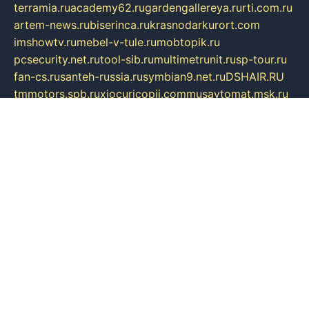
terramia.ru
academy62.ru
gardengallereya.ru
rti.com.ru
artem-news.ru
biserinca.ru
krasnodarkurort.com
imshowtv.ru
mebel-v-tule.ru
mobtopik.ru
pcsecurity.net.ru
tool-sib.ru
multimetrunit.ru
sp-tour.ru
fan-cs.ru
santeh-russia.ru
symbian9.net.ru
DSHAIR.RU
tmmotors.spb.ru
xjocuricopii.com
musavtomat.msk.ru
obustrojdom.ru
sovetcik.ru
ybaranovskaya.ru
ppknews.ru
cult-alshei.ru
JAPANRUSSIA.RU
proekciyamebel.ru
imper-finans.ru
rim.org.ru
glamourai.ru
brassminus.ru
zabor-pro.ru
ftn.pp.ru
dorogoe58.ru
laimengpacker.ru
kuzova-zapchasti.ru
sageerp.ru
taxodrom.ru
dsrazvitie.ru
hardcity.net.ru
ratinghomegames.ru
topservice25.ru
gubernyan.ru
gtglasslined.ru
ii4.ru
tssport.spb.ru
andorra24.com
blackwallstreet.ru
oboimos.ru
optim-doors.com.ru
ikuch.ru
nycr.org.ru
npa21.ru
vremya-ch.spb.ru
desert000.ru
ivtorgi.ru
ifiori.ru
catalog-statei.ru
dcv.org.ru
spetsmaster174.ru
ipkameryhiseeu.ru