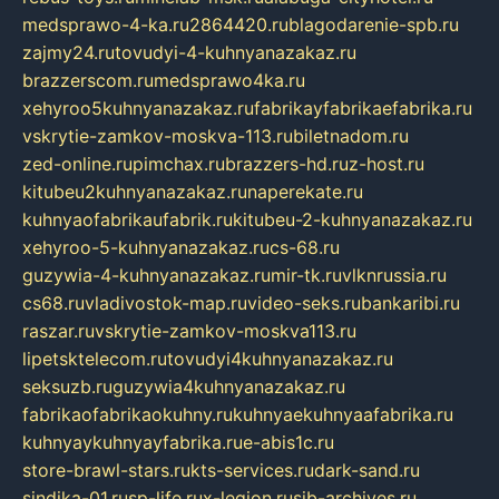
medsprawo-4-ka.ru
2864420.ru
blagodarenie-spb.ru
zajmy24.ru
tovudyi-4-kuhnyanazakaz.ru
brazzerscom.ru
medsprawo4ka.ru
xehyroo5kuhnyanazakaz.ru
fabrikayfabrikaefabrika.ru
vskrytie-zamkov-moskva-113.ru
biletnadom.ru
zed-online.ru
pimchax.ru
brazzers-hd.ru
z-host.ru
kitubeu2kuhnyanazakaz.ru
naperekate.ru
kuhnyaofabrikaufabrik.ru
kitubeu-2-kuhnyanazakaz.ru
xehyroo-5-kuhnyanazakaz.ru
cs-68.ru
guzywia-4-kuhnyanazakaz.ru
mir-tk.ru
vlknrussia.ru
cs68.ru
vladivostok-map.ru
video-seks.ru
bankaribi.ru
raszar.ru
vskrytie-zamkov-moskva113.ru
lipetsktelecom.ru
tovudyi4kuhnyanazakaz.ru
seksuzb.ru
guzywia4kuhnyanazakaz.ru
fabrikaofabrikaokuhny.ru
kuhnyaekuhnyaafabrika.ru
kuhnyaykuhnyayfabrika.ru
e-abis1c.ru
store-brawl-stars.ru
kts-services.ru
dark-sand.ru
sindika-01.ru
sp-life.ru
x-legion.ru
sib-archives.ru