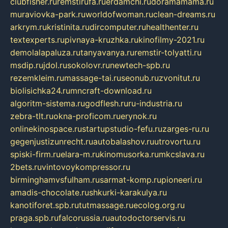
clubfisher.ru
remstirufa.ru
erdamchi.ru
doramamama.ru
muraviovka-park.ru
worldofwoman.ru
clean-dreams.ru
arkrym.ru
kristinita.ru
dircomputer.ru
healthenter.ru
textexperts.ru
pivnaya-kruzhka.ru
kinofilmy-2021.ru
demolalapaluza.ru
tanyavanya.ru
remstir-tolyatti.ru
msdip.ru
jdol.ru
sokolovr.ru
newtech-spb.ru
rezemkleim.ru
massage-tai.ru
seonub.ru
zvonitut.ru
biolisichka24.ru
mncraft-download.ru
algoritm-sistema.ru
godflesh.ru
ru-industria.ru
zebra-tlt.ru
okna-proficom.ru
erynok.ru
onlinekinospace.ru
startupstudio-fefu.ru
zarges-ru.ru
gegenjustizunrecht.ru
autobalashov.ru
utrovortu.ru
spiski-firm.ru
elara-m.ru
kinomusorka.ru
mkcslava.ru
2bets.ru
vintovoykompressor.ru
birminghamvsfulham.ru
sarmat-komp.ru
pioneeri.ru
amadis-chocolate.ru
shkurki-karakulya.ru
kanotiforet.spb.ru
tutmassage.ru
ecolog.org.ru
praga.spb.ru
falcorussia.ru
autodoctorservis.ru