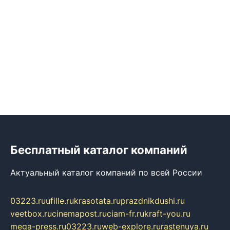
Бесплатный каталог компаний
Актуальный каталог компаний по всей России
03223.ru
ufille.ru
krasotata.ru
prazdnikdushi.ru
veetbox.ru
cinemapost.ru
ciam-fr.ru
kraft-you.ru
mega-press.ru
03223.ru
web-explore.ru
rastenuya.ru