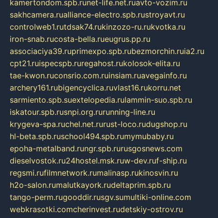
kamertondom.spb.ru
net-life.net.ru
avto-vozim.ru
sakhcamera.ru
alliance-electro.spb.ru
stroyavt.ru
controlweb1.ru
tdsak74.ru
kinzozo-ru.ru
kvotka.ru
iron-snab.ru
costa-bella.ru
eugrus.pp.ru
associaciya39.ru
primexpo.spb.ru
bezmorchin.ru
ia2.ru
cpt21.ru
ispecspb.ru
regahost.ru
kolosok-elita.ru
tae-kwon.ru
consrio.com.ru
insiam.ru
avegainfo.ru
archery161.ru
bigencyclica.ru
vlast16.ru
korru.net
sarmiento.spb.su
extelopedia.ru
lammin-suo.spb.ru
iskatour.spb.ru
snpi.org.ru
running-line.ru
krygeva-spa.ru
chel.net.ru
rust-loco.ru
dugshop.ru
hl-beta.spb.ru
school494.spb.ru
mymubaby.ru
epoha-metalband.ru
ngr.spb.ru
rusgosnews.com
dieselvostok.ru
24hostel.msk.ru
w-dev.ru
f-ship.ru
regsmi.ru
filmnetwork.ru
malinasp.ru
kinosvin.ru
h2o-salon.ru
malutkayork.ru
deltaprim.spb.ru
tango-perm.ru
gooddir.ru
sgv.su
multiki-online.com
webkrasotki.com
cherinvest.ru
detskiy-ostrov.ru