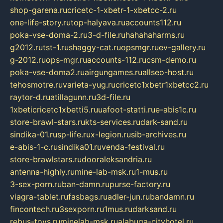
shop-garena.ru
cricetc-1-xbetr-1-xbetcc-2.ru
one-life-story.ru
top-halyava.ru
accounts112.ru
poka-vse-doma-2.ru
3-d-file.ru
hahahaharms.ru
g2012.ru
tst-1.ru
shaggy-cat.ru
opsmgr.ru
ev-gallery.ru
g-2012.ru
ops-mgr.ru
accounts-112.ru
csm-demo.ru
poka-vse-doma2.ru
airgungames.ru
allseo-host.ru
tehosmotre.ru
varieta-yug.ru
cricetc1xbetr1xbetcc2.ru
raytor-d.ru
atillagunn.ru
3d-file.ru
1xbeticricetc1xbetti5.ru
uafoot-statti.ru
e-abis1c.ru
store-brawl-stars.ru
kts-services.ru
dark-sand.ru
sindika-01.ru
sp-life.ru
x-legion.ru
sib-archives.ru
e-abis-1-c.ru
sindika01.ru
venda-festival.ru
store-brawlstars.ru
dooraleksandria.ru
antenna-highly.ru
mine-lab-msk.ru
1-mus.ru
3-sex-porn.ru
ban-damn.ru
purse-factory.ru
viagra-tablet.ru
fasbags.ru
adler-jun.ru
bandamn.ru
fincontech.ru
3sexporn.ru
1mus.ru
darksand.ru
rebus-toys.ru
minelab-msk.ru
alabuga-cityhotel.ru