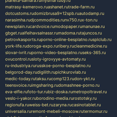
planeta-samara.ru
mysmartbuy.ru
matrasy-kemerovo.ru
ashanet.ru
trade-farm.ru
dotcustoms.ru
domizbrusa9x12spb.ru
autodamp.ru
narasimha.ru
djcommodities.ru
nv750.ru
x-ton.ru
newsplain.ru
cardvoice.ru
modopaper.ru
manunae.ru
gbget.ru
alfeihavsalnassr.ru
madoma.ru
tajuncos.ru
petrovkasports.ru
porno-online-besplatno.ru
splclub.ru
york-life.ru
doroga-expo.ru
ribery.ru
cleanmedicine.ru
slovar-ivrit.ru
porno-video-besplatno.ru
seks-365.ru
ovucontrol.ru
sloty-igrovyye-avtomaty.ru
ru-industriya.ru
russkoe-porno-besplatno.ru
belgorod-day.ru
digilith.ru
pichkurovlab.ru
medic-today.ru
taksu.ru
comp123.ru
don-ykt.ru
teensvoice.ru
imgsharing.ru
domashnee-porno.ru
eva-elfie.ru
foto-tur.ru
biz-doska.ru
metropoltravel.ru
veslo-i-yakor.ru
borodino-media.ru
rostotsky.ru
regionufa.ru
weiss-bet.ru
zaryna.ru
casinotablet.ru
universalia.ru
remont-mebeli-moscow.ru
termomur.ru