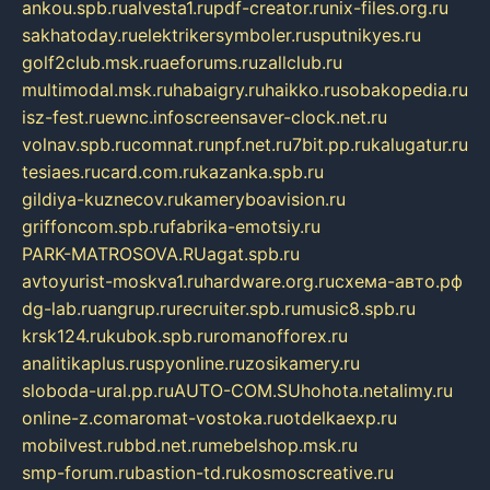
ankou.spb.ru
alvesta1.ru
pdf-creator.ru
nix-files.org.ru
sakhatoday.ru
elektrikersymboler.ru
sputnikyes.ru
golf2club.msk.ru
aeforums.ru
zallclub.ru
multimodal.msk.ru
habaigry.ru
haikko.ru
sobakopedia.ru
isz-fest.ru
ewnc.info
screensaver-clock.net.ru
volnav.spb.ru
comnat.ru
npf.net.ru
7bit.pp.ru
kalugatur.ru
tesiaes.ru
card.com.ru
kazanka.spb.ru
gildiya-kuznecov.ru
kameryboavision.ru
griffoncom.spb.ru
fabrika-emotsiy.ru
PARK-MATROSOVA.RU
agat.spb.ru
avtoyurist-moskva1.ru
hardware.org.ru
схема-авто.рф
dg-lab.ru
angrup.ru
recruiter.spb.ru
music8.spb.ru
krsk124.ru
kubok.spb.ru
romanofforex.ru
analitikaplus.ru
spyonline.ru
zosikamery.ru
sloboda-ural.pp.ru
AUTO-COM.SU
hohota.net
alimy.ru
online-z.com
aromat-vostoka.ru
otdelkaexp.ru
mobilvest.ru
bbd.net.ru
mebelshop.msk.ru
smp-forum.ru
bastion-td.ru
kosmoscreative.ru