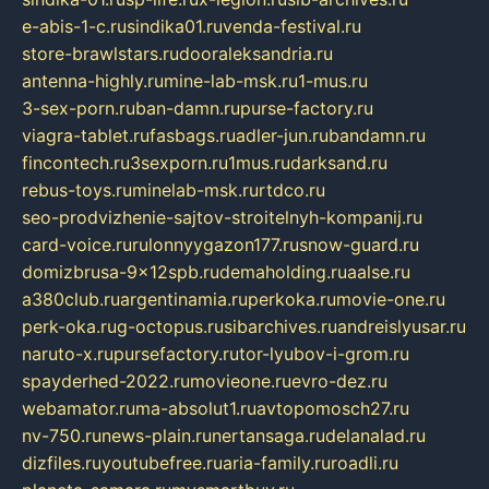
e-abis-1-c.ru
sindika01.ru
venda-festival.ru
store-brawlstars.ru
dooraleksandria.ru
antenna-highly.ru
mine-lab-msk.ru
1-mus.ru
3-sex-porn.ru
ban-damn.ru
purse-factory.ru
viagra-tablet.ru
fasbags.ru
adler-jun.ru
bandamn.ru
fincontech.ru
3sexporn.ru
1mus.ru
darksand.ru
rebus-toys.ru
minelab-msk.ru
rtdco.ru
seo-prodvizhenie-sajtov-stroitelnyh-kompanij.ru
card-voice.ru
rulonnyygazon177.ru
snow-guard.ru
domizbrusa-9x12spb.ru
demaholding.ru
aalse.ru
a380club.ru
argentinamia.ru
perkoka.ru
movie-one.ru
perk-oka.ru
g-octopus.ru
sibarchives.ru
andreislyusar.ru
naruto-x.ru
pursefactory.ru
tor-lyubov-i-grom.ru
spayderhed-2022.ru
movieone.ru
evro-dez.ru
webamator.ru
ma-absolut1.ru
avtopomosch27.ru
nv-750.ru
news-plain.ru
nertansaga.ru
delanalad.ru
dizfiles.ru
youtubefree.ru
aria-family.ru
roadli.ru