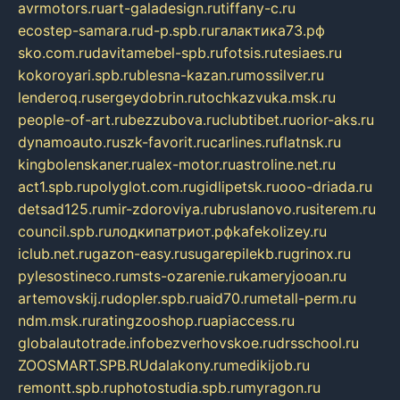
avrmotors.ru
art-galadesign.ru
tiffany-c.ru
ecostep-samara.ru
d-p.spb.ru
галактика73.рф
sko.com.ru
davitamebel-spb.ru
fotsis.ru
tesiaes.ru
kokoroyari.spb.ru
blesna-kazan.ru
mossilver.ru
lenderoq.ru
sergeydobrin.ru
tochkazvuka.msk.ru
people-of-art.ru
bezzubova.ru
clubtibet.ru
orior-aks.ru
dynamoauto.ru
szk-favorit.ru
carlines.ru
flatnsk.ru
kingbolenskaner.ru
alex-motor.ru
astroline.net.ru
act1.spb.ru
polyglot.com.ru
gidlipetsk.ru
ooo-driada.ru
detsad125.ru
mir-zdoroviya.ru
bruslanovo.ru
siterem.ru
council.spb.ru
лодкипатриот.рф
kafekolizey.ru
iclub.net.ru
gazon-easy.ru
sugarepilekb.ru
grinox.ru
pylesostineco.ru
msts-ozarenie.ru
kameryjooan.ru
artemovskij.ru
dopler.spb.ru
aid70.ru
metall-perm.ru
ndm.msk.ru
ratingzooshop.ru
apiaccess.ru
globalautotrade.info
bezverhovskoe.ru
drsschool.ru
ZOOSMART.SPB.RU
dalakony.ru
medikijob.ru
remontt.spb.ru
photostudia.spb.ru
myragon.ru