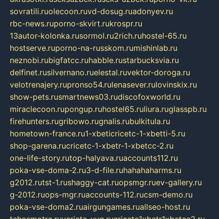
sovratili.ru
olecoon.ru
vd-dosug.ru
adonyev.ru
rbc-news.ru
porno-skvirt.ru
krospr.ru
13autor-kolonka.ru
sormol.ru
2rich.ru
hostel-65.ru
hostserve.ru
porno-na-russkom.ru
mishinlab.ru
neznobi.ru
bigfatcc.ru
habble.ru
starbucksvia.ru
delfinet.ru
silvernano.ru
elestal.ru
vektor-doroga.ru
velotrenajery.ru
pronso54.ru
lenasever.ru
lovinskix.ru
show-pets.ru
smartnews03.ru
discofoxworld.ru
miraclecoon.ru
pongup.ru
hostel65.ru
liura.ru
glasspb.ru
firehunters.ru
gribowo.ru
gnalis.ru
bulkitula.ru
hometown-france.ru
1-xbeticricetc-1-xbetti-5.ru
shop-garena.ru
cricetc-1-xbetr-1-xbetcc-2.ru
one-life-story.ru
top-halyava.ru
accounts112.ru
poka-vse-doma-2.ru
3-d-file.ru
hahahaharms.ru
g2012.ru
tst-1.ru
shaggy-cat.ru
opsmgr.ru
ev-gallery.ru
g-2012.ru
ops-mgr.ru
accounts-112.ru
csm-demo.ru
poka-vse-doma2.ru
airgungames.ru
allseo-host.ru