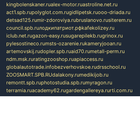
kingbolenskaner.ru
alex-motor.ru
astroline.net.ru
act1.spb.ru
polyglot.com.ru
gidlipetsk.ru
ooo-driada.ru
detsad125.ru
mir-zdoroviya.ru
bruslanovo.ru
siterem.ru
council.spb.ru
лодкипатриот.рф
kafekolizey.ru
iclub.net.ru
gazon-easy.ru
sugarepilekb.ru
grinox.ru
pylesostineco.ru
msts-ozarenie.ru
kameryjooan.ru
artemovskij.ru
dopler.spb.ru
aid70.ru
metall-perm.ru
ndm.msk.ru
ratingzooshop.ru
apiaccess.ru
globalautotrade.info
bezverhovskoe.ru
drsschool.ru
ZOOSMART.SPB.RU
dalakony.ru
medikijob.ru
remontt.spb.ru
photostudia.spb.ru
myragon.ru
terramia.ru
academy62.ru
gardengallereya.ru
rti.com.ru
artem-news.ru
biserinca.ru
krasnodarkurort.com
imshowtv.ru
mebel-v-tule.ru
mobtopik.ru
pcsecurity.net.ru
tool-sib.ru
multimetrunit.ru
sp-tour.ru
fan-cs.ru
santeh-russia.ru
symbian9.net.ru
DSHAIR.RU
tmmotors.spb.ru
xjocuricopii.com
musavtomat.msk.ru
obustrojdom.ru
sovetcik.ru
ybaranovskaya.ru