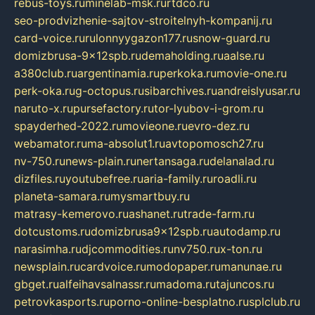
rebus-toys.ru
minelab-msk.ru
rtdco.ru
seo-prodvizhenie-sajtov-stroitelnyh-kompanij.ru
card-voice.ru
rulonnyygazon177.ru
snow-guard.ru
domizbrusa-9x12spb.ru
demaholding.ru
aalse.ru
a380club.ru
argentinamia.ru
perkoka.ru
movie-one.ru
perk-oka.ru
g-octopus.ru
sibarchives.ru
andreislyusar.ru
naruto-x.ru
pursefactory.ru
tor-lyubov-i-grom.ru
spayderhed-2022.ru
movieone.ru
evro-dez.ru
webamator.ru
ma-absolut1.ru
avtopomosch27.ru
nv-750.ru
news-plain.ru
nertansaga.ru
delanalad.ru
dizfiles.ru
youtubefree.ru
aria-family.ru
roadli.ru
planeta-samara.ru
mysmartbuy.ru
matrasy-kemerovo.ru
ashanet.ru
trade-farm.ru
dotcustoms.ru
domizbrusa9x12spb.ru
autodamp.ru
narasimha.ru
djcommodities.ru
nv750.ru
x-ton.ru
newsplain.ru
cardvoice.ru
modopaper.ru
manunae.ru
gbget.ru
alfeihavsalnassr.ru
madoma.ru
tajuncos.ru
petrovkasports.ru
porno-online-besplatno.ru
splclub.ru