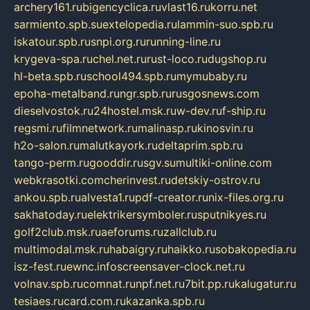
archery161.ru
bigencyclica.ru
vlast16.ru
korru.net
sarmiento.spb.su
extelopedia.ru
lammin-suo.spb.ru
iskatour.spb.ru
snpi.org.ru
running-line.ru
krygeva-spa.ru
chel.net.ru
rust-loco.ru
dugshop.ru
hl-beta.spb.ru
school494.spb.ru
mymubaby.ru
epoha-metalband.ru
ngr.spb.ru
rusgosnews.com
dieselvostok.ru
24hostel.msk.ru
w-dev.ru
f-ship.ru
regsmi.ru
filmnetwork.ru
malinasp.ru
kinosvin.ru
h2o-salon.ru
malutkayork.ru
deltaprim.spb.ru
tango-perm.ru
gooddir.ru
sgv.su
multiki-online.com
webkrasotki.com
cherinvest.ru
detskiy-ostrov.ru
ankou.spb.ru
alvesta1.ru
pdf-creator.ru
nix-files.org.ru
sakhatoday.ru
elektrikersymboler.ru
sputnikyes.ru
golf2club.msk.ru
aeforums.ru
zallclub.ru
multimodal.msk.ru
habaigry.ru
haikko.ru
sobakopedia.ru
isz-fest.ru
ewnc.info
screensaver-clock.net.ru
volnav.spb.ru
comnat.ru
npf.net.ru
7bit.pp.ru
kalugatur.ru
tesiaes.ru
card.com.ru
kazanka.spb.ru