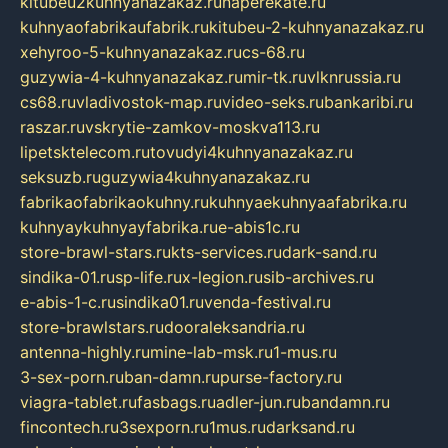
kitubeu2kuhnyanazakaz.ru
naperekate.ru
kuhnyaofabrikaufabrik.ru
kitubeu-2-kuhnyanazakaz.ru
xehyroo-5-kuhnyanazakaz.ru
cs-68.ru
guzywia-4-kuhnyanazakaz.ru
mir-tk.ru
vlknrussia.ru
cs68.ru
vladivostok-map.ru
video-seks.ru
bankaribi.ru
raszar.ru
vskrytie-zamkov-moskva113.ru
lipetsktelecom.ru
tovudyi4kuhnyanazakaz.ru
seksuzb.ru
guzywia4kuhnyanazakaz.ru
fabrikaofabrikaokuhny.ru
kuhnyaekuhnyaafabrika.ru
kuhnyaykuhnyayfabrika.ru
e-abis1c.ru
store-brawl-stars.ru
kts-services.ru
dark-sand.ru
sindika-01.ru
sp-life.ru
x-legion.ru
sib-archives.ru
e-abis-1-c.ru
sindika01.ru
venda-festival.ru
store-brawlstars.ru
dooraleksandria.ru
antenna-highly.ru
mine-lab-msk.ru
1-mus.ru
3-sex-porn.ru
ban-damn.ru
purse-factory.ru
viagra-tablet.ru
fasbags.ru
adler-jun.ru
bandamn.ru
fincontech.ru
3sexporn.ru
1mus.ru
darksand.ru