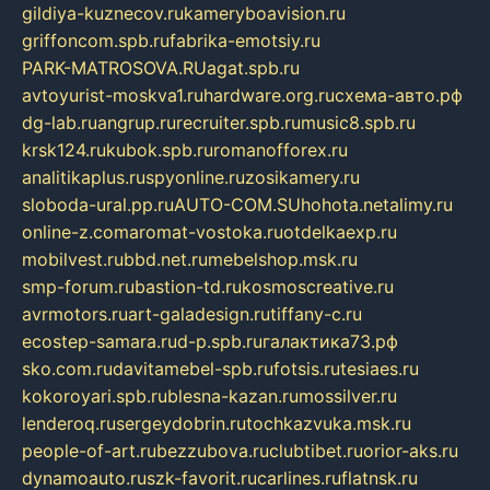
gildiya-kuznecov.ru
kameryboavision.ru
griffoncom.spb.ru
fabrika-emotsiy.ru
PARK-MATROSOVA.RU
agat.spb.ru
avtoyurist-moskva1.ru
hardware.org.ru
схема-авто.рф
dg-lab.ru
angrup.ru
recruiter.spb.ru
music8.spb.ru
krsk124.ru
kubok.spb.ru
romanofforex.ru
analitikaplus.ru
spyonline.ru
zosikamery.ru
sloboda-ural.pp.ru
AUTO-COM.SU
hohota.net
alimy.ru
online-z.com
aromat-vostoka.ru
otdelkaexp.ru
mobilvest.ru
bbd.net.ru
mebelshop.msk.ru
smp-forum.ru
bastion-td.ru
kosmoscreative.ru
avrmotors.ru
art-galadesign.ru
tiffany-c.ru
ecostep-samara.ru
d-p.spb.ru
галактика73.рф
sko.com.ru
davitamebel-spb.ru
fotsis.ru
tesiaes.ru
kokoroyari.spb.ru
blesna-kazan.ru
mossilver.ru
lenderoq.ru
sergeydobrin.ru
tochkazvuka.msk.ru
people-of-art.ru
bezzubova.ru
clubtibet.ru
orior-aks.ru
dynamoauto.ru
szk-favorit.ru
carlines.ru
flatnsk.ru