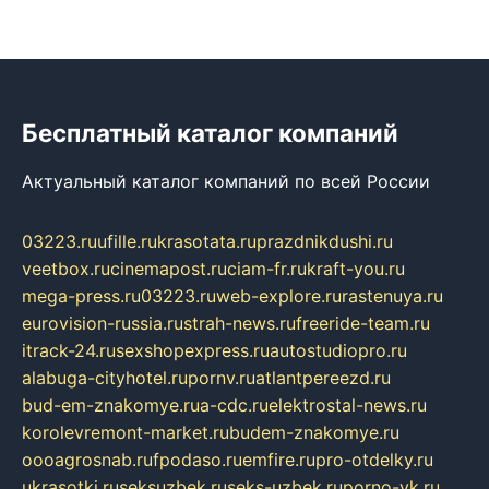
Бесплатный каталог компаний
Актуальный каталог компаний по всей России
03223.ru
ufille.ru
krasotata.ru
prazdnikdushi.ru
veetbox.ru
cinemapost.ru
ciam-fr.ru
kraft-you.ru
mega-press.ru
03223.ru
web-explore.ru
rastenuya.ru
eurovision-russia.ru
strah-news.ru
freeride-team.ru
itrack-24.ru
sexshopexpress.ru
autostudiopro.ru
alabuga-cityhotel.ru
pornv.ru
atlantpereezd.ru
bud-em-znakomye.ru
a-cdc.ru
elektrostal-news.ru
korolevremont-market.ru
budem-znakomye.ru
oooagrosnab.ru
fpodaso.ru
emfire.ru
pro-otdelky.ru
ukrasotki.ru
seksuzbek.ru
seks-uzbek.ru
porno-vk.ru