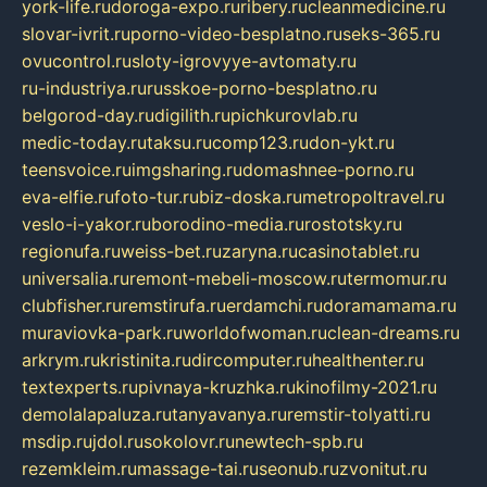
york-life.ru
doroga-expo.ru
ribery.ru
cleanmedicine.ru
slovar-ivrit.ru
porno-video-besplatno.ru
seks-365.ru
ovucontrol.ru
sloty-igrovyye-avtomaty.ru
ru-industriya.ru
russkoe-porno-besplatno.ru
belgorod-day.ru
digilith.ru
pichkurovlab.ru
medic-today.ru
taksu.ru
comp123.ru
don-ykt.ru
teensvoice.ru
imgsharing.ru
domashnee-porno.ru
eva-elfie.ru
foto-tur.ru
biz-doska.ru
metropoltravel.ru
veslo-i-yakor.ru
borodino-media.ru
rostotsky.ru
regionufa.ru
weiss-bet.ru
zaryna.ru
casinotablet.ru
universalia.ru
remont-mebeli-moscow.ru
termomur.ru
clubfisher.ru
remstirufa.ru
erdamchi.ru
doramamama.ru
muraviovka-park.ru
worldofwoman.ru
clean-dreams.ru
arkrym.ru
kristinita.ru
dircomputer.ru
healthenter.ru
textexperts.ru
pivnaya-kruzhka.ru
kinofilmy-2021.ru
demolalapaluza.ru
tanyavanya.ru
remstir-tolyatti.ru
msdip.ru
jdol.ru
sokolovr.ru
newtech-spb.ru
rezemkleim.ru
massage-tai.ru
seonub.ru
zvonitut.ru