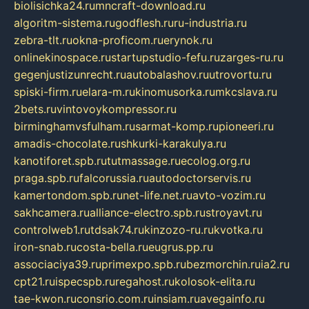
biolisichka24.ru
mncraft-download.ru
algoritm-sistema.ru
godflesh.ru
ru-industria.ru
zebra-tlt.ru
okna-proficom.ru
erynok.ru
onlinekinospace.ru
startupstudio-fefu.ru
zarges-ru.ru
gegenjustizunrecht.ru
autobalashov.ru
utrovortu.ru
spiski-firm.ru
elara-m.ru
kinomusorka.ru
mkcslava.ru
2bets.ru
vintovoykompressor.ru
birminghamvsfulham.ru
sarmat-komp.ru
pioneeri.ru
amadis-chocolate.ru
shkurki-karakulya.ru
kanotiforet.spb.ru
tutmassage.ru
ecolog.org.ru
praga.spb.ru
falcorussia.ru
autodoctorservis.ru
kamertondom.spb.ru
net-life.net.ru
avto-vozim.ru
sakhcamera.ru
alliance-electro.spb.ru
stroyavt.ru
controlweb1.ru
tdsak74.ru
kinzozo-ru.ru
kvotka.ru
iron-snab.ru
costa-bella.ru
eugrus.pp.ru
associaciya39.ru
primexpo.spb.ru
bezmorchin.ru
ia2.ru
cpt21.ru
ispecspb.ru
regahost.ru
kolosok-elita.ru
tae-kwon.ru
consrio.com.ru
insiam.ru
avegainfo.ru