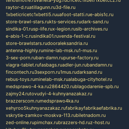
tehosmotre.ru
varieta-yug.ru
cricetc1xbetr1xbetcc2.ru
raytor-d.ru
atillagunn.ru
3d-file.ru
1xbeticricetc1xbetti5.ru
uafoot-statti.ru
e-abis1c.ru
store-brawl-stars.ru
kts-services.ru
dark-sand.ru
sindika-01.ru
sp-life.ru
x-legion.ru
sib-archives.ru
e-abis-1-c.ru
sindika01.ru
venda-festival.ru
store-brawlstars.ru
dooraleksandria.ru
antenna-highly.ru
mine-lab-msk.ru
1-mus.ru
3-sex-porn.ru
ban-damn.ru
purse-factory.ru
viagra-tablet.ru
fasbags.ru
adler-jun.ru
bandamn.ru
fincontech.ru
3sexporn.ru
1mus.ru
darksand.ru
rebus-toys.ru
minelab-msk.ru
alabuga-cityhotel.ru
medsprawo-4-ka.ru
2864420.ru
blagodarenie-spb.ru
zajmy24.ru
tovudyi-4-kuhnyanazakaz.ru
brazzerscom.ru
medsprawo4ka.ru
xehyroo5kuhnyanazakaz.ru
fabrikayfabrikaefabrika.ru
vskrytie-zamkov-moskva-113.ru
biletnadom.ru
zed-online.ru
pimchax.ru
brazzers-hd.ru
z-host.ru