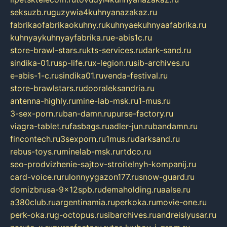
seksuzb.ru
guzywia4kuhnyanazakaz.ru
fabrikaofabrikaokuhny.ru
kuhnyaekuhnyaafabrika.ru
kuhnyaykuhnyayfabrika.ru
e-abis1c.ru
store-brawl-stars.ru
kts-services.ru
dark-sand.ru
sindika-01.ru
sp-life.ru
x-legion.ru
sib-archives.ru
e-abis-1-c.ru
sindika01.ru
venda-festival.ru
store-brawlstars.ru
dooraleksandria.ru
antenna-highly.ru
mine-lab-msk.ru
1-mus.ru
3-sex-porn.ru
ban-damn.ru
purse-factory.ru
viagra-tablet.ru
fasbags.ru
adler-jun.ru
bandamn.ru
fincontech.ru
3sexporn.ru
1mus.ru
darksand.ru
rebus-toys.ru
minelab-msk.ru
rtdco.ru
seo-prodvizhenie-sajtov-stroitelnyh-kompanij.ru
card-voice.ru
rulonnyygazon177.ru
snow-guard.ru
domizbrusa-9x12spb.ru
demaholding.ru
aalse.ru
a380club.ru
argentinamia.ru
perkoka.ru
movie-one.ru
perk-oka.ru
g-octopus.ru
sibarchives.ru
andreislyusar.ru