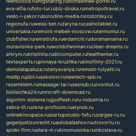
teensvoice.ru
imgsharing.ru
domashnee-porno.ru
eva-elfie.ru
foto-tur.ru
biz-doska.ru
metropoltravel.ru
veslo-i-yakor.ru
borodino-media.ru
rostotsky.ru
regionufa.ru
weiss-bet.ru
zaryna.ru
casinotablet.ru
universalia.ru
remont-mebeli-moscow.ru
termomur.ru
clubfisher.ru
remstirufa.ru
erdamchi.ru
doramamama.ru
muraviovka-park.ru
worldofwoman.ru
clean-dreams.ru
arkrym.ru
kristinita.ru
dircomputer.ru
healthenter.ru
textexperts.ru
pivnaya-kruzhka.ru
kinofilmy-2021.ru
demolalapaluza.ru
tanyavanya.ru
remstir-tolyatti.ru
msdip.ru
jdol.ru
sokolovr.ru
newtech-spb.ru
rezemkleim.ru
massage-tai.ru
seonub.ru
zvonitut.ru
biolisichka24.ru
mncraft-download.ru
algoritm-sistema.ru
godflesh.ru
ru-industria.ru
zebra-tlt.ru
okna-proficom.ru
erynok.ru
onlinekinospace.ru
startupstudio-fefu.ru
zarges-ru.ru
gegenjustizunrecht.ru
autobalashov.ru
utrovortu.ru
spiski-firm.ru
elara-m.ru
kinomusorka.ru
mkcslava.ru