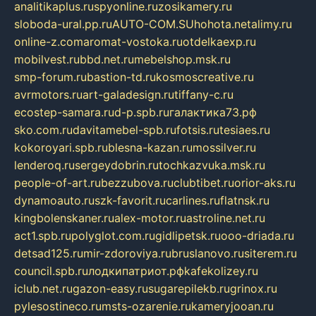
analitikaplus.ru
spyonline.ru
zosikamery.ru
sloboda-ural.pp.ru
AUTO-COM.SU
hohota.net
alimy.ru
online-z.com
aromat-vostoka.ru
otdelkaexp.ru
mobilvest.ru
bbd.net.ru
mebelshop.msk.ru
smp-forum.ru
bastion-td.ru
kosmoscreative.ru
avrmotors.ru
art-galadesign.ru
tiffany-c.ru
ecostep-samara.ru
d-p.spb.ru
галактика73.рф
sko.com.ru
davitamebel-spb.ru
fotsis.ru
tesiaes.ru
kokoroyari.spb.ru
blesna-kazan.ru
mossilver.ru
lenderoq.ru
sergeydobrin.ru
tochkazvuka.msk.ru
people-of-art.ru
bezzubova.ru
clubtibet.ru
orior-aks.ru
dynamoauto.ru
szk-favorit.ru
carlines.ru
flatnsk.ru
kingbolenskaner.ru
alex-motor.ru
astroline.net.ru
act1.spb.ru
polyglot.com.ru
gidlipetsk.ru
ooo-driada.ru
detsad125.ru
mir-zdoroviya.ru
bruslanovo.ru
siterem.ru
council.spb.ru
лодкипатриот.рф
kafekolizey.ru
iclub.net.ru
gazon-easy.ru
sugarepilekb.ru
grinox.ru
pylesostineco.ru
msts-ozarenie.ru
kameryjooan.ru