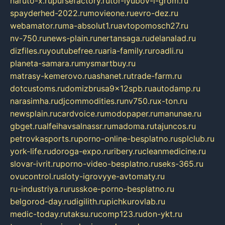
naruto-x.ru
pursefactory.ru
tor-lyubov-i-grom.ru
spayderhed-2022.ru
movieone.ru
evro-dez.ru
webamator.ru
ma-absolut1.ru
avtopomosch27.ru
nv-750.ru
news-plain.ru
nertansaga.ru
delanalad.ru
dizfiles.ru
youtubefree.ru
aria-family.ru
roadli.ru
planeta-samara.ru
mysmartbuy.ru
matrasy-kemerovo.ru
ashanet.ru
trade-farm.ru
dotcustoms.ru
domizbrusa9x12spb.ru
autodamp.ru
narasimha.ru
djcommodities.ru
nv750.ru
x-ton.ru
newsplain.ru
cardvoice.ru
modopaper.ru
manunae.ru
gbget.ru
alfeihavsalnassr.ru
madoma.ru
tajuncos.ru
petrovkasports.ru
porno-online-besplatno.ru
splclub.ru
york-life.ru
doroga-expo.ru
ribery.ru
cleanmedicine.ru
slovar-ivrit.ru
porno-video-besplatno.ru
seks-365.ru
ovucontrol.ru
sloty-igrovyye-avtomaty.ru
ru-industriya.ru
russkoe-porno-besplatno.ru
belgorod-day.ru
digilith.ru
pichkurovlab.ru
medic-today.ru
taksu.ru
comp123.ru
don-ykt.ru