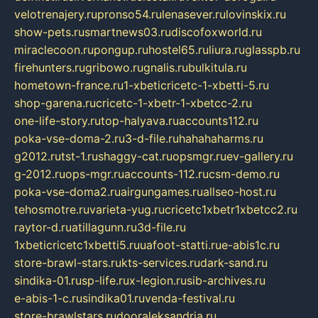
velotrenajery.ru
pronso54.ru
lenasever.ru
lovinskix.ru
show-pets.ru
smartnews03.ru
discofoxworld.ru
miraclecoon.ru
pongup.ru
hostel65.ru
liura.ru
glasspb.ru
firehunters.ru
gribowo.ru
gnalis.ru
bulkitula.ru
hometown-france.ru
1-xbeticricetc-1-xbetti-5.ru
shop-garena.ru
cricetc-1-xbetr-1-xbetcc-2.ru
one-life-story.ru
top-halyava.ru
accounts112.ru
poka-vse-doma-2.ru
3-d-file.ru
hahahaharms.ru
g2012.ru
tst-1.ru
shaggy-cat.ru
opsmgr.ru
ev-gallery.ru
g-2012.ru
ops-mgr.ru
accounts-112.ru
csm-demo.ru
poka-vse-doma2.ru
airgungames.ru
allseo-host.ru
tehosmotre.ru
varieta-yug.ru
cricetc1xbetr1xbetcc2.ru
raytor-d.ru
atillagunn.ru
3d-file.ru
1xbeticricetc1xbetti5.ru
uafoot-statti.ru
e-abis1c.ru
store-brawl-stars.ru
kts-services.ru
dark-sand.ru
sindika-01.ru
sp-life.ru
x-legion.ru
sib-archives.ru
e-abis-1-c.ru
sindika01.ru
venda-festival.ru
store-brawlstars.ru
dooraleksandria.ru