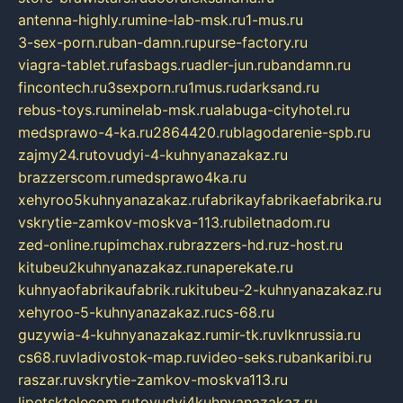
antenna-highly.ru
mine-lab-msk.ru
1-mus.ru
3-sex-porn.ru
ban-damn.ru
purse-factory.ru
viagra-tablet.ru
fasbags.ru
adler-jun.ru
bandamn.ru
fincontech.ru
3sexporn.ru
1mus.ru
darksand.ru
rebus-toys.ru
minelab-msk.ru
alabuga-cityhotel.ru
medsprawo-4-ka.ru
2864420.ru
blagodarenie-spb.ru
zajmy24.ru
tovudyi-4-kuhnyanazakaz.ru
brazzerscom.ru
medsprawo4ka.ru
xehyroo5kuhnyanazakaz.ru
fabrikayfabrikaefabrika.ru
vskrytie-zamkov-moskva-113.ru
biletnadom.ru
zed-online.ru
pimchax.ru
brazzers-hd.ru
z-host.ru
kitubeu2kuhnyanazakaz.ru
naperekate.ru
kuhnyaofabrikaufabrik.ru
kitubeu-2-kuhnyanazakaz.ru
xehyroo-5-kuhnyanazakaz.ru
cs-68.ru
guzywia-4-kuhnyanazakaz.ru
mir-tk.ru
vlknrussia.ru
cs68.ru
vladivostok-map.ru
video-seks.ru
bankaribi.ru
raszar.ru
vskrytie-zamkov-moskva113.ru
lipetsktelecom.ru
tovudyi4kuhnyanazakaz.ru