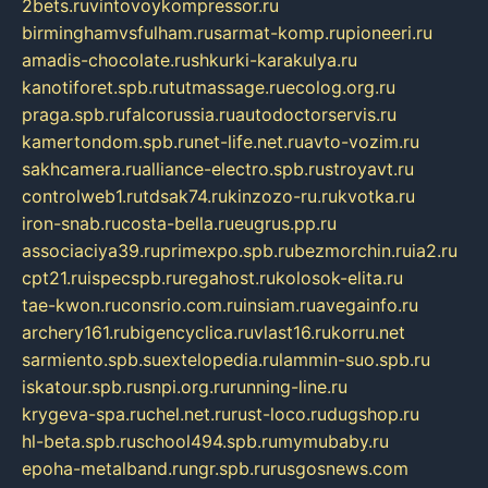
2bets.ru
vintovoykompressor.ru
birminghamvsfulham.ru
sarmat-komp.ru
pioneeri.ru
amadis-chocolate.ru
shkurki-karakulya.ru
kanotiforet.spb.ru
tutmassage.ru
ecolog.org.ru
praga.spb.ru
falcorussia.ru
autodoctorservis.ru
kamertondom.spb.ru
net-life.net.ru
avto-vozim.ru
sakhcamera.ru
alliance-electro.spb.ru
stroyavt.ru
controlweb1.ru
tdsak74.ru
kinzozo-ru.ru
kvotka.ru
iron-snab.ru
costa-bella.ru
eugrus.pp.ru
associaciya39.ru
primexpo.spb.ru
bezmorchin.ru
ia2.ru
cpt21.ru
ispecspb.ru
regahost.ru
kolosok-elita.ru
tae-kwon.ru
consrio.com.ru
insiam.ru
avegainfo.ru
archery161.ru
bigencyclica.ru
vlast16.ru
korru.net
sarmiento.spb.su
extelopedia.ru
lammin-suo.spb.ru
iskatour.spb.ru
snpi.org.ru
running-line.ru
krygeva-spa.ru
chel.net.ru
rust-loco.ru
dugshop.ru
hl-beta.spb.ru
school494.spb.ru
mymubaby.ru
epoha-metalband.ru
ngr.spb.ru
rusgosnews.com