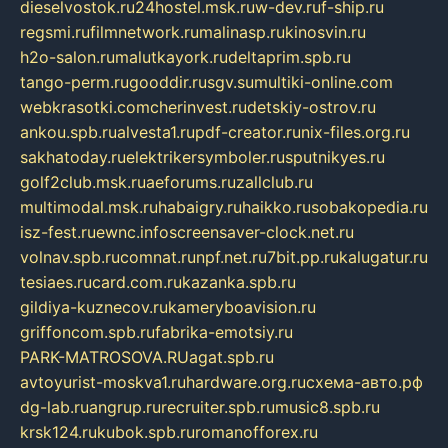
dieselvostok.ru
24hostel.msk.ru
w-dev.ru
f-ship.ru
regsmi.ru
filmnetwork.ru
malinasp.ru
kinosvin.ru
h2o-salon.ru
malutkayork.ru
deltaprim.spb.ru
tango-perm.ru
gooddir.ru
sgv.su
multiki-online.com
webkrasotki.com
cherinvest.ru
detskiy-ostrov.ru
ankou.spb.ru
alvesta1.ru
pdf-creator.ru
nix-files.org.ru
sakhatoday.ru
elektrikersymboler.ru
sputnikyes.ru
golf2club.msk.ru
aeforums.ru
zallclub.ru
multimodal.msk.ru
habaigry.ru
haikko.ru
sobakopedia.ru
isz-fest.ru
ewnc.info
screensaver-clock.net.ru
volnav.spb.ru
comnat.ru
npf.net.ru
7bit.pp.ru
kalugatur.ru
tesiaes.ru
card.com.ru
kazanka.spb.ru
gildiya-kuznecov.ru
kameryboavision.ru
griffoncom.spb.ru
fabrika-emotsiy.ru
PARK-MATROSOVA.RU
agat.spb.ru
avtoyurist-moskva1.ru
hardware.org.ru
схема-авто.рф
dg-lab.ru
angrup.ru
recruiter.spb.ru
music8.spb.ru
krsk124.ru
kubok.spb.ru
romanofforex.ru