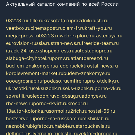
Актуальный каталог компаний по всей России
03223.ru
ufille.ru
krasotata.ru
prazdnikdushi.ru
veetbox.ru
cinemapost.ru
ciam-fr.ru
kraft-you.ru
mega-press.ru
03223.ru
web-explore.ru
rastenuya.ru
eurovision-russia.ru
strah-news.ru
freeride-team.ru
itrack-24.ru
sexshopexpress.ru
autostudiopro.ru
alabuga-cityhotel.ru
pornv.ru
atlantpereezd.ru
bud-em-znakomye.ru
a-cdc.ru
elektrostal-news.ru
korolevremont-market.ru
budem-znakomye.ru
oooagrosnab.ru
fpodaso.ru
emfire.ru
pro-otdelky.ru
ukrasotki.ru
seksuzbek.ru
seks-uzbek.ru
porno-vk.ru
sovratili.ru
olecoon.ru
vd-dosug.ru
adonyev.ru
rbc-news.ru
porno-skvirt.ru
krospr.ru
13autor-kolonka.ru
sormol.ru
2rich.ru
hostel-65.ru
hostserve.ru
porno-na-russkom.ru
mishinlab.ru
neznobi.ru
bigfatcc.ru
habble.ru
starbucksvia.ru
delfinet.ru
silvernano.ru
elestal.ru
vektor-doroga.ru