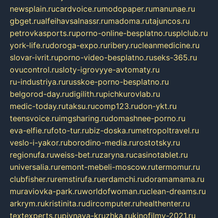
newsplain.ru
cardvoice.ru
modopaper.ru
manunae.ru
gbget.ru
alfeihavsalnassr.ru
madoma.ru
tajuncos.ru
petrovkasports.ru
porno-online-besplatno.ru
splclub.ru
york-life.ru
doroga-expo.ru
ribery.ru
cleanmedicine.ru
slovar-ivrit.ru
porno-video-besplatno.ru
seks-365.ru
ovucontrol.ru
sloty-igrovyye-avtomaty.ru
ru-industriya.ru
russkoe-porno-besplatno.ru
belgorod-day.ru
digilith.ru
pichkurovlab.ru
medic-today.ru
taksu.ru
comp123.ru
don-ykt.ru
teensvoice.ru
imgsharing.ru
domashnee-porno.ru
eva-elfie.ru
foto-tur.ru
biz-doska.ru
metropoltravel.ru
veslo-i-yakor.ru
borodino-media.ru
rostotsky.ru
regionufa.ru
weiss-bet.ru
zaryna.ru
casinotablet.ru
universalia.ru
remont-mebeli-moscow.ru
termomur.ru
clubfisher.ru
remstirufa.ru
erdamchi.ru
doramamama.ru
muraviovka-park.ru
worldofwoman.ru
clean-dreams.ru
arkrym.ru
kristinita.ru
dircomputer.ru
healthenter.ru
textexperts.ru
pivnaya-kruzhka.ru
kinofilmy-2021.ru