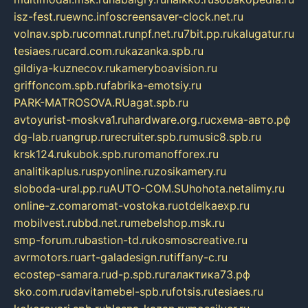
isz-fest.ru
ewnc.info
screensaver-clock.net.ru
volnav.spb.ru
comnat.ru
npf.net.ru
7bit.pp.ru
kalugatur.ru
tesiaes.ru
card.com.ru
kazanka.spb.ru
gildiya-kuznecov.ru
kameryboavision.ru
griffoncom.spb.ru
fabrika-emotsiy.ru
PARK-MATROSOVA.RU
agat.spb.ru
avtoyurist-moskva1.ru
hardware.org.ru
схема-авто.рф
dg-lab.ru
angrup.ru
recruiter.spb.ru
music8.spb.ru
krsk124.ru
kubok.spb.ru
romanofforex.ru
analitikaplus.ru
spyonline.ru
zosikamery.ru
sloboda-ural.pp.ru
AUTO-COM.SU
hohota.net
alimy.ru
online-z.com
aromat-vostoka.ru
otdelkaexp.ru
mobilvest.ru
bbd.net.ru
mebelshop.msk.ru
smp-forum.ru
bastion-td.ru
kosmoscreative.ru
avrmotors.ru
art-galadesign.ru
tiffany-c.ru
ecostep-samara.ru
d-p.spb.ru
галактика73.рф
sko.com.ru
davitamebel-spb.ru
fotsis.ru
tesiaes.ru