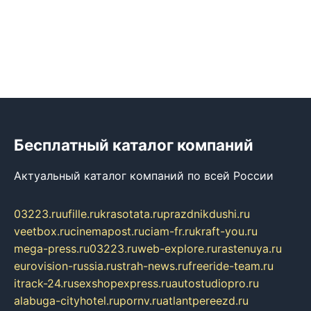
Бесплатный каталог компаний
Актуальный каталог компаний по всей России
03223.ru
ufille.ru
krasotata.ru
prazdnikdushi.ru
veetbox.ru
cinemapost.ru
ciam-fr.ru
kraft-you.ru
mega-press.ru
03223.ru
web-explore.ru
rastenuya.ru
eurovision-russia.ru
strah-news.ru
freeride-team.ru
itrack-24.ru
sexshopexpress.ru
autostudiopro.ru
alabuga-cityhotel.ru
pornv.ru
atlantpereezd.ru