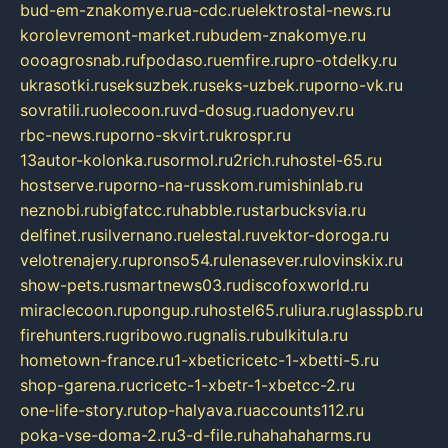
bud-em-znakomye.ru
a-cdc.ru
elektrostal-news.ru
korolevremont-market.ru
budem-znakomye.ru
oooagrosnab.ru
fpodaso.ru
emfire.ru
pro-otdelky.ru
ukrasotki.ru
seksuzbek.ru
seks-uzbek.ru
porno-vk.ru
sovratili.ru
olecoon.ru
vd-dosug.ru
adonyev.ru
rbc-news.ru
porno-skvirt.ru
krospr.ru
13autor-kolonka.ru
sormol.ru
2rich.ru
hostel-65.ru
hostserve.ru
porno-na-russkom.ru
mishinlab.ru
neznobi.ru
bigfatcc.ru
habble.ru
starbucksvia.ru
delfinet.ru
silvernano.ru
elestal.ru
vektor-doroga.ru
velotrenajery.ru
pronso54.ru
lenasever.ru
lovinskix.ru
show-pets.ru
smartnews03.ru
discofoxworld.ru
miraclecoon.ru
pongup.ru
hostel65.ru
liura.ru
glasspb.ru
firehunters.ru
gribowo.ru
gnalis.ru
bulkitula.ru
hometown-france.ru
1-xbeticricetc-1-xbetti-5.ru
shop-garena.ru
cricetc-1-xbetr-1-xbetcc-2.ru
one-life-story.ru
top-halyava.ru
accounts112.ru
poka-vse-doma-2.ru
3-d-file.ru
hahahaharms.ru