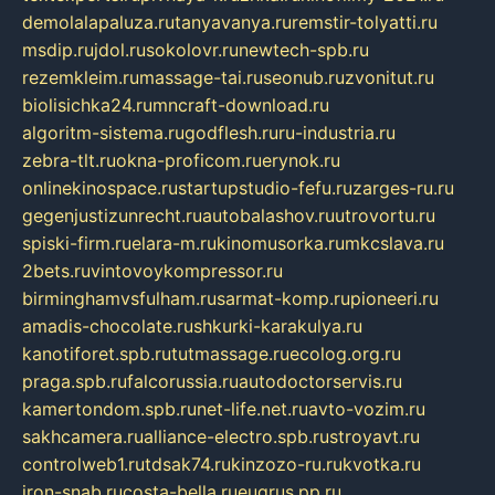
demolalapaluza.ru
tanyavanya.ru
remstir-tolyatti.ru
msdip.ru
jdol.ru
sokolovr.ru
newtech-spb.ru
rezemkleim.ru
massage-tai.ru
seonub.ru
zvonitut.ru
biolisichka24.ru
mncraft-download.ru
algoritm-sistema.ru
godflesh.ru
ru-industria.ru
zebra-tlt.ru
okna-proficom.ru
erynok.ru
onlinekinospace.ru
startupstudio-fefu.ru
zarges-ru.ru
gegenjustizunrecht.ru
autobalashov.ru
utrovortu.ru
spiski-firm.ru
elara-m.ru
kinomusorka.ru
mkcslava.ru
2bets.ru
vintovoykompressor.ru
birminghamvsfulham.ru
sarmat-komp.ru
pioneeri.ru
amadis-chocolate.ru
shkurki-karakulya.ru
kanotiforet.spb.ru
tutmassage.ru
ecolog.org.ru
praga.spb.ru
falcorussia.ru
autodoctorservis.ru
kamertondom.spb.ru
net-life.net.ru
avto-vozim.ru
sakhcamera.ru
alliance-electro.spb.ru
stroyavt.ru
controlweb1.ru
tdsak74.ru
kinzozo-ru.ru
kvotka.ru
iron-snab.ru
costa-bella.ru
eugrus.pp.ru