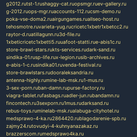
g2012.ru
tst-1.ru
shaggy-cat.ru
opsmgr.ru
ev-gallery.ru
g-2012.ru
ops-mgr.ru
accounts-112.ru
csm-demo.ru
poka-vse-doma2.ru
airgungames.ru
allseo-host.ru
tehosmotre.ru
varieta-yug.ru
cricetc1xbetr1xbetcc2.ru
raytor-d.ru
atillagunn.ru
3d-file.ru
1xbeticricetc1xbetti5.ru
uafoot-statti.ru
e-abis1c.ru
store-brawl-stars.ru
kts-services.ru
dark-sand.ru
sindika-01.ru
sp-life.ru
x-legion.ru
sib-archives.ru
e-abis-1-c.ru
sindika01.ru
venda-festival.ru
store-brawlstars.ru
dooraleksandria.ru
antenna-highly.ru
mine-lab-msk.ru
1-mus.ru
3-sex-porn.ru
ban-damn.ru
purse-factory.ru
viagra-tablet.ru
fasbags.ru
adler-jun.ru
bandamn.ru
fincontech.ru
3sexporn.ru
1mus.ru
darksand.ru
rebus-toys.ru
minelab-msk.ru
alabuga-cityhotel.ru
medsprawo-4-ka.ru
2864420.ru
blagodarenie-spb.ru
zajmy24.ru
tovudyi-4-kuhnyanazakaz.ru
brazzerscom.ru
medsprawo4ka.ru