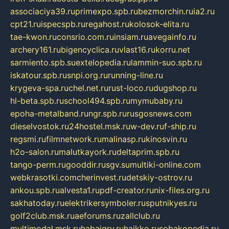
associaciya39.ru
primexpo.spb.ru
bezmorchin.ru
ia2.ru
cpt21.ru
ispecspb.ru
regahost.ru
kolosok-elita.ru
tae-kwon.ru
consrio.com.ru
insiam.ru
avegainfo.ru
archery161.ru
bigencyclica.ru
vlast16.ru
korru.net
sarmiento.spb.su
extelopedia.ru
lammin-suo.spb.ru
iskatour.spb.ru
snpi.org.ru
running-line.ru
krygeva-spa.ru
chel.net.ru
rust-loco.ru
dugshop.ru
hl-beta.spb.ru
school494.spb.ru
mymubaby.ru
epoha-metalband.ru
ngr.spb.ru
rusgosnews.com
dieselvostok.ru
24hostel.msk.ru
w-dev.ru
f-ship.ru
regsmi.ru
filmnetwork.ru
malinasp.ru
kinosvin.ru
h2o-salon.ru
malutkayork.ru
deltaprim.spb.ru
tango-perm.ru
gooddir.ru
sgv.su
multiki-online.com
webkrasotki.com
cherinvest.ru
detskiy-ostrov.ru
ankou.spb.ru
alvesta1.ru
pdf-creator.ru
nix-files.org.ru
sakhatoday.ru
elektrikersymboler.ru
sputnikyes.ru
golf2club.msk.ru
aeforums.ru
zallclub.ru
multimodal.msk.ru
habaigry.ru
haikko.ru
sobakopedia.ru