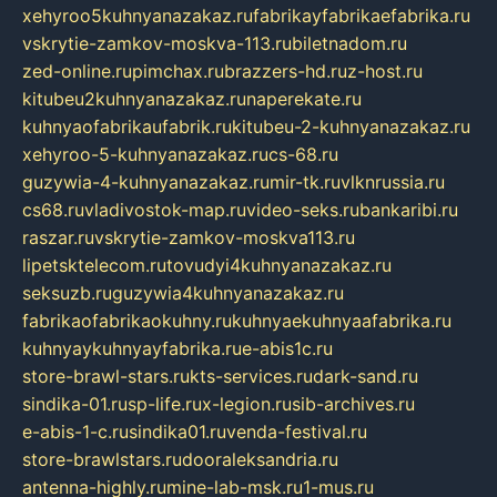
xehyroo5kuhnyanazakaz.ru
fabrikayfabrikaefabrika.ru
vskrytie-zamkov-moskva-113.ru
biletnadom.ru
zed-online.ru
pimchax.ru
brazzers-hd.ru
z-host.ru
kitubeu2kuhnyanazakaz.ru
naperekate.ru
kuhnyaofabrikaufabrik.ru
kitubeu-2-kuhnyanazakaz.ru
xehyroo-5-kuhnyanazakaz.ru
cs-68.ru
guzywia-4-kuhnyanazakaz.ru
mir-tk.ru
vlknrussia.ru
cs68.ru
vladivostok-map.ru
video-seks.ru
bankaribi.ru
raszar.ru
vskrytie-zamkov-moskva113.ru
lipetsktelecom.ru
tovudyi4kuhnyanazakaz.ru
seksuzb.ru
guzywia4kuhnyanazakaz.ru
fabrikaofabrikaokuhny.ru
kuhnyaekuhnyaafabrika.ru
kuhnyaykuhnyayfabrika.ru
e-abis1c.ru
store-brawl-stars.ru
kts-services.ru
dark-sand.ru
sindika-01.ru
sp-life.ru
x-legion.ru
sib-archives.ru
e-abis-1-c.ru
sindika01.ru
venda-festival.ru
store-brawlstars.ru
dooraleksandria.ru
antenna-highly.ru
mine-lab-msk.ru
1-mus.ru