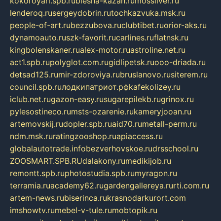
kokoroyari.spb.ru
blesna-kazan.ru
mossilver.ru
lenderoq.ru
sergeydobrin.ru
tochkazvuka.msk.ru
people-of-art.ru
bezzubova.ru
clubtibet.ru
orior-aks.ru
dynamoauto.ru
szk-favorit.ru
carlines.ru
flatnsk.ru
kingbolenskaner.ru
alex-motor.ru
astroline.net.ru
act1.spb.ru
polyglot.com.ru
gidlipetsk.ru
ooo-driada.ru
detsad125.ru
mir-zdoroviya.ru
bruslanovo.ru
siterem.ru
council.spb.ru
лодкипатриот.рф
kafekolizey.ru
iclub.net.ru
gazon-easy.ru
sugarepilekb.ru
grinox.ru
pylesostineco.ru
msts-ozarenie.ru
kameryjooan.ru
artemovskij.ru
dopler.spb.ru
aid70.ru
metall-perm.ru
ndm.msk.ru
ratingzooshop.ru
apiaccess.ru
globalautotrade.info
bezverhovskoe.ru
drsschool.ru
ZOOSMART.SPB.RU
dalakony.ru
medikijob.ru
remontt.spb.ru
photostudia.spb.ru
myragon.ru
terramia.ru
academy62.ru
gardengallereya.ru
rti.com.ru
artem-news.ru
biserinca.ru
krasnodarkurort.com
imshowtv.ru
mebel-v-tule.ru
mobtopik.ru