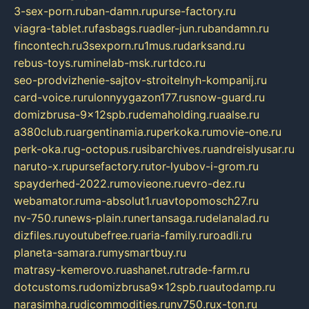
3-sex-porn.ru
ban-damn.ru
purse-factory.ru
viagra-tablet.ru
fasbags.ru
adler-jun.ru
bandamn.ru
fincontech.ru
3sexporn.ru
1mus.ru
darksand.ru
rebus-toys.ru
minelab-msk.ru
rtdco.ru
seo-prodvizhenie-sajtov-stroitelnyh-kompanij.ru
card-voice.ru
rulonnyygazon177.ru
snow-guard.ru
domizbrusa-9x12spb.ru
demaholding.ru
aalse.ru
a380club.ru
argentinamia.ru
perkoka.ru
movie-one.ru
perk-oka.ru
g-octopus.ru
sibarchives.ru
andreislyusar.ru
naruto-x.ru
pursefactory.ru
tor-lyubov-i-grom.ru
spayderhed-2022.ru
movieone.ru
evro-dez.ru
webamator.ru
ma-absolut1.ru
avtopomosch27.ru
nv-750.ru
news-plain.ru
nertansaga.ru
delanalad.ru
dizfiles.ru
youtubefree.ru
aria-family.ru
roadli.ru
planeta-samara.ru
mysmartbuy.ru
matrasy-kemerovo.ru
ashanet.ru
trade-farm.ru
dotcustoms.ru
domizbrusa9x12spb.ru
autodamp.ru
narasimha.ru
djcommodities.ru
nv750.ru
x-ton.ru