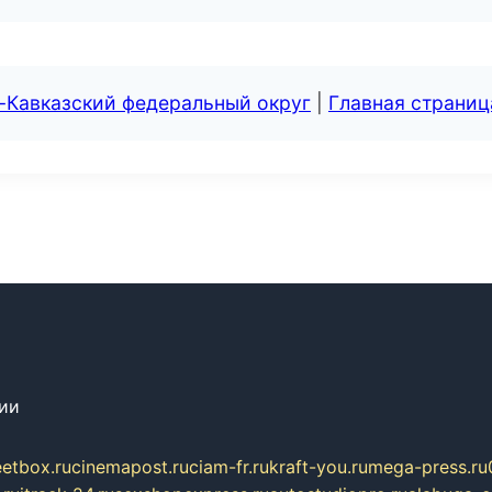
-Кавказский федеральный округ
|
Главная страниц
сии
eetbox.ru
cinemapost.ru
ciam-fr.ru
kraft-you.ru
mega-press.ru