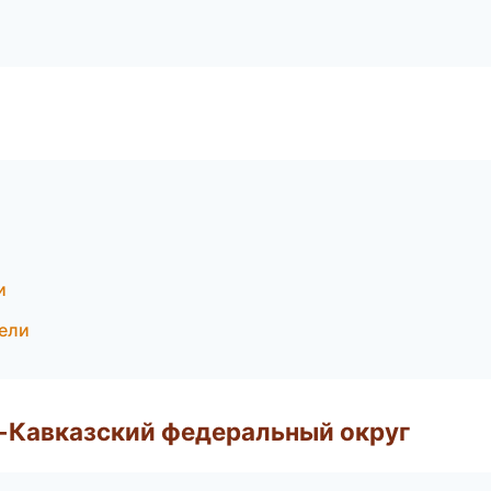
и
тели
о-Кавказский федеральный округ