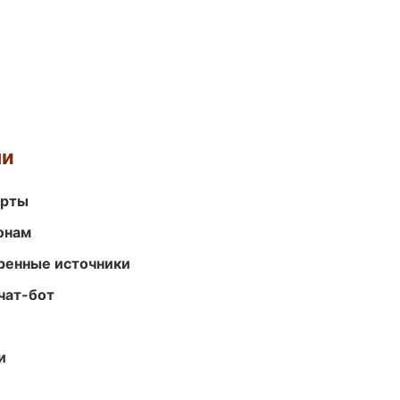
ми
арты
онам
еренные источники
чат-бот
и