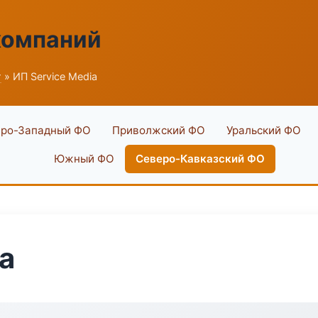
компаний
г
» ИП Service Media
ро-Западный ФО
Приволжский ФО
Уральский ФО
Южный ФО
Северо-Кавказский ФО
a