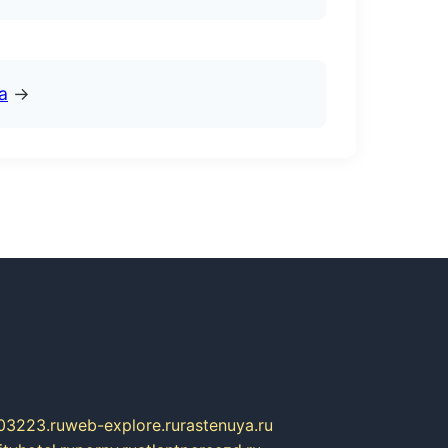
а
→
03223.ru
web-explore.ru
rastenuya.ru