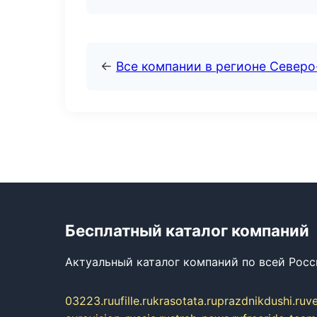
←
Все компании в регионе Северо
Бесплатный каталог компаний
Актуальный каталог компаний по всей Рос
03223.ru
ufille.ru
krasotata.ru
prazdnikdushi.ru
v