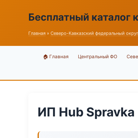
Бесплатный каталог 
Главная
»
Северо-Кавказский федеральный окру
🏠 Главная
Центральный ФО
Севе
ИП Hub Spravka