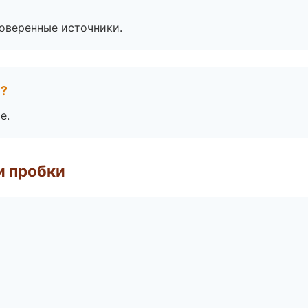
роверенные источники.
е?
е.
и пробки