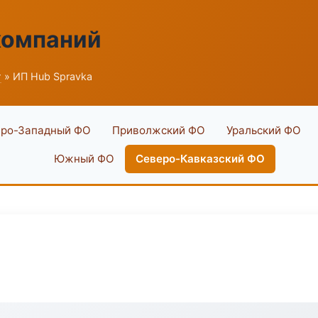
компаний
г
» ИП Hub Spravka
ро-Западный ФО
Приволжский ФО
Уральский ФО
Южный ФО
Северо-Кавказский ФО