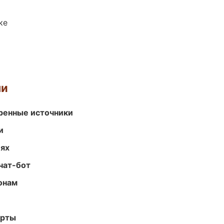
ке
ми
еренные источники
и
иях
чат-бот
онам
арты