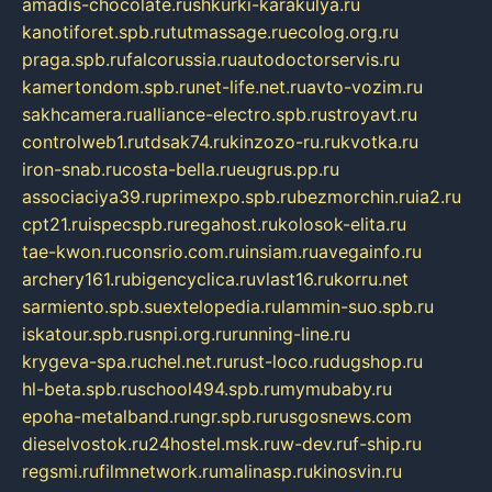
amadis-chocolate.ru
shkurki-karakulya.ru
kanotiforet.spb.ru
tutmassage.ru
ecolog.org.ru
praga.spb.ru
falcorussia.ru
autodoctorservis.ru
kamertondom.spb.ru
net-life.net.ru
avto-vozim.ru
sakhcamera.ru
alliance-electro.spb.ru
stroyavt.ru
controlweb1.ru
tdsak74.ru
kinzozo-ru.ru
kvotka.ru
iron-snab.ru
costa-bella.ru
eugrus.pp.ru
associaciya39.ru
primexpo.spb.ru
bezmorchin.ru
ia2.ru
cpt21.ru
ispecspb.ru
regahost.ru
kolosok-elita.ru
tae-kwon.ru
consrio.com.ru
insiam.ru
avegainfo.ru
archery161.ru
bigencyclica.ru
vlast16.ru
korru.net
sarmiento.spb.su
extelopedia.ru
lammin-suo.spb.ru
iskatour.spb.ru
snpi.org.ru
running-line.ru
krygeva-spa.ru
chel.net.ru
rust-loco.ru
dugshop.ru
hl-beta.spb.ru
school494.spb.ru
mymubaby.ru
epoha-metalband.ru
ngr.spb.ru
rusgosnews.com
dieselvostok.ru
24hostel.msk.ru
w-dev.ru
f-ship.ru
regsmi.ru
filmnetwork.ru
malinasp.ru
kinosvin.ru