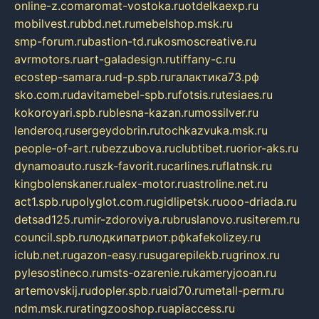
online-z.com
aromat-vostoka.ru
otdelkaexp.ru
mobilvest.ru
bbd.net.ru
mebelshop.msk.ru
smp-forum.ru
bastion-td.ru
kosmoscreative.ru
avrmotors.ru
art-galadesign.ru
tiffany-c.ru
ecostep-samara.ru
d-p.spb.ru
галактика73.рф
sko.com.ru
davitamebel-spb.ru
fotsis.ru
tesiaes.ru
kokoroyari.spb.ru
blesna-kazan.ru
mossilver.ru
lenderoq.ru
sergeydobrin.ru
tochkazvuka.msk.ru
people-of-art.ru
bezzubova.ru
clubtibet.ru
orior-aks.ru
dynamoauto.ru
szk-favorit.ru
carlines.ru
flatnsk.ru
kingbolenskaner.ru
alex-motor.ru
astroline.net.ru
act1.spb.ru
polyglot.com.ru
gidlipetsk.ru
ooo-driada.ru
detsad125.ru
mir-zdoroviya.ru
bruslanovo.ru
siterem.ru
council.spb.ru
лодкипатриот.рф
kafekolizey.ru
iclub.net.ru
gazon-easy.ru
sugarepilekb.ru
grinox.ru
pylesostineco.ru
msts-ozarenie.ru
kameryjooan.ru
artemovskij.ru
dopler.spb.ru
aid70.ru
metall-perm.ru
ndm.msk.ru
ratingzooshop.ru
apiaccess.ru