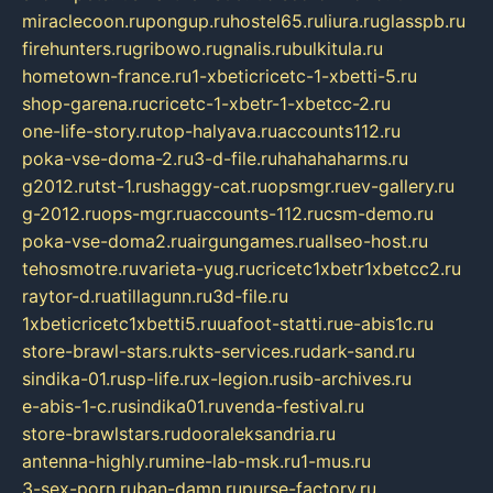
miraclecoon.ru
pongup.ru
hostel65.ru
liura.ru
glasspb.ru
firehunters.ru
gribowo.ru
gnalis.ru
bulkitula.ru
hometown-france.ru
1-xbeticricetc-1-xbetti-5.ru
shop-garena.ru
cricetc-1-xbetr-1-xbetcc-2.ru
one-life-story.ru
top-halyava.ru
accounts112.ru
poka-vse-doma-2.ru
3-d-file.ru
hahahaharms.ru
g2012.ru
tst-1.ru
shaggy-cat.ru
opsmgr.ru
ev-gallery.ru
g-2012.ru
ops-mgr.ru
accounts-112.ru
csm-demo.ru
poka-vse-doma2.ru
airgungames.ru
allseo-host.ru
tehosmotre.ru
varieta-yug.ru
cricetc1xbetr1xbetcc2.ru
raytor-d.ru
atillagunn.ru
3d-file.ru
1xbeticricetc1xbetti5.ru
uafoot-statti.ru
e-abis1c.ru
store-brawl-stars.ru
kts-services.ru
dark-sand.ru
sindika-01.ru
sp-life.ru
x-legion.ru
sib-archives.ru
e-abis-1-c.ru
sindika01.ru
venda-festival.ru
store-brawlstars.ru
dooraleksandria.ru
antenna-highly.ru
mine-lab-msk.ru
1-mus.ru
3-sex-porn.ru
ban-damn.ru
purse-factory.ru