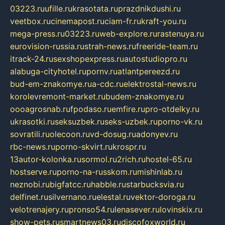
03223.ru
ufille.ru
krasotata.ru
prazdnikdushi.ru
veetbox.ru
cinemapost.ru
ciam-fr.ru
kraft-you.ru
mega-press.ru
03223.ru
web-explore.ru
rastenuya.ru
eurovision-russia.ru
strah-news.ru
freeride-team.ru
itrack-24.ru
sexshopexpress.ru
autostudiopro.ru
alabuga-cityhotel.ru
pornv.ru
atlantpereezd.ru
bud-em-znakomye.ru
a-cdc.ru
elektrostal-news.ru
korolevremont-market.ru
budem-znakomye.ru
oooagrosnab.ru
fpodaso.ru
emfire.ru
pro-otdelky.ru
ukrasotki.ru
seksuzbek.ru
seks-uzbek.ru
porno-vk.ru
sovratili.ru
olecoon.ru
vd-dosug.ru
adonyev.ru
rbc-news.ru
porno-skvirt.ru
krospr.ru
13autor-kolonka.ru
sormol.ru
2rich.ru
hostel-65.ru
hostserve.ru
porno-na-russkom.ru
mishinlab.ru
neznobi.ru
bigfatcc.ru
habble.ru
starbucksvia.ru
delfinet.ru
silvernano.ru
elestal.ru
vektor-doroga.ru
velotrenajery.ru
pronso54.ru
lenasever.ru
lovinskix.ru
show-pets.ru
smartnews03.ru
discofoxworld.ru