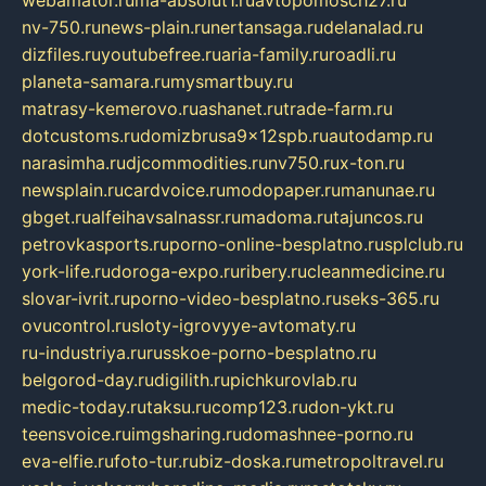
webamator.ru
ma-absolut1.ru
avtopomosch27.ru
nv-750.ru
news-plain.ru
nertansaga.ru
delanalad.ru
dizfiles.ru
youtubefree.ru
aria-family.ru
roadli.ru
planeta-samara.ru
mysmartbuy.ru
matrasy-kemerovo.ru
ashanet.ru
trade-farm.ru
dotcustoms.ru
domizbrusa9x12spb.ru
autodamp.ru
narasimha.ru
djcommodities.ru
nv750.ru
x-ton.ru
newsplain.ru
cardvoice.ru
modopaper.ru
manunae.ru
gbget.ru
alfeihavsalnassr.ru
madoma.ru
tajuncos.ru
petrovkasports.ru
porno-online-besplatno.ru
splclub.ru
york-life.ru
doroga-expo.ru
ribery.ru
cleanmedicine.ru
slovar-ivrit.ru
porno-video-besplatno.ru
seks-365.ru
ovucontrol.ru
sloty-igrovyye-avtomaty.ru
ru-industriya.ru
russkoe-porno-besplatno.ru
belgorod-day.ru
digilith.ru
pichkurovlab.ru
medic-today.ru
taksu.ru
comp123.ru
don-ykt.ru
teensvoice.ru
imgsharing.ru
domashnee-porno.ru
eva-elfie.ru
foto-tur.ru
biz-doska.ru
metropoltravel.ru