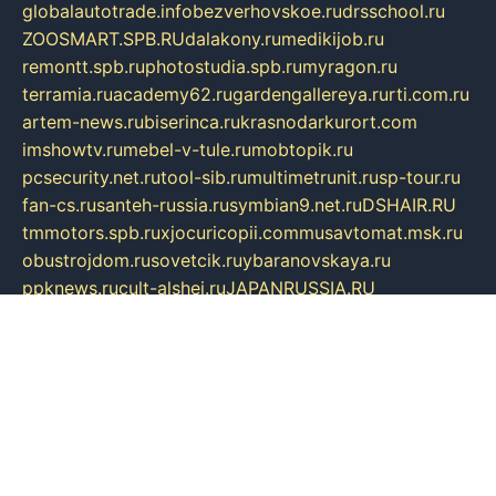
globalautotrade.info
bezverhovskoe.ru
drsschool.ru
ZOOSMART.SPB.RU
dalakony.ru
medikijob.ru
remontt.spb.ru
photostudia.spb.ru
myragon.ru
terramia.ru
academy62.ru
gardengallereya.ru
rti.com.ru
artem-news.ru
biserinca.ru
krasnodarkurort.com
imshowtv.ru
mebel-v-tule.ru
mobtopik.ru
pcsecurity.net.ru
tool-sib.ru
multimetrunit.ru
sp-tour.ru
fan-cs.ru
santeh-russia.ru
symbian9.net.ru
DSHAIR.RU
tmmotors.spb.ru
xjocuricopii.com
musavtomat.msk.ru
obustrojdom.ru
sovetcik.ru
ybaranovskaya.ru
ppknews.ru
cult-alshei.ru
JAPANRUSSIA.RU
proekciyamebel.ru
imper-finans.ru
rim.org.ru
glamourai.ru
brassminus.ru
zabor-pro.ru
ftn.pp.ru
dorogoe58.ru
laimengpacker.ru
kuzova-zapchasti.ru
sageerp.ru
taxodrom.ru
dsrazvitie.ru
hardcity.net.ru
ratinghomegames.ru
topservice25.ru
gubernyan.ru
gtglasslined.ru
ii4.ru
tssport.spb.ru
andorra24.com
blackwallstreet.ru
oboimos.ru
optim-doors.com.ru