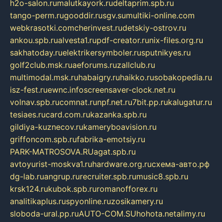
h2o-salon.ru
malutkayork.ru
deltaprim.spb.ru
tango-perm.ru
gooddir.ru
sgv.su
multiki-online.com
webkrasotki.com
cherinvest.ru
detskiy-ostrov.ru
ankou.spb.ru
alvesta1.ru
pdf-creator.ru
nix-files.org.ru
sakhatoday.ru
elektrikersymboler.ru
sputnikyes.ru
golf2club.msk.ru
aeforums.ru
zallclub.ru
multimodal.msk.ru
habaigry.ru
haikko.ru
sobakopedia.ru
isz-fest.ru
ewnc.info
screensaver-clock.net.ru
volnav.spb.ru
comnat.ru
npf.net.ru
7bit.pp.ru
kalugatur.ru
tesiaes.ru
card.com.ru
kazanka.spb.ru
gildiya-kuznecov.ru
kameryboavision.ru
griffoncom.spb.ru
fabrika-emotsiy.ru
PARK-MATROSOVA.RU
agat.spb.ru
avtoyurist-moskva1.ru
hardware.org.ru
схема-авто.рф
dg-lab.ru
angrup.ru
recruiter.spb.ru
music8.spb.ru
krsk124.ru
kubok.spb.ru
romanofforex.ru
analitikaplus.ru
spyonline.ru
zosikamery.ru
sloboda-ural.pp.ru
AUTO-COM.SU
hohota.net
alimy.ru