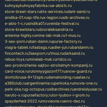
kuhnyaykuhnyayfabrika.ru
e-abis1c.ru
store-brawl-stars.ru
kts-services.ru
dark-sand.ru
sindika-01.ru
sp-life.ru
x-legion.ru
sib-archives.ru
e-abis-1-c.ru
sindika01.ru
venda-festival.ru
store-brawlstars.ru
dooraleksandria.ru
antenna-highly.ru
mine-lab-msk.ru
1-mus.ru
3-sex-porn.ru
ban-damn.ru
purse-factory.ru
viagra-tablet.ru
fasbags.ru
adler-jun.ru
bandamn.ru
fincontech.ru
3sexporn.ru
1mus.ru
darksand.ru
rebus-toys.ru
minelab-msk.ru
rtdco.ru
seo-prodvizhenie-sajtov-stroitelnyh-kompanij.ru
card-voice.ru
rulonnyygazon177.ru
snow-guard.ru
domizbrusa-9x12spb.ru
demaholding.ru
aalse.ru
a380club.ru
argentinamia.ru
perkoka.ru
movie-one.ru
perk-oka.ru
g-octopus.ru
sibarchives.ru
andreislyusar.ru
naruto-x.ru
pursefactory.ru
tor-lyubov-i-grom.ru
spayderhed-2022.ru
movieone.ru
evro-dez.ru