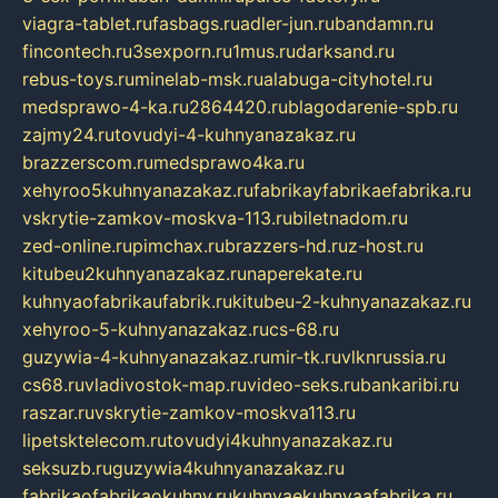
viagra-tablet.ru
fasbags.ru
adler-jun.ru
bandamn.ru
fincontech.ru
3sexporn.ru
1mus.ru
darksand.ru
rebus-toys.ru
minelab-msk.ru
alabuga-cityhotel.ru
medsprawo-4-ka.ru
2864420.ru
blagodarenie-spb.ru
zajmy24.ru
tovudyi-4-kuhnyanazakaz.ru
brazzerscom.ru
medsprawo4ka.ru
xehyroo5kuhnyanazakaz.ru
fabrikayfabrikaefabrika.ru
vskrytie-zamkov-moskva-113.ru
biletnadom.ru
zed-online.ru
pimchax.ru
brazzers-hd.ru
z-host.ru
kitubeu2kuhnyanazakaz.ru
naperekate.ru
kuhnyaofabrikaufabrik.ru
kitubeu-2-kuhnyanazakaz.ru
xehyroo-5-kuhnyanazakaz.ru
cs-68.ru
guzywia-4-kuhnyanazakaz.ru
mir-tk.ru
vlknrussia.ru
cs68.ru
vladivostok-map.ru
video-seks.ru
bankaribi.ru
raszar.ru
vskrytie-zamkov-moskva113.ru
lipetsktelecom.ru
tovudyi4kuhnyanazakaz.ru
seksuzb.ru
guzywia4kuhnyanazakaz.ru
fabrikaofabrikaokuhny.ru
kuhnyaekuhnyaafabrika.ru