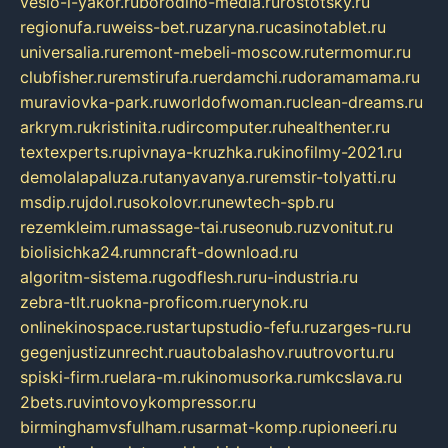
veslo-i-yakor.ru
borodino-media.ru
rostotsky.ru
regionufa.ru
weiss-bet.ru
zaryna.ru
casinotablet.ru
universalia.ru
remont-mebeli-moscow.ru
termomur.ru
clubfisher.ru
remstirufa.ru
erdamchi.ru
doramamama.ru
muraviovka-park.ru
worldofwoman.ru
clean-dreams.ru
arkrym.ru
kristinita.ru
dircomputer.ru
healthenter.ru
textexperts.ru
pivnaya-kruzhka.ru
kinofilmy-2021.ru
demolalapaluza.ru
tanyavanya.ru
remstir-tolyatti.ru
msdip.ru
jdol.ru
sokolovr.ru
newtech-spb.ru
rezemkleim.ru
massage-tai.ru
seonub.ru
zvonitut.ru
biolisichka24.ru
mncraft-download.ru
algoritm-sistema.ru
godflesh.ru
ru-industria.ru
zebra-tlt.ru
okna-proficom.ru
erynok.ru
onlinekinospace.ru
startupstudio-fefu.ru
zarges-ru.ru
gegenjustizunrecht.ru
autobalashov.ru
utrovortu.ru
spiski-firm.ru
elara-m.ru
kinomusorka.ru
mkcslava.ru
2bets.ru
vintovoykompressor.ru
birminghamvsfulham.ru
sarmat-komp.ru
pioneeri.ru