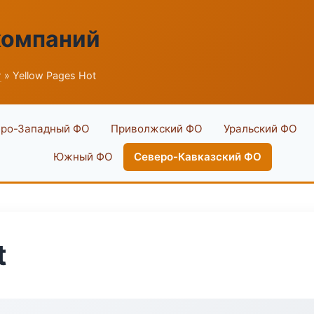
компаний
г
» Yellow Pages Hot
ро-Западный ФО
Приволжский ФО
Уральский ФО
Южный ФО
Северо-Кавказский ФО
t