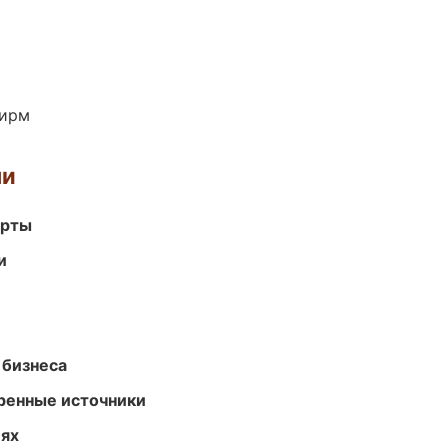
фирм
ми
арты
и
 бизнеса
еренные источники
иях