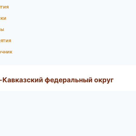
ятия
ски
бы
иятия
очник
о-Кавказский федеральный округ