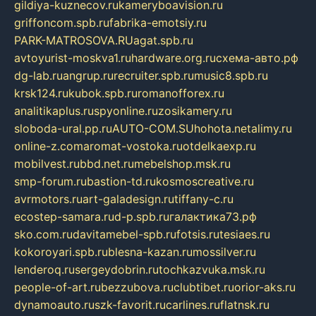
gildiya-kuznecov.ru
kameryboavision.ru
griffoncom.spb.ru
fabrika-emotsiy.ru
PARK-MATROSOVA.RU
agat.spb.ru
avtoyurist-moskva1.ru
hardware.org.ru
схема-авто.рф
dg-lab.ru
angrup.ru
recruiter.spb.ru
music8.spb.ru
krsk124.ru
kubok.spb.ru
romanofforex.ru
analitikaplus.ru
spyonline.ru
zosikamery.ru
sloboda-ural.pp.ru
AUTO-COM.SU
hohota.net
alimy.ru
online-z.com
aromat-vostoka.ru
otdelkaexp.ru
mobilvest.ru
bbd.net.ru
mebelshop.msk.ru
smp-forum.ru
bastion-td.ru
kosmoscreative.ru
avrmotors.ru
art-galadesign.ru
tiffany-c.ru
ecostep-samara.ru
d-p.spb.ru
галактика73.рф
sko.com.ru
davitamebel-spb.ru
fotsis.ru
tesiaes.ru
kokoroyari.spb.ru
blesna-kazan.ru
mossilver.ru
lenderoq.ru
sergeydobrin.ru
tochkazvuka.msk.ru
people-of-art.ru
bezzubova.ru
clubtibet.ru
orior-aks.ru
dynamoauto.ru
szk-favorit.ru
carlines.ru
flatnsk.ru