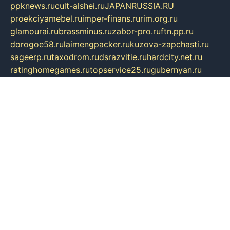
ppknews.ru
cult-alshei.ru
JAPANRUSSIA.RU
proekciyamebel.ru
imper-finans.ru
rim.org.ru
glamourai.ru
brassminus.ru
zabor-pro.ru
ftn.pp.ru
dorogoe58.ru
laimengpacker.ru
kuzova-zapchasti.ru
sageerp.ru
taxodrom.ru
dsrazvitie.ru
hardcity.net.ru
ratinghomegames.ru
topservice25.ru
gubernyan.ru
gtglasslined.ru
ii4.ru
tssport.spb.ru
andorra24.com
blackwallstreet.ru
oboimos.ru
optim-doors.com.ru
ikuch.ru
nycr.org.ru
npa21.ru
vremya-ch.spb.ru
desert000.ru
ivtorgi.ru
ifiori.ru
catalog-statei.ru
dcv.org.ru
spetsmaster174.ru
ipkameryhiseeu.ru
dum26.ru
ruspol.spb.ru
fr-opendp.ru
kam-solnyshko.ru
cheyenne-arapaho.ru
sevzapmetal.spb.ru
ted-lapidus.spb.ru
parasite-eliminator.ru
sigma-complete.ru
modernworld.ru
dama-moda.ru
eholot-group.ru
sk-nvkz.ru
DRONGOLD.RU
democratia2.ru
i-farmer.ru
mass-sport.org
jablonex.spb.ru
bookmess.ru
linkword.ru