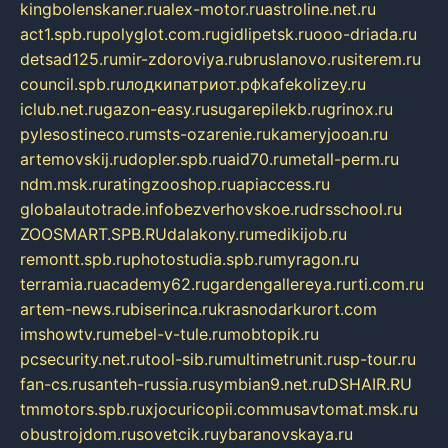
kingbolenskaner.ru
alex-motor.ru
astroline.net.ru
act1.spb.ru
polyglot.com.ru
gidlipetsk.ru
ooo-driada.ru
detsad125.ru
mir-zdoroviya.ru
bruslanovo.ru
siterem.ru
council.spb.ru
лодкипатриот.рф
kafekolizey.ru
iclub.net.ru
gazon-easy.ru
sugarepilekb.ru
grinox.ru
pylesostineco.ru
msts-ozarenie.ru
kameryjooan.ru
artemovskij.ru
dopler.spb.ru
aid70.ru
metall-perm.ru
ndm.msk.ru
ratingzooshop.ru
apiaccess.ru
globalautotrade.info
bezverhovskoe.ru
drsschool.ru
ZOOSMART.SPB.RU
dalakony.ru
medikijob.ru
remontt.spb.ru
photostudia.spb.ru
myragon.ru
terramia.ru
academy62.ru
gardengallereya.ru
rti.com.ru
artem-news.ru
biserinca.ru
krasnodarkurort.com
imshowtv.ru
mebel-v-tule.ru
mobtopik.ru
pcsecurity.net.ru
tool-sib.ru
multimetrunit.ru
sp-tour.ru
fan-cs.ru
santeh-russia.ru
symbian9.net.ru
DSHAIR.RU
tmmotors.spb.ru
xjocuricopii.com
musavtomat.msk.ru
obustrojdom.ru
sovetcik.ru
ybaranovskaya.ru