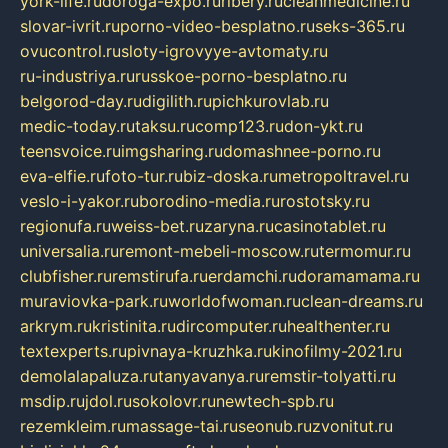
york-life.ru
doroga-expo.ru
ribery.ru
cleanmedicine.ru
slovar-ivrit.ru
porno-video-besplatno.ru
seks-365.ru
ovucontrol.ru
sloty-igrovyye-avtomaty.ru
ru-industriya.ru
russkoe-porno-besplatno.ru
belgorod-day.ru
digilith.ru
pichkurovlab.ru
medic-today.ru
taksu.ru
comp123.ru
don-ykt.ru
teensvoice.ru
imgsharing.ru
domashnee-porno.ru
eva-elfie.ru
foto-tur.ru
biz-doska.ru
metropoltravel.ru
veslo-i-yakor.ru
borodino-media.ru
rostotsky.ru
regionufa.ru
weiss-bet.ru
zaryna.ru
casinotablet.ru
universalia.ru
remont-mebeli-moscow.ru
termomur.ru
clubfisher.ru
remstirufa.ru
erdamchi.ru
doramamama.ru
muraviovka-park.ru
worldofwoman.ru
clean-dreams.ru
arkrym.ru
kristinita.ru
dircomputer.ru
healthenter.ru
textexperts.ru
pivnaya-kruzhka.ru
kinofilmy-2021.ru
demolalapaluza.ru
tanyavanya.ru
remstir-tolyatti.ru
msdip.ru
jdol.ru
sokolovr.ru
newtech-spb.ru
rezemkleim.ru
massage-tai.ru
seonub.ru
zvonitut.ru