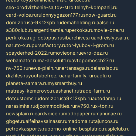
seo-prodvizhenie-sajtov-stroitelnyh-kompanij.ru
card-voice.ru
rulonnyygazon177.ru
snow-guard.ru
domizbrusa-9x12spb.ru
demaholding.ru
aalse.ru
a380club.ru
argentinamia.ru
perkoka.ru
movie-one.ru
perk-oka.ru
g-octopus.ru
sibarchives.ru
andreislyusar.ru
naruto-x.ru
pursefactory.ru
tor-lyubov-i-grom.ru
spayderhed-2022.ru
movieone.ru
evro-dez.ru
webamator.ru
ma-absolut1.ru
avtopomosch27.ru
nv-750.ru
news-plain.ru
nertansaga.ru
delanalad.ru
dizfiles.ru
youtubefree.ru
aria-family.ru
roadli.ru
planeta-samara.ru
mysmartbuy.ru
matrasy-kemerovo.ru
ashanet.ru
trade-farm.ru
dotcustoms.ru
domizbrusa9x12spb.ru
autodamp.ru
narasimha.ru
djcommodities.ru
nv750.ru
x-ton.ru
newsplain.ru
cardvoice.ru
modopaper.ru
manunae.ru
gbget.ru
alfeihavsalnassr.ru
madoma.ru
tajuncos.ru
petrovkasports.ru
porno-online-besplatno.ru
splclub.ru