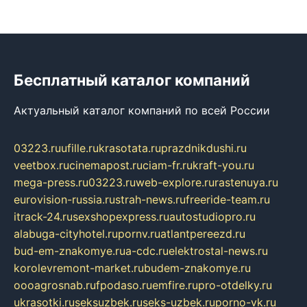
Бесплатный каталог компаний
Актуальный каталог компаний по всей России
03223.ru
ufille.ru
krasotata.ru
prazdnikdushi.ru
veetbox.ru
cinemapost.ru
ciam-fr.ru
kraft-you.ru
mega-press.ru
03223.ru
web-explore.ru
rastenuya.ru
eurovision-russia.ru
strah-news.ru
freeride-team.ru
itrack-24.ru
sexshopexpress.ru
autostudiopro.ru
alabuga-cityhotel.ru
pornv.ru
atlantpereezd.ru
bud-em-znakomye.ru
a-cdc.ru
elektrostal-news.ru
korolevremont-market.ru
budem-znakomye.ru
oooagrosnab.ru
fpodaso.ru
emfire.ru
pro-otdelky.ru
ukrasotki.ru
seksuzbek.ru
seks-uzbek.ru
porno-vk.ru