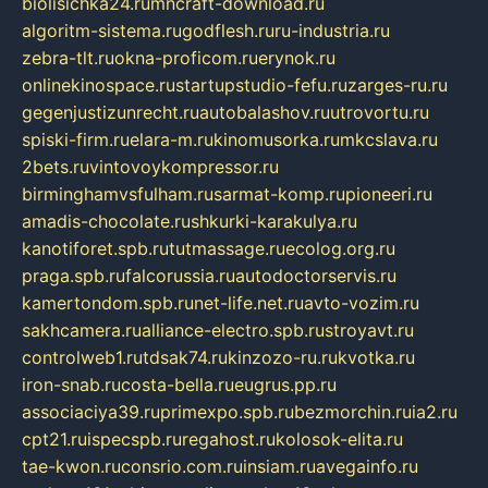
biolisichka24.ru
mncraft-download.ru
algoritm-sistema.ru
godflesh.ru
ru-industria.ru
zebra-tlt.ru
okna-proficom.ru
erynok.ru
onlinekinospace.ru
startupstudio-fefu.ru
zarges-ru.ru
gegenjustizunrecht.ru
autobalashov.ru
utrovortu.ru
spiski-firm.ru
elara-m.ru
kinomusorka.ru
mkcslava.ru
2bets.ru
vintovoykompressor.ru
birminghamvsfulham.ru
sarmat-komp.ru
pioneeri.ru
amadis-chocolate.ru
shkurki-karakulya.ru
kanotiforet.spb.ru
tutmassage.ru
ecolog.org.ru
praga.spb.ru
falcorussia.ru
autodoctorservis.ru
kamertondom.spb.ru
net-life.net.ru
avto-vozim.ru
sakhcamera.ru
alliance-electro.spb.ru
stroyavt.ru
controlweb1.ru
tdsak74.ru
kinzozo-ru.ru
kvotka.ru
iron-snab.ru
costa-bella.ru
eugrus.pp.ru
associaciya39.ru
primexpo.spb.ru
bezmorchin.ru
ia2.ru
cpt21.ru
ispecspb.ru
regahost.ru
kolosok-elita.ru
tae-kwon.ru
consrio.com.ru
insiam.ru
avegainfo.ru