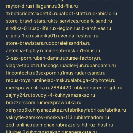
raytor-d.ru
atillagunn.ru
3d-file.ru
1xbeticricetc1xbetti5.ru
uafoot-statti.ru
e-abis1c.ru
store-brawl-stars.ru
kts-services.ru
dark-sand.ru
sindika-01.ru
sp-life.ru
x-legion.ru
sib-archives.ru
e-abis-1-c.ru
sindika01.ru
venda-festival.ru
store-brawlstars.ru
dooraleksandria.ru
antenna-highly.ru
mine-lab-msk.ru
1-mus.ru
3-sex-porn.ru
ban-damn.ru
purse-factory.ru
viagra-tablet.ru
fasbags.ru
adler-jun.ru
bandamn.ru
fincontech.ru
3sexporn.ru
1mus.ru
darksand.ru
rebus-toys.ru
minelab-msk.ru
alabuga-cityhotel.ru
medsprawo-4-ka.ru
2864420.ru
blagodarenie-spb.ru
zajmy24.ru
tovudyi-4-kuhnyanazakaz.ru
brazzerscom.ru
medsprawo4ka.ru
xehyroo5kuhnyanazakaz.ru
fabrikayfabrikaefabrika.ru
vskrytie-zamkov-moskva-113.ru
biletnadom.ru
zed-online.ru
pimchax.ru
brazzers-hd.ru
z-host.ru
kitubeu2kuhnyanazakaz.ru
naperekate.ru