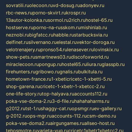
sovratili.ru
olecoon.ru
vd-dosug.ru
adonyev.ru
rbc-news.ru
porno-skvirt.ru
krospr.ru
13autor-kolonka.ru
sormol.ru
2rich.ru
hostel-65.ru
hostserve.ru
porno-na-russkom.ru
mishinlab.ru
neznobi.ru
bigfatcc.ru
habble.ru
starbucksvia.ru
delfinet.ru
silvernano.ru
elestal.ru
vektor-doroga.ru
velotrenajery.ru
pronso54.ru
lenasever.ru
lovinskix.ru
show-pets.ru
smartnews03.ru
discofoxworld.ru
miraclecoon.ru
pongup.ru
hostel65.ru
liura.ru
glasspb.ru
firehunters.ru
gribowo.ru
gnalis.ru
bulkitula.ru
hometown-france.ru
1-xbeticricetc-1-xbetti-5.ru
shop-garena.ru
cricetc-1-xbetr-1-xbetcc-2.ru
one-life-story.ru
top-halyava.ru
accounts112.ru
poka-vse-doma-2.ru
3-d-file.ru
hahahaharms.ru
g2012.ru
tst-1.ru
shaggy-cat.ru
opsmgr.ru
ev-gallery.ru
g-2012.ru
ops-mgr.ru
accounts-112.ru
csm-demo.ru
poka-vse-doma2.ru
airgungames.ru
allseo-host.ru
tehosmotre.ru
varieta-yug.ru
cricetc1xbetr1xbetcc2.ru