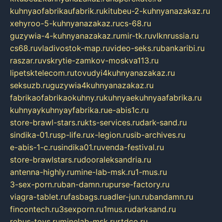
kuhnyaofabrikaufabrik.ru
kitubeu-2-kuhnyanazakaz.ru
xehyroo-5-kuhnyanazakaz.ru
cs-68.ru
guzywia-4-kuhnyanazakaz.ru
mir-tk.ru
vlknrussia.ru
cs68.ru
vladivostok-map.ru
video-seks.ru
bankaribi.ru
raszar.ru
vskrytie-zamkov-moskva113.ru
lipetsktelecom.ru
tovudyi4kuhnyanazakaz.ru
seksuzb.ru
guzywia4kuhnyanazakaz.ru
fabrikaofabrikaokuhny.ru
kuhnyaekuhnyaafabrika.ru
kuhnyaykuhnyayfabrika.ru
e-abis1c.ru
store-brawl-stars.ru
kts-services.ru
dark-sand.ru
sindika-01.ru
sp-life.ru
x-legion.ru
sib-archives.ru
e-abis-1-c.ru
sindika01.ru
venda-festival.ru
store-brawlstars.ru
dooraleksandria.ru
antenna-highly.ru
mine-lab-msk.ru
1-mus.ru
3-sex-porn.ru
ban-damn.ru
purse-factory.ru
viagra-tablet.ru
fasbags.ru
adler-jun.ru
bandamn.ru
fincontech.ru
3sexporn.ru
1mus.ru
darksand.ru
rebus-toys.ru
minelab-msk.ru
rtdco.ru