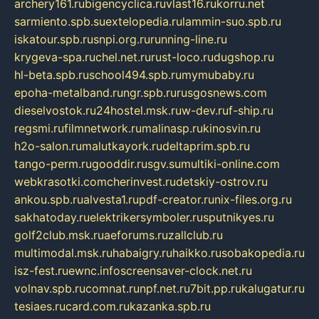
archery161.ru
bigencyclica.ru
vlast16.ru
korru.net
sarmiento.spb.su
extelopedia.ru
lammin-suo.spb.ru
iskatour.spb.ru
snpi.org.ru
running-line.ru
krygeva-spa.ru
chel.net.ru
rust-loco.ru
dugshop.ru
hl-beta.spb.ru
school494.spb.ru
mymubaby.ru
epoha-metalband.ru
ngr.spb.ru
rusgosnews.com
dieselvostok.ru
24hostel.msk.ru
w-dev.ru
f-ship.ru
regsmi.ru
filmnetwork.ru
malinasp.ru
kinosvin.ru
h2o-salon.ru
malutkayork.ru
deltaprim.spb.ru
tango-perm.ru
gooddir.ru
sgv.su
multiki-online.com
webkrasotki.com
cherinvest.ru
detskiy-ostrov.ru
ankou.spb.ru
alvesta1.ru
pdf-creator.ru
nix-files.org.ru
sakhatoday.ru
elektrikersymboler.ru
sputnikyes.ru
golf2club.msk.ru
aeforums.ru
zallclub.ru
multimodal.msk.ru
habaigry.ru
haikko.ru
sobakopedia.ru
isz-fest.ru
ewnc.info
screensaver-clock.net.ru
volnav.spb.ru
comnat.ru
npf.net.ru
7bit.pp.ru
kalugatur.ru
tesiaes.ru
card.com.ru
kazanka.spb.ru