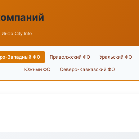
компаний
 Инфо City Info
ро-Западный ФО
Приволжский ФО
Уральский ФО
Южный ФО
Северо-Кавказский ФО