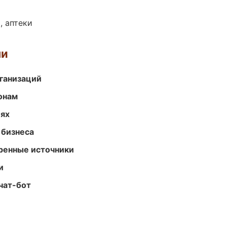
, аптеки
ми
ганизаций
онам
иях
 бизнеса
еренные источники
и
чат-бот