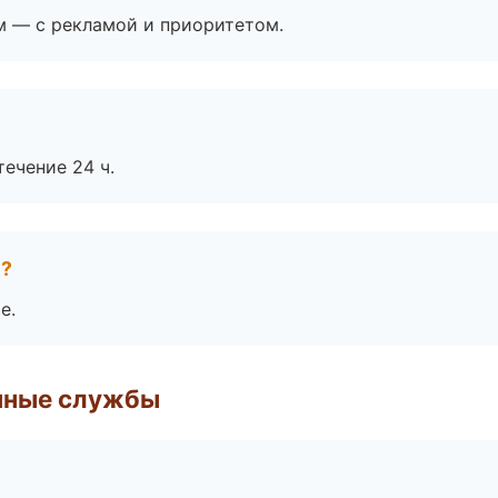
м — с рекламой и приоритетом.
течение 24 ч.
е?
е.
чные службы