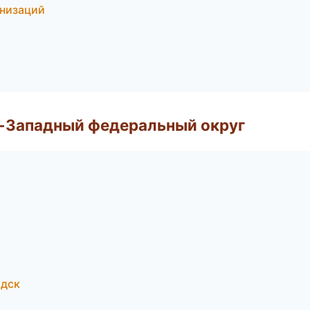
анизаций
о-Западный федеральный округ
одск