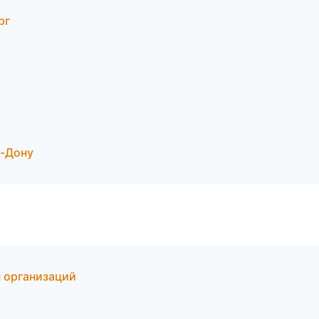
рг
а-Дону
ы организаций