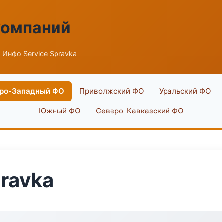
компаний
 Инфо Service Spravka
ро-Западный ФО
Приволжский ФО
Уральский ФО
Южный ФО
Северо-Кавказский ФО
ravka