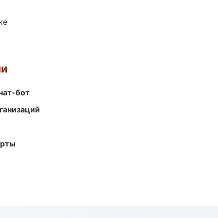
ке
ми
чат-бот
ганизаций
арты