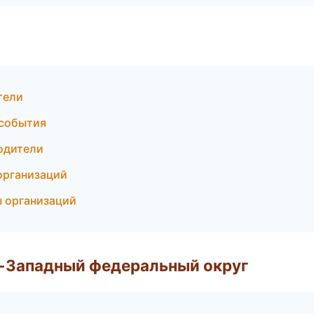
тели
 события
водители
организаций
ы организаций
о-Западный федеральный округ