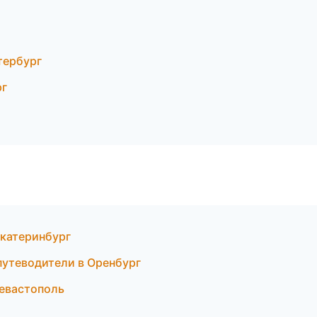
тербург
рг
Екатеринбург
 путеводители в Оренбург
евастополь