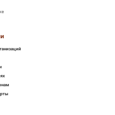
ке
ми
ганизаций
и
иях
онам
арты