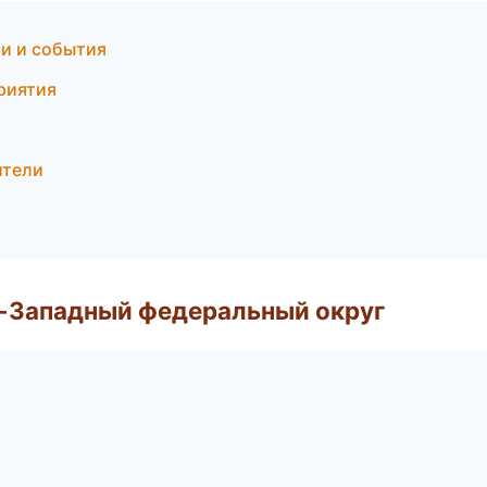
ти и события
риятия
ители
о-Западный федеральный округ