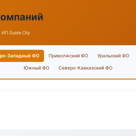
компаний
 ИП Guide City
ро-Западный ФО
Приволжский ФО
Уральский ФО
Южный ФО
Северо-Кавказский ФО