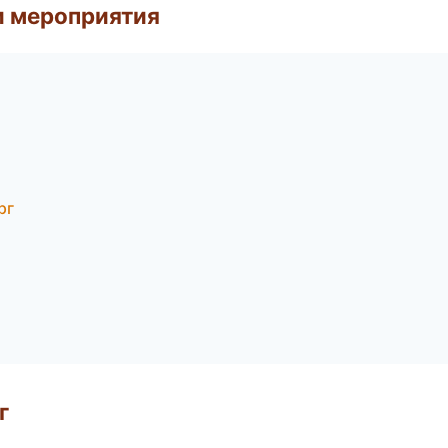
и мероприятия
рг
г