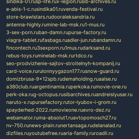
sindika-01.ru
sp-life.ru
x-legion.ru
sib-archives.ru
e-abis-1-c.ru
sindika01.ru
venda-festival.ru
store-brawlstars.ru
dooraleksandria.ru
antenna-highly.ru
mine-lab-msk.ru
1-mus.ru
3-sex-porn.ru
ban-damn.ru
purse-factory.ru
viagra-tablet.ru
fasbags.ru
adler-jun.ru
bandamn.ru
fincontech.ru
3sexporn.ru
1mus.ru
darksand.ru
rebus-toys.ru
minelab-msk.ru
rtdco.ru
seo-prodvizhenie-sajtov-stroitelnyh-kompanij.ru
card-voice.ru
rulonnyygazon177.ru
snow-guard.ru
domizbrusa-9x12spb.ru
demaholding.ru
aalse.ru
a380club.ru
argentinamia.ru
perkoka.ru
movie-one.ru
perk-oka.ru
g-octopus.ru
sibarchives.ru
andreislyusar.ru
naruto-x.ru
pursefactory.ru
tor-lyubov-i-grom.ru
spayderhed-2022.ru
movieone.ru
evro-dez.ru
webamator.ru
ma-absolut1.ru
avtopomosch27.ru
nv-750.ru
news-plain.ru
nertansaga.ru
delanalad.ru
dizfiles.ru
youtubefree.ru
aria-family.ru
roadli.ru