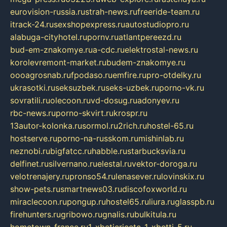
eurovision-russia.ru
strah-news.ru
freeride-team.ru
itrack-24.ru
sexshopexpress.ru
autostudiopro.ru
alabuga-cityhotel.ru
pornv.ru
atlantpereezd.ru
bud-em-znakomye.ru
a-cdc.ru
elektrostal-news.ru
korolevremont-market.ru
budem-znakomye.ru
oooagrosnab.ru
fpodaso.ru
emfire.ru
pro-otdelky.ru
ukrasotki.ru
seksuzbek.ru
seks-uzbek.ru
porno-vk.ru
sovratili.ru
olecoon.ru
vd-dosug.ru
adonyev.ru
rbc-news.ru
porno-skvirt.ru
krospr.ru
13autor-kolonka.ru
sormol.ru
2rich.ru
hostel-65.ru
hostserve.ru
porno-na-russkom.ru
mishinlab.ru
neznobi.ru
bigfatcc.ru
habble.ru
starbucksvia.ru
delfinet.ru
silvernano.ru
elestal.ru
vektor-doroga.ru
velotrenajery.ru
pronso54.ru
lenasever.ru
lovinskix.ru
show-pets.ru
smartnews03.ru
discofoxworld.ru
miraclecoon.ru
pongup.ru
hostel65.ru
liura.ru
glasspb.ru
firehunters.ru
gribowo.ru
gnalis.ru
bulkitula.ru