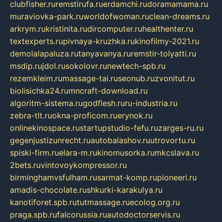
clubfisher.ru
remstirufa.ru
erdamchi.ru
doramamama.ru
muraviovka-park.ru
worldofwoman.ru
clean-dreams.ru
arkrym.ru
kristinita.ru
dircomputer.ru
healthenter.ru
textexperts.ru
pivnaya-kruzhka.ru
kinofilmy-2021.ru
demolalapaluza.ru
tanyavanya.ru
remstir-tolyatti.ru
msdip.ru
jdol.ru
sokolovr.ru
newtech-spb.ru
rezemkleim.ru
massage-tai.ru
seonub.ru
zvonitut.ru
biolisichka24.ru
mncraft-download.ru
algoritm-sistema.ru
godflesh.ru
ru-industria.ru
zebra-tlt.ru
okna-proficom.ru
erynok.ru
onlinekinospace.ru
startupstudio-fefu.ru
zarges-ru.ru
gegenjustizunrecht.ru
autobalashov.ru
utrovortu.ru
spiski-firm.ru
elara-m.ru
kinomusorka.ru
mkcslava.ru
2bets.ru
vintovoykompressor.ru
birminghamvsfulham.ru
sarmat-komp.ru
pioneeri.ru
amadis-chocolate.ru
shkurki-karakulya.ru
kanotiforet.spb.ru
tutmassage.ru
ecolog.org.ru
praga.spb.ru
falcorussia.ru
autodoctorservis.ru