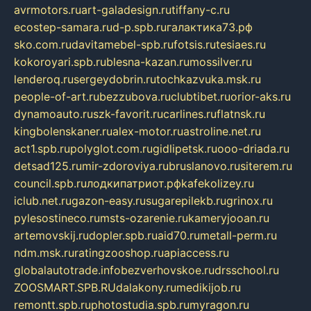
avrmotors.ru
art-galadesign.ru
tiffany-c.ru
ecostep-samara.ru
d-p.spb.ru
галактика73.рф
sko.com.ru
davitamebel-spb.ru
fotsis.ru
tesiaes.ru
kokoroyari.spb.ru
blesna-kazan.ru
mossilver.ru
lenderoq.ru
sergeydobrin.ru
tochkazvuka.msk.ru
people-of-art.ru
bezzubova.ru
clubtibet.ru
orior-aks.ru
dynamoauto.ru
szk-favorit.ru
carlines.ru
flatnsk.ru
kingbolenskaner.ru
alex-motor.ru
astroline.net.ru
act1.spb.ru
polyglot.com.ru
gidlipetsk.ru
ooo-driada.ru
detsad125.ru
mir-zdoroviya.ru
bruslanovo.ru
siterem.ru
council.spb.ru
лодкипатриот.рф
kafekolizey.ru
iclub.net.ru
gazon-easy.ru
sugarepilekb.ru
grinox.ru
pylesostineco.ru
msts-ozarenie.ru
kameryjooan.ru
artemovskij.ru
dopler.spb.ru
aid70.ru
metall-perm.ru
ndm.msk.ru
ratingzooshop.ru
apiaccess.ru
globalautotrade.info
bezverhovskoe.ru
drsschool.ru
ZOOSMART.SPB.RU
dalakony.ru
medikijob.ru
remontt.spb.ru
photostudia.spb.ru
myragon.ru