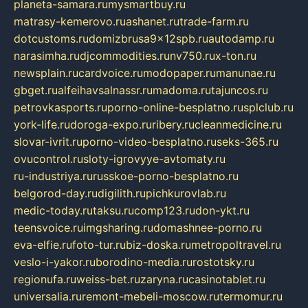
planeta-samara.ru
mysmartbuy.ru
matrasy-kemerovo.ru
ashanet.ru
trade-farm.ru
dotcustoms.ru
domizbrusa9x12spb.ru
autodamp.ru
narasimha.ru
djcommodities.ru
nv750.ru
x-ton.ru
newsplain.ru
cardvoice.ru
modopaper.ru
manunae.ru
gbget.ru
alfeihavsalnassr.ru
madoma.ru
tajuncos.ru
petrovkasports.ru
porno-online-besplatno.ru
splclub.ru
york-life.ru
doroga-expo.ru
ribery.ru
cleanmedicine.ru
slovar-ivrit.ru
porno-video-besplatno.ru
seks-365.ru
ovucontrol.ru
sloty-igrovyye-avtomaty.ru
ru-industriya.ru
russkoe-porno-besplatno.ru
belgorod-day.ru
digilith.ru
pichkurovlab.ru
medic-today.ru
taksu.ru
comp123.ru
don-ykt.ru
teensvoice.ru
imgsharing.ru
domashnee-porno.ru
eva-elfie.ru
foto-tur.ru
biz-doska.ru
metropoltravel.ru
veslo-i-yakor.ru
borodino-media.ru
rostotsky.ru
regionufa.ru
weiss-bet.ru
zaryna.ru
casinotablet.ru
universalia.ru
remont-mebeli-moscow.ru
termomur.ru