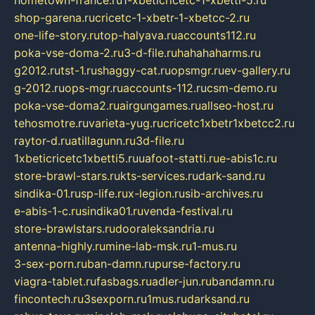
hometown-france.ru
1-xbeticricetc-1-xbetti-5.ru
shop-garena.ru
cricetc-1-xbetr-1-xbetcc-2.ru
one-life-story.ru
top-halyava.ru
accounts112.ru
poka-vse-doma-2.ru
3-d-file.ru
hahahaharms.ru
g2012.ru
tst-1.ru
shaggy-cat.ru
opsmgr.ru
ev-gallery.ru
g-2012.ru
ops-mgr.ru
accounts-112.ru
csm-demo.ru
poka-vse-doma2.ru
airgungames.ru
allseo-host.ru
tehosmotre.ru
varieta-yug.ru
cricetc1xbetr1xbetcc2.ru
raytor-d.ru
atillagunn.ru
3d-file.ru
1xbeticricetc1xbetti5.ru
uafoot-statti.ru
e-abis1c.ru
store-brawl-stars.ru
kts-services.ru
dark-sand.ru
sindika-01.ru
sp-life.ru
x-legion.ru
sib-archives.ru
e-abis-1-c.ru
sindika01.ru
venda-festival.ru
store-brawlstars.ru
dooraleksandria.ru
antenna-highly.ru
mine-lab-msk.ru
1-mus.ru
3-sex-porn.ru
ban-damn.ru
purse-factory.ru
viagra-tablet.ru
fasbags.ru
adler-jun.ru
bandamn.ru
fincontech.ru
3sexporn.ru
1mus.ru
darksand.ru