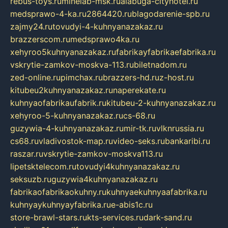
rebus-toys.ru
minelab-msk.ru
alabuga-cityhotel.ru
medsprawo-4-ka.ru
2864420.ru
blagodarenie-spb.ru
zajmy24.ru
tovudyi-4-kuhnyanazakaz.ru
brazzerscom.ru
medsprawo4ka.ru
xehyroo5kuhnyanazakaz.ru
fabrikayfabrikaefabrika.ru
vskrytie-zamkov-moskva-113.ru
biletnadom.ru
zed-online.ru
pimchax.ru
brazzers-hd.ru
z-host.ru
kitubeu2kuhnyanazakaz.ru
naperekate.ru
kuhnyaofabrikaufabrik.ru
kitubeu-2-kuhnyanazakaz.ru
xehyroo-5-kuhnyanazakaz.ru
cs-68.ru
guzywia-4-kuhnyanazakaz.ru
mir-tk.ru
vlknrussia.ru
cs68.ru
vladivostok-map.ru
video-seks.ru
bankaribi.ru
raszar.ru
vskrytie-zamkov-moskva113.ru
lipetsktelecom.ru
tovudyi4kuhnyanazakaz.ru
seksuzb.ru
guzywia4kuhnyanazakaz.ru
fabrikaofabrikaokuhny.ru
kuhnyaekuhnyaafabrika.ru
kuhnyaykuhnyayfabrika.ru
e-abis1c.ru
store-brawl-stars.ru
kts-services.ru
dark-sand.ru