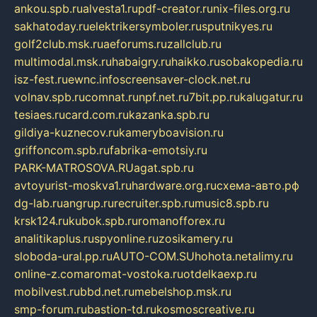
ankou.spb.ru
alvesta1.ru
pdf-creator.ru
nix-files.org.ru
sakhatoday.ru
elektrikersymboler.ru
sputnikyes.ru
golf2club.msk.ru
aeforums.ru
zallclub.ru
multimodal.msk.ru
habaigry.ru
haikko.ru
sobakopedia.ru
isz-fest.ru
ewnc.info
screensaver-clock.net.ru
volnav.spb.ru
comnat.ru
npf.net.ru
7bit.pp.ru
kalugatur.ru
tesiaes.ru
card.com.ru
kazanka.spb.ru
gildiya-kuznecov.ru
kameryboavision.ru
griffoncom.spb.ru
fabrika-emotsiy.ru
PARK-MATROSOVA.RU
agat.spb.ru
avtoyurist-moskva1.ru
hardware.org.ru
схема-авто.рф
dg-lab.ru
angrup.ru
recruiter.spb.ru
music8.spb.ru
krsk124.ru
kubok.spb.ru
romanofforex.ru
analitikaplus.ru
spyonline.ru
zosikamery.ru
sloboda-ural.pp.ru
AUTO-COM.SU
hohota.net
alimy.ru
online-z.com
aromat-vostoka.ru
otdelkaexp.ru
mobilvest.ru
bbd.net.ru
mebelshop.msk.ru
smp-forum.ru
bastion-td.ru
kosmoscreative.ru