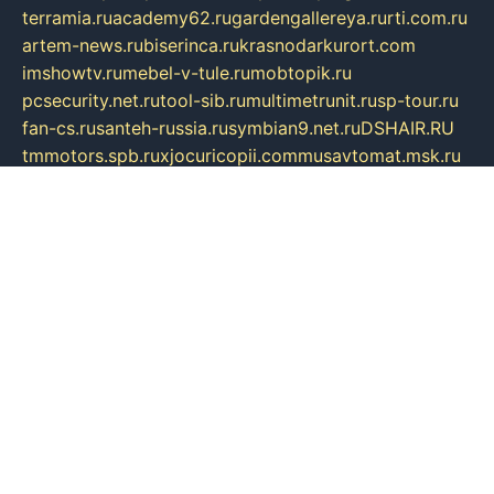
terramia.ru
academy62.ru
gardengallereya.ru
rti.com.ru
artem-news.ru
biserinca.ru
krasnodarkurort.com
imshowtv.ru
mebel-v-tule.ru
mobtopik.ru
pcsecurity.net.ru
tool-sib.ru
multimetrunit.ru
sp-tour.ru
fan-cs.ru
santeh-russia.ru
symbian9.net.ru
DSHAIR.RU
tmmotors.spb.ru
xjocuricopii.com
musavtomat.msk.ru
obustrojdom.ru
sovetcik.ru
ybaranovskaya.ru
ppknews.ru
cult-alshei.ru
JAPANRUSSIA.RU
proekciyamebel.ru
imper-finans.ru
rim.org.ru
glamourai.ru
brassminus.ru
zabor-pro.ru
ftn.pp.ru
dorogoe58.ru
laimengpacker.ru
kuzova-zapchasti.ru
sageerp.ru
taxodrom.ru
dsrazvitie.ru
hardcity.net.ru
ratinghomegames.ru
topservice25.ru
gubernyan.ru
gtglasslined.ru
ii4.ru
tssport.spb.ru
andorra24.com
blackwallstreet.ru
oboimos.ru
optim-doors.com.ru
ikuch.ru
nycr.org.ru
npa21.ru
vremya-ch.spb.ru
desert000.ru
ivtorgi.ru
ifiori.ru
catalog-statei.ru
dcv.org.ru
spetsmaster174.ru
ipkameryhiseeu.ru