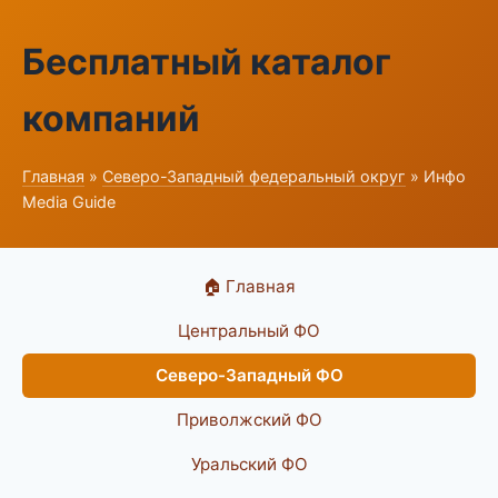
Бесплатный каталог
компаний
Главная
»
Северо-Западный федеральный округ
» Инфо
Media Guide
🏠 Главная
Центральный ФО
Северо-Западный ФО
Приволжский ФО
Уральский ФО