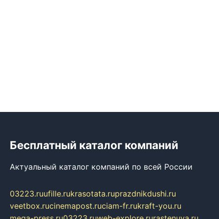
Бесплатный каталог компаний
Актуальный каталог компаний по всей России
03223.ru
ufille.ru
krasotata.ru
prazdnikdushi.ru
veetbox.ru
cinemapost.ru
ciam-fr.ru
kraft-you.ru
mega-press.ru
03223.ru
web-explore.ru
rastenuya.ru