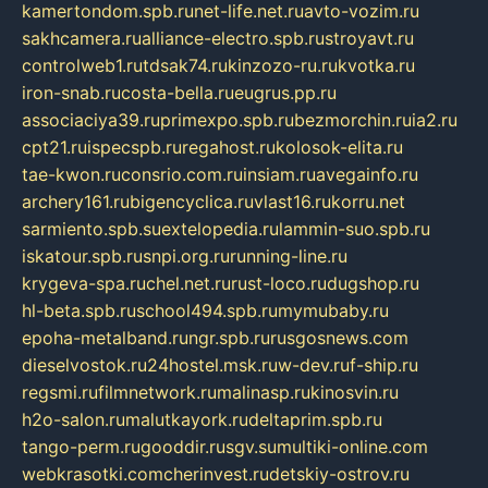
kamertondom.spb.ru
net-life.net.ru
avto-vozim.ru
sakhcamera.ru
alliance-electro.spb.ru
stroyavt.ru
controlweb1.ru
tdsak74.ru
kinzozo-ru.ru
kvotka.ru
iron-snab.ru
costa-bella.ru
eugrus.pp.ru
associaciya39.ru
primexpo.spb.ru
bezmorchin.ru
ia2.ru
cpt21.ru
ispecspb.ru
regahost.ru
kolosok-elita.ru
tae-kwon.ru
consrio.com.ru
insiam.ru
avegainfo.ru
archery161.ru
bigencyclica.ru
vlast16.ru
korru.net
sarmiento.spb.su
extelopedia.ru
lammin-suo.spb.ru
iskatour.spb.ru
snpi.org.ru
running-line.ru
krygeva-spa.ru
chel.net.ru
rust-loco.ru
dugshop.ru
hl-beta.spb.ru
school494.spb.ru
mymubaby.ru
epoha-metalband.ru
ngr.spb.ru
rusgosnews.com
dieselvostok.ru
24hostel.msk.ru
w-dev.ru
f-ship.ru
regsmi.ru
filmnetwork.ru
malinasp.ru
kinosvin.ru
h2o-salon.ru
malutkayork.ru
deltaprim.spb.ru
tango-perm.ru
gooddir.ru
sgv.su
multiki-online.com
webkrasotki.com
cherinvest.ru
detskiy-ostrov.ru