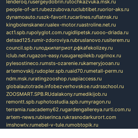
lenderoq.ru
sergeydobrin.ru
tochkazvuka.msk.ru
people-of-art.ru
bezzubova.ru
clubtibet.ru
orior-aks.ru
dynamoauto.ru
szk-favorit.ru
carlines.ru
flatnsk.ru
kingbolenskaner.ru
alex-motor.ru
astroline.net.ru
act1.spb.ru
polyglot.com.ru
gidlipetsk.ru
ooo-driada.ru
detsad125.ru
mir-zdoroviya.ru
bruslanovo.ru
siterem.ru
council.spb.ru
лодкипатриот.рф
kafekolizey.ru
iclub.net.ru
gazon-easy.ru
sugarepilekb.ru
grinox.ru
pylesostineco.ru
msts-ozarenie.ru
kameryjooan.ru
artemovskij.ru
dopler.spb.ru
aid70.ru
metall-perm.ru
ndm.msk.ru
ratingzooshop.ru
apiaccess.ru
globalautotrade.info
bezverhovskoe.ru
drsschool.ru
ZOOSMART.SPB.RU
dalakony.ru
medikijob.ru
remontt.spb.ru
photostudia.spb.ru
myragon.ru
terramia.ru
academy62.ru
gardengallereya.ru
rti.com.ru
artem-news.ru
biserinca.ru
krasnodarkurort.com
imshowtv.ru
mebel-v-tule.ru
mobtopik.ru
pcsecurity.net.ru
tool-sib.ru
multimetrunit.ru
sp-tour.ru