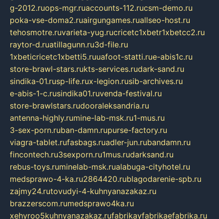
g-2012.ru
ops-mgr.ru
accounts-112.ru
csm-demo.ru
poka-vse-doma2.ru
airgungames.ru
allseo-host.ru
tehosmotre.ru
varieta-yug.ru
cricetc1xbetr1xbetcc2.ru
raytor-d.ru
atillagunn.ru
3d-file.ru
1xbeticricetc1xbetti5.ru
uafoot-statti.ru
e-abis1c.ru
store-brawl-stars.ru
kts-services.ru
dark-sand.ru
sindika-01.ru
sp-life.ru
x-legion.ru
sib-archives.ru
e-abis-1-c.ru
sindika01.ru
venda-festival.ru
store-brawlstars.ru
dooraleksandria.ru
antenna-highly.ru
mine-lab-msk.ru
1-mus.ru
3-sex-porn.ru
ban-damn.ru
purse-factory.ru
viagra-tablet.ru
fasbags.ru
adler-jun.ru
bandamn.ru
fincontech.ru
3sexporn.ru
1mus.ru
darksand.ru
rebus-toys.ru
minelab-msk.ru
alabuga-cityhotel.ru
medsprawo-4-ka.ru
2864420.ru
blagodarenie-spb.ru
zajmy24.ru
tovudyi-4-kuhnyanazakaz.ru
brazzerscom.ru
medsprawo4ka.ru
xehyroo5kuhnyanazakaz.ru
fabrikayfabrikaefabrika.ru