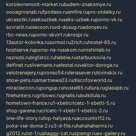
korolevremont-market.ru
budem-znakomye.ru
oooagrosnab.ru
fpodaso.ru
emfire.ru
pro-otdelky.ru
ukrasotki.ru
seksuzbek.ru
seks-uzbek.ru
porno-vk.ru
sovratili.ru
olecoon.ru
vd-dosug.ru
adonyev.ru
rbc-news.ru
porno-skvirt.ru
krospr.ru
13autor-kolonka.ru
sormol.ru
2rich.ru
hostel-65.ru
hostserve.ru
porno-na-russkom.ru
mishinlab.ru
neznobi.ru
bigfatcc.ru
habble.ru
starbucksvia.ru
delfinet.ru
silvernano.ru
elestal.ru
vektor-doroga.ru
velotrenajery.ru
pronso54.ru
lenasever.ru
lovinskix.ru
show-pets.ru
smartnews03.ru
discofoxworld.ru
miraclecoon.ru
pongup.ru
hostel65.ru
liura.ru
glasspb.ru
firehunters.ru
gribowo.ru
gnalis.ru
bulkitula.ru
hometown-france.ru
1-xbeticricetc-1-xbetti-5.ru
shop-garena.ru
cricetc-1-xbetr-1-xbetcc-2.ru
one-life-story.ru
top-halyava.ru
accounts112.ru
poka-vse-doma-2.ru
3-d-file.ru
hahahaharms.ru
g2012.ru
tst-1.ru
shaggy-cat.ru
opsmgr.ru
ev-gallery.ru