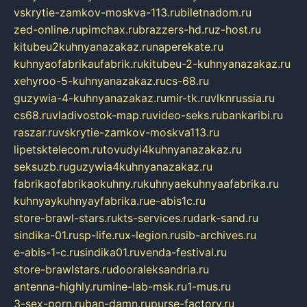
vskrytie-zamkov-moskva-113.ru
biletnadom.ru
zed-online.ru
pimchax.ru
brazzers-hd.ru
z-host.ru
kitubeu2kuhnyanazakaz.ru
naperekate.ru
kuhnyaofabrikaufabrik.ru
kitubeu-2-kuhnyanazakaz.ru
xehyroo-5-kuhnyanazakaz.ru
cs-68.ru
guzywia-4-kuhnyanazakaz.ru
mir-tk.ru
vlknrussia.ru
cs68.ru
vladivostok-map.ru
video-seks.ru
bankaribi.ru
raszar.ru
vskrytie-zamkov-moskva113.ru
lipetsktelecom.ru
tovudyi4kuhnyanazakaz.ru
seksuzb.ru
guzywia4kuhnyanazakaz.ru
fabrikaofabrikaokuhny.ru
kuhnyaekuhnyaafabrika.ru
kuhnyaykuhnyayfabrika.ru
e-abis1c.ru
store-brawl-stars.ru
kts-services.ru
dark-sand.ru
sindika-01.ru
sp-life.ru
x-legion.ru
sib-archives.ru
e-abis-1-c.ru
sindika01.ru
venda-festival.ru
store-brawlstars.ru
dooraleksandria.ru
antenna-highly.ru
mine-lab-msk.ru
1-mus.ru
3-sex-porn.ru
ban-damn.ru
purse-factory.ru