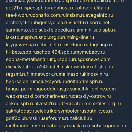
associaciya39.ru
primexpo.spb.ru
bezmorchin.ru
ia2.ru
cpt21.ru
ispecspb.ru
regahost.ru
kolosok-elita.ru
tae-kwon.ru
consrio.com.ru
insiam.ru
avegainfo.ru
archery161.ru
bigencyclica.ru
vlast16.ru
korru.net
sarmiento.spb.su
extelopedia.ru
lammin-suo.spb.ru
iskatour.spb.ru
snpi.org.ru
running-line.ru
krygeva-spa.ru
chel.net.ru
rust-loco.ru
dugshop.ru
hl-beta.spb.ru
school494.spb.ru
mymubaby.ru
epoha-metalband.ru
ngr.spb.ru
rusgosnews.com
dieselvostok.ru
24hostel.msk.ru
w-dev.ru
f-ship.ru
regsmi.ru
filmnetwork.ru
malinasp.ru
kinosvin.ru
h2o-salon.ru
malutkayork.ru
deltaprim.spb.ru
tango-perm.ru
gooddir.ru
sgv.su
multiki-online.com
webkrasotki.com
cherinvest.ru
detskiy-ostrov.ru
ankou.spb.ru
alvesta1.ru
pdf-creator.ru
nix-files.org.ru
sakhatoday.ru
elektrikersymboler.ru
sputnikyes.ru
golf2club.msk.ru
aeforums.ru
zallclub.ru
multimodal.msk.ru
habaigry.ru
haikko.ru
sobakopedia.ru