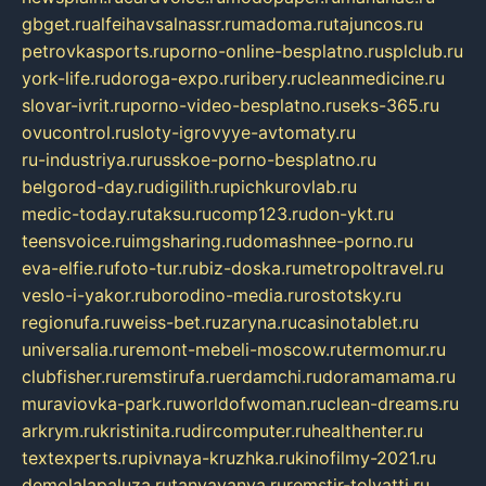
gbget.ru
alfeihavsalnassr.ru
madoma.ru
tajuncos.ru
petrovkasports.ru
porno-online-besplatno.ru
splclub.ru
york-life.ru
doroga-expo.ru
ribery.ru
cleanmedicine.ru
slovar-ivrit.ru
porno-video-besplatno.ru
seks-365.ru
ovucontrol.ru
sloty-igrovyye-avtomaty.ru
ru-industriya.ru
russkoe-porno-besplatno.ru
belgorod-day.ru
digilith.ru
pichkurovlab.ru
medic-today.ru
taksu.ru
comp123.ru
don-ykt.ru
teensvoice.ru
imgsharing.ru
domashnee-porno.ru
eva-elfie.ru
foto-tur.ru
biz-doska.ru
metropoltravel.ru
veslo-i-yakor.ru
borodino-media.ru
rostotsky.ru
regionufa.ru
weiss-bet.ru
zaryna.ru
casinotablet.ru
universalia.ru
remont-mebeli-moscow.ru
termomur.ru
clubfisher.ru
remstirufa.ru
erdamchi.ru
doramamama.ru
muraviovka-park.ru
worldofwoman.ru
clean-dreams.ru
arkrym.ru
kristinita.ru
dircomputer.ru
healthenter.ru
textexperts.ru
pivnaya-kruzhka.ru
kinofilmy-2021.ru
demolalapaluza.ru
tanyavanya.ru
remstir-tolyatti.ru