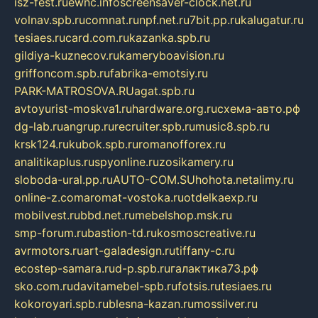
isz-fest.ru
ewnc.info
screensaver-clock.net.ru
volnav.spb.ru
comnat.ru
npf.net.ru
7bit.pp.ru
kalugatur.ru
tesiaes.ru
card.com.ru
kazanka.spb.ru
gildiya-kuznecov.ru
kameryboavision.ru
griffoncom.spb.ru
fabrika-emotsiy.ru
PARK-MATROSOVA.RU
agat.spb.ru
avtoyurist-moskva1.ru
hardware.org.ru
схема-авто.рф
dg-lab.ru
angrup.ru
recruiter.spb.ru
music8.spb.ru
krsk124.ru
kubok.spb.ru
romanofforex.ru
analitikaplus.ru
spyonline.ru
zosikamery.ru
sloboda-ural.pp.ru
AUTO-COM.SU
hohota.net
alimy.ru
online-z.com
aromat-vostoka.ru
otdelkaexp.ru
mobilvest.ru
bbd.net.ru
mebelshop.msk.ru
smp-forum.ru
bastion-td.ru
kosmoscreative.ru
avrmotors.ru
art-galadesign.ru
tiffany-c.ru
ecostep-samara.ru
d-p.spb.ru
галактика73.рф
sko.com.ru
davitamebel-spb.ru
fotsis.ru
tesiaes.ru
kokoroyari.spb.ru
blesna-kazan.ru
mossilver.ru