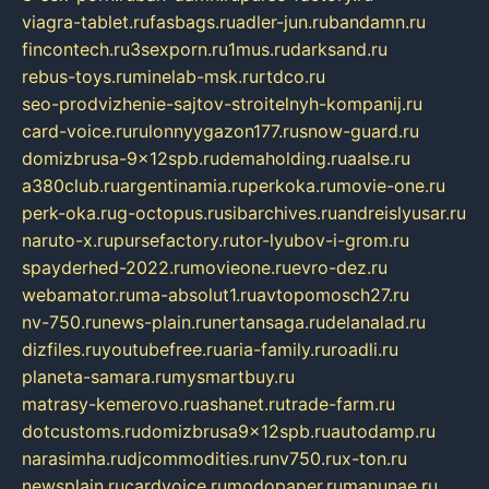
viagra-tablet.ru
fasbags.ru
adler-jun.ru
bandamn.ru
fincontech.ru
3sexporn.ru
1mus.ru
darksand.ru
rebus-toys.ru
minelab-msk.ru
rtdco.ru
seo-prodvizhenie-sajtov-stroitelnyh-kompanij.ru
card-voice.ru
rulonnyygazon177.ru
snow-guard.ru
domizbrusa-9x12spb.ru
demaholding.ru
aalse.ru
a380club.ru
argentinamia.ru
perkoka.ru
movie-one.ru
perk-oka.ru
g-octopus.ru
sibarchives.ru
andreislyusar.ru
naruto-x.ru
pursefactory.ru
tor-lyubov-i-grom.ru
spayderhed-2022.ru
movieone.ru
evro-dez.ru
webamator.ru
ma-absolut1.ru
avtopomosch27.ru
nv-750.ru
news-plain.ru
nertansaga.ru
delanalad.ru
dizfiles.ru
youtubefree.ru
aria-family.ru
roadli.ru
planeta-samara.ru
mysmartbuy.ru
matrasy-kemerovo.ru
ashanet.ru
trade-farm.ru
dotcustoms.ru
domizbrusa9x12spb.ru
autodamp.ru
narasimha.ru
djcommodities.ru
nv750.ru
x-ton.ru
newsplain.ru
cardvoice.ru
modopaper.ru
manunae.ru