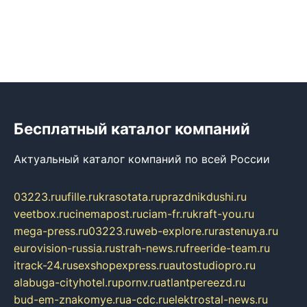
Бесплатный каталог компаний
Актуальный каталог компаний по всей России
03223.ru
ufille.ru
krasotata.ru
prazdnikdushi.ru
veetbox.ru
cinemapost.ru
ciam-fr.ru
kraft-you.ru
mega-press.ru
03223.ru
web-explore.ru
rastenuya.ru
eurovision-russia.ru
strah-news.ru
freeride-team.ru
itrack-24.ru
sexshopexpress.ru
autostudiopro.ru
alabuga-cityhotel.ru
pornv.ru
atlantpereezd.ru
bud-em-znakomye.ru
a-cdc.ru
elektrostal-news.ru