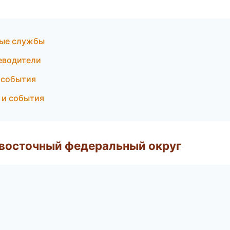
ные службы
теводители
 события
 и события
евосточный федеральный округ