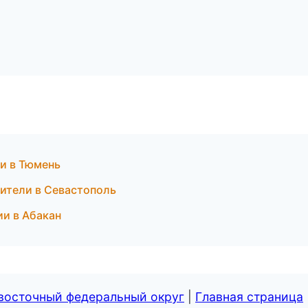
ии в Тюмень
одители в Севастополь
ии в Абакан
евосточный федеральный округ
|
Главная страница