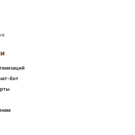
ке
ми
ганизаций
чат-бот
арты
онам