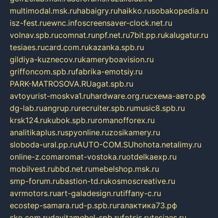
multimodal.msk.ru
habaigry.ru
haikko.ru
sobakopedia.ru
isz-fest.ru
ewnc.info
screensaver-clock.net.ru
volnav.spb.ru
comnat.ru
npf.net.ru
7bit.pp.ru
kalugatur.ru
tesiaes.ru
card.com.ru
kazanka.spb.ru
gildiya-kuznecov.ru
kameryboavision.ru
griffoncom.spb.ru
fabrika-emotsiy.ru
PARK-MATROSOVA.RU
agat.spb.ru
avtoyurist-moskva1.ru
hardware.org.ru
схема-авто.рф
dg-lab.ru
angrup.ru
recruiter.spb.ru
music8.spb.ru
krsk124.ru
kubok.spb.ru
romanofforex.ru
analitikaplus.ru
spyonline.ru
zosikamery.ru
sloboda-ural.pp.ru
AUTO-COM.SU
hohota.net
alimy.ru
online-z.com
aromat-vostoka.ru
otdelkaexp.ru
mobilvest.ru
bbd.net.ru
mebelshop.msk.ru
smp-forum.ru
bastion-td.ru
kosmoscreative.ru
avrmotors.ru
art-galadesign.ru
tiffany-c.ru
ecostep-samara.ru
d-p.spb.ru
галактика73.рф
sko.com.ru
davitamebel-spb.ru
fotsis.ru
tesiaes.ru