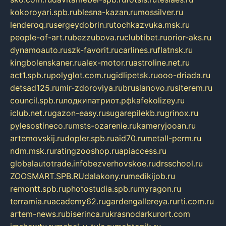
kokoroyari.spb.ru
blesna-kazan.ru
mossilver.ru
lenderoq.ru
sergeydobrin.ru
tochkazvuka.msk.ru
people-of-art.ru
bezzubova.ru
clubtibet.ru
orior-aks.ru
dynamoauto.ru
szk-favorit.ru
carlines.ru
flatnsk.ru
kingbolenskaner.ru
alex-motor.ru
astroline.net.ru
act1.spb.ru
polyglot.com.ru
gidlipetsk.ru
ooo-driada.ru
detsad125.ru
mir-zdoroviya.ru
bruslanovo.ru
siterem.ru
council.spb.ru
лодкипатриот.рф
kafekolizey.ru
iclub.net.ru
gazon-easy.ru
sugarepilekb.ru
grinox.ru
pylesostineco.ru
msts-ozarenie.ru
kameryjooan.ru
artemovskij.ru
dopler.spb.ru
aid70.ru
metall-perm.ru
ndm.msk.ru
ratingzooshop.ru
apiaccess.ru
globalautotrade.info
bezverhovskoe.ru
drsschool.ru
ZOOSMART.SPB.RU
dalakony.ru
medikijob.ru
remontt.spb.ru
photostudia.spb.ru
myragon.ru
terramia.ru
academy62.ru
gardengallereya.ru
rti.com.ru
artem-news.ru
biserinca.ru
krasnodarkurort.com