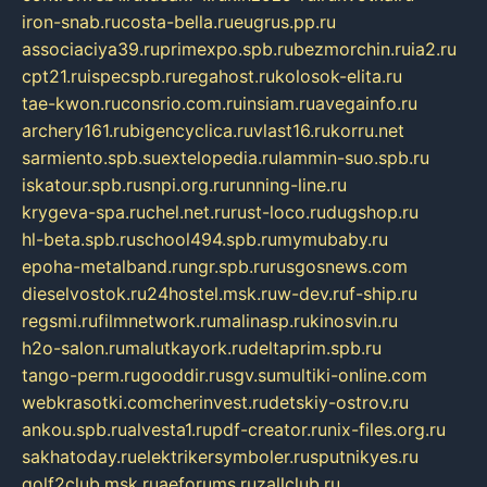
iron-snab.ru
costa-bella.ru
eugrus.pp.ru
associaciya39.ru
primexpo.spb.ru
bezmorchin.ru
ia2.ru
cpt21.ru
ispecspb.ru
regahost.ru
kolosok-elita.ru
tae-kwon.ru
consrio.com.ru
insiam.ru
avegainfo.ru
archery161.ru
bigencyclica.ru
vlast16.ru
korru.net
sarmiento.spb.su
extelopedia.ru
lammin-suo.spb.ru
iskatour.spb.ru
snpi.org.ru
running-line.ru
krygeva-spa.ru
chel.net.ru
rust-loco.ru
dugshop.ru
hl-beta.spb.ru
school494.spb.ru
mymubaby.ru
epoha-metalband.ru
ngr.spb.ru
rusgosnews.com
dieselvostok.ru
24hostel.msk.ru
w-dev.ru
f-ship.ru
regsmi.ru
filmnetwork.ru
malinasp.ru
kinosvin.ru
h2o-salon.ru
malutkayork.ru
deltaprim.spb.ru
tango-perm.ru
gooddir.ru
sgv.su
multiki-online.com
webkrasotki.com
cherinvest.ru
detskiy-ostrov.ru
ankou.spb.ru
alvesta1.ru
pdf-creator.ru
nix-files.org.ru
sakhatoday.ru
elektrikersymboler.ru
sputnikyes.ru
golf2club.msk.ru
aeforums.ru
zallclub.ru