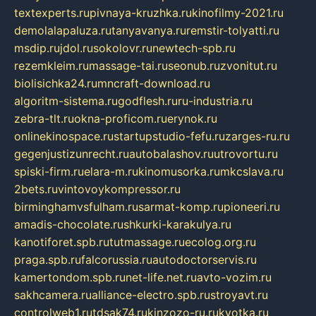
textexperts.ru
pivnaya-kruzhka.ru
kinofilmy-2021.ru
demolalapaluza.ru
tanyavanya.ru
remstir-tolyatti.ru
msdip.ru
jdol.ru
sokolovr.ru
newtech-spb.ru
rezemkleim.ru
massage-tai.ru
seonub.ru
zvonitut.ru
biolisichka24.ru
mncraft-download.ru
algoritm-sistema.ru
godflesh.ru
ru-industria.ru
zebra-tlt.ru
okna-proficom.ru
erynok.ru
onlinekinospace.ru
startupstudio-fefu.ru
zarges-ru.ru
gegenjustizunrecht.ru
autobalashov.ru
utrovortu.ru
spiski-firm.ru
elara-m.ru
kinomusorka.ru
mkcslava.ru
2bets.ru
vintovoykompressor.ru
birminghamvsfulham.ru
sarmat-komp.ru
pioneeri.ru
amadis-chocolate.ru
shkurki-karakulya.ru
kanotiforet.spb.ru
tutmassage.ru
ecolog.org.ru
praga.spb.ru
falcorussia.ru
autodoctorservis.ru
kamertondom.spb.ru
net-life.net.ru
avto-vozim.ru
sakhcamera.ru
alliance-electro.spb.ru
stroyavt.ru
controlweb1.ru
tdsak74.ru
kinzozo-ru.ru
kvotka.ru