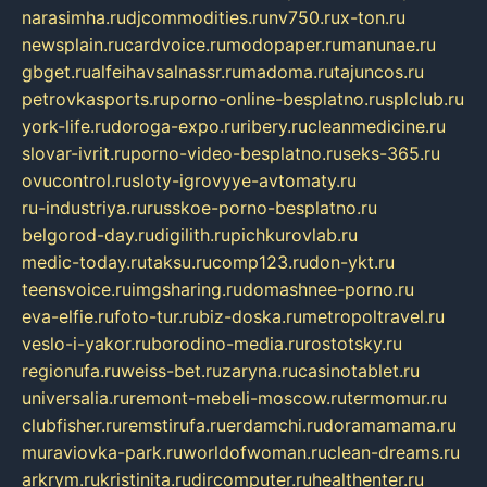
narasimha.ru
djcommodities.ru
nv750.ru
x-ton.ru
newsplain.ru
cardvoice.ru
modopaper.ru
manunae.ru
gbget.ru
alfeihavsalnassr.ru
madoma.ru
tajuncos.ru
petrovkasports.ru
porno-online-besplatno.ru
splclub.ru
york-life.ru
doroga-expo.ru
ribery.ru
cleanmedicine.ru
slovar-ivrit.ru
porno-video-besplatno.ru
seks-365.ru
ovucontrol.ru
sloty-igrovyye-avtomaty.ru
ru-industriya.ru
russkoe-porno-besplatno.ru
belgorod-day.ru
digilith.ru
pichkurovlab.ru
medic-today.ru
taksu.ru
comp123.ru
don-ykt.ru
teensvoice.ru
imgsharing.ru
domashnee-porno.ru
eva-elfie.ru
foto-tur.ru
biz-doska.ru
metropoltravel.ru
veslo-i-yakor.ru
borodino-media.ru
rostotsky.ru
regionufa.ru
weiss-bet.ru
zaryna.ru
casinotablet.ru
universalia.ru
remont-mebeli-moscow.ru
termomur.ru
clubfisher.ru
remstirufa.ru
erdamchi.ru
doramamama.ru
muraviovka-park.ru
worldofwoman.ru
clean-dreams.ru
arkrym.ru
kristinita.ru
dircomputer.ru
healthenter.ru