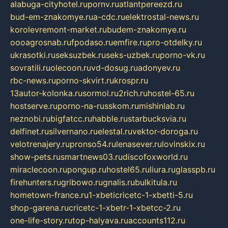
alabuga-cityhotel.ru
pornv.ru
atlantpereezd.ru
bud-em-znakomye.ru
a-cdc.ru
elektrostal-news.ru
korolevremont-market.ru
budem-znakomye.ru
oooagrosnab.ru
fpodaso.ru
emfire.ru
pro-otdelky.ru
ukrasotki.ru
seksuzbek.ru
seks-uzbek.ru
porno-vk.ru
sovratili.ru
olecoon.ru
vd-dosug.ru
adonyev.ru
rbc-news.ru
porno-skvirt.ru
krospr.ru
13autor-kolonka.ru
sormol.ru
2rich.ru
hostel-65.ru
hostserve.ru
porno-na-russkom.ru
mishinlab.ru
neznobi.ru
bigfatcc.ru
habble.ru
starbucksvia.ru
delfinet.ru
silvernano.ru
elestal.ru
vektor-doroga.ru
velotrenajery.ru
pronso54.ru
lenasever.ru
lovinskix.ru
show-pets.ru
smartnews03.ru
discofoxworld.ru
miraclecoon.ru
pongup.ru
hostel65.ru
liura.ru
glasspb.ru
firehunters.ru
gribowo.ru
gnalis.ru
bulkitula.ru
hometown-france.ru
1-xbeticricetc-1-xbetti-5.ru
shop-garena.ru
cricetc-1-xbetr-1-xbetcc-2.ru
one-life-story.ru
top-halyava.ru
accounts112.ru