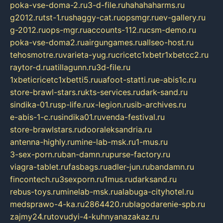
poka-vse-doma-2.ru
3-d-file.ru
hahahaharms.ru
g2012.ru
tst-1.ru
shaggy-cat.ru
opsmgr.ru
ev-gallery.ru
g-2012.ru
ops-mgr.ru
accounts-112.ru
csm-demo.ru
poka-vse-doma2.ru
airgungames.ru
allseo-host.ru
tehosmotre.ru
varieta-yug.ru
cricetc1xbetr1xbetcc2.ru
raytor-d.ru
atillagunn.ru
3d-file.ru
1xbeticricetc1xbetti5.ru
uafoot-statti.ru
e-abis1c.ru
store-brawl-stars.ru
kts-services.ru
dark-sand.ru
sindika-01.ru
sp-life.ru
x-legion.ru
sib-archives.ru
e-abis-1-c.ru
sindika01.ru
venda-festival.ru
store-brawlstars.ru
dooraleksandria.ru
antenna-highly.ru
mine-lab-msk.ru
1-mus.ru
3-sex-porn.ru
ban-damn.ru
purse-factory.ru
viagra-tablet.ru
fasbags.ru
adler-jun.ru
bandamn.ru
fincontech.ru
3sexporn.ru
1mus.ru
darksand.ru
rebus-toys.ru
minelab-msk.ru
alabuga-cityhotel.ru
medsprawo-4-ka.ru
2864420.ru
blagodarenie-spb.ru
zajmy24.ru
tovudyi-4-kuhnyanazakaz.ru