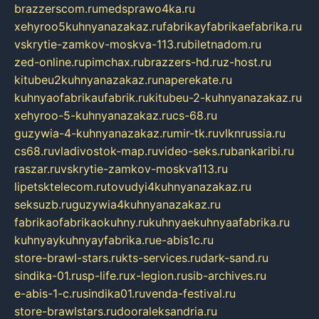
brazzerscom.ru
medsprawo4ka.ru
xehyroo5kuhnyanazakaz.ru
fabrikayfabrikaefabrika.ru
vskrytie-zamkov-moskva-113.ru
biletnadom.ru
zed-online.ru
pimchax.ru
brazzers-hd.ru
z-host.ru
kitubeu2kuhnyanazakaz.ru
naperekate.ru
kuhnyaofabrikaufabrik.ru
kitubeu-2-kuhnyanazakaz.ru
xehyroo-5-kuhnyanazakaz.ru
cs-68.ru
guzywia-4-kuhnyanazakaz.ru
mir-tk.ru
vlknrussia.ru
cs68.ru
vladivostok-map.ru
video-seks.ru
bankaribi.ru
raszar.ru
vskrytie-zamkov-moskva113.ru
lipetsktelecom.ru
tovudyi4kuhnyanazakaz.ru
seksuzb.ru
guzywia4kuhnyanazakaz.ru
fabrikaofabrikaokuhny.ru
kuhnyaekuhnyaafabrika.ru
kuhnyaykuhnyayfabrika.ru
e-abis1c.ru
store-brawl-stars.ru
kts-services.ru
dark-sand.ru
sindika-01.ru
sp-life.ru
x-legion.ru
sib-archives.ru
e-abis-1-c.ru
sindika01.ru
venda-festival.ru
store-brawlstars.ru
dooraleksandria.ru