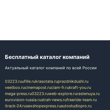
Бесплатный каталог компаний
Актуальный каталог компаний по всей России
03223.ru
ufille.ru
krasotata.ru
prazdnikdushi.ru
veetbox.ru
cinemapost.ru
ciam-fr.ru
kraft-you.ru
mega-press.ru
03223.ru
web-explore.ru
rastenuya.ru
eurovision-russia.ru
strah-news.ru
freeride-team.ru
itrack-24.ru
sexshopexpress.ru
autostudiopro.ru