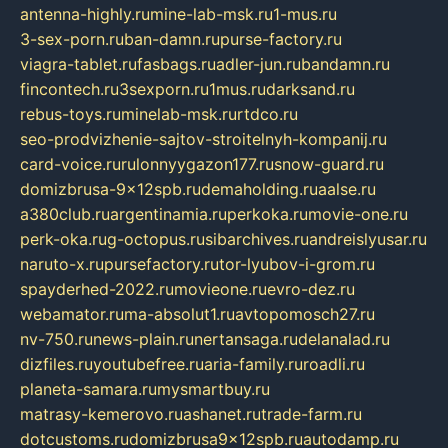
antenna-highly.ru
mine-lab-msk.ru
1-mus.ru
3-sex-porn.ru
ban-damn.ru
purse-factory.ru
viagra-tablet.ru
fasbags.ru
adler-jun.ru
bandamn.ru
fincontech.ru
3sexporn.ru
1mus.ru
darksand.ru
rebus-toys.ru
minelab-msk.ru
rtdco.ru
seo-prodvizhenie-sajtov-stroitelnyh-kompanij.ru
card-voice.ru
rulonnyygazon177.ru
snow-guard.ru
domizbrusa-9x12spb.ru
demaholding.ru
aalse.ru
a380club.ru
argentinamia.ru
perkoka.ru
movie-one.ru
perk-oka.ru
g-octopus.ru
sibarchives.ru
andreislyusar.ru
naruto-x.ru
pursefactory.ru
tor-lyubov-i-grom.ru
spayderhed-2022.ru
movieone.ru
evro-dez.ru
webamator.ru
ma-absolut1.ru
avtopomosch27.ru
nv-750.ru
news-plain.ru
nertansaga.ru
delanalad.ru
dizfiles.ru
youtubefree.ru
aria-family.ru
roadli.ru
planeta-samara.ru
mysmartbuy.ru
matrasy-kemerovo.ru
ashanet.ru
trade-farm.ru
dotcustoms.ru
domizbrusa9x12spb.ru
autodamp.ru