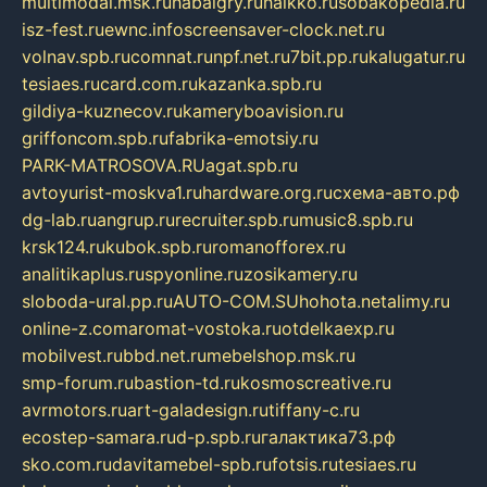
multimodal.msk.ru
habaigry.ru
haikko.ru
sobakopedia.ru
isz-fest.ru
ewnc.info
screensaver-clock.net.ru
volnav.spb.ru
comnat.ru
npf.net.ru
7bit.pp.ru
kalugatur.ru
tesiaes.ru
card.com.ru
kazanka.spb.ru
gildiya-kuznecov.ru
kameryboavision.ru
griffoncom.spb.ru
fabrika-emotsiy.ru
PARK-MATROSOVA.RU
agat.spb.ru
avtoyurist-moskva1.ru
hardware.org.ru
схема-авто.рф
dg-lab.ru
angrup.ru
recruiter.spb.ru
music8.spb.ru
krsk124.ru
kubok.spb.ru
romanofforex.ru
analitikaplus.ru
spyonline.ru
zosikamery.ru
sloboda-ural.pp.ru
AUTO-COM.SU
hohota.net
alimy.ru
online-z.com
aromat-vostoka.ru
otdelkaexp.ru
mobilvest.ru
bbd.net.ru
mebelshop.msk.ru
smp-forum.ru
bastion-td.ru
kosmoscreative.ru
avrmotors.ru
art-galadesign.ru
tiffany-c.ru
ecostep-samara.ru
d-p.spb.ru
галактика73.рф
sko.com.ru
davitamebel-spb.ru
fotsis.ru
tesiaes.ru