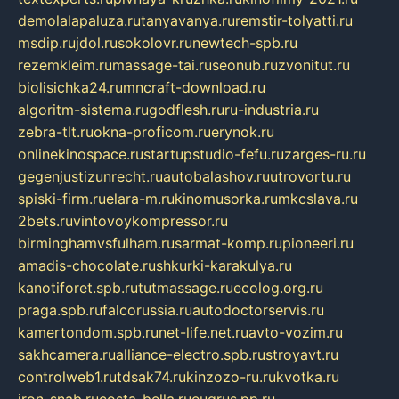
demolalapaluza.ru
tanyavanya.ru
remstir-tolyatti.ru
msdip.ru
jdol.ru
sokolovr.ru
newtech-spb.ru
rezemkleim.ru
massage-tai.ru
seonub.ru
zvonitut.ru
biolisichka24.ru
mncraft-download.ru
algoritm-sistema.ru
godflesh.ru
ru-industria.ru
zebra-tlt.ru
okna-proficom.ru
erynok.ru
onlinekinospace.ru
startupstudio-fefu.ru
zarges-ru.ru
gegenjustizunrecht.ru
autobalashov.ru
utrovortu.ru
spiski-firm.ru
elara-m.ru
kinomusorka.ru
mkcslava.ru
2bets.ru
vintovoykompressor.ru
birminghamvsfulham.ru
sarmat-komp.ru
pioneeri.ru
amadis-chocolate.ru
shkurki-karakulya.ru
kanotiforet.spb.ru
tutmassage.ru
ecolog.org.ru
praga.spb.ru
falcorussia.ru
autodoctorservis.ru
kamertondom.spb.ru
net-life.net.ru
avto-vozim.ru
sakhcamera.ru
alliance-electro.spb.ru
stroyavt.ru
controlweb1.ru
tdsak74.ru
kinzozo-ru.ru
kvotka.ru