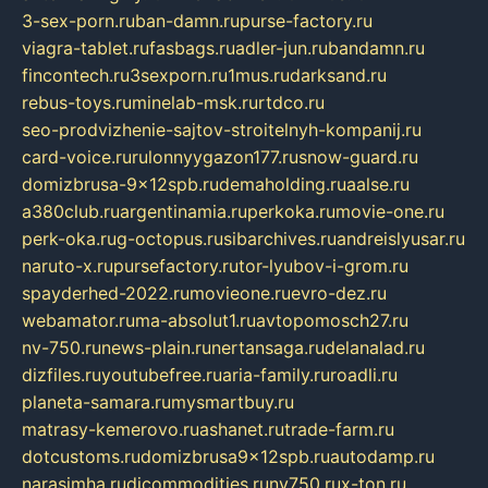
3-sex-porn.ru
ban-damn.ru
purse-factory.ru
viagra-tablet.ru
fasbags.ru
adler-jun.ru
bandamn.ru
fincontech.ru
3sexporn.ru
1mus.ru
darksand.ru
rebus-toys.ru
minelab-msk.ru
rtdco.ru
seo-prodvizhenie-sajtov-stroitelnyh-kompanij.ru
card-voice.ru
rulonnyygazon177.ru
snow-guard.ru
domizbrusa-9x12spb.ru
demaholding.ru
aalse.ru
a380club.ru
argentinamia.ru
perkoka.ru
movie-one.ru
perk-oka.ru
g-octopus.ru
sibarchives.ru
andreislyusar.ru
naruto-x.ru
pursefactory.ru
tor-lyubov-i-grom.ru
spayderhed-2022.ru
movieone.ru
evro-dez.ru
webamator.ru
ma-absolut1.ru
avtopomosch27.ru
nv-750.ru
news-plain.ru
nertansaga.ru
delanalad.ru
dizfiles.ru
youtubefree.ru
aria-family.ru
roadli.ru
planeta-samara.ru
mysmartbuy.ru
matrasy-kemerovo.ru
ashanet.ru
trade-farm.ru
dotcustoms.ru
domizbrusa9x12spb.ru
autodamp.ru
narasimha.ru
djcommodities.ru
nv750.ru
x-ton.ru