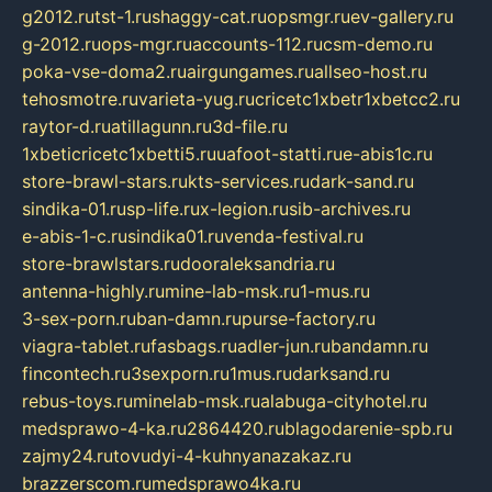
g2012.ru
tst-1.ru
shaggy-cat.ru
opsmgr.ru
ev-gallery.ru
g-2012.ru
ops-mgr.ru
accounts-112.ru
csm-demo.ru
poka-vse-doma2.ru
airgungames.ru
allseo-host.ru
tehosmotre.ru
varieta-yug.ru
cricetc1xbetr1xbetcc2.ru
raytor-d.ru
atillagunn.ru
3d-file.ru
1xbeticricetc1xbetti5.ru
uafoot-statti.ru
e-abis1c.ru
store-brawl-stars.ru
kts-services.ru
dark-sand.ru
sindika-01.ru
sp-life.ru
x-legion.ru
sib-archives.ru
e-abis-1-c.ru
sindika01.ru
venda-festival.ru
store-brawlstars.ru
dooraleksandria.ru
antenna-highly.ru
mine-lab-msk.ru
1-mus.ru
3-sex-porn.ru
ban-damn.ru
purse-factory.ru
viagra-tablet.ru
fasbags.ru
adler-jun.ru
bandamn.ru
fincontech.ru
3sexporn.ru
1mus.ru
darksand.ru
rebus-toys.ru
minelab-msk.ru
alabuga-cityhotel.ru
medsprawo-4-ka.ru
2864420.ru
blagodarenie-spb.ru
zajmy24.ru
tovudyi-4-kuhnyanazakaz.ru
brazzerscom.ru
medsprawo4ka.ru