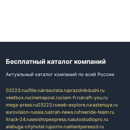
Бесплатный каталог компаний
Актуальный каталог компаний по всей России
03223.ru
ufille.ru
krasotata.ru
prazdnikdushi.ru
veetbox.ru
cinemapost.ru
ciam-fr.ru
kraft-you.ru
mega-press.ru
03223.ru
web-explore.ru
rastenuya.ru
eurovision-russia.ru
strah-news.ru
freeride-team.ru
itrack-24.ru
sexshopexpress.ru
autostudiopro.ru
alabuga-cityhotel.ru
pornv.ru
atlantpereezd.ru