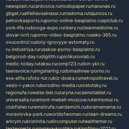
newsplain.ru
cardvoice.ru
modopaper.ru
manunae.ru
gbget.ru
alfeihavsalnassr.ru
madoma.ru
tajuncos.ru
petrovkasports.ru
porno-online-besplatno.ru
splclub.ru
york-life.ru
doroga-expo.ru
ribery.ru
cleanmedicine.ru
slovar-ivrit.ru
porno-video-besplatno.ru
seks-365.ru
ovucontrol.ru
sloty-igrovyye-avtomaty.ru
ru-industriya.ru
russkoe-porno-besplatno.ru
belgorod-day.ru
digilith.ru
pichkurovlab.ru
medic-today.ru
taksu.ru
comp123.ru
don-ykt.ru
teensvoice.ru
imgsharing.ru
domashnee-porno.ru
eva-elfie.ru
foto-tur.ru
biz-doska.ru
metropoltravel.ru
veslo-i-yakor.ru
borodino-media.ru
rostotsky.ru
regionufa.ru
weiss-bet.ru
zaryna.ru
casinotablet.ru
universalia.ru
remont-mebeli-moscow.ru
termomur.ru
clubfisher.ru
remstirufa.ru
erdamchi.ru
doramamama.ru
muraviovka-park.ru
worldofwoman.ru
clean-dreams.ru
arkrym.ru
kristinita.ru
dircomputer.ru
healthenter.ru
textexperts.ru
pivnaya-kruzhka.ru
kinofilmy-2021.ru