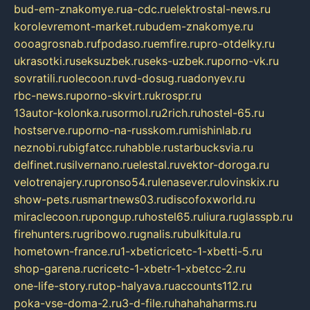
bud-em-znakomye.ru
a-cdc.ru
elektrostal-news.ru
korolevremont-market.ru
budem-znakomye.ru
oooagrosnab.ru
fpodaso.ru
emfire.ru
pro-otdelky.ru
ukrasotki.ru
seksuzbek.ru
seks-uzbek.ru
porno-vk.ru
sovratili.ru
olecoon.ru
vd-dosug.ru
adonyev.ru
rbc-news.ru
porno-skvirt.ru
krospr.ru
13autor-kolonka.ru
sormol.ru
2rich.ru
hostel-65.ru
hostserve.ru
porno-na-russkom.ru
mishinlab.ru
neznobi.ru
bigfatcc.ru
habble.ru
starbucksvia.ru
delfinet.ru
silvernano.ru
elestal.ru
vektor-doroga.ru
velotrenajery.ru
pronso54.ru
lenasever.ru
lovinskix.ru
show-pets.ru
smartnews03.ru
discofoxworld.ru
miraclecoon.ru
pongup.ru
hostel65.ru
liura.ru
glasspb.ru
firehunters.ru
gribowo.ru
gnalis.ru
bulkitula.ru
hometown-france.ru
1-xbeticricetc-1-xbetti-5.ru
shop-garena.ru
cricetc-1-xbetr-1-xbetcc-2.ru
one-life-story.ru
top-halyava.ru
accounts112.ru
poka-vse-doma-2.ru
3-d-file.ru
hahahaharms.ru