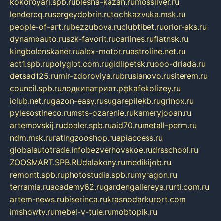
kokoroyari.spb.ru
blesna-kazan.ru
mossilver.ru
lenderoq.ru
sergeydobrin.ru
tochkazvuka.msk.ru
people-of-art.ru
bezzubova.ru
clubtibet.ru
orior-aks.ru
dynamoauto.ru
szk-favorit.ru
carlines.ru
flatnsk.ru
kingbolenskaner.ru
alex-motor.ru
astroline.net.ru
act1.spb.ru
polyglot.com.ru
gidlipetsk.ru
ooo-driada.ru
detsad125.ru
mir-zdoroviya.ru
bruslanovo.ru
siterem.ru
council.spb.ru
лодкипатриот.рф
kafekolizey.ru
iclub.net.ru
gazon-easy.ru
sugarepilekb.ru
grinox.ru
pylesostineco.ru
msts-ozarenie.ru
kameryjooan.ru
artemovskij.ru
dopler.spb.ru
aid70.ru
metall-perm.ru
ndm.msk.ru
ratingzooshop.ru
apiaccess.ru
globalautotrade.info
bezverhovskoe.ru
drsschool.ru
ZOOSMART.SPB.RU
dalakony.ru
medikijob.ru
remontt.spb.ru
photostudia.spb.ru
myragon.ru
terramia.ru
academy62.ru
gardengallereya.ru
rti.com.ru
artem-news.ru
biserinca.ru
krasnodarkurort.com
imshowtv.ru
mebel-v-tule.ru
mobtopik.ru