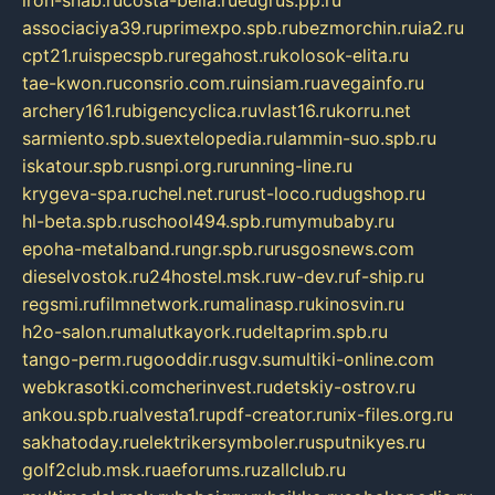
iron-snab.ru
costa-bella.ru
eugrus.pp.ru
associaciya39.ru
primexpo.spb.ru
bezmorchin.ru
ia2.ru
cpt21.ru
ispecspb.ru
regahost.ru
kolosok-elita.ru
tae-kwon.ru
consrio.com.ru
insiam.ru
avegainfo.ru
archery161.ru
bigencyclica.ru
vlast16.ru
korru.net
sarmiento.spb.su
extelopedia.ru
lammin-suo.spb.ru
iskatour.spb.ru
snpi.org.ru
running-line.ru
krygeva-spa.ru
chel.net.ru
rust-loco.ru
dugshop.ru
hl-beta.spb.ru
school494.spb.ru
mymubaby.ru
epoha-metalband.ru
ngr.spb.ru
rusgosnews.com
dieselvostok.ru
24hostel.msk.ru
w-dev.ru
f-ship.ru
regsmi.ru
filmnetwork.ru
malinasp.ru
kinosvin.ru
h2o-salon.ru
malutkayork.ru
deltaprim.spb.ru
tango-perm.ru
gooddir.ru
sgv.su
multiki-online.com
webkrasotki.com
cherinvest.ru
detskiy-ostrov.ru
ankou.spb.ru
alvesta1.ru
pdf-creator.ru
nix-files.org.ru
sakhatoday.ru
elektrikersymboler.ru
sputnikyes.ru
golf2club.msk.ru
aeforums.ru
zallclub.ru