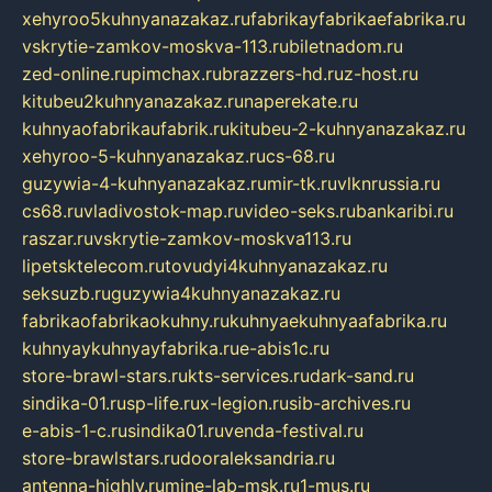
xehyroo5kuhnyanazakaz.ru
fabrikayfabrikaefabrika.ru
vskrytie-zamkov-moskva-113.ru
biletnadom.ru
zed-online.ru
pimchax.ru
brazzers-hd.ru
z-host.ru
kitubeu2kuhnyanazakaz.ru
naperekate.ru
kuhnyaofabrikaufabrik.ru
kitubeu-2-kuhnyanazakaz.ru
xehyroo-5-kuhnyanazakaz.ru
cs-68.ru
guzywia-4-kuhnyanazakaz.ru
mir-tk.ru
vlknrussia.ru
cs68.ru
vladivostok-map.ru
video-seks.ru
bankaribi.ru
raszar.ru
vskrytie-zamkov-moskva113.ru
lipetsktelecom.ru
tovudyi4kuhnyanazakaz.ru
seksuzb.ru
guzywia4kuhnyanazakaz.ru
fabrikaofabrikaokuhny.ru
kuhnyaekuhnyaafabrika.ru
kuhnyaykuhnyayfabrika.ru
e-abis1c.ru
store-brawl-stars.ru
kts-services.ru
dark-sand.ru
sindika-01.ru
sp-life.ru
x-legion.ru
sib-archives.ru
e-abis-1-c.ru
sindika01.ru
venda-festival.ru
store-brawlstars.ru
dooraleksandria.ru
antenna-highly.ru
mine-lab-msk.ru
1-mus.ru