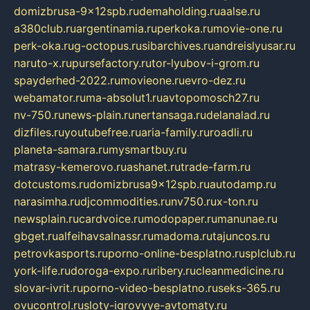
domizbrusa-9x12spb.ru
demaholding.ru
aalse.ru
a380club.ru
argentinamia.ru
perkoka.ru
movie-one.ru
perk-oka.ru
g-octopus.ru
sibarchives.ru
andreislyusar.ru
naruto-x.ru
pursefactory.ru
tor-lyubov-i-grom.ru
spayderhed-2022.ru
movieone.ru
evro-dez.ru
webamator.ru
ma-absolut1.ru
avtopomosch27.ru
nv-750.ru
news-plain.ru
nertansaga.ru
delanalad.ru
dizfiles.ru
youtubefree.ru
aria-family.ru
roadli.ru
planeta-samara.ru
mysmartbuy.ru
matrasy-kemerovo.ru
ashanet.ru
trade-farm.ru
dotcustoms.ru
domizbrusa9x12spb.ru
autodamp.ru
narasimha.ru
djcommodities.ru
nv750.ru
x-ton.ru
newsplain.ru
cardvoice.ru
modopaper.ru
manunae.ru
gbget.ru
alfeihavsalnassr.ru
madoma.ru
tajuncos.ru
petrovkasports.ru
porno-online-besplatno.ru
splclub.ru
york-life.ru
doroga-expo.ru
ribery.ru
cleanmedicine.ru
slovar-ivrit.ru
porno-video-besplatno.ru
seks-365.ru
ovucontrol.ru
sloty-igrovyye-avtomaty.ru