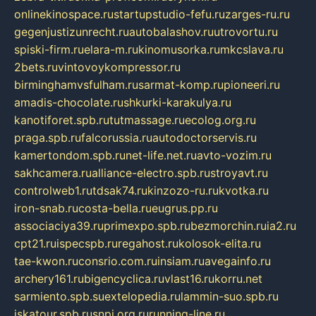
onlinekinospace.ru
startupstudio-fefu.ru
zarges-ru.ru
gegenjustizunrecht.ru
autobalashov.ru
utrovortu.ru
spiski-firm.ru
elara-m.ru
kinomusorka.ru
mkcslava.ru
2bets.ru
vintovoykompressor.ru
birminghamvsfulham.ru
sarmat-komp.ru
pioneeri.ru
amadis-chocolate.ru
shkurki-karakulya.ru
kanotiforet.spb.ru
tutmassage.ru
ecolog.org.ru
praga.spb.ru
falcorussia.ru
autodoctorservis.ru
kamertondom.spb.ru
net-life.net.ru
avto-vozim.ru
sakhcamera.ru
alliance-electro.spb.ru
stroyavt.ru
controlweb1.ru
tdsak74.ru
kinzozo-ru.ru
kvotka.ru
iron-snab.ru
costa-bella.ru
eugrus.pp.ru
associaciya39.ru
primexpo.spb.ru
bezmorchin.ru
ia2.ru
cpt21.ru
ispecspb.ru
regahost.ru
kolosok-elita.ru
tae-kwon.ru
consrio.com.ru
insiam.ru
avegainfo.ru
archery161.ru
bigencyclica.ru
vlast16.ru
korru.net
sarmiento.spb.su
extelopedia.ru
lammin-suo.spb.ru
iskatour.spb.ru
snpi.org.ru
running-line.ru