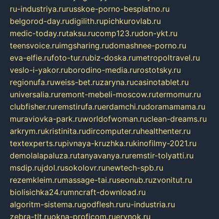
ru-industriya.ru
russkoe-porno-besplatno.ru
belgorod-day.ru
digilith.ru
pichkurovlab.ru
medic-today.ru
taksu.ru
comp123.ru
don-ykt.ru
teensvoice.ru
imgsharing.ru
domashnee-porno.ru
eva-elfie.ru
foto-tur.ru
biz-doska.ru
metropoltravel.ru
veslo-i-yakor.ru
borodino-media.ru
rostotsky.ru
regionufa.ru
weiss-bet.ru
zaryna.ru
casinotablet.ru
universalia.ru
remont-mebeli-moscow.ru
termomur.ru
clubfisher.ru
remstirufa.ru
erdamchi.ru
doramamama.ru
muraviovka-park.ru
worldofwoman.ru
clean-dreams.ru
arkrym.ru
kristinita.ru
dircomputer.ru
healthenter.ru
textexperts.ru
pivnaya-kruzhka.ru
kinofilmy-2021.ru
demolalapaluza.ru
tanyavanya.ru
remstir-tolyatti.ru
msdip.ru
jdol.ru
sokolovr.ru
newtech-spb.ru
rezemkleim.ru
massage-tai.ru
seonub.ru
zvonitut.ru
biolisichka24.ru
mncraft-download.ru
algoritm-sistema.ru
godflesh.ru
ru-industria.ru
zebra-tlt.ru
okna-proficom.ru
erynok.ru