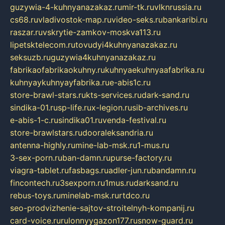
guzywia-4-kuhnyanazakaz.ru
mir-tk.ru
vlknrussia.ru
cs68.ru
vladivostok-map.ru
video-seks.ru
bankaribi.ru
raszar.ru
vskrytie-zamkov-moskva113.ru
lipetsktelecom.ru
tovudyi4kuhnyanazakaz.ru
seksuzb.ru
guzywia4kuhnyanazakaz.ru
fabrikaofabrikaokuhny.ru
kuhnyaekuhnyaafabrika.ru
kuhnyaykuhnyayfabrika.ru
e-abis1c.ru
store-brawl-stars.ru
kts-services.ru
dark-sand.ru
sindika-01.ru
sp-life.ru
x-legion.ru
sib-archives.ru
e-abis-1-c.ru
sindika01.ru
venda-festival.ru
store-brawlstars.ru
dooraleksandria.ru
antenna-highly.ru
mine-lab-msk.ru
1-mus.ru
3-sex-porn.ru
ban-damn.ru
purse-factory.ru
viagra-tablet.ru
fasbags.ru
adler-jun.ru
bandamn.ru
fincontech.ru
3sexporn.ru
1mus.ru
darksand.ru
rebus-toys.ru
minelab-msk.ru
rtdco.ru
seo-prodvizhenie-sajtov-stroitelnyh-kompanij.ru
card-voice.ru
rulonnyygazon177.ru
snow-guard.ru