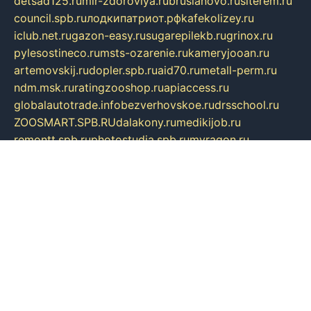
detsad125.ru
mir-zdoroviya.ru
bruslanovo.ru
siterem.ru
council.spb.ru
лодкипатриот.рф
kafekolizey.ru
iclub.net.ru
gazon-easy.ru
sugarepilekb.ru
grinox.ru
pylesostineco.ru
msts-ozarenie.ru
kameryjooan.ru
artemovskij.ru
dopler.spb.ru
aid70.ru
metall-perm.ru
ndm.msk.ru
ratingzooshop.ru
apiaccess.ru
globalautotrade.info
bezverhovskoe.ru
drsschool.ru
ZOOSMART.SPB.RU
dalakony.ru
medikijob.ru
remontt.spb.ru
photostudia.spb.ru
myragon.ru
terramia.ru
academy62.ru
gardengallereya.ru
rti.com.ru
artem-news.ru
biserinca.ru
krasnodarkurort.com
imshowtv.ru
mebel-v-tule.ru
mobtopik.ru
pcsecurity.net.ru
tool-sib.ru
multimetrunit.ru
sp-tour.ru
fan-cs.ru
santeh-russia.ru
symbian9.net.ru
DSHAIR.RU
tmmotors.spb.ru
xjocuricopii.com
musavtomat.msk.ru
obustrojdom.ru
sovetcik.ru
ybaranovskaya.ru
ppknews.ru
cult-alshei.ru
JAPANRUSSIA.RU
proekciyamebel.ru
imper-finans.ru
rim.org.ru