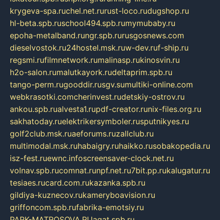
krygeva-spa.ru
chel.net.ru
rust-loco.ru
dugshop.ru
hl-beta.spb.ru
school494.spb.ru
mymubaby.ru
epoha-metalband.ru
ngr.spb.ru
rusgosnews.com
dieselvostok.ru
24hostel.msk.ru
w-dev.ru
f-ship.ru
regsmi.ru
filmnetwork.ru
malinasp.ru
kinosvin.ru
h2o-salon.ru
malutkayork.ru
deltaprim.spb.ru
tango-perm.ru
gooddir.ru
sgv.su
multiki-online.com
webkrasotki.com
cherinvest.ru
detskiy-ostrov.ru
ankou.spb.ru
alvesta1.ru
pdf-creator.ru
nix-files.org.ru
sakhatoday.ru
elektrikersymboler.ru
sputnikyes.ru
golf2club.msk.ru
aeforums.ru
zallclub.ru
multimodal.msk.ru
habaigry.ru
haikko.ru
sobakopedia.ru
isz-fest.ru
ewnc.info
screensaver-clock.net.ru
volnav.spb.ru
comnat.ru
npf.net.ru
7bit.pp.ru
kalugatur.ru
tesiaes.ru
card.com.ru
kazanka.spb.ru
gildiya-kuznecov.ru
kameryboavision.ru
griffoncom.spb.ru
fabrika-emotsiy.ru
PARK-MATROSOVA.RU
agat.spb.ru