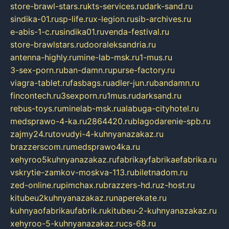
store-brawl-stars.ru
kts-services.ru
dark-sand.ru
sindika-01.ru
sp-life.ru
x-legion.ru
sib-archives.ru
e-abis-1-c.ru
sindika01.ru
venda-festival.ru
store-brawlstars.ru
dooraleksandria.ru
antenna-highly.ru
mine-lab-msk.ru
1-mus.ru
3-sex-porn.ru
ban-damn.ru
purse-factory.ru
viagra-tablet.ru
fasbags.ru
adler-jun.ru
bandamn.ru
fincontech.ru
3sexporn.ru
1mus.ru
darksand.ru
rebus-toys.ru
minelab-msk.ru
alabuga-cityhotel.ru
medsprawo-4-ka.ru
2864420.ru
blagodarenie-spb.ru
zajmy24.ru
tovudyi-4-kuhnyanazakaz.ru
brazzerscom.ru
medsprawo4ka.ru
xehyroo5kuhnyanazakaz.ru
fabrikayfabrikaefabrika.ru
vskrytie-zamkov-moskva-113.ru
biletnadom.ru
zed-online.ru
pimchax.ru
brazzers-hd.ru
z-host.ru
kitubeu2kuhnyanazakaz.ru
naperekate.ru
kuhnyaofabrikaufabrik.ru
kitubeu-2-kuhnyanazakaz.ru
xehyroo-5-kuhnyanazakaz.ru
cs-68.ru