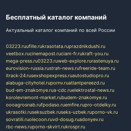
Бесплатный каталог компаний
Актуальный каталог компаний по всей России
03223.ru
ufille.ru
krasotata.ru
prazdnikdushi.ru
veetbox.ru
cinemapost.ru
ciam-fr.ru
kraft-you.ru
mega-press.ru
03223.ru
web-explore.ru
rastenuya.ru
eurovision-russia.ru
strah-news.ru
freeride-team.ru
itrack-24.ru
sexshopexpress.ru
autostudiopro.ru
alabuga-cityhotel.ru
pornv.ru
atlantpereezd.ru
bud-em-znakomye.ru
a-cdc.ru
elektrostal-news.ru
korolevremont-market.ru
budem-znakomye.ru
oooagrosnab.ru
fpodaso.ru
emfire.ru
pro-otdelky.ru
ukrasotki.ru
seksuzbek.ru
seks-uzbek.ru
porno-vk.ru
sovratili.ru
olecoon.ru
vd-dosug.ru
adonyev.ru
rbc-news.ru
porno-skvirt.ru
krospr.ru