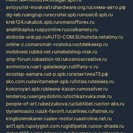
avtoyurist-moskva1.ru
hardware.org.ru
схема-авто.рф
dg-lab.ru
angrup.ru
recruiter.spb.ru
music8.spb.ru
krsk124.ru
kubok.spb.ru
romanofforex.ru
analitikaplus.ru
spyonline.ru
zosikamery.ru
sloboda-ural.pp.ru
AUTO-COM.SU
hohota.net
alimy.ru
online-z.com
aromat-vostoka.ru
otdelkaexp.ru
mobilvest.ru
bbd.net.ru
mebelshop.msk.ru
smp-forum.ru
bastion-td.ru
kosmoscreative.ru
avrmotors.ru
art-galadesign.ru
tiffany-c.ru
ecostep-samara.ru
d-p.spb.ru
галактика73.рф
sko.com.ru
davitamebel-spb.ru
fotsis.ru
tesiaes.ru
kokoroyari.spb.ru
blesna-kazan.ru
mossilver.ru
lenderoq.ru
sergeydobrin.ru
tochkazvuka.msk.ru
people-of-art.ru
bezzubova.ru
clubtibet.ru
orior-aks.ru
dynamoauto.ru
szk-favorit.ru
carlines.ru
flatnsk.ru
kingbolenskaner.ru
alex-motor.ru
astroline.net.ru
act1.spb.ru
polyglot.com.ru
gidlipetsk.ru
ooo-driada.ru