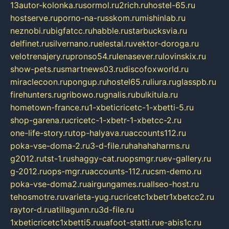
13autor-kolonka.ru
sormol.ru
2rich.ru
hostel-65.ru
hostserve.ru
porno-na-russkom.ru
mishinlab.ru
neznobi.ru
bigfatcc.ru
habble.ru
starbucksvia.ru
delfinet.ru
silvernano.ru
elestal.ru
vektor-doroga.ru
velotrenajery.ru
pronso54.ru
lenasever.ru
lovinskix.ru
show-pets.ru
smartnews03.ru
discofoxworld.ru
miraclecoon.ru
pongup.ru
hostel65.ru
liura.ru
glasspb.ru
firehunters.ru
gribowo.ru
gnalis.ru
bulkitula.ru
hometown-france.ru
1-xbeticricetc-1-xbetti-5.ru
shop-garena.ru
cricetc-1-xbetr-1-xbetcc-2.ru
one-life-story.ru
top-halyava.ru
accounts112.ru
poka-vse-doma-2.ru
3-d-file.ru
hahahaharms.ru
g2012.ru
tst-1.ru
shaggy-cat.ru
opsmgr.ru
ev-gallery.ru
g-2012.ru
ops-mgr.ru
accounts-112.ru
csm-demo.ru
poka-vse-doma2.ru
airgungames.ru
allseo-host.ru
tehosmotre.ru
varieta-yug.ru
cricetc1xbetr1xbetcc2.ru
raytor-d.ru
atillagunn.ru
3d-file.ru
1xbeticricetc1xbetti5.ru
uafoot-statti.ru
e-abis1c.ru