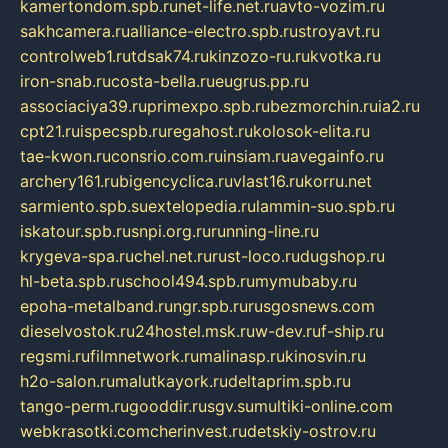
kamertondom.spb.ru
net-life.net.ru
avto-vozim.ru
sakhcamera.ru
alliance-electro.spb.ru
stroyavt.ru
controlweb1.ru
tdsak74.ru
kinzozo-ru.ru
kvotka.ru
iron-snab.ru
costa-bella.ru
eugrus.pp.ru
associaciya39.ru
primexpo.spb.ru
bezmorchin.ru
ia2.ru
cpt21.ru
ispecspb.ru
regahost.ru
kolosok-elita.ru
tae-kwon.ru
consrio.com.ru
insiam.ru
avegainfo.ru
archery161.ru
bigencyclica.ru
vlast16.ru
korru.net
sarmiento.spb.su
extelopedia.ru
lammin-suo.spb.ru
iskatour.spb.ru
snpi.org.ru
running-line.ru
krygeva-spa.ru
chel.net.ru
rust-loco.ru
dugshop.ru
hl-beta.spb.ru
school494.spb.ru
mymubaby.ru
epoha-metalband.ru
ngr.spb.ru
rusgosnews.com
dieselvostok.ru
24hostel.msk.ru
w-dev.ru
f-ship.ru
regsmi.ru
filmnetwork.ru
malinasp.ru
kinosvin.ru
h2o-salon.ru
malutkayork.ru
deltaprim.spb.ru
tango-perm.ru
gooddir.ru
sgv.su
multiki-online.com
webkrasotki.com
cherinvest.ru
detskiy-ostrov.ru