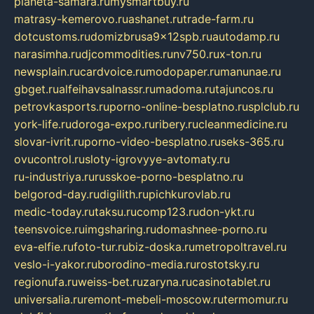
planeta-samara.ru
mysmartbuy.ru
matrasy-kemerovo.ru
ashanet.ru
trade-farm.ru
dotcustoms.ru
domizbrusa9x12spb.ru
autodamp.ru
narasimha.ru
djcommodities.ru
nv750.ru
x-ton.ru
newsplain.ru
cardvoice.ru
modopaper.ru
manunae.ru
gbget.ru
alfeihavsalnassr.ru
madoma.ru
tajuncos.ru
petrovkasports.ru
porno-online-besplatno.ru
splclub.ru
york-life.ru
doroga-expo.ru
ribery.ru
cleanmedicine.ru
slovar-ivrit.ru
porno-video-besplatno.ru
seks-365.ru
ovucontrol.ru
sloty-igrovyye-avtomaty.ru
ru-industriya.ru
russkoe-porno-besplatno.ru
belgorod-day.ru
digilith.ru
pichkurovlab.ru
medic-today.ru
taksu.ru
comp123.ru
don-ykt.ru
teensvoice.ru
imgsharing.ru
domashnee-porno.ru
eva-elfie.ru
foto-tur.ru
biz-doska.ru
metropoltravel.ru
veslo-i-yakor.ru
borodino-media.ru
rostotsky.ru
regionufa.ru
weiss-bet.ru
zaryna.ru
casinotablet.ru
universalia.ru
remont-mebeli-moscow.ru
termomur.ru