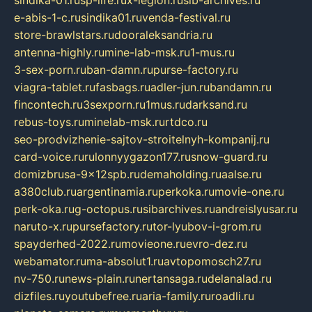
sindika-01.ru
sp-life.ru
x-legion.ru
sib-archives.ru
e-abis-1-c.ru
sindika01.ru
venda-festival.ru
store-brawlstars.ru
dooraleksandria.ru
antenna-highly.ru
mine-lab-msk.ru
1-mus.ru
3-sex-porn.ru
ban-damn.ru
purse-factory.ru
viagra-tablet.ru
fasbags.ru
adler-jun.ru
bandamn.ru
fincontech.ru
3sexporn.ru
1mus.ru
darksand.ru
rebus-toys.ru
minelab-msk.ru
rtdco.ru
seo-prodvizhenie-sajtov-stroitelnyh-kompanij.ru
card-voice.ru
rulonnyygazon177.ru
snow-guard.ru
domizbrusa-9x12spb.ru
demaholding.ru
aalse.ru
a380club.ru
argentinamia.ru
perkoka.ru
movie-one.ru
perk-oka.ru
g-octopus.ru
sibarchives.ru
andreislyusar.ru
naruto-x.ru
pursefactory.ru
tor-lyubov-i-grom.ru
spayderhed-2022.ru
movieone.ru
evro-dez.ru
webamator.ru
ma-absolut1.ru
avtopomosch27.ru
nv-750.ru
news-plain.ru
nertansaga.ru
delanalad.ru
dizfiles.ru
youtubefree.ru
aria-family.ru
roadli.ru