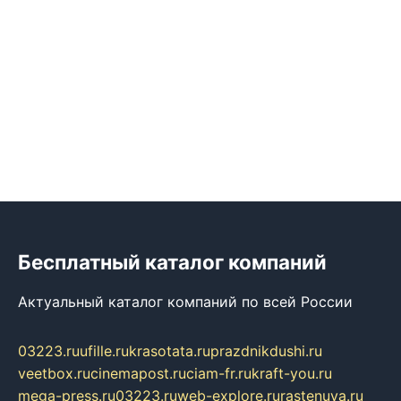
Бесплатный каталог компаний
Актуальный каталог компаний по всей России
03223.ru
ufille.ru
krasotata.ru
prazdnikdushi.ru
veetbox.ru
cinemapost.ru
ciam-fr.ru
kraft-you.ru
mega-press.ru
03223.ru
web-explore.ru
rastenuya.ru