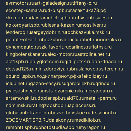
avrmotors.ru
art-galadesign.ru
tiffany-c.ru
ecostep-samara.ru
d-p.spb.ru
галактика73.рф
sko.com.ru
davitamebel-spb.ru
fotsis.ru
tesiaes.ru
kokoroyari.spb.ru
blesna-kazan.ru
mossilver.ru
lenderoq.ru
sergeydobrin.ru
tochkazvuka.msk.ru
people-of-art.ru
bezzubova.ru
clubtibet.ru
orior-aks.ru
dynamoauto.ru
szk-favorit.ru
carlines.ru
flatnsk.ru
kingbolenskaner.ru
alex-motor.ru
astroline.net.ru
act1.spb.ru
polyglot.com.ru
gidlipetsk.ru
ooo-driada.ru
detsad125.ru
mir-zdoroviya.ru
bruslanovo.ru
siterem.ru
council.spb.ru
лодкипатриот.рф
kafekolizey.ru
iclub.net.ru
gazon-easy.ru
sugarepilekb.ru
grinox.ru
pylesostineco.ru
msts-ozarenie.ru
kameryjooan.ru
artemovskij.ru
dopler.spb.ru
aid70.ru
metall-perm.ru
ndm.msk.ru
ratingzooshop.ru
apiaccess.ru
globalautotrade.info
bezverhovskoe.ru
drsschool.ru
ZOOSMART.SPB.RU
dalakony.ru
medikijob.ru
remontt.spb.ru
photostudia.spb.ru
myragon.ru