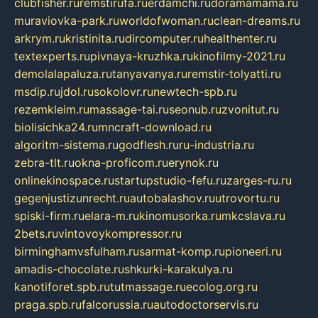
clubfisher.ru
remstirufa.ru
erdamchi.ru
doramamama.ru
muraviovka-park.ru
worldofwoman.ru
clean-dreams.ru
arkrym.ru
kristinita.ru
dircomputer.ru
healthenter.ru
textexperts.ru
pivnaya-kruzhka.ru
kinofilmy-2021.ru
demolalapaluza.ru
tanyavanya.ru
remstir-tolyatti.ru
msdip.ru
jdol.ru
sokolovr.ru
newtech-spb.ru
rezemkleim.ru
massage-tai.ru
seonub.ru
zvonitut.ru
biolisichka24.ru
mncraft-download.ru
algoritm-sistema.ru
godflesh.ru
ru-industria.ru
zebra-tlt.ru
okna-proficom.ru
erynok.ru
onlinekinospace.ru
startupstudio-fefu.ru
zarges-ru.ru
gegenjustizunrecht.ru
autobalashov.ru
utrovortu.ru
spiski-firm.ru
elara-m.ru
kinomusorka.ru
mkcslava.ru
2bets.ru
vintovoykompressor.ru
birminghamvsfulham.ru
sarmat-komp.ru
pioneeri.ru
amadis-chocolate.ru
shkurki-karakulya.ru
kanotiforet.spb.ru
tutmassage.ru
ecolog.org.ru
praga.spb.ru
falcorussia.ru
autodoctorservis.ru