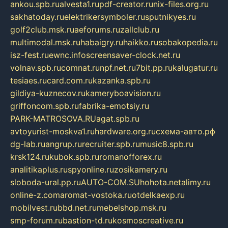
ankou.spb.ru
alvesta1.ru
pdf-creator.ru
nix-files.org.ru
sakhatoday.ru
elektrikersymboler.ru
sputnikyes.ru
golf2club.msk.ru
aeforums.ru
zallclub.ru
multimodal.msk.ru
habaigry.ru
haikko.ru
sobakopedia.ru
isz-fest.ru
ewnc.info
screensaver-clock.net.ru
volnav.spb.ru
comnat.ru
npf.net.ru
7bit.pp.ru
kalugatur.ru
tesiaes.ru
card.com.ru
kazanka.spb.ru
gildiya-kuznecov.ru
kameryboavision.ru
griffoncom.spb.ru
fabrika-emotsiy.ru
PARK-MATROSOVA.RU
agat.spb.ru
avtoyurist-moskva1.ru
hardware.org.ru
схема-авто.рф
dg-lab.ru
angrup.ru
recruiter.spb.ru
music8.spb.ru
krsk124.ru
kubok.spb.ru
romanofforex.ru
analitikaplus.ru
spyonline.ru
zosikamery.ru
sloboda-ural.pp.ru
AUTO-COM.SU
hohota.net
alimy.ru
online-z.com
aromat-vostoka.ru
otdelkaexp.ru
mobilvest.ru
bbd.net.ru
mebelshop.msk.ru
smp-forum.ru
bastion-td.ru
kosmoscreative.ru