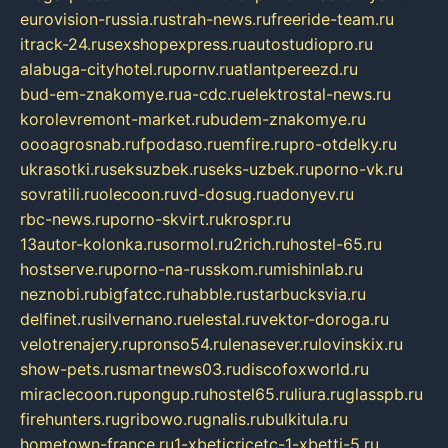
eurovision-russia.ru
strah-news.ru
freeride-team.ru
itrack-24.ru
sexshopexpress.ru
autostudiopro.ru
alabuga-cityhotel.ru
pornv.ru
atlantpereezd.ru
bud-em-znakomye.ru
a-cdc.ru
elektrostal-news.ru
korolevremont-market.ru
budem-znakomye.ru
oooagrosnab.ru
fpodaso.ru
emfire.ru
pro-otdelky.ru
ukrasotki.ru
seksuzbek.ru
seks-uzbek.ru
porno-vk.ru
sovratili.ru
olecoon.ru
vd-dosug.ru
adonyev.ru
rbc-news.ru
porno-skvirt.ru
krospr.ru
13autor-kolonka.ru
sormol.ru
2rich.ru
hostel-65.ru
hostserve.ru
porno-na-russkom.ru
mishinlab.ru
neznobi.ru
bigfatcc.ru
habble.ru
starbucksvia.ru
delfinet.ru
silvernano.ru
elestal.ru
vektor-doroga.ru
velotrenajery.ru
pronso54.ru
lenasever.ru
lovinskix.ru
show-pets.ru
smartnews03.ru
discofoxworld.ru
miraclecoon.ru
pongup.ru
hostel65.ru
liura.ru
glasspb.ru
firehunters.ru
gribowo.ru
gnalis.ru
bulkitula.ru
hometown-france.ru
1-xbeticricetc-1-xbetti-5.ru