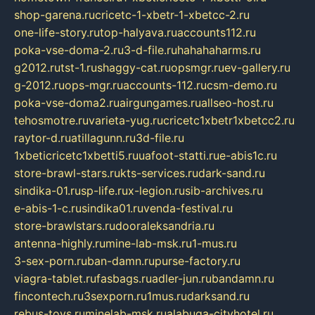
shop-garena.ru
cricetc-1-xbetr-1-xbetcc-2.ru
one-life-story.ru
top-halyava.ru
accounts112.ru
poka-vse-doma-2.ru
3-d-file.ru
hahahaharms.ru
g2012.ru
tst-1.ru
shaggy-cat.ru
opsmgr.ru
ev-gallery.ru
g-2012.ru
ops-mgr.ru
accounts-112.ru
csm-demo.ru
poka-vse-doma2.ru
airgungames.ru
allseo-host.ru
tehosmotre.ru
varieta-yug.ru
cricetc1xbetr1xbetcc2.ru
raytor-d.ru
atillagunn.ru
3d-file.ru
1xbeticricetc1xbetti5.ru
uafoot-statti.ru
e-abis1c.ru
store-brawl-stars.ru
kts-services.ru
dark-sand.ru
sindika-01.ru
sp-life.ru
x-legion.ru
sib-archives.ru
e-abis-1-c.ru
sindika01.ru
venda-festival.ru
store-brawlstars.ru
dooraleksandria.ru
antenna-highly.ru
mine-lab-msk.ru
1-mus.ru
3-sex-porn.ru
ban-damn.ru
purse-factory.ru
viagra-tablet.ru
fasbags.ru
adler-jun.ru
bandamn.ru
fincontech.ru
3sexporn.ru
1mus.ru
darksand.ru
rebus-toys.ru
minelab-msk.ru
alabuga-cityhotel.ru