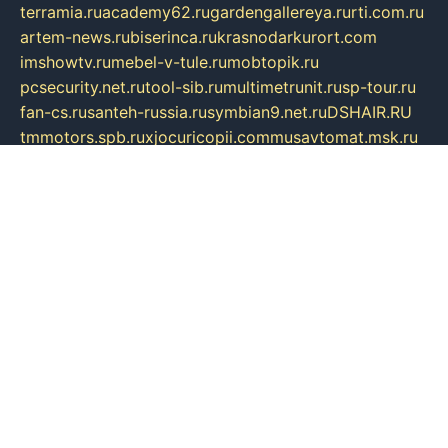
terramia.ru
academy62.ru
gardengallereya.ru
rti.com.ru
artem-news.ru
biserinca.ru
krasnodarkurort.com
imshowtv.ru
mebel-v-tule.ru
mobtopik.ru
pcsecurity.net.ru
tool-sib.ru
multimetrunit.ru
sp-tour.ru
fan-cs.ru
santeh-russia.ru
symbian9.net.ru
DSHAIR.RU
tmmotors.spb.ru
xjocuricopii.com
musavtomat.msk.ru
obustrojdom.ru
sovetcik.ru
ybaranovskaya.ru
ppknews.ru
cult-alshei.ru
JAPANRUSSIA.RU
proekciyamebel.ru
imper-finans.ru
rim.org.ru
glamourai.ru
brassminus.ru
zabor-pro.ru
ftn.pp.ru
dorogoe58.ru
laimengpacker.ru
kuzova-zapchasti.ru
sageerp.ru
taxodrom.ru
dsrazvitie.ru
hardcity.net.ru
ratinghomegames.ru
topservice25.ru
gubernyan.ru
gtglasslined.ru
ii4.ru
tssport.spb.ru
andorra24.com
blackwallstreet.ru
oboimos.ru
optim-doors.com.ru
ikuch.ru
nycr.org.ru
npa21.ru
vremya-ch.spb.ru
desert000.ru
ivtorgi.ru
ifiori.ru
catalog-statei.ru
dcv.org.ru
spetsmaster174.ru
ipkameryhiseeu.ru