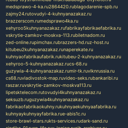
medsprawo-4-ka.ru
2864420.ru
blagodarenie-spb.ru
zajmy24.ru
tovudyi-4-kuhnyanazakaz.ru
brazzerscom.ru
medsprawo4ka.ru
xehyroo5kuhnyanazakaz.ru
fabrikayfabrikaefabrika.ru
vskrytie-zamkov-moskva-113.ru
biletnadom.ru
zed-online.ru
pimchax.ru
brazzers-hd.ru
z-host.ru
kitubeu2kuhnyanazakaz.ru
naperekate.ru
kuhnyaofabrikaufabrik.ru
kitubeu-2-kuhnyanazakaz.ru
xehyroo-5-kuhnyanazakaz.ru
cs-68.ru
guzywia-4-kuhnyanazakaz.ru
mir-tk.ru
vlknrussia.ru
cs68.ru
vladivostok-map.ru
video-seks.ru
bankaribi.ru
raszar.ru
vskrytie-zamkov-moskva113.ru
lipetsktelecom.ru
tovudyi4kuhnyanazakaz.ru
seksuzb.ru
guzywia4kuhnyanazakaz.ru
fabrikaofabrikaokuhny.ru
kuhnyaekuhnyaafabrika.ru
kuhnyaykuhnyayfabrika.ru
e-abis1c.ru
store-brawl-stars.ru
kts-services.ru
dark-sand.ru