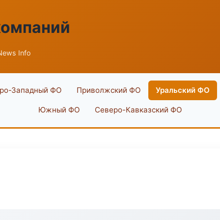
компаний
ews Info
ро-Западный ФО
Приволжский ФО
Уральский ФО
Южный ФО
Северо-Кавказский ФО