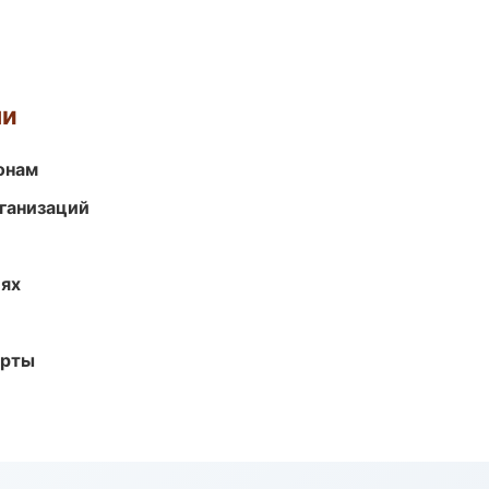
ми
онам
ганизаций
иях
арты