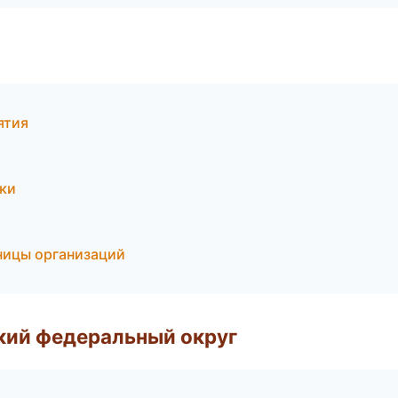
ятия
ски
ницы организаций
ский федеральный округ