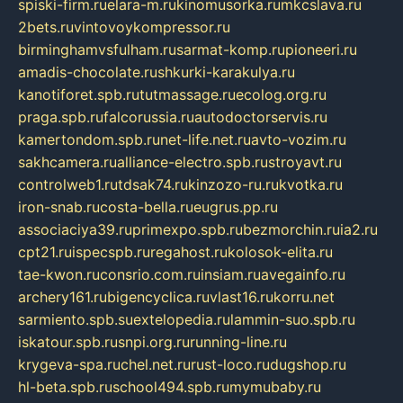
spiski-firm.ru
elara-m.ru
kinomusorka.ru
mkcslava.ru
2bets.ru
vintovoykompressor.ru
birminghamvsfulham.ru
sarmat-komp.ru
pioneeri.ru
amadis-chocolate.ru
shkurki-karakulya.ru
kanotiforet.spb.ru
tutmassage.ru
ecolog.org.ru
praga.spb.ru
falcorussia.ru
autodoctorservis.ru
kamertondom.spb.ru
net-life.net.ru
avto-vozim.ru
sakhcamera.ru
alliance-electro.spb.ru
stroyavt.ru
controlweb1.ru
tdsak74.ru
kinzozo-ru.ru
kvotka.ru
iron-snab.ru
costa-bella.ru
eugrus.pp.ru
associaciya39.ru
primexpo.spb.ru
bezmorchin.ru
ia2.ru
cpt21.ru
ispecspb.ru
regahost.ru
kolosok-elita.ru
tae-kwon.ru
consrio.com.ru
insiam.ru
avegainfo.ru
archery161.ru
bigencyclica.ru
vlast16.ru
korru.net
sarmiento.spb.su
extelopedia.ru
lammin-suo.spb.ru
iskatour.spb.ru
snpi.org.ru
running-line.ru
krygeva-spa.ru
chel.net.ru
rust-loco.ru
dugshop.ru
hl-beta.spb.ru
school494.spb.ru
mymubaby.ru