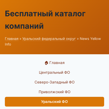
Бесплатный каталог
компаний
Главная
»
Уральский федеральный округ
» News Yellow
Info
🏠 Главная
Центральный ФО
Северо-Западный ФО
Приволжский ФО
Уральский ФО