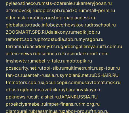
pylesostineco.ru
msts-ozarenie.ru
kameryjooan.ru
artemovskij.ru
dopler.spb.ru
aid70.ru
metall-perm.ru
ndm.msk.ru
ratingzooshop.ru
apiaccess.ru
globalautotrade.info
bezverhovskoe.ru
drsschool.ru
ZOOSMART.SPB.RU
dalakony.ru
medikijob.ru
remontt.spb.ru
photostudia.spb.ru
myragon.ru
terramia.ru
academy62.ru
gardengallereya.ru
rti.com.ru
artem-news.ru
biserinca.ru
krasnodarkurort.com
imshowtv.ru
mebel-v-tule.ru
mobtopik.ru
pcsecurity.net.ru
tool-sib.ru
multimetrunit.ru
sp-tour.ru
fan-cs.ru
santeh-russia.ru
symbian9.net.ru
DSHAIR.RU
tmmotors.spb.ru
xjocuricopii.com
musavtomat.msk.ru
obustrojdom.ru
sovetcik.ru
ybaranovskaya.ru
ppknews.ru
cult-alshei.ru
JAPANRUSSIA.RU
proekciyamebel.ru
imper-finans.ru
rim.org.ru
glamourai.ru
brassminus.ru
zabor-pro.ru
ftn.pp.ru
dorogoe58.ru
laimengpacker.ru
kuzova-zapchasti.ru
sageerp.ru
taxodrom.ru
dsrazvitie.ru
hardcity.net.ru