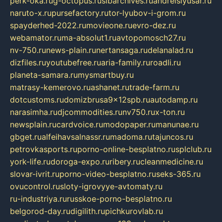
perk-oka.ru
g-octopus.ru
sibarchives.ru
andreislyusar.ru
naruto-x.ru
pursefactory.ru
tor-lyubov-i-grom.ru
spayderhed-2022.ru
movieone.ru
evro-dez.ru
webamator.ru
ma-absolut1.ru
avtopomosch27.ru
nv-750.ru
news-plain.ru
nertansaga.ru
delanalad.ru
dizfiles.ru
youtubefree.ru
aria-family.ru
roadli.ru
planeta-samara.ru
mysmartbuy.ru
matrasy-kemerovo.ru
ashanet.ru
trade-farm.ru
dotcustoms.ru
domizbrusa9x12spb.ru
autodamp.ru
narasimha.ru
djcommodities.ru
nv750.ru
x-ton.ru
newsplain.ru
cardvoice.ru
modopaper.ru
manunae.ru
gbget.ru
alfeihavsalnassr.ru
madoma.ru
tajuncos.ru
petrovkasports.ru
porno-online-besplatno.ru
splclub.ru
york-life.ru
doroga-expo.ru
ribery.ru
cleanmedicine.ru
slovar-ivrit.ru
porno-video-besplatno.ru
seks-365.ru
ovucontrol.ru
sloty-igrovyye-avtomaty.ru
ru-industriya.ru
russkoe-porno-besplatno.ru
belgorod-day.ru
digilith.ru
pichkurovlab.ru