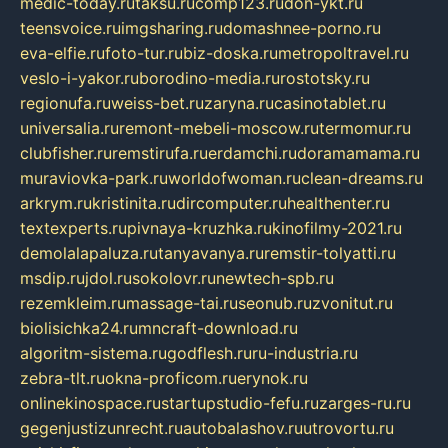
medic-today.ru
taksu.ru
comp123.ru
don-ykt.ru
teensvoice.ru
imgsharing.ru
domashnee-porno.ru
eva-elfie.ru
foto-tur.ru
biz-doska.ru
metropoltravel.ru
veslo-i-yakor.ru
borodino-media.ru
rostotsky.ru
regionufa.ru
weiss-bet.ru
zaryna.ru
casinotablet.ru
universalia.ru
remont-mebeli-moscow.ru
termomur.ru
clubfisher.ru
remstirufa.ru
erdamchi.ru
doramamama.ru
muraviovka-park.ru
worldofwoman.ru
clean-dreams.ru
arkrym.ru
kristinita.ru
dircomputer.ru
healthenter.ru
textexperts.ru
pivnaya-kruzhka.ru
kinofilmy-2021.ru
demolalapaluza.ru
tanyavanya.ru
remstir-tolyatti.ru
msdip.ru
jdol.ru
sokolovr.ru
newtech-spb.ru
rezemkleim.ru
massage-tai.ru
seonub.ru
zvonitut.ru
biolisichka24.ru
mncraft-download.ru
algoritm-sistema.ru
godflesh.ru
ru-industria.ru
zebra-tlt.ru
okna-proficom.ru
erynok.ru
onlinekinospace.ru
startupstudio-fefu.ru
zarges-ru.ru
gegenjustizunrecht.ru
autobalashov.ru
utrovortu.ru