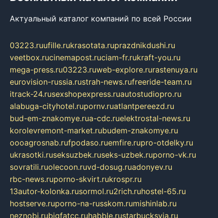
Актуальный каталог компаний по всей России
03223.ru
ufille.ru
krasotata.ru
prazdnikdushi.ru
veetbox.ru
cinemapost.ru
ciam-fr.ru
kraft-you.ru
mega-press.ru
03223.ru
web-explore.ru
rastenuya.ru
eurovision-russia.ru
strah-news.ru
freeride-team.ru
itrack-24.ru
sexshopexpress.ru
autostudiopro.ru
alabuga-cityhotel.ru
pornv.ru
atlantpereezd.ru
bud-em-znakomye.ru
a-cdc.ru
elektrostal-news.ru
korolevremont-market.ru
budem-znakomye.ru
oooagrosnab.ru
fpodaso.ru
emfire.ru
pro-otdelky.ru
ukrasotki.ru
seksuzbek.ru
seks-uzbek.ru
porno-vk.ru
sovratili.ru
olecoon.ru
vd-dosug.ru
adonyev.ru
rbc-news.ru
porno-skvirt.ru
krospr.ru
13autor-kolonka.ru
sormol.ru
2rich.ru
hostel-65.ru
hostserve.ru
porno-na-russkom.ru
mishinlab.ru
neznobi.ru
bigfatcc.ru
habble.ru
starbucksvia.ru