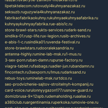
lipetsktelecom.ru
tovudyi4kuhnyanazakaz.ru
seksuzb.ru
guzywia4kuhnyanazakaz.ru
fabrikaofabrikaokuhny.ru
kuhnyaekuhnyaafabrika.ru
kuhnyaykuhnyayfabrika.ru
e-abis1c.ru
store-brawl-stars.ru
kts-services.ru
dark-sand.ru
sindika-01.ru
sp-life.ru
x-legion.ru
sib-archives.ru
e-abis-1-c.ru
sindika01.ru
venda-festival.ru
store-brawlstars.ru
dooraleksandria.ru
antenna-highly.ru
mine-lab-msk.ru
1-mus.ru
3-sex-porn.ru
ban-damn.ru
purse-factory.ru
viagra-tablet.ru
fasbags.ru
adler-jun.ru
bandamn.ru
fincontech.ru
3sexporn.ru
1mus.ru
darksand.ru
rebus-toys.ru
minelab-msk.ru
rtdco.ru
seo-prodvizhenie-sajtov-stroitelnyh-kompanij.ru
card-voice.ru
rulonnyygazon177.ru
snow-guard.ru
domizbrusa-9x12spb.ru
demaholding.ru
aalse.ru
a380club.ru
argentinamia.ru
perkoka.ru
movie-one.ru