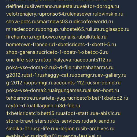
delfinet.ru
silvernano.ru
elestal.ru
vektor-doroga.ru
velotrenajery.ru
pronso54.ru
lenasever.ru
lovinskix.ru
show-pets.ru
smartnews03.ru
discofoxworld.ru
miraclecoon.ru
pongup.ru
hostel65.ru
liura.ru
glasspb.ru
firehunters.ru
gribowo.ru
gnalis.ru
bulkitula.ru
hometown-france.ru
1-xbeticricetc-1-xbetti-5.ru
shop-garena.ru
cricetc-1-xbetr-1-xbetcc-2.ru
one-life-story.ru
top-halyava.ru
accounts112.ru
poka-vse-doma-2.ru
3-d-file.ru
hahahaharms.ru
g2012.ru
tst-1.ru
shaggy-cat.ru
opsmgr.ru
ev-gallery.ru
g-2012.ru
ops-mgr.ru
accounts-112.ru
csm-demo.ru
poka-vse-doma2.ru
airgungames.ru
allseo-host.ru
tehosmotre.ru
varieta-yug.ru
cricetc1xbetr1xbetcc2.ru
raytor-d.ru
atillagunn.ru
3d-file.ru
1xbeticricetc1xbetti5.ru
uafoot-statti.ru
e-abis1c.ru
store-brawl-stars.ru
kts-services.ru
dark-sand.ru
sindika-01.ru
sp-life.ru
x-legion.ru
sib-archives.ru
e-abis-1-c.ru
sindika01.ru
venda-festival.ru