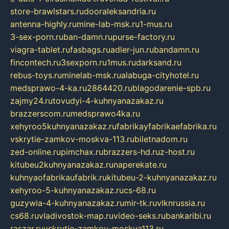
store-brawlstars.ru
dooraleksandria.ru
antenna-highly.ru
mine-lab-msk.ru
1-mus.ru
3-sex-porn.ru
ban-damn.ru
purse-factory.ru
viagra-tablet.ru
fasbags.ru
adler-jun.ru
bandamn.ru
fincontech.ru
3sexporn.ru
1mus.ru
darksand.ru
rebus-toys.ru
minelab-msk.ru
alabuga-cityhotel.ru
medsprawo-4-ka.ru
2864420.ru
blagodarenie-spb.ru
zajmy24.ru
tovudyi-4-kuhnyanazakaz.ru
brazzerscom.ru
medsprawo4ka.ru
xehyroo5kuhnyanazakaz.ru
fabrikayfabrikaefabrika.ru
vskrytie-zamkov-moskva-113.ru
biletnadom.ru
zed-online.ru
pimchax.ru
brazzers-hd.ru
z-host.ru
kitubeu2kuhnyanazakaz.ru
naperekate.ru
kuhnyaofabrikaufabrik.ru
kitubeu-2-kuhnyanazakaz.ru
xehyroo-5-kuhnyanazakaz.ru
cs-68.ru
guzywia-4-kuhnyanazakaz.ru
mir-tk.ru
vlknrussia.ru
cs68.ru
vladivostok-map.ru
video-seks.ru
bankaribi.ru
raszar.ru
vskrytie-zamkov-moskva113.ru