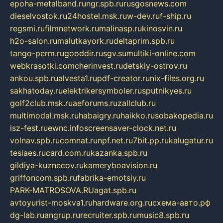
epoha-metalband.ru
ngr.spb.ru
rusgosnews.com
dieselvostok.ru
24hostel.msk.ru
w-dev.ru
f-ship.ru
regsmi.ru
filmnetwork.ru
malinasp.ru
kinosvin.ru
h2o-salon.ru
malutkayork.ru
deltaprim.spb.ru
tango-perm.ru
gooddir.ru
sgv.su
multiki-online.com
webkrasotki.com
cherinvest.ru
detskiy-ostrov.ru
ankou.spb.ru
alvesta1.ru
pdf-creator.ru
nix-files.org.ru
sakhatoday.ru
elektrikersymboler.ru
sputnikyes.ru
golf2club.msk.ru
aeforums.ru
zallclub.ru
multimodal.msk.ru
habaigry.ru
haikko.ru
sobakopedia.ru
isz-fest.ru
ewnc.info
screensaver-clock.net.ru
volnav.spb.ru
comnat.ru
npf.net.ru
7bit.pp.ru
kalugatur.ru
tesiaes.ru
card.com.ru
kazanka.spb.ru
gildiya-kuznecov.ru
kameryboavision.ru
griffoncom.spb.ru
fabrika-emotsiy.ru
PARK-MATROSOVA.RU
agat.spb.ru
avtoyurist-moskva1.ru
hardware.org.ru
схема-авто.рф
dg-lab.ru
angrup.ru
recruiter.spb.ru
music8.spb.ru