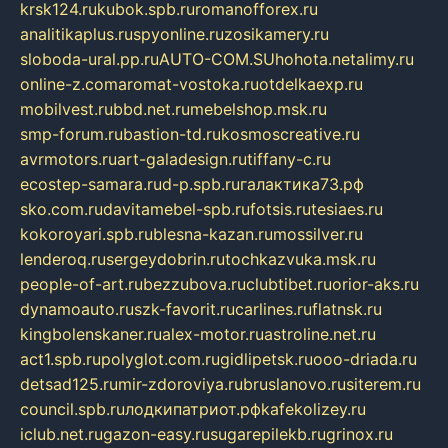
krsk124.ru
kubok.spb.ru
romanofforex.ru
analitikaplus.ru
spyonline.ru
zosikamery.ru
sloboda-ural.pp.ru
AUTO-COM.SU
hohota.net
alimy.ru
online-z.com
aromat-vostoka.ru
otdelkaexp.ru
mobilvest.ru
bbd.net.ru
mebelshop.msk.ru
smp-forum.ru
bastion-td.ru
kosmoscreative.ru
avrmotors.ru
art-galadesign.ru
tiffany-c.ru
ecostep-samara.ru
d-p.spb.ru
галактика73.рф
sko.com.ru
davitamebel-spb.ru
fotsis.ru
tesiaes.ru
kokoroyari.spb.ru
blesna-kazan.ru
mossilver.ru
lenderoq.ru
sergeydobrin.ru
tochkazvuka.msk.ru
people-of-art.ru
bezzubova.ru
clubtibet.ru
orior-aks.ru
dynamoauto.ru
szk-favorit.ru
carlines.ru
flatnsk.ru
kingbolenskaner.ru
alex-motor.ru
astroline.net.ru
act1.spb.ru
polyglot.com.ru
gidlipetsk.ru
ooo-driada.ru
detsad125.ru
mir-zdoroviya.ru
bruslanovo.ru
siterem.ru
council.spb.ru
лодкипатриот.рф
kafekolizey.ru
iclub.net.ru
gazon-easy.ru
sugarepilekb.ru
grinox.ru