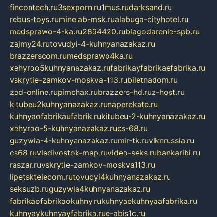
fincontech.ru
3sexporn.ru
1mus.ru
darksand.ru
rebus-toys.ru
minelab-msk.ru
alabuga-cityhotel.ru
medsprawo-4-ka.ru
2864420.ru
blagodarenie-spb.ru
zajmy24.ru
tovudyi-4-kuhnyanazakaz.ru
brazzerscom.ru
medsprawo4ka.ru
xehyroo5kuhnyanazakaz.ru
fabrikayfabrikaefabrika.ru
vskrytie-zamkov-moskva-113.ru
biletnadom.ru
zed-online.ru
pimchax.ru
brazzers-hd.ru
z-host.ru
kitubeu2kuhnyanazakaz.ru
naperekate.ru
kuhnyaofabrikaufabrik.ru
kitubeu-2-kuhnyanazakaz.ru
xehyroo-5-kuhnyanazakaz.ru
cs-68.ru
guzywia-4-kuhnyanazakaz.ru
mir-tk.ru
vlknrussia.ru
cs68.ru
vladivostok-map.ru
video-seks.ru
bankaribi.ru
raszar.ru
vskrytie-zamkov-moskva113.ru
lipetsktelecom.ru
tovudyi4kuhnyanazakaz.ru
seksuzb.ru
guzywia4kuhnyanazakaz.ru
fabrikaofabrikaokuhny.ru
kuhnyaekuhnyaafabrika.ru
kuhnyaykuhnyayfabrika.ru
e-abis1c.ru