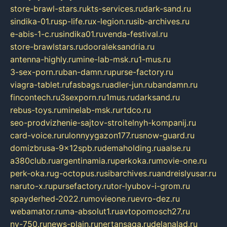
store-brawl-stars.ru
kts-services.ru
dark-sand.ru
sindika-01.ru
sp-life.ru
x-legion.ru
sib-archives.ru
e-abis-1-c.ru
sindika01.ru
venda-festival.ru
store-brawlstars.ru
dooraleksandria.ru
antenna-highly.ru
mine-lab-msk.ru
1-mus.ru
3-sex-porn.ru
ban-damn.ru
purse-factory.ru
viagra-tablet.ru
fasbags.ru
adler-jun.ru
bandamn.ru
fincontech.ru
3sexporn.ru
1mus.ru
darksand.ru
rebus-toys.ru
minelab-msk.ru
rtdco.ru
seo-prodvizhenie-sajtov-stroitelnyh-kompanij.ru
card-voice.ru
rulonnyygazon177.ru
snow-guard.ru
domizbrusa-9x12spb.ru
demaholding.ru
aalse.ru
a380club.ru
argentinamia.ru
perkoka.ru
movie-one.ru
perk-oka.ru
g-octopus.ru
sibarchives.ru
andreislyusar.ru
naruto-x.ru
pursefactory.ru
tor-lyubov-i-grom.ru
spayderhed-2022.ru
movieone.ru
evro-dez.ru
webamator.ru
ma-absolut1.ru
avtopomosch27.ru
nv-750.ru
news-plain.ru
nertansaga.ru
delanalad.ru