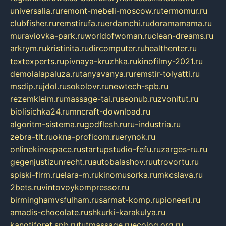
universalia.ru
remont-mebeli-moscow.ru
termomur.ru
clubfisher.ru
remstirufa.ru
erdamchi.ru
doramamama.ru
muraviovka-park.ru
worldofwoman.ru
clean-dreams.ru
arkrym.ru
kristinita.ru
dircomputer.ru
healthenter.ru
textexperts.ru
pivnaya-kruzhka.ru
kinofilmy-2021.ru
demolalapaluza.ru
tanyavanya.ru
remstir-tolyatti.ru
msdip.ru
jdol.ru
sokolovr.ru
newtech-spb.ru
rezemkleim.ru
massage-tai.ru
seonub.ru
zvonitut.ru
biolisichka24.ru
mncraft-download.ru
algoritm-sistema.ru
godflesh.ru
ru-industria.ru
zebra-tlt.ru
okna-proficom.ru
erynok.ru
onlinekinospace.ru
startupstudio-fefu.ru
zarges-ru.ru
gegenjustizunrecht.ru
autobalashov.ru
utrovortu.ru
spiski-firm.ru
elara-m.ru
kinomusorka.ru
mkcslava.ru
2bets.ru
vintovoykompressor.ru
birminghamvsfulham.ru
sarmat-komp.ru
pioneeri.ru
amadis-chocolate.ru
shkurki-karakulya.ru
kanotiforet.spb.ru
tutmassage.ru
ecolog.org.ru