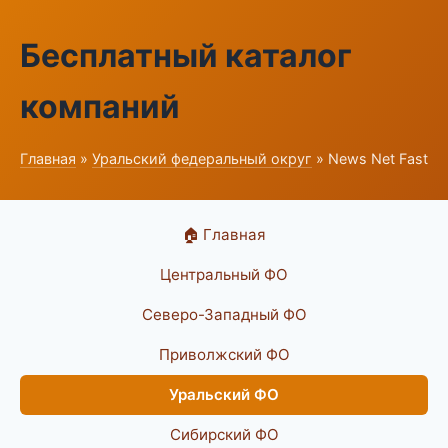
Бесплатный каталог
компаний
Главная
»
Уральский федеральный округ
» News Net Fast
🏠 Главная
Центральный ФО
Северо-Западный ФО
Приволжский ФО
Уральский ФО
Сибирский ФО