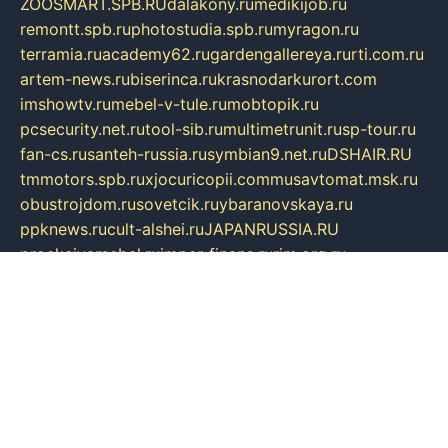
ZOOSMART.SPB.RU
dalakony.ru
medikijob.ru
remontt.spb.ru
photostudia.spb.ru
myragon.ru
terramia.ru
academy62.ru
gardengallereya.ru
rti.com.ru
artem-news.ru
biserinca.ru
krasnodarkurort.com
imshowtv.ru
mebel-v-tule.ru
mobtopik.ru
pcsecurity.net.ru
tool-sib.ru
multimetrunit.ru
sp-tour.ru
fan-cs.ru
santeh-russia.ru
symbian9.net.ru
DSHAIR.RU
tmmotors.spb.ru
xjocuricopii.com
musavtomat.msk.ru
obustrojdom.ru
sovetcik.ru
ybaranovskaya.ru
ppknews.ru
cult-alshei.ru
JAPANRUSSIA.RU
proekciyamebel.ru
imper-finans.ru
rim.org.ru
glamourai.ru
brassminus.ru
zabor-pro.ru
ftn.pp.ru
dorogoe58.ru
laimengpacker.ru
kuzova-zapchasti.ru
sageerp.ru
taxodrom.ru
dsrazvitie.ru
hardcity.net.ru
ratinghomegames.ru
topservice25.ru
gubernyan.ru
gtglasslined.ru
ii4.ru
tssport.spb.ru
andorra24.com
blackwallstreet.ru
oboimos.ru
optim-doors.com.ru
ikuch.ru
nycr.org.ru
npa21.ru
vremya-ch.spb.ru