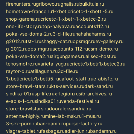
firehunters.ru
gribowo.ru
gnalis.ru
bulkitula.ru
hometown-france.ru
1-xbeticricetc-1-xbetti-5.ru
shop-garena.ru
cricetc-1-xbetr-1-xbetcc-2.ru
one-life-story.ru
top-halyava.ru
accounts112.ru
poka-vse-doma-2.ru
3-d-file.ru
hahahaharms.ru
g2012.ru
tst-1.ru
shaggy-cat.ru
opsmgr.ru
ev-gallery.ru
g-2012.ru
ops-mgr.ru
accounts-112.ru
csm-demo.ru
poka-vse-doma2.ru
airgungames.ru
allseo-host.ru
tehosmotre.ru
varieta-yug.ru
cricetc1xbetr1xbetcc2.ru
raytor-d.ru
atillagunn.ru
3d-file.ru
1xbeticricetc1xbetti5.ru
uafoot-statti.ru
e-abis1c.ru
store-brawl-stars.ru
kts-services.ru
dark-sand.ru
sindika-01.ru
sp-life.ru
x-legion.ru
sib-archives.ru
e-abis-1-c.ru
sindika01.ru
venda-festival.ru
store-brawlstars.ru
dooraleksandria.ru
antenna-highly.ru
mine-lab-msk.ru
1-mus.ru
3-sex-porn.ru
ban-damn.ru
purse-factory.ru
viagra-tablet.ru
fasbags.ru
adler-jun.ru
bandamn.ru