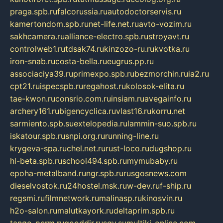
praga.spb.ru
falcorussia.ru
autodoctorservis.ru
kamertondom.spb.ru
net-life.net.ru
avto-vozim.ru
sakhcamera.ru
alliance-electro.spb.ru
stroyavt.ru
controlweb1.ru
tdsak74.ru
kinzozo-ru.ru
kvotka.ru
iron-snab.ru
costa-bella.ru
eugrus.pp.ru
associaciya39.ru
primexpo.spb.ru
bezmorchin.ru
ia2.ru
cpt21.ru
ispecspb.ru
regahost.ru
kolosok-elita.ru
tae-kwon.ru
consrio.com.ru
insiam.ru
avegainfo.ru
archery161.ru
bigencyclica.ru
vlast16.ru
korru.net
sarmiento.spb.su
extelopedia.ru
lammin-suo.spb.ru
iskatour.spb.ru
snpi.org.ru
running-line.ru
krygeva-spa.ru
chel.net.ru
rust-loco.ru
dugshop.ru
hl-beta.spb.ru
school494.spb.ru
mymubaby.ru
epoha-metalband.ru
ngr.spb.ru
rusgosnews.com
dieselvostok.ru
24hostel.msk.ru
w-dev.ru
f-ship.ru
regsmi.ru
filmnetwork.ru
malinasp.ru
kinosvin.ru
h2o-salon.ru
malutkayork.ru
deltaprim.spb.ru
tango-perm.ru
gooddir.ru
sgv.su
multiki-online.com