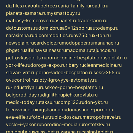
dizfiles.ru
youtubefree.ru
aria-family.ru
roadli.ru
planeta-samara.ru
mysmartbuy.ru
matrasy-kemerovo.ru
ashanet.ru
trade-farm.ru
dotcustoms.ru
domizbrusa9x12spb.ru
autodamp.ru
narasimha.ru
djcommodities.ru
nv750.ru
x-ton.ru
newsplain.ru
cardvoice.ru
modopaper.ru
manunae.ru
gbget.ru
alfeihavsalnassr.ru
madoma.ru
tajuncos.ru
petrovkasports.ru
porno-online-besplatno.ru
splclub.ru
york-life.ru
doroga-expo.ru
ribery.ru
cleanmedicine.ru
slovar-ivrit.ru
porno-video-besplatno.ru
seks-365.ru
ovucontrol.ru
sloty-igrovyye-avtomaty.ru
ru-industriya.ru
russkoe-porno-besplatno.ru
belgorod-day.ru
digilith.ru
pichkurovlab.ru
medic-today.ru
taksu.ru
comp123.ru
don-ykt.ru
teensvoice.ru
imgsharing.ru
domashnee-porno.ru
eva-elfie.ru
foto-tur.ru
biz-doska.ru
metropoltravel.ru
veslo-i-yakor.ru
borodino-media.ru
rostotsky.ru
regionufa.ru
weiss-bet.ru
zaryna.ru
casinotablet.ru