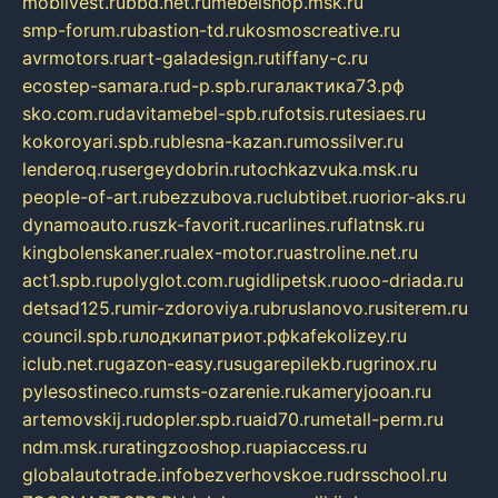
mobilvest.ru
bbd.net.ru
mebelshop.msk.ru
smp-forum.ru
bastion-td.ru
kosmoscreative.ru
avrmotors.ru
art-galadesign.ru
tiffany-c.ru
ecostep-samara.ru
d-p.spb.ru
галактика73.рф
sko.com.ru
davitamebel-spb.ru
fotsis.ru
tesiaes.ru
kokoroyari.spb.ru
blesna-kazan.ru
mossilver.ru
lenderoq.ru
sergeydobrin.ru
tochkazvuka.msk.ru
people-of-art.ru
bezzubova.ru
clubtibet.ru
orior-aks.ru
dynamoauto.ru
szk-favorit.ru
carlines.ru
flatnsk.ru
kingbolenskaner.ru
alex-motor.ru
astroline.net.ru
act1.spb.ru
polyglot.com.ru
gidlipetsk.ru
ooo-driada.ru
detsad125.ru
mir-zdoroviya.ru
bruslanovo.ru
siterem.ru
council.spb.ru
лодкипатриот.рф
kafekolizey.ru
iclub.net.ru
gazon-easy.ru
sugarepilekb.ru
grinox.ru
pylesostineco.ru
msts-ozarenie.ru
kameryjooan.ru
artemovskij.ru
dopler.spb.ru
aid70.ru
metall-perm.ru
ndm.msk.ru
ratingzooshop.ru
apiaccess.ru
globalautotrade.info
bezverhovskoe.ru
drsschool.ru