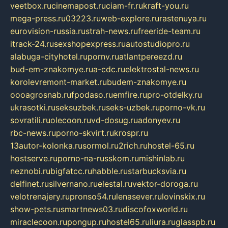
veetbox.ru
cinemapost.ru
ciam-fr.ru
kraft-you.ru
mega-press.ru
03223.ru
web-explore.ru
rastenuya.ru
eurovision-russia.ru
strah-news.ru
freeride-team.ru
itrack-24.ru
sexshopexpress.ru
autostudiopro.ru
alabuga-cityhotel.ru
pornv.ru
atlantpereezd.ru
bud-em-znakomye.ru
a-cdc.ru
elektrostal-news.ru
korolevremont-market.ru
budem-znakomye.ru
oooagrosnab.ru
fpodaso.ru
emfire.ru
pro-otdelky.ru
ukrasotki.ru
seksuzbek.ru
seks-uzbek.ru
porno-vk.ru
sovratili.ru
olecoon.ru
vd-dosug.ru
adonyev.ru
rbc-news.ru
porno-skvirt.ru
krospr.ru
13autor-kolonka.ru
sormol.ru
2rich.ru
hostel-65.ru
hostserve.ru
porno-na-russkom.ru
mishinlab.ru
neznobi.ru
bigfatcc.ru
habble.ru
starbucksvia.ru
delfinet.ru
silvernano.ru
elestal.ru
vektor-doroga.ru
velotrenajery.ru
pronso54.ru
lenasever.ru
lovinskix.ru
show-pets.ru
smartnews03.ru
discofoxworld.ru
miraclecoon.ru
pongup.ru
hostel65.ru
liura.ru
glasspb.ru