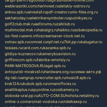
webkrasotki.com
cherinvest.ru
detskiy-ostrov.ru
ankou.spb.ru
alvesta1.ru
pdf-creator.ru
nix-files.org.ru
sakhatoday.ru
elektrikersymboler.ru
sputnikyes.ru
golf2club.msk.ru
aeforums.ru
zallclub.ru
multimodal.msk.ru
habaigry.ru
haikko.ru
sobakopedia.ru
isz-fest.ru
ewnc.info
screensaver-clock.net.ru
volnav.spb.ru
comnat.ru
npf.net.ru
7bit.pp.ru
kalugatur.ru
tesiaes.ru
card.com.ru
kazanka.spb.ru
gildiya-kuznecov.ru
kameryboavision.ru
griffoncom.spb.ru
fabrika-emotsiy.ru
PARK-MATROSOVA.RU
agat.spb.ru
avtoyurist-moskva1.ru
hardware.org.ru
схема-авто.рф
dg-lab.ru
angrup.ru
recruiter.spb.ru
music8.spb.ru
krsk124.ru
kubok.spb.ru
romanofforex.ru
analitikaplus.ru
spyonline.ru
zosikamery.ru
sloboda-ural.pp.ru
AUTO-COM.SU
hohota.net
alimy.ru
online-z.com
aromat-vostoka.ru
otdelkaexp.ru