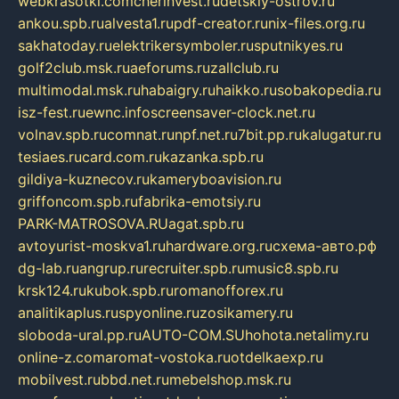
webkrasotki.com
cherinvest.ru
detskiy-ostrov.ru
ankou.spb.ru
alvesta1.ru
pdf-creator.ru
nix-files.org.ru
sakhatoday.ru
elektrikersymboler.ru
sputnikyes.ru
golf2club.msk.ru
aeforums.ru
zallclub.ru
multimodal.msk.ru
habaigry.ru
haikko.ru
sobakopedia.ru
isz-fest.ru
ewnc.info
screensaver-clock.net.ru
volnav.spb.ru
comnat.ru
npf.net.ru
7bit.pp.ru
kalugatur.ru
tesiaes.ru
card.com.ru
kazanka.spb.ru
gildiya-kuznecov.ru
kameryboavision.ru
griffoncom.spb.ru
fabrika-emotsiy.ru
PARK-MATROSOVA.RU
agat.spb.ru
avtoyurist-moskva1.ru
hardware.org.ru
схема-авто.рф
dg-lab.ru
angrup.ru
recruiter.spb.ru
music8.spb.ru
krsk124.ru
kubok.spb.ru
romanofforex.ru
analitikaplus.ru
spyonline.ru
zosikamery.ru
sloboda-ural.pp.ru
AUTO-COM.SU
hohota.net
alimy.ru
online-z.com
aromat-vostoka.ru
otdelkaexp.ru
mobilvest.ru
bbd.net.ru
mebelshop.msk.ru