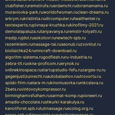
clubfisher.ru
remstirufa.ru
erdamchi.ru
doramamama.ru
muraviovka-park.ru
worldofwoman.ru
clean-dreams.ru
arkrym.ru
kristinita.ru
dircomputer.ru
healthenter.ru
textexperts.ru
pivnaya-kruzhka.ru
kinofilmy-2021.ru
demolalapaluza.ru
tanyavanya.ru
remstir-tolyatti.ru
msdip.ru
jdol.ru
sokolovr.ru
newtech-spb.ru
rezemkleim.ru
massage-tai.ru
seonub.ru
zvonitut.ru
biolisichka24.ru
mncraft-download.ru
algoritm-sistema.ru
godflesh.ru
ru-industria.ru
zebra-tlt.ru
okna-proficom.ru
erynok.ru
onlinekinospace.ru
startupstudio-fefu.ru
zarges-ru.ru
gegenjustizunrecht.ru
autobalashov.ru
utrovortu.ru
spiski-firm.ru
elara-m.ru
kinomusorka.ru
mkcslava.ru
2bets.ru
vintovoykompressor.ru
birminghamvsfulham.ru
sarmat-komp.ru
pioneeri.ru
amadis-chocolate.ru
shkurki-karakulya.ru
kanotiforet.spb.ru
tutmassage.ru
ecolog.org.ru
praga.spb.ru
falcorussia.ru
autodoctorservis.ru