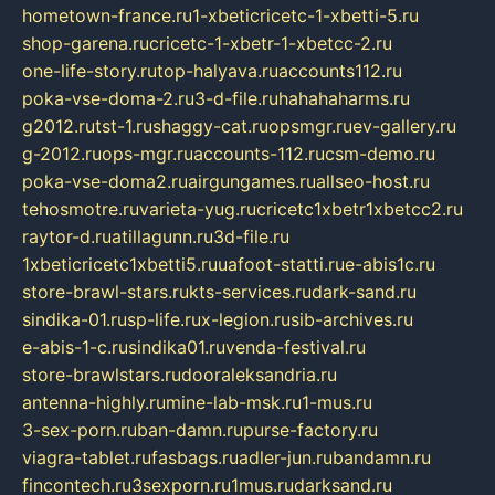
hometown-france.ru
1-xbeticricetc-1-xbetti-5.ru
shop-garena.ru
cricetc-1-xbetr-1-xbetcc-2.ru
one-life-story.ru
top-halyava.ru
accounts112.ru
poka-vse-doma-2.ru
3-d-file.ru
hahahaharms.ru
g2012.ru
tst-1.ru
shaggy-cat.ru
opsmgr.ru
ev-gallery.ru
g-2012.ru
ops-mgr.ru
accounts-112.ru
csm-demo.ru
poka-vse-doma2.ru
airgungames.ru
allseo-host.ru
tehosmotre.ru
varieta-yug.ru
cricetc1xbetr1xbetcc2.ru
raytor-d.ru
atillagunn.ru
3d-file.ru
1xbeticricetc1xbetti5.ru
uafoot-statti.ru
e-abis1c.ru
store-brawl-stars.ru
kts-services.ru
dark-sand.ru
sindika-01.ru
sp-life.ru
x-legion.ru
sib-archives.ru
e-abis-1-c.ru
sindika01.ru
venda-festival.ru
store-brawlstars.ru
dooraleksandria.ru
antenna-highly.ru
mine-lab-msk.ru
1-mus.ru
3-sex-porn.ru
ban-damn.ru
purse-factory.ru
viagra-tablet.ru
fasbags.ru
adler-jun.ru
bandamn.ru
fincontech.ru
3sexporn.ru
1mus.ru
darksand.ru