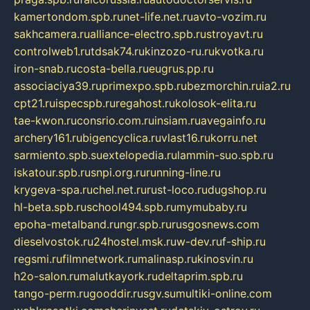
kamertondom.spb.ru
net-life.net.ru
avto-vozim.ru
sakhcamera.ru
alliance-electro.spb.ru
stroyavt.ru
controlweb1.ru
tdsak74.ru
kinzozo-ru.ru
kvotka.ru
iron-snab.ru
costa-bella.ru
eugrus.pp.ru
associaciya39.ru
primexpo.spb.ru
bezmorchin.ru
ia2.ru
cpt21.ru
ispecspb.ru
regahost.ru
kolosok-elita.ru
tae-kwon.ru
consrio.com.ru
insiam.ru
avegainfo.ru
archery161.ru
bigencyclica.ru
vlast16.ru
korru.net
sarmiento.spb.su
extelopedia.ru
lammin-suo.spb.ru
iskatour.spb.ru
snpi.org.ru
running-line.ru
krygeva-spa.ru
chel.net.ru
rust-loco.ru
dugshop.ru
hl-beta.spb.ru
school494.spb.ru
mymubaby.ru
epoha-metalband.ru
ngr.spb.ru
rusgosnews.com
dieselvostok.ru
24hostel.msk.ru
w-dev.ru
f-ship.ru
regsmi.ru
filmnetwork.ru
malinasp.ru
kinosvin.ru
h2o-salon.ru
malutkayork.ru
deltaprim.spb.ru
tango-perm.ru
gooddir.ru
sgv.su
multiki-online.com