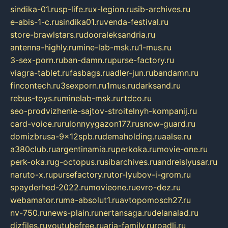
sindika-01.ru
sp-life.ru
x-legion.ru
sib-archives.ru
e-abis-1-c.ru
sindika01.ru
venda-festival.ru
store-brawlstars.ru
dooraleksandria.ru
antenna-highly.ru
mine-lab-msk.ru
1-mus.ru
3-sex-porn.ru
ban-damn.ru
purse-factory.ru
viagra-tablet.ru
fasbags.ru
adler-jun.ru
bandamn.ru
fincontech.ru
3sexporn.ru
1mus.ru
darksand.ru
rebus-toys.ru
minelab-msk.ru
rtdco.ru
seo-prodvizhenie-sajtov-stroitelnyh-kompanij.ru
card-voice.ru
rulonnyygazon177.ru
snow-guard.ru
domizbrusa-9x12spb.ru
demaholding.ru
aalse.ru
a380club.ru
argentinamia.ru
perkoka.ru
movie-one.ru
perk-oka.ru
g-octopus.ru
sibarchives.ru
andreislyusar.ru
naruto-x.ru
pursefactory.ru
tor-lyubov-i-grom.ru
spayderhed-2022.ru
movieone.ru
evro-dez.ru
webamator.ru
ma-absolut1.ru
avtopomosch27.ru
nv-750.ru
news-plain.ru
nertansaga.ru
delanalad.ru
dizfiles.ru
youtubefree.ru
aria-family.ru
roadli.ru