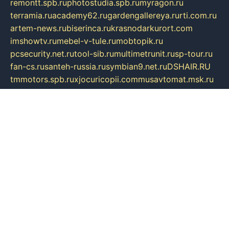
remontt.spb.ru
photostudia.spb.ru
myragon.ru
terramia.ru
academy62.ru
gardengallereya.ru
rti.com.ru
artem-news.ru
biserinca.ru
krasnodarkurort.com
imshowtv.ru
mebel-v-tule.ru
mobtopik.ru
pcsecurity.net.ru
tool-sib.ru
multimetrunit.ru
sp-tour.ru
fan-cs.ru
santeh-russia.ru
symbian9.net.ru
DSHAIR.RU
tmmotors.spb.ru
xjocuricopii.com
musavtomat.msk.ru
obustrojdom.ru
sovetcik.ru
ybaranovskaya.ru
ppknews.ru
cult-alshei.ru
JAPANRUSSIA.RU
proekciyamebel.ru
imper-finans.ru
rim.org.ru
glamourai.ru
brassminus.ru
zabor-pro.ru
ftn.pp.ru
dorogoe58.ru
laimengpacker.ru
kuzova-zapchasti.ru
sageerp.ru
taxodrom.ru
dsrazvitie.ru
hardcity.net.ru
ratinghomegames.ru
topservice25.ru
gubernyan.ru
gtglasslined.ru
ii4.ru
tssport.spb.ru
andorra24.com
blackwallstreet.ru
oboimos.ru
optim-doors.com.ru
ikuch.ru
nycr.org.ru
npa21.ru
vremya-ch.spb.ru
desert000.ru
ivtorgi.ru
ifiori.ru
catalog-statei.ru