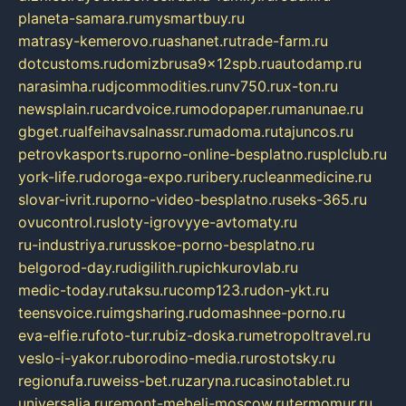
planeta-samara.ru
mysmartbuy.ru
matrasy-kemerovo.ru
ashanet.ru
trade-farm.ru
dotcustoms.ru
domizbrusa9x12spb.ru
autodamp.ru
narasimha.ru
djcommodities.ru
nv750.ru
x-ton.ru
newsplain.ru
cardvoice.ru
modopaper.ru
manunae.ru
gbget.ru
alfeihavsalnassr.ru
madoma.ru
tajuncos.ru
petrovkasports.ru
porno-online-besplatno.ru
splclub.ru
york-life.ru
doroga-expo.ru
ribery.ru
cleanmedicine.ru
slovar-ivrit.ru
porno-video-besplatno.ru
seks-365.ru
ovucontrol.ru
sloty-igrovyye-avtomaty.ru
ru-industriya.ru
russkoe-porno-besplatno.ru
belgorod-day.ru
digilith.ru
pichkurovlab.ru
medic-today.ru
taksu.ru
comp123.ru
don-ykt.ru
teensvoice.ru
imgsharing.ru
domashnee-porno.ru
eva-elfie.ru
foto-tur.ru
biz-doska.ru
metropoltravel.ru
veslo-i-yakor.ru
borodino-media.ru
rostotsky.ru
regionufa.ru
weiss-bet.ru
zaryna.ru
casinotablet.ru
universalia.ru
remont-mebeli-moscow.ru
termomur.ru