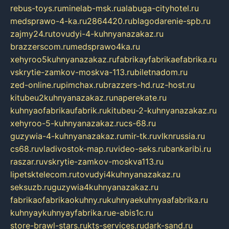
rebus-toys.ru
minelab-msk.ru
alabuga-cityhotel.ru
medsprawo-4-ka.ru
2864420.ru
blagodarenie-spb.ru
zajmy24.ru
tovudyi-4-kuhnyanazakaz.ru
brazzerscom.ru
medsprawo4ka.ru
xehyroo5kuhnyanazakaz.ru
fabrikayfabrikaefabrika.ru
vskrytie-zamkov-moskva-113.ru
biletnadom.ru
zed-online.ru
pimchax.ru
brazzers-hd.ru
z-host.ru
kitubeu2kuhnyanazakaz.ru
naperekate.ru
kuhnyaofabrikaufabrik.ru
kitubeu-2-kuhnyanazakaz.ru
xehyroo-5-kuhnyanazakaz.ru
cs-68.ru
guzywia-4-kuhnyanazakaz.ru
mir-tk.ru
vlknrussia.ru
cs68.ru
vladivostok-map.ru
video-seks.ru
bankaribi.ru
raszar.ru
vskrytie-zamkov-moskva113.ru
lipetsktelecom.ru
tovudyi4kuhnyanazakaz.ru
seksuzb.ru
guzywia4kuhnyanazakaz.ru
fabrikaofabrikaokuhny.ru
kuhnyaekuhnyaafabrika.ru
kuhnyaykuhnyayfabrika.ru
e-abis1c.ru
store-brawl-stars.ru
kts-services.ru
dark-sand.ru