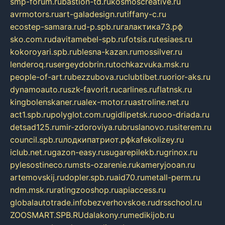
smp-forum.ru
bastion-td.ru
kosmoscreative.ru
avrmotors.ru
art-galadesign.ru
tiffany-c.ru
ecostep-samara.ru
d-p.spb.ru
галактика73.рф
sko.com.ru
davitamebel-spb.ru
fotsis.ru
tesiaes.ru
kokoroyari.spb.ru
blesna-kazan.ru
mossilver.ru
lenderoq.ru
sergeydobrin.ru
tochkazvuka.msk.ru
people-of-art.ru
bezzubova.ru
clubtibet.ru
orior-aks.ru
dynamoauto.ru
szk-favorit.ru
carlines.ru
flatnsk.ru
kingbolenskaner.ru
alex-motor.ru
astroline.net.ru
act1.spb.ru
polyglot.com.ru
gidlipetsk.ru
ooo-driada.ru
detsad125.ru
mir-zdoroviya.ru
bruslanovo.ru
siterem.ru
council.spb.ru
лодкипатриот.рф
kafekolizey.ru
iclub.net.ru
gazon-easy.ru
sugarepilekb.ru
grinox.ru
pylesostineco.ru
msts-ozarenie.ru
kameryjooan.ru
artemovskij.ru
dopler.spb.ru
aid70.ru
metall-perm.ru
ndm.msk.ru
ratingzooshop.ru
apiaccess.ru
globalautotrade.info
bezverhovskoe.ru
drsschool.ru
ZOOSMART.SPB.RU
dalakony.ru
medikijob.ru