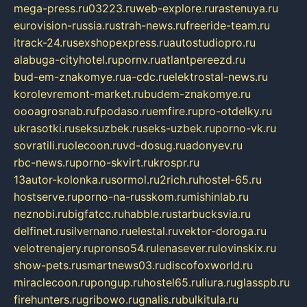
mega-press.ru
03223.ru
web-explore.ru
rastenuya.ru
eurovision-russia.ru
strah-news.ru
freeride-team.ru
itrack-24.ru
sexshopexpress.ru
autostudiopro.ru
alabuga-cityhotel.ru
pornv.ru
atlantpereezd.ru
bud-em-znakomye.ru
a-cdc.ru
elektrostal-news.ru
korolevremont-market.ru
budem-znakomye.ru
oooagrosnab.ru
fpodaso.ru
emfire.ru
pro-otdelky.ru
ukrasotki.ru
seksuzbek.ru
seks-uzbek.ru
porno-vk.ru
sovratili.ru
olecoon.ru
vd-dosug.ru
adonyev.ru
rbc-news.ru
porno-skvirt.ru
krospr.ru
13autor-kolonka.ru
sormol.ru
2rich.ru
hostel-65.ru
hostserve.ru
porno-na-russkom.ru
mishinlab.ru
neznobi.ru
bigfatcc.ru
habble.ru
starbucksvia.ru
delfinet.ru
silvernano.ru
elestal.ru
vektor-doroga.ru
velotrenajery.ru
pronso54.ru
lenasever.ru
lovinskix.ru
show-pets.ru
smartnews03.ru
discofoxworld.ru
miraclecoon.ru
pongup.ru
hostel65.ru
liura.ru
glasspb.ru
firehunters.ru
gribowo.ru
gnalis.ru
bulkitula.ru