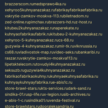
brazzerscom.ru
medsprawo4ka.ru
xehyroo5kuhnyanazakaz.ru
fabrikayfabrikaefabrika.ru
vskrytie-zamkov-moskva-113.ru
biletnadom.ru
zed-online.ru
pimchax.ru
brazzers-hd.ru
z-host.ru
kitubeu2kuhnyanazakaz.ru
naperekate.ru
kuhnyaofabrikaufabrik.ru
kitubeu-2-kuhnyanazakaz.ru
xehyroo-5-kuhnyanazakaz.ru
cs-68.ru
guzywia-4-kuhnyanazakaz.ru
mir-tk.ru
vlknrussia.ru
cs68.ru
vladivostok-map.ru
video-seks.ru
bankaribi.ru
raszar.ru
vskrytie-zamkov-moskva113.ru
lipetsktelecom.ru
tovudyi4kuhnyanazakaz.ru
seksuzb.ru
guzywia4kuhnyanazakaz.ru
fabrikaofabrikaokuhny.ru
kuhnyaekuhnyaafabrika.ru
kuhnyaykuhnyayfabrika.ru
e-abis1c.ru
store-brawl-stars.ru
kts-services.ru
dark-sand.ru
sindika-01.ru
sp-life.ru
x-legion.ru
sib-archives.ru
e-abis-1-c.ru
sindika01.ru
venda-festival.ru
store-brawlstars.ru
dooraleksandria.ru