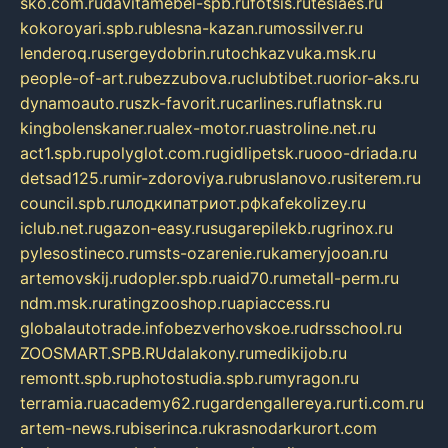
sko.com.ru
davitamebel-spb.ru
fotsis.ru
tesiaes.ru
kokoroyari.spb.ru
blesna-kazan.ru
mossilver.ru
lenderoq.ru
sergeydobrin.ru
tochkazvuka.msk.ru
people-of-art.ru
bezzubova.ru
clubtibet.ru
orior-aks.ru
dynamoauto.ru
szk-favorit.ru
carlines.ru
flatnsk.ru
kingbolenskaner.ru
alex-motor.ru
astroline.net.ru
act1.spb.ru
polyglot.com.ru
gidlipetsk.ru
ooo-driada.ru
detsad125.ru
mir-zdoroviya.ru
bruslanovo.ru
siterem.ru
council.spb.ru
лодкипатриот.рф
kafekolizey.ru
iclub.net.ru
gazon-easy.ru
sugarepilekb.ru
grinox.ru
pylesostineco.ru
msts-ozarenie.ru
kameryjooan.ru
artemovskij.ru
dopler.spb.ru
aid70.ru
metall-perm.ru
ndm.msk.ru
ratingzooshop.ru
apiaccess.ru
globalautotrade.info
bezverhovskoe.ru
drsschool.ru
ZOOSMART.SPB.RU
dalakony.ru
medikijob.ru
remontt.spb.ru
photostudia.spb.ru
myragon.ru
terramia.ru
academy62.ru
gardengallereya.ru
rti.com.ru
artem-news.ru
biserinca.ru
krasnodarkurort.com