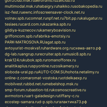
golf2club.msk.ru
aeforums.ru
zallclub.ru
multimodal.msk.ru
habaigry.ru
haikko.ru
sobakopedia.ru
isz-fest.ru
ewnc.info
screensaver-clock.net.ru
volnav.spb.ru
comnat.ru
npf.net.ru
7bit.pp.ru
kalugatur.ru
tesiaes.ru
card.com.ru
kazanka.spb.ru
gildiya-kuznecov.ru
kameryboavision.ru
griffoncom.spb.ru
fabrika-emotsiy.ru
PARK-MATROSOVA.RU
agat.spb.ru
avtoyurist-moskva1.ru
hardware.org.ru
схема-авто.рф
dg-lab.ru
angrup.ru
recruiter.spb.ru
music8.spb.ru
krsk124.ru
kubok.spb.ru
romanofforex.ru
analitikaplus.ru
spyonline.ru
zosikamery.ru
sloboda-ural.pp.ru
AUTO-COM.SU
hohota.net
alimy.ru
online-z.com
aromat-vostoka.ru
otdelkaexp.ru
mobilvest.ru
bbd.net.ru
mebelshop.msk.ru
smp-forum.ru
bastion-td.ru
kosmoscreative.ru
avrmotors.ru
art-galadesign.ru
tiffany-c.ru
ecostep-samara.ru
d-p.spb.ru
галактика73.рф