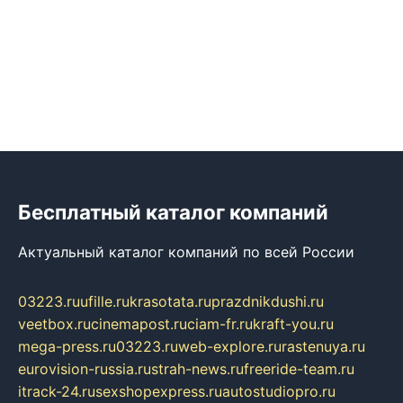
Бесплатный каталог компаний
Актуальный каталог компаний по всей России
03223.ru
ufille.ru
krasotata.ru
prazdnikdushi.ru
veetbox.ru
cinemapost.ru
ciam-fr.ru
kraft-you.ru
mega-press.ru
03223.ru
web-explore.ru
rastenuya.ru
eurovision-russia.ru
strah-news.ru
freeride-team.ru
itrack-24.ru
sexshopexpress.ru
autostudiopro.ru