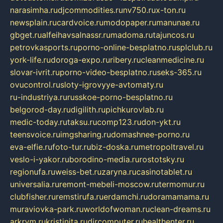
narasimha.ru
djcommodities.ru
nv750.ru
x-ton.ru
newsplain.ru
cardvoice.ru
modopaper.ru
manunae.ru
gbget.ru
alfeihavsalnassr.ru
madoma.ru
tajuncos.ru
petrovkasports.ru
porno-online-besplatno.ru
splclub.ru
york-life.ru
doroga-expo.ru
ribery.ru
cleanmedicine.ru
slovar-ivrit.ru
porno-video-besplatno.ru
seks-365.ru
ovucontrol.ru
sloty-igrovyye-avtomaty.ru
ru-industriya.ru
russkoe-porno-besplatno.ru
belgorod-day.ru
digilith.ru
pichkurovlab.ru
medic-today.ru
taksu.ru
comp123.ru
don-ykt.ru
teensvoice.ru
imgsharing.ru
domashnee-porno.ru
eva-elfie.ru
foto-tur.ru
biz-doska.ru
metropoltravel.ru
veslo-i-yakor.ru
borodino-media.ru
rostotsky.ru
regionufa.ru
weiss-bet.ru
zaryna.ru
casinotablet.ru
universalia.ru
remont-mebeli-moscow.ru
termomur.ru
clubfisher.ru
remstirufa.ru
erdamchi.ru
doramamama.ru
muraviovka-park.ru
worldofwoman.ru
clean-dreams.ru
arkrym.ru
kristinita.ru
dircomputer.ru
healthenter.ru