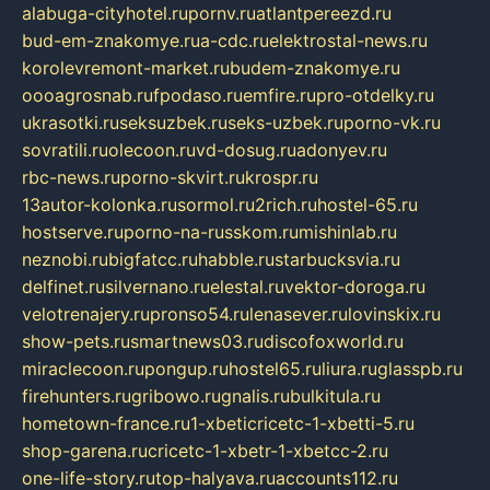
alabuga-cityhotel.ru
pornv.ru
atlantpereezd.ru
bud-em-znakomye.ru
a-cdc.ru
elektrostal-news.ru
korolevremont-market.ru
budem-znakomye.ru
oooagrosnab.ru
fpodaso.ru
emfire.ru
pro-otdelky.ru
ukrasotki.ru
seksuzbek.ru
seks-uzbek.ru
porno-vk.ru
sovratili.ru
olecoon.ru
vd-dosug.ru
adonyev.ru
rbc-news.ru
porno-skvirt.ru
krospr.ru
13autor-kolonka.ru
sormol.ru
2rich.ru
hostel-65.ru
hostserve.ru
porno-na-russkom.ru
mishinlab.ru
neznobi.ru
bigfatcc.ru
habble.ru
starbucksvia.ru
delfinet.ru
silvernano.ru
elestal.ru
vektor-doroga.ru
velotrenajery.ru
pronso54.ru
lenasever.ru
lovinskix.ru
show-pets.ru
smartnews03.ru
discofoxworld.ru
miraclecoon.ru
pongup.ru
hostel65.ru
liura.ru
glasspb.ru
firehunters.ru
gribowo.ru
gnalis.ru
bulkitula.ru
hometown-france.ru
1-xbeticricetc-1-xbetti-5.ru
shop-garena.ru
cricetc-1-xbetr-1-xbetcc-2.ru
one-life-story.ru
top-halyava.ru
accounts112.ru