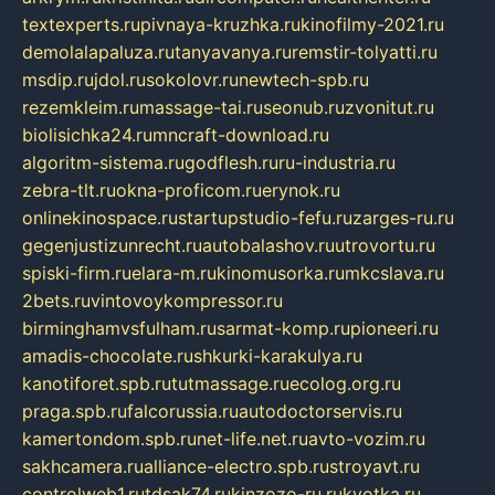
textexperts.ru
pivnaya-kruzhka.ru
kinofilmy-2021.ru
demolalapaluza.ru
tanyavanya.ru
remstir-tolyatti.ru
msdip.ru
jdol.ru
sokolovr.ru
newtech-spb.ru
rezemkleim.ru
massage-tai.ru
seonub.ru
zvonitut.ru
biolisichka24.ru
mncraft-download.ru
algoritm-sistema.ru
godflesh.ru
ru-industria.ru
zebra-tlt.ru
okna-proficom.ru
erynok.ru
onlinekinospace.ru
startupstudio-fefu.ru
zarges-ru.ru
gegenjustizunrecht.ru
autobalashov.ru
utrovortu.ru
spiski-firm.ru
elara-m.ru
kinomusorka.ru
mkcslava.ru
2bets.ru
vintovoykompressor.ru
birminghamvsfulham.ru
sarmat-komp.ru
pioneeri.ru
amadis-chocolate.ru
shkurki-karakulya.ru
kanotiforet.spb.ru
tutmassage.ru
ecolog.org.ru
praga.spb.ru
falcorussia.ru
autodoctorservis.ru
kamertondom.spb.ru
net-life.net.ru
avto-vozim.ru
sakhcamera.ru
alliance-electro.spb.ru
stroyavt.ru
controlweb1.ru
tdsak74.ru
kinzozo-ru.ru
kvotka.ru