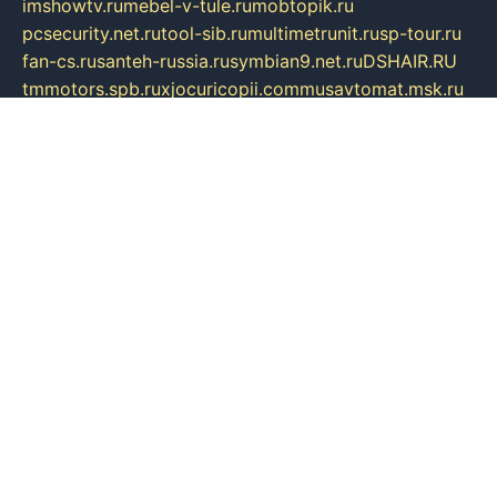
imshowtv.ru
mebel-v-tule.ru
mobtopik.ru
pcsecurity.net.ru
tool-sib.ru
multimetrunit.ru
sp-tour.ru
fan-cs.ru
santeh-russia.ru
symbian9.net.ru
DSHAIR.RU
tmmotors.spb.ru
xjocuricopii.com
musavtomat.msk.ru
obustrojdom.ru
sovetcik.ru
ybaranovskaya.ru
ppknews.ru
cult-alshei.ru
JAPANRUSSIA.RU
proekciyamebel.ru
imper-finans.ru
rim.org.ru
glamourai.ru
brassminus.ru
zabor-pro.ru
ftn.pp.ru
dorogoe58.ru
laimengpacker.ru
kuzova-zapchasti.ru
sageerp.ru
taxodrom.ru
dsrazvitie.ru
hardcity.net.ru
ratinghomegames.ru
topservice25.ru
gubernyan.ru
gtglasslined.ru
ii4.ru
tssport.spb.ru
andorra24.com
blackwallstreet.ru
oboimos.ru
optim-doors.com.ru
ikuch.ru
nycr.org.ru
npa21.ru
vremya-ch.spb.ru
desert000.ru
ivtorgi.ru
ifiori.ru
catalog-statei.ru
dcv.org.ru
spetsmaster174.ru
ipkameryhiseeu.ru
dum26.ru
ruspol.spb.ru
fr-opendp.ru
kam-solnyshko.ru
cheyenne-arapaho.ru
sevzapmetal.spb.ru