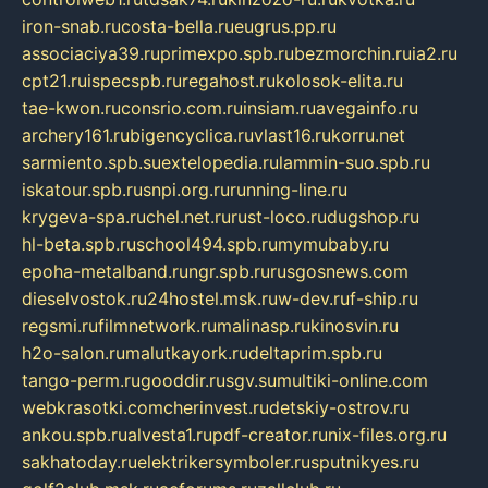
iron-snab.ru
costa-bella.ru
eugrus.pp.ru
associaciya39.ru
primexpo.spb.ru
bezmorchin.ru
ia2.ru
cpt21.ru
ispecspb.ru
regahost.ru
kolosok-elita.ru
tae-kwon.ru
consrio.com.ru
insiam.ru
avegainfo.ru
archery161.ru
bigencyclica.ru
vlast16.ru
korru.net
sarmiento.spb.su
extelopedia.ru
lammin-suo.spb.ru
iskatour.spb.ru
snpi.org.ru
running-line.ru
krygeva-spa.ru
chel.net.ru
rust-loco.ru
dugshop.ru
hl-beta.spb.ru
school494.spb.ru
mymubaby.ru
epoha-metalband.ru
ngr.spb.ru
rusgosnews.com
dieselvostok.ru
24hostel.msk.ru
w-dev.ru
f-ship.ru
regsmi.ru
filmnetwork.ru
malinasp.ru
kinosvin.ru
h2o-salon.ru
malutkayork.ru
deltaprim.spb.ru
tango-perm.ru
gooddir.ru
sgv.su
multiki-online.com
webkrasotki.com
cherinvest.ru
detskiy-ostrov.ru
ankou.spb.ru
alvesta1.ru
pdf-creator.ru
nix-files.org.ru
sakhatoday.ru
elektrikersymboler.ru
sputnikyes.ru