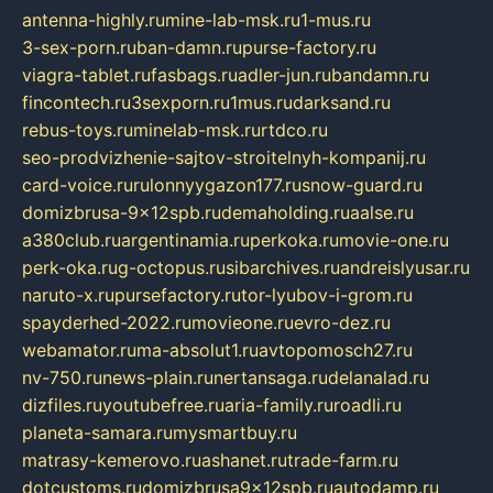
antenna-highly.ru
mine-lab-msk.ru
1-mus.ru
3-sex-porn.ru
ban-damn.ru
purse-factory.ru
viagra-tablet.ru
fasbags.ru
adler-jun.ru
bandamn.ru
fincontech.ru
3sexporn.ru
1mus.ru
darksand.ru
rebus-toys.ru
minelab-msk.ru
rtdco.ru
seo-prodvizhenie-sajtov-stroitelnyh-kompanij.ru
card-voice.ru
rulonnyygazon177.ru
snow-guard.ru
domizbrusa-9x12spb.ru
demaholding.ru
aalse.ru
a380club.ru
argentinamia.ru
perkoka.ru
movie-one.ru
perk-oka.ru
g-octopus.ru
sibarchives.ru
andreislyusar.ru
naruto-x.ru
pursefactory.ru
tor-lyubov-i-grom.ru
spayderhed-2022.ru
movieone.ru
evro-dez.ru
webamator.ru
ma-absolut1.ru
avtopomosch27.ru
nv-750.ru
news-plain.ru
nertansaga.ru
delanalad.ru
dizfiles.ru
youtubefree.ru
aria-family.ru
roadli.ru
planeta-samara.ru
mysmartbuy.ru
matrasy-kemerovo.ru
ashanet.ru
trade-farm.ru
dotcustoms.ru
domizbrusa9x12spb.ru
autodamp.ru