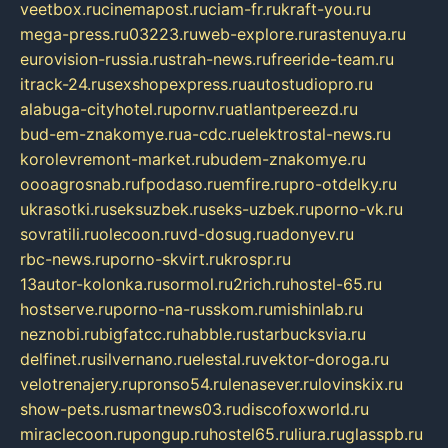
veetbox.ru
cinemapost.ru
ciam-fr.ru
kraft-you.ru
mega-press.ru
03223.ru
web-explore.ru
rastenuya.ru
eurovision-russia.ru
strah-news.ru
freeride-team.ru
itrack-24.ru
sexshopexpress.ru
autostudiopro.ru
alabuga-cityhotel.ru
pornv.ru
atlantpereezd.ru
bud-em-znakomye.ru
a-cdc.ru
elektrostal-news.ru
korolevremont-market.ru
budem-znakomye.ru
oooagrosnab.ru
fpodaso.ru
emfire.ru
pro-otdelky.ru
ukrasotki.ru
seksuzbek.ru
seks-uzbek.ru
porno-vk.ru
sovratili.ru
olecoon.ru
vd-dosug.ru
adonyev.ru
rbc-news.ru
porno-skvirt.ru
krospr.ru
13autor-kolonka.ru
sormol.ru
2rich.ru
hostel-65.ru
hostserve.ru
porno-na-russkom.ru
mishinlab.ru
neznobi.ru
bigfatcc.ru
habble.ru
starbucksvia.ru
delfinet.ru
silvernano.ru
elestal.ru
vektor-doroga.ru
velotrenajery.ru
pronso54.ru
lenasever.ru
lovinskix.ru
show-pets.ru
smartnews03.ru
discofoxworld.ru
miraclecoon.ru
pongup.ru
hostel65.ru
liura.ru
glasspb.ru