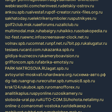
webkrasotki.com
cherinvest.ru
detskiy-ostrov.ru
ankou.spb.ru
alvesta1.ru
pdf-creator.ru
nix-files.org.ru
sakhatoday.ru
elektrikersymboler.ru
sputnikyes.ru
golf2club.msk.ru
aeforums.ru
zallclub.ru
multimodal.msk.ru
habaigry.ru
haikko.ru
sobakopedia.ru
isz-fest.ru
ewnc.info
screensaver-clock.net.ru
volnav.spb.ru
comnat.ru
npf.net.ru
7bit.pp.ru
kalugatur.ru
tesiaes.ru
card.com.ru
kazanka.spb.ru
gildiya-kuznecov.ru
kameryboavision.ru
griffoncom.spb.ru
fabrika-emotsiy.ru
PARK-MATROSOVA.RU
agat.spb.ru
avtoyurist-moskva1.ru
hardware.org.ru
схема-авто.рф
dg-lab.ru
angrup.ru
recruiter.spb.ru
music8.spb.ru
krsk124.ru
kubok.spb.ru
romanofforex.ru
analitikaplus.ru
spyonline.ru
zosikamery.ru
sloboda-ural.pp.ru
AUTO-COM.SU
hohota.net
alimy.ru
online-z.com
aromat-vostoka.ru
otdelkaexp.ru