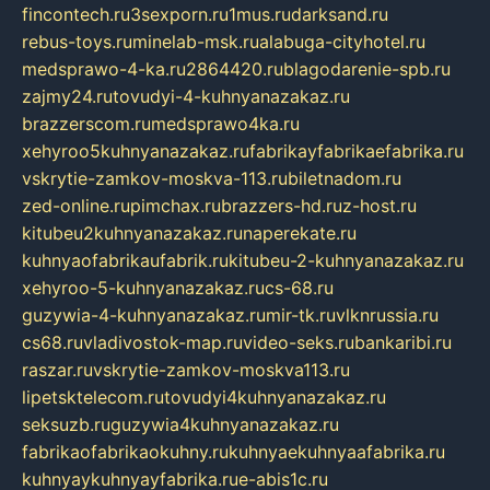
fincontech.ru
3sexporn.ru
1mus.ru
darksand.ru
rebus-toys.ru
minelab-msk.ru
alabuga-cityhotel.ru
medsprawo-4-ka.ru
2864420.ru
blagodarenie-spb.ru
zajmy24.ru
tovudyi-4-kuhnyanazakaz.ru
brazzerscom.ru
medsprawo4ka.ru
xehyroo5kuhnyanazakaz.ru
fabrikayfabrikaefabrika.ru
vskrytie-zamkov-moskva-113.ru
biletnadom.ru
zed-online.ru
pimchax.ru
brazzers-hd.ru
z-host.ru
kitubeu2kuhnyanazakaz.ru
naperekate.ru
kuhnyaofabrikaufabrik.ru
kitubeu-2-kuhnyanazakaz.ru
xehyroo-5-kuhnyanazakaz.ru
cs-68.ru
guzywia-4-kuhnyanazakaz.ru
mir-tk.ru
vlknrussia.ru
cs68.ru
vladivostok-map.ru
video-seks.ru
bankaribi.ru
raszar.ru
vskrytie-zamkov-moskva113.ru
lipetsktelecom.ru
tovudyi4kuhnyanazakaz.ru
seksuzb.ru
guzywia4kuhnyanazakaz.ru
fabrikaofabrikaokuhny.ru
kuhnyaekuhnyaafabrika.ru
kuhnyaykuhnyayfabrika.ru
e-abis1c.ru