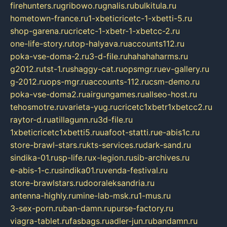
firehunters.ru
gribowo.ru
gnalis.ru
bulkitula.ru
hometown-france.ru
1-xbeticricetc-1-xbetti-5.ru
shop-garena.ru
cricetc-1-xbetr-1-xbetcc-2.ru
one-life-story.ru
top-halyava.ru
accounts112.ru
poka-vse-doma-2.ru
3-d-file.ru
hahahaharms.ru
g2012.ru
tst-1.ru
shaggy-cat.ru
opsmgr.ru
ev-gallery.ru
g-2012.ru
ops-mgr.ru
accounts-112.ru
csm-demo.ru
poka-vse-doma2.ru
airgungames.ru
allseo-host.ru
tehosmotre.ru
varieta-yug.ru
cricetc1xbetr1xbetcc2.ru
raytor-d.ru
atillagunn.ru
3d-file.ru
1xbeticricetc1xbetti5.ru
uafoot-statti.ru
e-abis1c.ru
store-brawl-stars.ru
kts-services.ru
dark-sand.ru
sindika-01.ru
sp-life.ru
x-legion.ru
sib-archives.ru
e-abis-1-c.ru
sindika01.ru
venda-festival.ru
store-brawlstars.ru
dooraleksandria.ru
antenna-highly.ru
mine-lab-msk.ru
1-mus.ru
3-sex-porn.ru
ban-damn.ru
purse-factory.ru
viagra-tablet.ru
fasbags.ru
adler-jun.ru
bandamn.ru