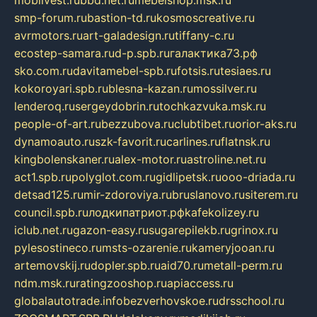
mobilvest.ru
bbd.net.ru
mebelshop.msk.ru
smp-forum.ru
bastion-td.ru
kosmoscreative.ru
avrmotors.ru
art-galadesign.ru
tiffany-c.ru
ecostep-samara.ru
d-p.spb.ru
галактика73.рф
sko.com.ru
davitamebel-spb.ru
fotsis.ru
tesiaes.ru
kokoroyari.spb.ru
blesna-kazan.ru
mossilver.ru
lenderoq.ru
sergeydobrin.ru
tochkazvuka.msk.ru
people-of-art.ru
bezzubova.ru
clubtibet.ru
orior-aks.ru
dynamoauto.ru
szk-favorit.ru
carlines.ru
flatnsk.ru
kingbolenskaner.ru
alex-motor.ru
astroline.net.ru
act1.spb.ru
polyglot.com.ru
gidlipetsk.ru
ooo-driada.ru
detsad125.ru
mir-zdoroviya.ru
bruslanovo.ru
siterem.ru
council.spb.ru
лодкипатриот.рф
kafekolizey.ru
iclub.net.ru
gazon-easy.ru
sugarepilekb.ru
grinox.ru
pylesostineco.ru
msts-ozarenie.ru
kameryjooan.ru
artemovskij.ru
dopler.spb.ru
aid70.ru
metall-perm.ru
ndm.msk.ru
ratingzooshop.ru
apiaccess.ru
globalautotrade.info
bezverhovskoe.ru
drsschool.ru