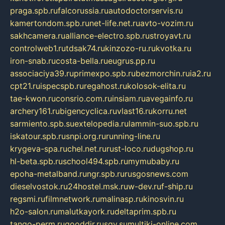
praga.spb.ru
falcorussia.ru
autodoctorservis.ru
kamertondom.spb.ru
net-life.net.ru
avto-vozim.ru
sakhcamera.ru
alliance-electro.spb.ru
stroyavt.ru
controlweb1.ru
tdsak74.ru
kinzozo-ru.ru
kvotka.ru
iron-snab.ru
costa-bella.ru
eugrus.pp.ru
associaciya39.ru
primexpo.spb.ru
bezmorchin.ru
ia2.ru
cpt21.ru
ispecspb.ru
regahost.ru
kolosok-elita.ru
tae-kwon.ru
consrio.com.ru
insiam.ru
avegainfo.ru
archery161.ru
bigencyclica.ru
vlast16.ru
korru.net
sarmiento.spb.su
extelopedia.ru
lammin-suo.spb.ru
iskatour.spb.ru
snpi.org.ru
running-line.ru
krygeva-spa.ru
chel.net.ru
rust-loco.ru
dugshop.ru
hl-beta.spb.ru
school494.spb.ru
mymubaby.ru
epoha-metalband.ru
ngr.spb.ru
rusgosnews.com
dieselvostok.ru
24hostel.msk.ru
w-dev.ru
f-ship.ru
regsmi.ru
filmnetwork.ru
malinasp.ru
kinosvin.ru
h2o-salon.ru
malutkayork.ru
deltaprim.spb.ru
tango-perm.ru
gooddir.ru
sgv.su
multiki-online.com