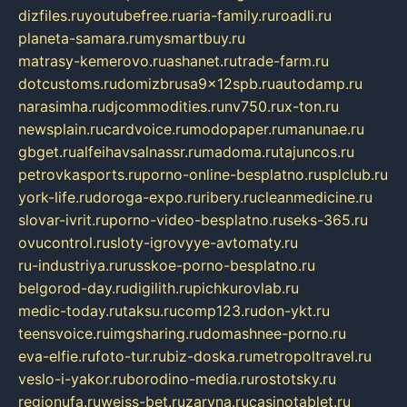
dizfiles.ru
youtubefree.ru
aria-family.ru
roadli.ru
planeta-samara.ru
mysmartbuy.ru
matrasy-kemerovo.ru
ashanet.ru
trade-farm.ru
dotcustoms.ru
domizbrusa9x12spb.ru
autodamp.ru
narasimha.ru
djcommodities.ru
nv750.ru
x-ton.ru
newsplain.ru
cardvoice.ru
modopaper.ru
manunae.ru
gbget.ru
alfeihavsalnassr.ru
madoma.ru
tajuncos.ru
petrovkasports.ru
porno-online-besplatno.ru
splclub.ru
york-life.ru
doroga-expo.ru
ribery.ru
cleanmedicine.ru
slovar-ivrit.ru
porno-video-besplatno.ru
seks-365.ru
ovucontrol.ru
sloty-igrovyye-avtomaty.ru
ru-industriya.ru
russkoe-porno-besplatno.ru
belgorod-day.ru
digilith.ru
pichkurovlab.ru
medic-today.ru
taksu.ru
comp123.ru
don-ykt.ru
teensvoice.ru
imgsharing.ru
domashnee-porno.ru
eva-elfie.ru
foto-tur.ru
biz-doska.ru
metropoltravel.ru
veslo-i-yakor.ru
borodino-media.ru
rostotsky.ru
regionufa.ru
weiss-bet.ru
zaryna.ru
casinotablet.ru