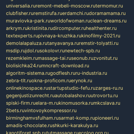
universalia.ru
remont-mebeli-moscow.ru
termomur.ru
clubfisher.ru
remstirufa.ru
erdamchi.ru
doramamama.ru
muraviovka-park.ru
worldofwoman.ru
clean-dreams.ru
arkrym.ru
kristinita.ru
dircomputer.ru
healthenter.ru
textexperts.ru
pivnaya-kruzhka.ru
kinofilmy-2021.ru
demolalapaluza.ru
tanyavanya.ru
remstir-tolyatti.ru
msdip.ru
jdol.ru
sokolovr.ru
newtech-spb.ru
rezemkleim.ru
massage-tai.ru
seonub.ru
zvonitut.ru
biolisichka24.ru
mncraft-download.ru
algoritm-sistema.ru
godflesh.ru
ru-industria.ru
zebra-tlt.ru
okna-proficom.ru
erynok.ru
onlinekinospace.ru
startupstudio-fefu.ru
zarges-ru.ru
gegenjustizunrecht.ru
autobalashov.ru
utrovortu.ru
spiski-firm.ru
elara-m.ru
kinomusorka.ru
mkcslava.ru
2bets.ru
vintovoykompressor.ru
birminghamvsfulham.ru
sarmat-komp.ru
pioneeri.ru
amadis-chocolate.ru
shkurki-karakulya.ru
kanotiforet.spb.ru
tutmassage.ru
ecolog.org.ru