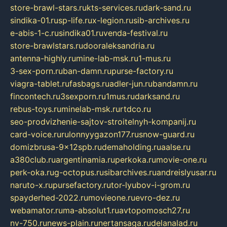
store-brawl-stars.ru
kts-services.ru
dark-sand.ru
sindika-01.ru
sp-life.ru
x-legion.ru
sib-archives.ru
e-abis-1-c.ru
sindika01.ru
venda-festival.ru
store-brawlstars.ru
dooraleksandria.ru
antenna-highly.ru
mine-lab-msk.ru
1-mus.ru
3-sex-porn.ru
ban-damn.ru
purse-factory.ru
viagra-tablet.ru
fasbags.ru
adler-jun.ru
bandamn.ru
fincontech.ru
3sexporn.ru
1mus.ru
darksand.ru
rebus-toys.ru
minelab-msk.ru
rtdco.ru
seo-prodvizhenie-sajtov-stroitelnyh-kompanij.ru
card-voice.ru
rulonnyygazon177.ru
snow-guard.ru
domizbrusa-9x12spb.ru
demaholding.ru
aalse.ru
a380club.ru
argentinamia.ru
perkoka.ru
movie-one.ru
perk-oka.ru
g-octopus.ru
sibarchives.ru
andreislyusar.ru
naruto-x.ru
pursefactory.ru
tor-lyubov-i-grom.ru
spayderhed-2022.ru
movieone.ru
evro-dez.ru
webamator.ru
ma-absolut1.ru
avtopomosch27.ru
nv-750.ru
news-plain.ru
nertansaga.ru
delanalad.ru