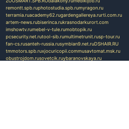
ZOOSMART.SPB.RU
dalakony.ru
medikijob.ru
remontt.spb.ru
photostudia.spb.ru
myragon.ru
terramia.ru
academy62.ru
gardengallereya.ru
rti.com.ru
artem-news.ru
biserinca.ru
krasnodarkurort.com
imshowtv.ru
mebel-v-tule.ru
mobtopik.ru
pcsecurity.net.ru
tool-sib.ru
multimetrunit.ru
sp-tour.ru
fan-cs.ru
santeh-russia.ru
symbian9.net.ru
DSHAIR.RU
tmmotors.spb.ru
xjocuricopii.com
musavtomat.msk.ru
obustrojdom.ru
sovetcik.ru
ybaranovskaya.ru
ppknews.ru
cult-alshei.ru
JAPANRUSSIA.RU
proekciyamebel.ru
imper-finans.ru
rim.org.ru
glamourai.ru
brassminus.ru
zabor-pro.ru
ftn.pp.ru
dorogoe58.ru
laimengpacker.ru
kuzova-zapchasti.ru
sageerp.ru
taxodrom.ru
dsrazvitie.ru
hardcity.net.ru
ratinghomegames.ru
topservice25.ru
gubernyan.ru
gtglasslined.ru
ii4.ru
tssport.spb.ru
andorra24.com
blackwallstreet.ru
oboimos.ru
optim-doors.com.ru
ikuch.ru
nycr.org.ru
npa21.ru
vremya-ch.spb.ru