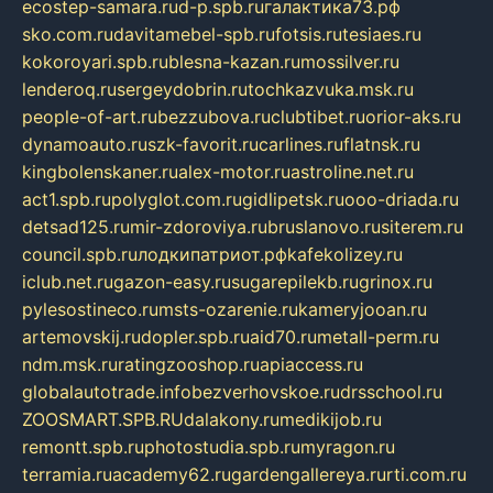
ecostep-samara.ru
d-p.spb.ru
галактика73.рф
sko.com.ru
davitamebel-spb.ru
fotsis.ru
tesiaes.ru
kokoroyari.spb.ru
blesna-kazan.ru
mossilver.ru
lenderoq.ru
sergeydobrin.ru
tochkazvuka.msk.ru
people-of-art.ru
bezzubova.ru
clubtibet.ru
orior-aks.ru
dynamoauto.ru
szk-favorit.ru
carlines.ru
flatnsk.ru
kingbolenskaner.ru
alex-motor.ru
astroline.net.ru
act1.spb.ru
polyglot.com.ru
gidlipetsk.ru
ooo-driada.ru
detsad125.ru
mir-zdoroviya.ru
bruslanovo.ru
siterem.ru
council.spb.ru
лодкипатриот.рф
kafekolizey.ru
iclub.net.ru
gazon-easy.ru
sugarepilekb.ru
grinox.ru
pylesostineco.ru
msts-ozarenie.ru
kameryjooan.ru
artemovskij.ru
dopler.spb.ru
aid70.ru
metall-perm.ru
ndm.msk.ru
ratingzooshop.ru
apiaccess.ru
globalautotrade.info
bezverhovskoe.ru
drsschool.ru
ZOOSMART.SPB.RU
dalakony.ru
medikijob.ru
remontt.spb.ru
photostudia.spb.ru
myragon.ru
terramia.ru
academy62.ru
gardengallereya.ru
rti.com.ru