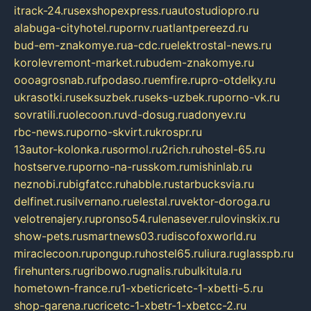
itrack-24.ru
sexshopexpress.ru
autostudiopro.ru
alabuga-cityhotel.ru
pornv.ru
atlantpereezd.ru
bud-em-znakomye.ru
a-cdc.ru
elektrostal-news.ru
korolevremont-market.ru
budem-znakomye.ru
oooagrosnab.ru
fpodaso.ru
emfire.ru
pro-otdelky.ru
ukrasotki.ru
seksuzbek.ru
seks-uzbek.ru
porno-vk.ru
sovratili.ru
olecoon.ru
vd-dosug.ru
adonyev.ru
rbc-news.ru
porno-skvirt.ru
krospr.ru
13autor-kolonka.ru
sormol.ru
2rich.ru
hostel-65.ru
hostserve.ru
porno-na-russkom.ru
mishinlab.ru
neznobi.ru
bigfatcc.ru
habble.ru
starbucksvia.ru
delfinet.ru
silvernano.ru
elestal.ru
vektor-doroga.ru
velotrenajery.ru
pronso54.ru
lenasever.ru
lovinskix.ru
show-pets.ru
smartnews03.ru
discofoxworld.ru
miraclecoon.ru
pongup.ru
hostel65.ru
liura.ru
glasspb.ru
firehunters.ru
gribowo.ru
gnalis.ru
bulkitula.ru
hometown-france.ru
1-xbeticricetc-1-xbetti-5.ru
shop-garena.ru
cricetc-1-xbetr-1-xbetcc-2.ru