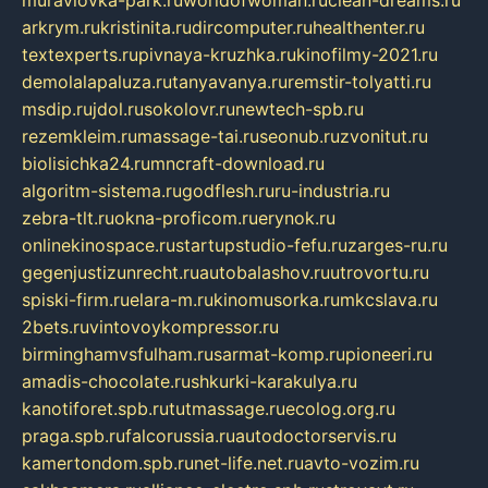
muraviovka-park.ru
worldofwoman.ru
clean-dreams.ru
arkrym.ru
kristinita.ru
dircomputer.ru
healthenter.ru
textexperts.ru
pivnaya-kruzhka.ru
kinofilmy-2021.ru
demolalapaluza.ru
tanyavanya.ru
remstir-tolyatti.ru
msdip.ru
jdol.ru
sokolovr.ru
newtech-spb.ru
rezemkleim.ru
massage-tai.ru
seonub.ru
zvonitut.ru
biolisichka24.ru
mncraft-download.ru
algoritm-sistema.ru
godflesh.ru
ru-industria.ru
zebra-tlt.ru
okna-proficom.ru
erynok.ru
onlinekinospace.ru
startupstudio-fefu.ru
zarges-ru.ru
gegenjustizunrecht.ru
autobalashov.ru
utrovortu.ru
spiski-firm.ru
elara-m.ru
kinomusorka.ru
mkcslava.ru
2bets.ru
vintovoykompressor.ru
birminghamvsfulham.ru
sarmat-komp.ru
pioneeri.ru
amadis-chocolate.ru
shkurki-karakulya.ru
kanotiforet.spb.ru
tutmassage.ru
ecolog.org.ru
praga.spb.ru
falcorussia.ru
autodoctorservis.ru
kamertondom.spb.ru
net-life.net.ru
avto-vozim.ru