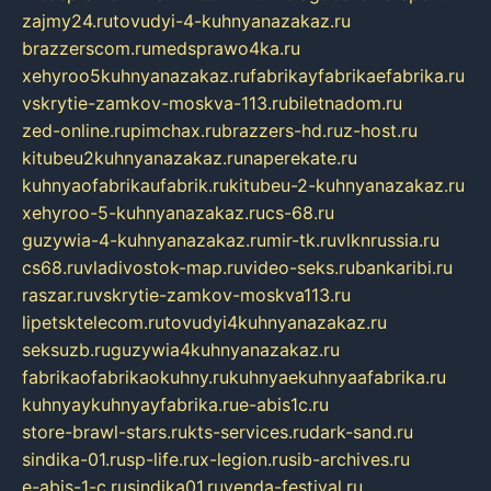
zajmy24.ru
tovudyi-4-kuhnyanazakaz.ru
brazzerscom.ru
medsprawo4ka.ru
xehyroo5kuhnyanazakaz.ru
fabrikayfabrikaefabrika.ru
vskrytie-zamkov-moskva-113.ru
biletnadom.ru
zed-online.ru
pimchax.ru
brazzers-hd.ru
z-host.ru
kitubeu2kuhnyanazakaz.ru
naperekate.ru
kuhnyaofabrikaufabrik.ru
kitubeu-2-kuhnyanazakaz.ru
xehyroo-5-kuhnyanazakaz.ru
cs-68.ru
guzywia-4-kuhnyanazakaz.ru
mir-tk.ru
vlknrussia.ru
cs68.ru
vladivostok-map.ru
video-seks.ru
bankaribi.ru
raszar.ru
vskrytie-zamkov-moskva113.ru
lipetsktelecom.ru
tovudyi4kuhnyanazakaz.ru
seksuzb.ru
guzywia4kuhnyanazakaz.ru
fabrikaofabrikaokuhny.ru
kuhnyaekuhnyaafabrika.ru
kuhnyaykuhnyayfabrika.ru
e-abis1c.ru
store-brawl-stars.ru
kts-services.ru
dark-sand.ru
sindika-01.ru
sp-life.ru
x-legion.ru
sib-archives.ru
e-abis-1-c.ru
sindika01.ru
venda-festival.ru