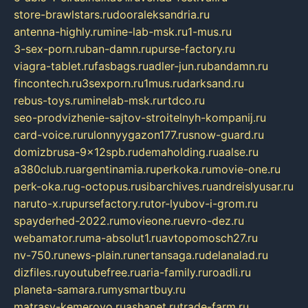
store-brawlstars.ru
dooraleksandria.ru
antenna-highly.ru
mine-lab-msk.ru
1-mus.ru
3-sex-porn.ru
ban-damn.ru
purse-factory.ru
viagra-tablet.ru
fasbags.ru
adler-jun.ru
bandamn.ru
fincontech.ru
3sexporn.ru
1mus.ru
darksand.ru
rebus-toys.ru
minelab-msk.ru
rtdco.ru
seo-prodvizhenie-sajtov-stroitelnyh-kompanij.ru
card-voice.ru
rulonnyygazon177.ru
snow-guard.ru
domizbrusa-9x12spb.ru
demaholding.ru
aalse.ru
a380club.ru
argentinamia.ru
perkoka.ru
movie-one.ru
perk-oka.ru
g-octopus.ru
sibarchives.ru
andreislyusar.ru
naruto-x.ru
pursefactory.ru
tor-lyubov-i-grom.ru
spayderhed-2022.ru
movieone.ru
evro-dez.ru
webamator.ru
ma-absolut1.ru
avtopomosch27.ru
nv-750.ru
news-plain.ru
nertansaga.ru
delanalad.ru
dizfiles.ru
youtubefree.ru
aria-family.ru
roadli.ru
planeta-samara.ru
mysmartbuy.ru
matrasy-kemerovo.ru
ashanet.ru
trade-farm.ru