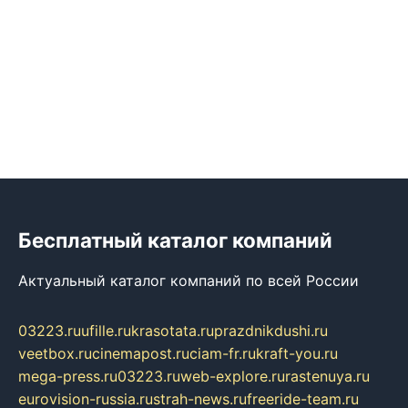
Бесплатный каталог компаний
Актуальный каталог компаний по всей России
03223.ru
ufille.ru
krasotata.ru
prazdnikdushi.ru
veetbox.ru
cinemapost.ru
ciam-fr.ru
kraft-you.ru
mega-press.ru
03223.ru
web-explore.ru
rastenuya.ru
eurovision-russia.ru
strah-news.ru
freeride-team.ru