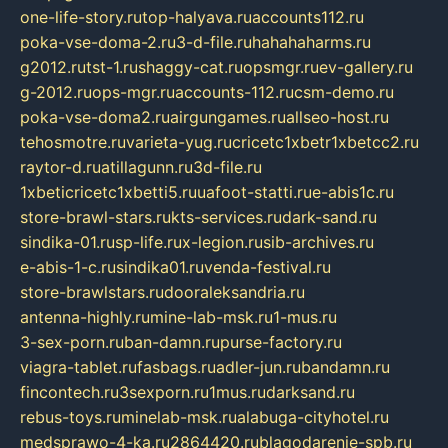
one-life-story.ru
top-halyava.ru
accounts112.ru
poka-vse-doma-2.ru
3-d-file.ru
hahahaharms.ru
g2012.ru
tst-1.ru
shaggy-cat.ru
opsmgr.ru
ev-gallery.ru
g-2012.ru
ops-mgr.ru
accounts-112.ru
csm-demo.ru
poka-vse-doma2.ru
airgungames.ru
allseo-host.ru
tehosmotre.ru
varieta-yug.ru
cricetc1xbetr1xbetcc2.ru
raytor-d.ru
atillagunn.ru
3d-file.ru
1xbeticricetc1xbetti5.ru
uafoot-statti.ru
e-abis1c.ru
store-brawl-stars.ru
kts-services.ru
dark-sand.ru
sindika-01.ru
sp-life.ru
x-legion.ru
sib-archives.ru
e-abis-1-c.ru
sindika01.ru
venda-festival.ru
store-brawlstars.ru
dooraleksandria.ru
antenna-highly.ru
mine-lab-msk.ru
1-mus.ru
3-sex-porn.ru
ban-damn.ru
purse-factory.ru
viagra-tablet.ru
fasbags.ru
adler-jun.ru
bandamn.ru
fincontech.ru
3sexporn.ru
1mus.ru
darksand.ru
rebus-toys.ru
minelab-msk.ru
alabuga-cityhotel.ru
medsprawo-4-ka.ru
2864420.ru
blagodarenie-spb.ru