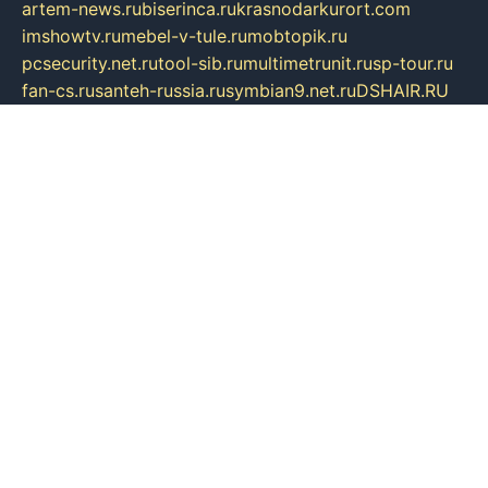
artem-news.ru
biserinca.ru
krasnodarkurort.com
imshowtv.ru
mebel-v-tule.ru
mobtopik.ru
pcsecurity.net.ru
tool-sib.ru
multimetrunit.ru
sp-tour.ru
fan-cs.ru
santeh-russia.ru
symbian9.net.ru
DSHAIR.RU
tmmotors.spb.ru
xjocuricopii.com
musavtomat.msk.ru
obustrojdom.ru
sovetcik.ru
ybaranovskaya.ru
ppknews.ru
cult-alshei.ru
JAPANRUSSIA.RU
proekciyamebel.ru
imper-finans.ru
rim.org.ru
glamourai.ru
brassminus.ru
zabor-pro.ru
ftn.pp.ru
dorogoe58.ru
laimengpacker.ru
kuzova-zapchasti.ru
sageerp.ru
taxodrom.ru
dsrazvitie.ru
hardcity.net.ru
ratinghomegames.ru
topservice25.ru
gubernyan.ru
gtglasslined.ru
ii4.ru
tssport.spb.ru
andorra24.com
blackwallstreet.ru
oboimos.ru
optim-doors.com.ru
ikuch.ru
nycr.org.ru
npa21.ru
vremya-ch.spb.ru
desert000.ru
ivtorgi.ru
ifiori.ru
catalog-statei.ru
dcv.org.ru
spetsmaster174.ru
ipkameryhiseeu.ru
dum26.ru
ruspol.spb.ru
fr-opendp.ru
kam-solnyshko.ru