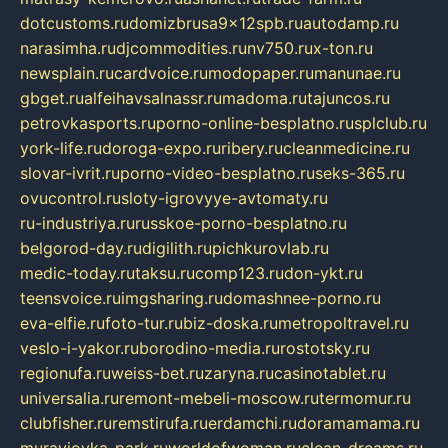
dotcustoms.ru
domizbrusa9x12spb.ru
autodamp.ru
narasimha.ru
djcommodities.ru
nv750.ru
x-ton.ru
newsplain.ru
cardvoice.ru
modopaper.ru
manunae.ru
gbget.ru
alfeihavsalnassr.ru
madoma.ru
tajuncos.ru
petrovkasports.ru
porno-online-besplatno.ru
splclub.ru
york-life.ru
doroga-expo.ru
ribery.ru
cleanmedicine.ru
slovar-ivrit.ru
porno-video-besplatno.ru
seks-365.ru
ovucontrol.ru
sloty-igrovyye-avtomaty.ru
ru-industriya.ru
russkoe-porno-besplatno.ru
belgorod-day.ru
digilith.ru
pichkurovlab.ru
medic-today.ru
taksu.ru
comp123.ru
don-ykt.ru
teensvoice.ru
imgsharing.ru
domashnee-porno.ru
eva-elfie.ru
foto-tur.ru
biz-doska.ru
metropoltravel.ru
veslo-i-yakor.ru
borodino-media.ru
rostotsky.ru
regionufa.ru
weiss-bet.ru
zaryna.ru
casinotablet.ru
universalia.ru
remont-mebeli-moscow.ru
termomur.ru
clubfisher.ru
remstirufa.ru
erdamchi.ru
doramamama.ru