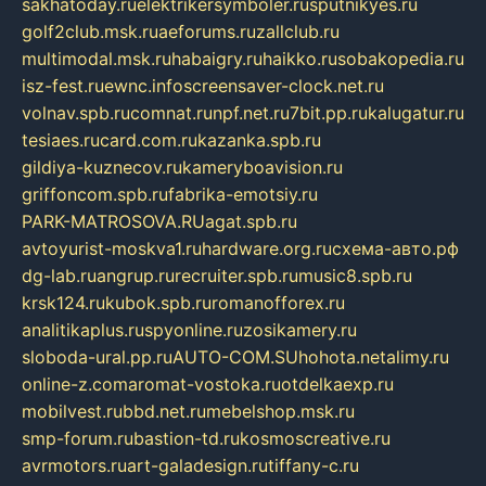
sakhatoday.ru
elektrikersymboler.ru
sputnikyes.ru
golf2club.msk.ru
aeforums.ru
zallclub.ru
multimodal.msk.ru
habaigry.ru
haikko.ru
sobakopedia.ru
isz-fest.ru
ewnc.info
screensaver-clock.net.ru
volnav.spb.ru
comnat.ru
npf.net.ru
7bit.pp.ru
kalugatur.ru
tesiaes.ru
card.com.ru
kazanka.spb.ru
gildiya-kuznecov.ru
kameryboavision.ru
griffoncom.spb.ru
fabrika-emotsiy.ru
PARK-MATROSOVA.RU
agat.spb.ru
avtoyurist-moskva1.ru
hardware.org.ru
схема-авто.рф
dg-lab.ru
angrup.ru
recruiter.spb.ru
music8.spb.ru
krsk124.ru
kubok.spb.ru
romanofforex.ru
analitikaplus.ru
spyonline.ru
zosikamery.ru
sloboda-ural.pp.ru
AUTO-COM.SU
hohota.net
alimy.ru
online-z.com
aromat-vostoka.ru
otdelkaexp.ru
mobilvest.ru
bbd.net.ru
mebelshop.msk.ru
smp-forum.ru
bastion-td.ru
kosmoscreative.ru
avrmotors.ru
art-galadesign.ru
tiffany-c.ru