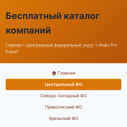
Бесплатный каталог
компаний
Главная
»
Центральный федеральный округ
» Инфо Pro
Expert
🏠 Главная
Центральный ФО
Северо-Западный ФО
Приволжский ФО
Уральский ФО