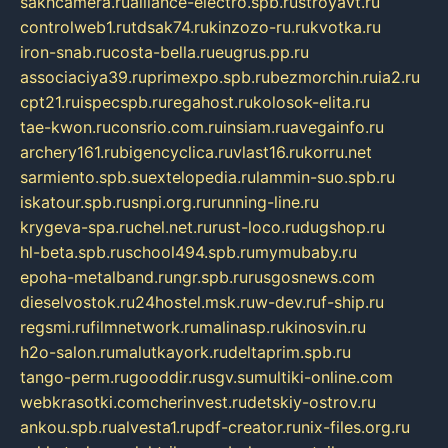
sakhcamera.ru
alliance-electro.spb.ru
stroyavt.ru
controlweb1.ru
tdsak74.ru
kinzozo-ru.ru
kvotka.ru
iron-snab.ru
costa-bella.ru
eugrus.pp.ru
associaciya39.ru
primexpo.spb.ru
bezmorchin.ru
ia2.ru
cpt21.ru
ispecspb.ru
regahost.ru
kolosok-elita.ru
tae-kwon.ru
consrio.com.ru
insiam.ru
avegainfo.ru
archery161.ru
bigencyclica.ru
vlast16.ru
korru.net
sarmiento.spb.su
extelopedia.ru
lammin-suo.spb.ru
iskatour.spb.ru
snpi.org.ru
running-line.ru
krygeva-spa.ru
chel.net.ru
rust-loco.ru
dugshop.ru
hl-beta.spb.ru
school494.spb.ru
mymubaby.ru
epoha-metalband.ru
ngr.spb.ru
rusgosnews.com
dieselvostok.ru
24hostel.msk.ru
w-dev.ru
f-ship.ru
regsmi.ru
filmnetwork.ru
malinasp.ru
kinosvin.ru
h2o-salon.ru
malutkayork.ru
deltaprim.spb.ru
tango-perm.ru
gooddir.ru
sgv.su
multiki-online.com
webkrasotki.com
cherinvest.ru
detskiy-ostrov.ru
ankou.spb.ru
alvesta1.ru
pdf-creator.ru
nix-files.org.ru