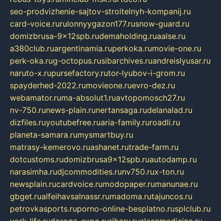
seo-prodvizhenie-sajtov-stroitelnyh-kompanij.ru
card-voice.ru
rulonnyygazon177.ru
snow-guard.ru
domizbrusa-9x12spb.ru
demaholding.ru
aalse.ru
a380club.ru
argentinamia.ru
perkoka.ru
movie-one.ru
perk-oka.ru
g-octopus.ru
sibarchives.ru
andreislyusar.ru
naruto-x.ru
pursefactory.ru
tor-lyubov-i-grom.ru
spayderhed-2022.ru
movieone.ru
evro-dez.ru
webamator.ru
ma-absolut1.ru
avtopomosch27.ru
nv-750.ru
news-plain.ru
nertansaga.ru
delanalad.ru
dizfiles.ru
youtubefree.ru
aria-family.ru
roadli.ru
planeta-samara.ru
mysmartbuy.ru
matrasy-kemerovo.ru
ashanet.ru
trade-farm.ru
dotcustoms.ru
domizbrusa9x12spb.ru
autodamp.ru
narasimha.ru
djcommodities.ru
nv750.ru
x-ton.ru
newsplain.ru
cardvoice.ru
modopaper.ru
manunae.ru
gbget.ru
alfeihavsalnassr.ru
madoma.ru
tajuncos.ru
petrovkasports.ru
porno-online-besplatno.ru
splclub.ru