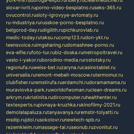
york-life.ru
doroga-expo.ru
ribery.ru
cleanmedicine.ru
slovar-ivrit.ru
porno-video-besplatno.ru
seks-365.ru
ovucontrol.ru
sloty-igrovyye-avtomaty.ru
ru-industriya.ru
russkoe-porno-besplatno.ru
belgorod-day.ru
digilith.ru
pichkurovlab.ru
medic-today.ru
taksu.ru
comp123.ru
don-ykt.ru
teensvoice.ru
imgsharing.ru
domashnee-porno.ru
eva-elfie.ru
foto-tur.ru
biz-doska.ru
metropoltravel.ru
veslo-i-yakor.ru
borodino-media.ru
rostotsky.ru
regionufa.ru
weiss-bet.ru
zaryna.ru
casinotablet.ru
universalia.ru
remont-mebeli-moscow.ru
termomur.ru
clubfisher.ru
remstirufa.ru
erdamchi.ru
doramamama.ru
muraviovka-park.ru
worldofwoman.ru
clean-dreams.ru
arkrym.ru
kristinita.ru
dircomputer.ru
healthenter.ru
textexperts.ru
pivnaya-kruzhka.ru
kinofilmy-2021.ru
demolalapaluza.ru
tanyavanya.ru
remstir-tolyatti.ru
msdip.ru
jdol.ru
sokolovr.ru
newtech-spb.ru
rezemkleim.ru
massage-tai.ru
seonub.ru
zvonitut.ru