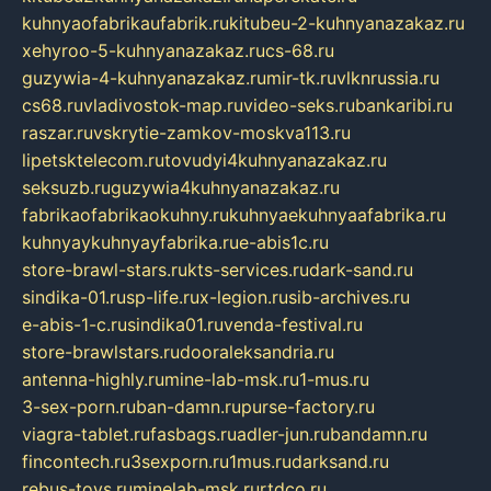
kuhnyaofabrikaufabrik.ru
kitubeu-2-kuhnyanazakaz.ru
xehyroo-5-kuhnyanazakaz.ru
cs-68.ru
guzywia-4-kuhnyanazakaz.ru
mir-tk.ru
vlknrussia.ru
cs68.ru
vladivostok-map.ru
video-seks.ru
bankaribi.ru
raszar.ru
vskrytie-zamkov-moskva113.ru
lipetsktelecom.ru
tovudyi4kuhnyanazakaz.ru
seksuzb.ru
guzywia4kuhnyanazakaz.ru
fabrikaofabrikaokuhny.ru
kuhnyaekuhnyaafabrika.ru
kuhnyaykuhnyayfabrika.ru
e-abis1c.ru
store-brawl-stars.ru
kts-services.ru
dark-sand.ru
sindika-01.ru
sp-life.ru
x-legion.ru
sib-archives.ru
e-abis-1-c.ru
sindika01.ru
venda-festival.ru
store-brawlstars.ru
dooraleksandria.ru
antenna-highly.ru
mine-lab-msk.ru
1-mus.ru
3-sex-porn.ru
ban-damn.ru
purse-factory.ru
viagra-tablet.ru
fasbags.ru
adler-jun.ru
bandamn.ru
fincontech.ru
3sexporn.ru
1mus.ru
darksand.ru
rebus-toys.ru
minelab-msk.ru
rtdco.ru