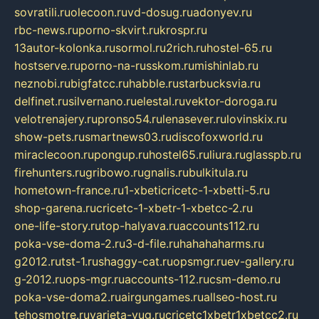
sovratili.ru
olecoon.ru
vd-dosug.ru
adonyev.ru
rbc-news.ru
porno-skvirt.ru
krospr.ru
13autor-kolonka.ru
sormol.ru
2rich.ru
hostel-65.ru
hostserve.ru
porno-na-russkom.ru
mishinlab.ru
neznobi.ru
bigfatcc.ru
habble.ru
starbucksvia.ru
delfinet.ru
silvernano.ru
elestal.ru
vektor-doroga.ru
velotrenajery.ru
pronso54.ru
lenasever.ru
lovinskix.ru
show-pets.ru
smartnews03.ru
discofoxworld.ru
miraclecoon.ru
pongup.ru
hostel65.ru
liura.ru
glasspb.ru
firehunters.ru
gribowo.ru
gnalis.ru
bulkitula.ru
hometown-france.ru
1-xbeticricetc-1-xbetti-5.ru
shop-garena.ru
cricetc-1-xbetr-1-xbetcc-2.ru
one-life-story.ru
top-halyava.ru
accounts112.ru
poka-vse-doma-2.ru
3-d-file.ru
hahahaharms.ru
g2012.ru
tst-1.ru
shaggy-cat.ru
opsmgr.ru
ev-gallery.ru
g-2012.ru
ops-mgr.ru
accounts-112.ru
csm-demo.ru
poka-vse-doma2.ru
airgungames.ru
allseo-host.ru
tehosmotre.ru
varieta-yug.ru
cricetc1xbetr1xbetcc2.ru