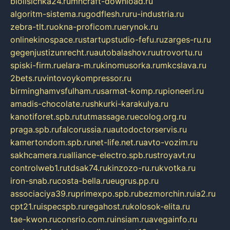
biolisichka24.ru
mncraft-download.ru
algoritm-sistema.ru
godflesh.ru
ru-industria.ru
zebra-tlt.ru
okna-proficom.ru
erynok.ru
onlinekinospace.ru
startupstudio-fefu.ru
zarges-ru.ru
gegenjustizunrecht.ru
autobalashov.ru
utrovortu.ru
spiski-firm.ru
elara-m.ru
kinomusorka.ru
mkcslava.ru
2bets.ru
vintovoykompressor.ru
birminghamvsfulham.ru
sarmat-komp.ru
pioneeri.ru
amadis-chocolate.ru
shkurki-karakulya.ru
kanotiforet.spb.ru
tutmassage.ru
ecolog.org.ru
praga.spb.ru
falcorussia.ru
autodoctorservis.ru
kamertondom.spb.ru
net-life.net.ru
avto-vozim.ru
sakhcamera.ru
alliance-electro.spb.ru
stroyavt.ru
controlweb1.ru
tdsak74.ru
kinzozo-ru.ru
kvotka.ru
iron-snab.ru
costa-bella.ru
eugrus.pp.ru
associaciya39.ru
primexpo.spb.ru
bezmorchin.ru
ia2.ru
cpt21.ru
ispecspb.ru
regahost.ru
kolosok-elita.ru
tae-kwon.ru
consrio.com.ru
insiam.ru
avegainfo.ru