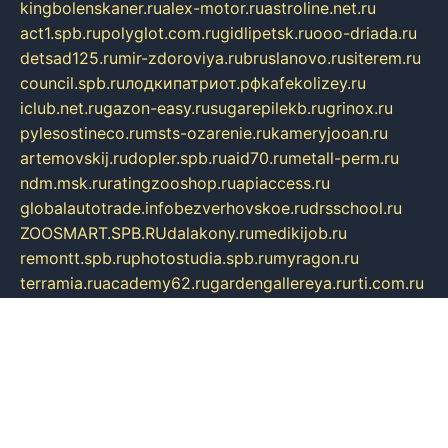
kingbolenskaner.ru
alex-motor.ru
astroline.net.ru
act1.spb.ru
polyglot.com.ru
gidlipetsk.ru
ooo-driada.ru
detsad125.ru
mir-zdoroviya.ru
bruslanovo.ru
siterem.ru
council.spb.ru
лодкипатриот.рф
kafekolizey.ru
iclub.net.ru
gazon-easy.ru
sugarepilekb.ru
grinox.ru
pylesostineco.ru
msts-ozarenie.ru
kameryjooan.ru
artemovskij.ru
dopler.spb.ru
aid70.ru
metall-perm.ru
ndm.msk.ru
ratingzooshop.ru
apiaccess.ru
globalautotrade.info
bezverhovskoe.ru
drsschool.ru
ZOOSMART.SPB.RU
dalakony.ru
medikijob.ru
remontt.spb.ru
photostudia.spb.ru
myragon.ru
terramia.ru
academy62.ru
gardengallereya.ru
rti.com.ru
artem-news.ru
biserinca.ru
krasnodarkurort.com
imshowtv.ru
mebel-v-tule.ru
mobtopik.ru
pcsecurity.net.ru
tool-sib.ru
multimetrunit.ru
sp-tour.ru
fan-cs.ru
santeh-russia.ru
symbian9.net.ru
DSHAIR.RU
tmmotors.spb.ru
xjocuricopii.com
musavtomat.msk.ru
obustrojdom.ru
sovetcik.ru
ybaranovskaya.ru