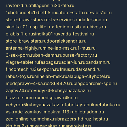
raytor-d.ru
atillagunn.ru
3d-file.ru
1xbeticricetc1xbetti5.ru
uafoot-statti.ru
e-abis1c.ru
store-brawl-stars.ru
kts-services.ru
dark-sand.ru
sindika-01.ru
sp-life.ru
x-legion.ru
sib-archives.ru
e-abis-1-c.ru
sindika01.ru
venda-festival.ru
store-brawlstars.ru
dooraleksandria.ru
antenna-highly.ru
mine-lab-msk.ru
1-mus.ru
3-sex-porn.ru
ban-damn.ru
purse-factory.ru
viagra-tablet.ru
fasbags.ru
adler-jun.ru
bandamn.ru
fincontech.ru
3sexporn.ru
1mus.ru
darksand.ru
rebus-toys.ru
minelab-msk.ru
alabuga-cityhotel.ru
medsprawo-4-ka.ru
2864420.ru
blagodarenie-spb.ru
zajmy24.ru
tovudyi-4-kuhnyanazakaz.ru
brazzerscom.ru
medsprawo4ka.ru
xehyroo5kuhnyanazakaz.ru
fabrikayfabrikaefabrika.ru
vskrytie-zamkov-moskva-113.ru
biletnadom.ru
zed-online.ru
pimchax.ru
brazzers-hd.ru
z-host.ru
kitubeu2kuhnyanazakaz.ru
naperekate.ru