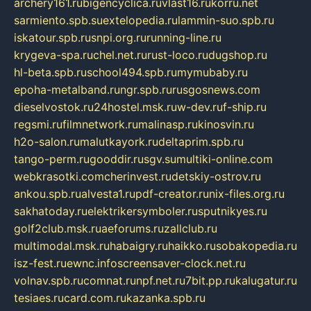
archery161.ru
bigencyclica.ru
vlast16.ru
korru.net
sarmiento.spb.su
extelopedia.ru
lammin-suo.spb.ru
iskatour.spb.ru
snpi.org.ru
running-line.ru
krygeva-spa.ru
chel.net.ru
rust-loco.ru
dugshop.ru
hl-beta.spb.ru
school494.spb.ru
mymubaby.ru
epoha-metalband.ru
ngr.spb.ru
rusgosnews.com
dieselvostok.ru
24hostel.msk.ru
w-dev.ru
f-ship.ru
regsmi.ru
filmnetwork.ru
malinasp.ru
kinosvin.ru
h2o-salon.ru
malutkayork.ru
deltaprim.spb.ru
tango-perm.ru
gooddir.ru
sgv.su
multiki-online.com
webkrasotki.com
cherinvest.ru
detskiy-ostrov.ru
ankou.spb.ru
alvesta1.ru
pdf-creator.ru
nix-files.org.ru
sakhatoday.ru
elektrikersymboler.ru
sputnikyes.ru
golf2club.msk.ru
aeforums.ru
zallclub.ru
multimodal.msk.ru
habaigry.ru
haikko.ru
sobakopedia.ru
isz-fest.ru
ewnc.info
screensaver-clock.net.ru
volnav.spb.ru
comnat.ru
npf.net.ru
7bit.pp.ru
kalugatur.ru
tesiaes.ru
card.com.ru
kazanka.spb.ru