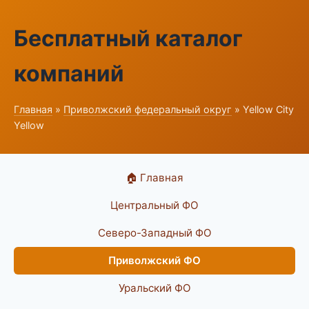
Бесплатный каталог
компаний
Главная
»
Приволжский федеральный округ
» Yellow City
Yellow
🏠 Главная
Центральный ФО
Северо-Западный ФО
Приволжский ФО
Уральский ФО