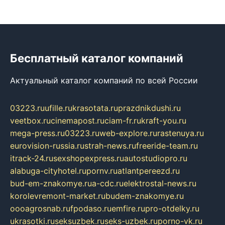
Бесплатный каталог компаний
Актуальный каталог компаний по всей России
03223.ru
ufille.ru
krasotata.ru
prazdnikdushi.ru
veetbox.ru
cinemapost.ru
ciam-fr.ru
kraft-you.ru
mega-press.ru
03223.ru
web-explore.ru
rastenuya.ru
eurovision-russia.ru
strah-news.ru
freeride-team.ru
itrack-24.ru
sexshopexpress.ru
autostudiopro.ru
alabuga-cityhotel.ru
pornv.ru
atlantpereezd.ru
bud-em-znakomye.ru
a-cdc.ru
elektrostal-news.ru
korolevremont-market.ru
budem-znakomye.ru
oooagrosnab.ru
fpodaso.ru
emfire.ru
pro-otdelky.ru
ukrasotki.ru
seksuzbek.ru
seks-uzbek.ru
porno-vk.ru