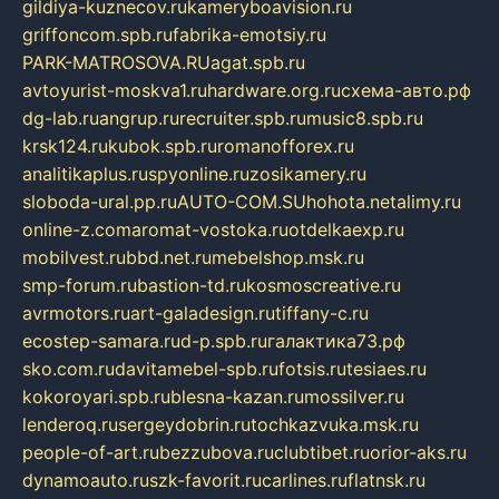
gildiya-kuznecov.ru
kameryboavision.ru
griffoncom.spb.ru
fabrika-emotsiy.ru
PARK-MATROSOVA.RU
agat.spb.ru
avtoyurist-moskva1.ru
hardware.org.ru
схема-авто.рф
dg-lab.ru
angrup.ru
recruiter.spb.ru
music8.spb.ru
krsk124.ru
kubok.spb.ru
romanofforex.ru
analitikaplus.ru
spyonline.ru
zosikamery.ru
sloboda-ural.pp.ru
AUTO-COM.SU
hohota.net
alimy.ru
online-z.com
aromat-vostoka.ru
otdelkaexp.ru
mobilvest.ru
bbd.net.ru
mebelshop.msk.ru
smp-forum.ru
bastion-td.ru
kosmoscreative.ru
avrmotors.ru
art-galadesign.ru
tiffany-c.ru
ecostep-samara.ru
d-p.spb.ru
галактика73.рф
sko.com.ru
davitamebel-spb.ru
fotsis.ru
tesiaes.ru
kokoroyari.spb.ru
blesna-kazan.ru
mossilver.ru
lenderoq.ru
sergeydobrin.ru
tochkazvuka.msk.ru
people-of-art.ru
bezzubova.ru
clubtibet.ru
orior-aks.ru
dynamoauto.ru
szk-favorit.ru
carlines.ru
flatnsk.ru