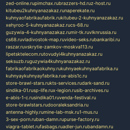
zed-online.ru
pimchax.ru
brazzers-hd.ru
z-host.ru
kitubeu2kuhnyanazakaz.ru
naperekate.ru
kuhnyaofabrikaufabrik.ru
kitubeu-2-kuhnyanazakaz.ru
xehyroo-5-kuhnyanazakaz.ru
cs-68.ru
guzywia-4-kuhnyanazakaz.ru
mir-tk.ru
vlknrussia.ru
cs68.ru
vladivostok-map.ru
video-seks.ru
bankaribi.ru
raszar.ru
vskrytie-zamkov-moskva113.ru
lipetsktelecom.ru
tovudyi4kuhnyanazakaz.ru
seksuzb.ru
guzywia4kuhnyanazakaz.ru
fabrikaofabrikaokuhny.ru
kuhnyaekuhnyaafabrika.ru
kuhnyaykuhnyayfabrika.ru
e-abis1c.ru
store-brawl-stars.ru
kts-services.ru
dark-sand.ru
sindika-01.ru
sp-life.ru
x-legion.ru
sib-archives.ru
e-abis-1-c.ru
sindika01.ru
venda-festival.ru
store-brawlstars.ru
dooraleksandria.ru
antenna-highly.ru
mine-lab-msk.ru
1-mus.ru
3-sex-porn.ru
ban-damn.ru
purse-factory.ru
viagra-tablet.ru
fasbags.ru
adler-jun.ru
bandamn.ru