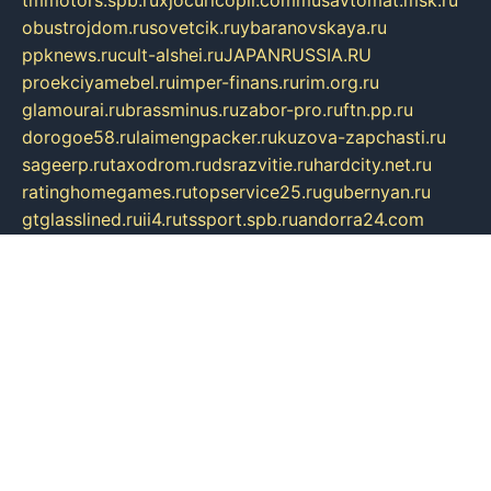
obustrojdom.ru
sovetcik.ru
ybaranovskaya.ru
ppknews.ru
cult-alshei.ru
JAPANRUSSIA.RU
proekciyamebel.ru
imper-finans.ru
rim.org.ru
glamourai.ru
brassminus.ru
zabor-pro.ru
ftn.pp.ru
dorogoe58.ru
laimengpacker.ru
kuzova-zapchasti.ru
sageerp.ru
taxodrom.ru
dsrazvitie.ru
hardcity.net.ru
ratinghomegames.ru
topservice25.ru
gubernyan.ru
gtglasslined.ru
ii4.ru
tssport.spb.ru
andorra24.com
blackwallstreet.ru
oboimos.ru
optim-doors.com.ru
ikuch.ru
nycr.org.ru
npa21.ru
vremya-ch.spb.ru
desert000.ru
ivtorgi.ru
ifiori.ru
catalog-statei.ru
dcv.org.ru
spetsmaster174.ru
ipkameryhiseeu.ru
dum26.ru
ruspol.spb.ru
fr-opendp.ru
kam-solnyshko.ru
cheyenne-arapaho.ru
sevzapmetal.spb.ru
ted-lapidus.spb.ru
parasite-eliminator.ru
sigma-complete.ru
modernworld.ru
dama-moda.ru
eholot-group.ru
sk-nvkz.ru
DRONGOLD.RU