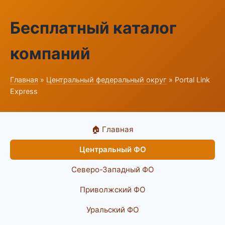
Бесплатный каталог
компаний
Главная
»
Центральный федеральный округ
» Portal Link
Express
🏠 Главная
Центральный ФО
Северо-Западный ФО
Приволжский ФО
Уральский ФО