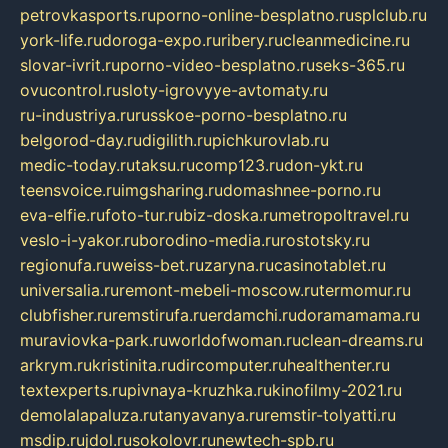
petrovkasports.ru
porno-online-besplatno.ru
splclub.ru
york-life.ru
doroga-expo.ru
ribery.ru
cleanmedicine.ru
slovar-ivrit.ru
porno-video-besplatno.ru
seks-365.ru
ovucontrol.ru
sloty-igrovyye-avtomaty.ru
ru-industriya.ru
russkoe-porno-besplatno.ru
belgorod-day.ru
digilith.ru
pichkurovlab.ru
medic-today.ru
taksu.ru
comp123.ru
don-ykt.ru
teensvoice.ru
imgsharing.ru
domashnee-porno.ru
eva-elfie.ru
foto-tur.ru
biz-doska.ru
metropoltravel.ru
veslo-i-yakor.ru
borodino-media.ru
rostotsky.ru
regionufa.ru
weiss-bet.ru
zaryna.ru
casinotablet.ru
universalia.ru
remont-mebeli-moscow.ru
termomur.ru
clubfisher.ru
remstirufa.ru
erdamchi.ru
doramamama.ru
muraviovka-park.ru
worldofwoman.ru
clean-dreams.ru
arkrym.ru
kristinita.ru
dircomputer.ru
healthenter.ru
textexperts.ru
pivnaya-kruzhka.ru
kinofilmy-2021.ru
demolalapaluza.ru
tanyavanya.ru
remstir-tolyatti.ru
msdip.ru
jdol.ru
sokolovr.ru
newtech-spb.ru