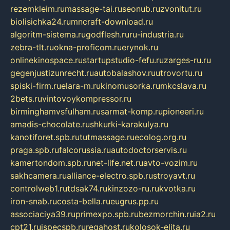
rezemkleim.ru
massage-tai.ru
seonub.ru
zvonitut.ru
biolisichka24.ru
mncraft-download.ru
algoritm-sistema.ru
godflesh.ru
ru-industria.ru
zebra-tlt.ru
okna-proficom.ru
erynok.ru
onlinekinospace.ru
startupstudio-fefu.ru
zarges-ru.ru
gegenjustizunrecht.ru
autobalashov.ru
utrovortu.ru
spiski-firm.ru
elara-m.ru
kinomusorka.ru
mkcslava.ru
2bets.ru
vintovoykompressor.ru
birminghamvsfulham.ru
sarmat-komp.ru
pioneeri.ru
amadis-chocolate.ru
shkurki-karakulya.ru
kanotiforet.spb.ru
tutmassage.ru
ecolog.org.ru
praga.spb.ru
falcorussia.ru
autodoctorservis.ru
kamertondom.spb.ru
net-life.net.ru
avto-vozim.ru
sakhcamera.ru
alliance-electro.spb.ru
stroyavt.ru
controlweb1.ru
tdsak74.ru
kinzozo-ru.ru
kvotka.ru
iron-snab.ru
costa-bella.ru
eugrus.pp.ru
associaciya39.ru
primexpo.spb.ru
bezmorchin.ru
ia2.ru
cpt21.ru
ispecspb.ru
regahost.ru
kolosok-elita.ru