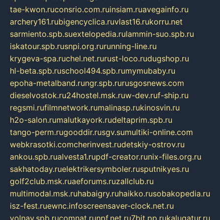
tae-kwon.ru
consrio.com.ru
insiam.ru
avegainfo.ru
archery161.ru
bigencyclica.ru
vlast16.ru
korru.net
sarmiento.spb.su
extelopedia.ru
lammin-suo.spb.ru
iskatour.spb.ru
snpi.org.ru
running-line.ru
krygeva-spa.ru
chel.net.ru
rust-loco.ru
dugshop.ru
hl-beta.spb.ru
school494.spb.ru
mymubaby.ru
epoha-metalband.ru
ngr.spb.ru
rusgosnews.com
dieselvostok.ru
24hostel.msk.ru
w-dev.ru
f-ship.ru
regsmi.ru
filmnetwork.ru
malinasp.ru
kinosvin.ru
h2o-salon.ru
malutkayork.ru
deltaprim.spb.ru
tango-perm.ru
gooddir.ru
sgv.su
multiki-online.com
webkrasotki.com
cherinvest.ru
detskiy-ostrov.ru
ankou.spb.ru
alvesta1.ru
pdf-creator.ru
nix-files.org.ru
sakhatoday.ru
elektrikersymboler.ru
sputnikyes.ru
golf2club.msk.ru
aeforums.ru
zallclub.ru
multimodal.msk.ru
habaigry.ru
haikko.ru
sobakopedia.ru
isz-fest.ru
ewnc.info
screensaver-clock.net.ru
volnav.spb.ru
comnat.ru
npf.net.ru
7bit.pp.ru
kalugatur.ru