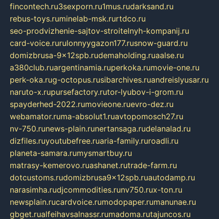
fincontech.ru
3sexporn.ru
1mus.ru
darksand.ru
rebus-toys.ru
minelab-msk.ru
rtdco.ru
seo-prodvizhenie-sajtov-stroitelnyh-kompanij.ru
card-voice.ru
rulonnyygazon177.ru
snow-guard.ru
domizbrusa-9x12spb.ru
demaholding.ru
aalse.ru
a380club.ru
argentinamia.ru
perkoka.ru
movie-one.ru
perk-oka.ru
g-octopus.ru
sibarchives.ru
andreislyusar.ru
naruto-x.ru
pursefactory.ru
tor-lyubov-i-grom.ru
spayderhed-2022.ru
movieone.ru
evro-dez.ru
webamator.ru
ma-absolut1.ru
avtopomosch27.ru
nv-750.ru
news-plain.ru
nertansaga.ru
delanalad.ru
dizfiles.ru
youtubefree.ru
aria-family.ru
roadli.ru
planeta-samara.ru
mysmartbuy.ru
matrasy-kemerovo.ru
ashanet.ru
trade-farm.ru
dotcustoms.ru
domizbrusa9x12spb.ru
autodamp.ru
narasimha.ru
djcommodities.ru
nv750.ru
x-ton.ru
newsplain.ru
cardvoice.ru
modopaper.ru
manunae.ru
gbget.ru
alfeihavsalnassr.ru
madoma.ru
tajuncos.ru