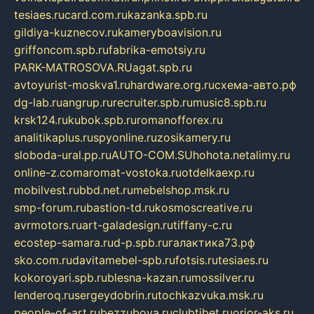
tesiaes.ru
card.com.ru
kazanka.spb.ru
gildiya-kuznecov.ru
kameryboavision.ru
griffoncom.spb.ru
fabrika-emotsiy.ru
PARK-MATROSOVA.RU
agat.spb.ru
avtoyurist-moskva1.ru
hardware.org.ru
схема-авто.рф
dg-lab.ru
angrup.ru
recruiter.spb.ru
music8.spb.ru
krsk124.ru
kubok.spb.ru
romanofforex.ru
analitikaplus.ru
spyonline.ru
zosikamery.ru
sloboda-ural.pp.ru
AUTO-COM.SU
hohota.net
alimy.ru
online-z.com
aromat-vostoka.ru
otdelkaexp.ru
mobilvest.ru
bbd.net.ru
mebelshop.msk.ru
smp-forum.ru
bastion-td.ru
kosmoscreative.ru
avrmotors.ru
art-galadesign.ru
tiffany-c.ru
ecostep-samara.ru
d-p.spb.ru
галактика73.рф
sko.com.ru
davitamebel-spb.ru
fotsis.ru
tesiaes.ru
kokoroyari.spb.ru
blesna-kazan.ru
mossilver.ru
lenderoq.ru
sergeydobrin.ru
tochkazvuka.msk.ru
people-of-art.ru
bezzubova.ru
clubtibet.ru
orior-aks.ru