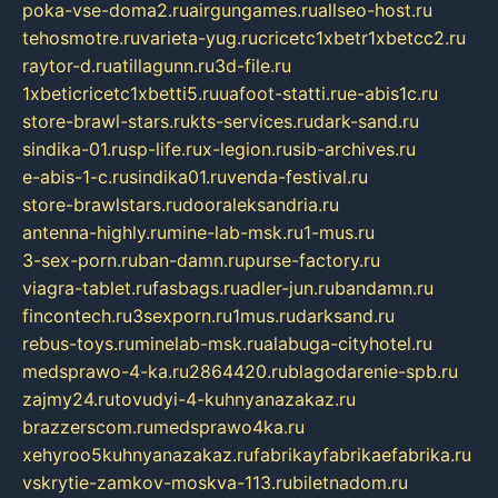
poka-vse-doma2.ru
airgungames.ru
allseo-host.ru
tehosmotre.ru
varieta-yug.ru
cricetc1xbetr1xbetcc2.ru
raytor-d.ru
atillagunn.ru
3d-file.ru
1xbeticricetc1xbetti5.ru
uafoot-statti.ru
e-abis1c.ru
store-brawl-stars.ru
kts-services.ru
dark-sand.ru
sindika-01.ru
sp-life.ru
x-legion.ru
sib-archives.ru
e-abis-1-c.ru
sindika01.ru
venda-festival.ru
store-brawlstars.ru
dooraleksandria.ru
antenna-highly.ru
mine-lab-msk.ru
1-mus.ru
3-sex-porn.ru
ban-damn.ru
purse-factory.ru
viagra-tablet.ru
fasbags.ru
adler-jun.ru
bandamn.ru
fincontech.ru
3sexporn.ru
1mus.ru
darksand.ru
rebus-toys.ru
minelab-msk.ru
alabuga-cityhotel.ru
medsprawo-4-ka.ru
2864420.ru
blagodarenie-spb.ru
zajmy24.ru
tovudyi-4-kuhnyanazakaz.ru
brazzerscom.ru
medsprawo4ka.ru
xehyroo5kuhnyanazakaz.ru
fabrikayfabrikaefabrika.ru
vskrytie-zamkov-moskva-113.ru
biletnadom.ru