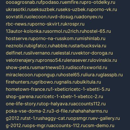
oooagrosnab.ru
fpodaso.ru
emfire.ru
pro-otdelky.ru
ukrasotki.ru
seksuzbek.ru
seks-uzbek.ru
porno-vk.ru
sovratili.ru
olecoon.ru
vd-dosug.ru
adonyev.ru
rbc-news.ru
porno-skvirt.ru
krospr.ru
13autor-kolonka.ru
sormol.ru
2rich.ru
hostel-65.ru
hostserve.ru
porno-na-russkom.ru
mishinlab.ru
neznobi.ru
bigfatcc.ru
habble.ru
starbucksvia.ru
delfinet.ru
silvernano.ru
elestal.ru
vektor-doroga.ru
velotrenajery.ru
pronso54.ru
lenasever.ru
lovinskix.ru
show-pets.ru
smartnews03.ru
discofoxworld.ru
miraclecoon.ru
pongup.ru
hostel65.ru
liura.ru
glasspb.ru
firehunters.ru
gribowo.ru
gnalis.ru
bulkitula.ru
hometown-france.ru
1-xbeticricetc-1-xbetti-5.ru
shop-garena.ru
cricetc-1-xbetr-1-xbetcc-2.ru
one-life-story.ru
top-halyava.ru
accounts112.ru
poka-vse-doma-2.ru
3-d-file.ru
hahahaharms.ru
g2012.ru
tst-1.ru
shaggy-cat.ru
opsmgr.ru
ev-gallery.ru
g-2012.ru
ops-mgr.ru
accounts-112.ru
csm-demo.ru