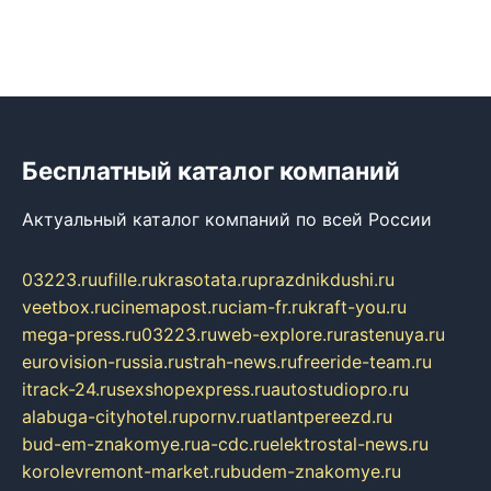
Бесплатный каталог компаний
Актуальный каталог компаний по всей России
03223.ru
ufille.ru
krasotata.ru
prazdnikdushi.ru
veetbox.ru
cinemapost.ru
ciam-fr.ru
kraft-you.ru
mega-press.ru
03223.ru
web-explore.ru
rastenuya.ru
eurovision-russia.ru
strah-news.ru
freeride-team.ru
itrack-24.ru
sexshopexpress.ru
autostudiopro.ru
alabuga-cityhotel.ru
pornv.ru
atlantpereezd.ru
bud-em-znakomye.ru
a-cdc.ru
elektrostal-news.ru
korolevremont-market.ru
budem-znakomye.ru