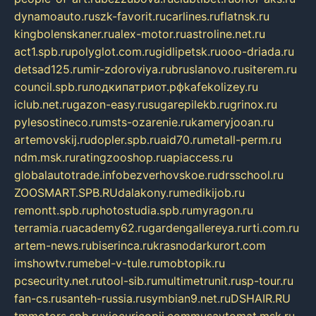
dynamoauto.ru
szk-favorit.ru
carlines.ru
flatnsk.ru
kingbolenskaner.ru
alex-motor.ru
astroline.net.ru
act1.spb.ru
polyglot.com.ru
gidlipetsk.ru
ooo-driada.ru
detsad125.ru
mir-zdoroviya.ru
bruslanovo.ru
siterem.ru
council.spb.ru
лодкипатриот.рф
kafekolizey.ru
iclub.net.ru
gazon-easy.ru
sugarepilekb.ru
grinox.ru
pylesostineco.ru
msts-ozarenie.ru
kameryjooan.ru
artemovskij.ru
dopler.spb.ru
aid70.ru
metall-perm.ru
ndm.msk.ru
ratingzooshop.ru
apiaccess.ru
globalautotrade.info
bezverhovskoe.ru
drsschool.ru
ZOOSMART.SPB.RU
dalakony.ru
medikijob.ru
remontt.spb.ru
photostudia.spb.ru
myragon.ru
terramia.ru
academy62.ru
gardengallereya.ru
rti.com.ru
artem-news.ru
biserinca.ru
krasnodarkurort.com
imshowtv.ru
mebel-v-tule.ru
mobtopik.ru
pcsecurity.net.ru
tool-sib.ru
multimetrunit.ru
sp-tour.ru
fan-cs.ru
santeh-russia.ru
symbian9.net.ru
DSHAIR.RU
tmmotors.spb.ru
xjocuricopii.com
musavtomat.msk.ru