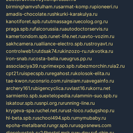
birminghamvsfulham.ru
sarmat-komp.ru
pioneeri.ru
amadis-chocolate.ru
shkurki-karakulya.ru
kanotiforet.spb.ru
tutmassage.ru
ecolog.org.ru
praga.spb.ru
falcorussia.ru
autodoctorservis.ru
kamertondom.spb.ru
net-life.net.ru
avto-vozim.ru
sakhcamera.ru
alliance-electro.spb.ru
stroyavt.ru
controlweb1.ru
tdsak74.ru
kinzozo-ru.ru
kvotka.ru
iron-snab.ru
costa-bella.ru
eugrus.pp.ru
associaciya39.ru
primexpo.spb.ru
bezmorchin.ru
ia2.ru
cpt21.ru
ispecspb.ru
regahost.ru
kolosok-elita.ru
tae-kwon.ru
consrio.com.ru
insiam.ru
avegainfo.ru
archery161.ru
bigencyclica.ru
vlast16.ru
korru.net
sarmiento.spb.su
extelopedia.ru
lammin-suo.spb.ru
iskatour.spb.ru
snpi.org.ru
running-line.ru
krygeva-spa.ru
chel.net.ru
rust-loco.ru
dugshop.ru
hl-beta.spb.ru
school494.spb.ru
mymubaby.ru
epoha-metalband.ru
ngr.spb.ru
rusgosnews.com
dieselvostok.ru
24hostel.msk.ru
w-dev.ru
f-ship.ru