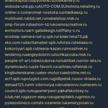
analitikaplus.ru
spyonline.ru
zosikamery.ru
sloboda-ural.pp.ru
AUTO-COM.SU
hohota.net
alimy.ru
online-z.com
aromat-vostoka.ru
otdelkaexp.ru
mobilvest.ru
bbd.net.ru
mebelshop.msk.ru
smp-forum.ru
bastion-td.ru
kosmoscreative.ru
avrmotors.ru
art-galadesign.ru
tiffany-c.ru
ecostep-samara.ru
d-p.spb.ru
галактика73.рф
sko.com.ru
davitamebel-spb.ru
fotsis.ru
tesiaes.ru
kokoroyari.spb.ru
blesna-kazan.ru
mossilver.ru
lenderoq.ru
sergeydobrin.ru
tochkazvuka.msk.ru
people-of-art.ru
bezzubova.ru
clubtibet.ru
orior-aks.ru
dynamoauto.ru
szk-favorit.ru
carlines.ru
flatnsk.ru
kingbolenskaner.ru
alex-motor.ru
astroline.net.ru
act1.spb.ru
polyglot.com.ru
gidlipetsk.ru
ooo-driada.ru
detsad125.ru
mir-zdoroviya.ru
bruslanovo.ru
siterem.ru
council.spb.ru
лодкипатриот.рф
kafekolizey.ru
iclub.net.ru
gazon-easy.ru
sugarepilekb.ru
grinox.ru
pylesostineco.ru
msts-ozarenie.ru
kameryjooan.ru