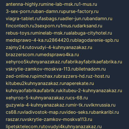
antenna-highly.ru
mine-lab-msk.ru
1-mus.ru
3-sex-porn.ru
ban-damn.ru
purse-factory.ru
viagra-tablet.ru
fasbags.ru
adler-jun.ru
bandamn.ru
fincontech.ru
3sexporn.ru
1mus.ru
darksand.ru
rebus-toys.ru
minelab-msk.ru
alabuga-cityhotel.ru
medsprawo-4-ka.ru
2864420.ru
blagodarenie-spb.ru
zajmy24.ru
tovudyi-4-kuhnyanazakaz.ru
brazzerscom.ru
medsprawo4ka.ru
xehyroo5kuhnyanazakaz.ru
fabrikayfabrikaefabrika.ru
vskrytie-zamkov-moskva-113.ru
biletnadom.ru
zed-online.ru
pimchax.ru
brazzers-hd.ru
z-host.ru
kitubeu2kuhnyanazakaz.ru
naperekate.ru
kuhnyaofabrikaufabrik.ru
kitubeu-2-kuhnyanazakaz.ru
xehyroo-5-kuhnyanazakaz.ru
cs-68.ru
guzywia-4-kuhnyanazakaz.ru
mir-tk.ru
vlknrussia.ru
cs68.ru
vladivostok-map.ru
video-seks.ru
bankaribi.ru
raszar.ru
vskrytie-zamkov-moskva113.ru
lipetsktelecom.ru
tovudyi4kuhnyanazakaz.ru