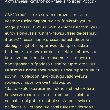
Актуальный каталог компаний по всей России
03223.ru
ufille.ru
krasotata.ru
prazdnikdushi.ru
veetbox.ru
cinemapost.ru
ciam-fr.ru
kraft-you.ru
mega-press.ru
03223.ru
web-explore.ru
rastenuya.ru
eurovision-russia.ru
strah-news.ru
freeride-team.ru
itrack-24.ru
sexshopexpress.ru
autostudiopro.ru
alabuga-cityhotel.ru
pornv.ru
atlantpereezd.ru
bud-em-znakomye.ru
a-cdc.ru
elektrostal-news.ru
korolevremont-market.ru
budem-znakomye.ru
oooagrosnab.ru
fpodaso.ru
emfire.ru
pro-otdelky.ru
ukrasotki.ru
seksuzbek.ru
seks-uzbek.ru
porno-vk.ru
sovratili.ru
olecoon.ru
vd-dosug.ru
adonyev.ru
rbc-news.ru
porno-skvirt.ru
krospr.ru
13autor-kolonka.ru
sormol.ru
2rich.ru
hostel-65.ru
hostserve.ru
porno-na-russkom.ru
mishinlab.ru
neznobi.ru
bigfatcc.ru
habble.ru
starbucksvia.ru
delfinet.ru
silvernano.ru
elestal.ru
vektor-doroga.ru