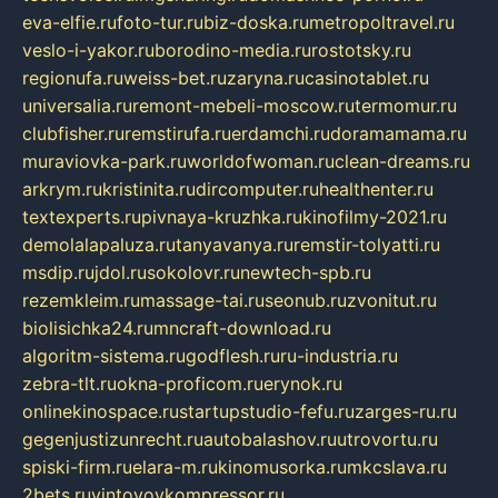
eva-elfie.ru
foto-tur.ru
biz-doska.ru
metropoltravel.ru
veslo-i-yakor.ru
borodino-media.ru
rostotsky.ru
regionufa.ru
weiss-bet.ru
zaryna.ru
casinotablet.ru
universalia.ru
remont-mebeli-moscow.ru
termomur.ru
clubfisher.ru
remstirufa.ru
erdamchi.ru
doramamama.ru
muraviovka-park.ru
worldofwoman.ru
clean-dreams.ru
arkrym.ru
kristinita.ru
dircomputer.ru
healthenter.ru
textexperts.ru
pivnaya-kruzhka.ru
kinofilmy-2021.ru
demolalapaluza.ru
tanyavanya.ru
remstir-tolyatti.ru
msdip.ru
jdol.ru
sokolovr.ru
newtech-spb.ru
rezemkleim.ru
massage-tai.ru
seonub.ru
zvonitut.ru
biolisichka24.ru
mncraft-download.ru
algoritm-sistema.ru
godflesh.ru
ru-industria.ru
zebra-tlt.ru
okna-proficom.ru
erynok.ru
onlinekinospace.ru
startupstudio-fefu.ru
zarges-ru.ru
gegenjustizunrecht.ru
autobalashov.ru
utrovortu.ru
spiski-firm.ru
elara-m.ru
kinomusorka.ru
mkcslava.ru
2bets.ru
vintovoykompressor.ru