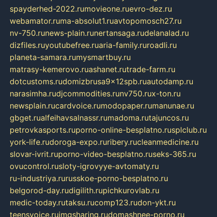
spayderhed-2022.ru
movieone.ru
evro-dez.ru
webamator.ru
ma-absolut1.ru
avtopomosch27.ru
nv-750.ru
news-plain.ru
nertansaga.ru
delanalad.ru
dizfiles.ru
youtubefree.ru
aria-family.ru
roadli.ru
planeta-samara.ru
mysmartbuy.ru
matrasy-kemerovo.ru
ashanet.ru
trade-farm.ru
dotcustoms.ru
domizbrusa9x12spb.ru
autodamp.ru
narasimha.ru
djcommodities.ru
nv750.ru
x-ton.ru
newsplain.ru
cardvoice.ru
modopaper.ru
manunae.ru
gbget.ru
alfeihavsalnassr.ru
madoma.ru
tajuncos.ru
petrovkasports.ru
porno-online-besplatno.ru
splclub.ru
york-life.ru
doroga-expo.ru
ribery.ru
cleanmedicine.ru
slovar-ivrit.ru
porno-video-besplatno.ru
seks-365.ru
ovucontrol.ru
sloty-igrovyye-avtomaty.ru
ru-industriya.ru
russkoe-porno-besplatno.ru
belgorod-day.ru
digilith.ru
pichkurovlab.ru
medic-today.ru
taksu.ru
comp123.ru
don-ykt.ru
teensvoice.ru
imgsharing.ru
domashnee-porno.ru