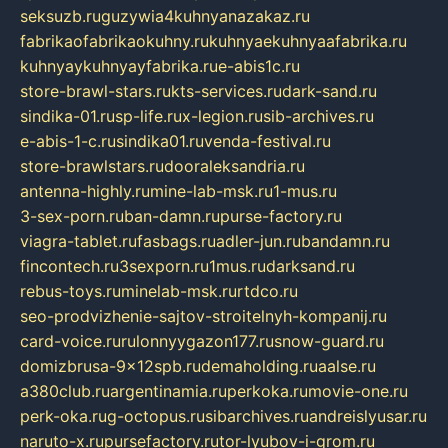
seksuzb.ru
guzywia4kuhnyanazakaz.ru
fabrikaofabrikaokuhny.ru
kuhnyaekuhnyaafabrika.ru
kuhnyaykuhnyayfabrika.ru
e-abis1c.ru
store-brawl-stars.ru
kts-services.ru
dark-sand.ru
sindika-01.ru
sp-life.ru
x-legion.ru
sib-archives.ru
e-abis-1-c.ru
sindika01.ru
venda-festival.ru
store-brawlstars.ru
dooraleksandria.ru
antenna-highly.ru
mine-lab-msk.ru
1-mus.ru
3-sex-porn.ru
ban-damn.ru
purse-factory.ru
viagra-tablet.ru
fasbags.ru
adler-jun.ru
bandamn.ru
fincontech.ru
3sexporn.ru
1mus.ru
darksand.ru
rebus-toys.ru
minelab-msk.ru
rtdco.ru
seo-prodvizhenie-sajtov-stroitelnyh-kompanij.ru
card-voice.ru
rulonnyygazon177.ru
snow-guard.ru
domizbrusa-9x12spb.ru
demaholding.ru
aalse.ru
a380club.ru
argentinamia.ru
perkoka.ru
movie-one.ru
perk-oka.ru
g-octopus.ru
sibarchives.ru
andreislyusar.ru
naruto-x.ru
pursefactory.ru
tor-lyubov-i-grom.ru