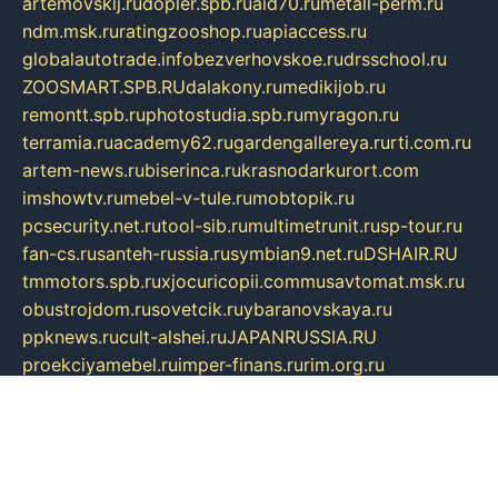
artemovskij.ru
dopler.spb.ru
aid70.ru
metall-perm.ru
ndm.msk.ru
ratingzooshop.ru
apiaccess.ru
globalautotrade.info
bezverhovskoe.ru
drsschool.ru
ZOOSMART.SPB.RU
dalakony.ru
medikijob.ru
remontt.spb.ru
photostudia.spb.ru
myragon.ru
terramia.ru
academy62.ru
gardengallereya.ru
rti.com.ru
artem-news.ru
biserinca.ru
krasnodarkurort.com
imshowtv.ru
mebel-v-tule.ru
mobtopik.ru
pcsecurity.net.ru
tool-sib.ru
multimetrunit.ru
sp-tour.ru
fan-cs.ru
santeh-russia.ru
symbian9.net.ru
DSHAIR.RU
tmmotors.spb.ru
xjocuricopii.com
musavtomat.msk.ru
obustrojdom.ru
sovetcik.ru
ybaranovskaya.ru
ppknews.ru
cult-alshei.ru
JAPANRUSSIA.RU
proekciyamebel.ru
imper-finans.ru
rim.org.ru
glamourai.ru
brassminus.ru
zabor-pro.ru
ftn.pp.ru
dorogoe58.ru
laimengpacker.ru
kuzova-zapchasti.ru
sageerp.ru
taxodrom.ru
dsrazvitie.ru
hardcity.net.ru
ratinghomegames.ru
topservice25.ru
gubernyan.ru