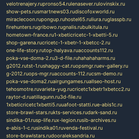
velotrenajery.ru
pronso54.ru
lenasever.ru
lovinskix.ru
show-pets.ru
smartnews03.ru
discofoxworld.ru
miraclecoon.ru
pongup.ru
hostel65.ru
liura.ru
glasspb.ru
firehunters.ru
gribowo.ru
gnalis.ru
bulkitula.ru
hometown-france.ru
1-xbeticricetc-1-xbetti-5.ru
shop-garena.ru
cricetc-1-xbetr-1-xbetcc-2.ru
one-life-story.ru
top-halyava.ru
accounts112.ru
poka-vse-doma-2.ru
3-d-file.ru
hahahaharms.ru
g2012.ru
tst-1.ru
shaggy-cat.ru
opsmgr.ru
ev-gallery.ru
g-2012.ru
ops-mgr.ru
accounts-112.ru
csm-demo.ru
poka-vse-doma2.ru
airgungames.ru
allseo-host.ru
tehosmotre.ru
varieta-yug.ru
cricetc1xbetr1xbetcc2.ru
raytor-d.ru
atillagunn.ru
3d-file.ru
1xbeticricetc1xbetti5.ru
uafoot-statti.ru
e-abis1c.ru
store-brawl-stars.ru
kts-services.ru
dark-sand.ru
sindika-01.ru
sp-life.ru
x-legion.ru
sib-archives.ru
e-abis-1-c.ru
sindika01.ru
venda-festival.ru
store-brawlstars.ru
dooraleksandria.ru