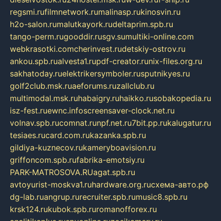
regsmi.ru
filmnetwork.ru
malinasp.ru
kinosvin.ru
h2o-salon.ru
malutkayork.ru
deltaprim.spb.ru
tango-perm.ru
gooddir.ru
sgv.su
multiki-online.com
webkrasotki.com
cherinvest.ru
detskiy-ostrov.ru
ankou.spb.ru
alvesta1.ru
pdf-creator.ru
nix-files.org.ru
sakhatoday.ru
elektrikersymboler.ru
sputnikyes.ru
golf2club.msk.ru
aeforums.ru
zallclub.ru
multimodal.msk.ru
habaigry.ru
haikko.ru
sobakopedia.ru
isz-fest.ru
ewnc.info
screensaver-clock.net.ru
volnav.spb.ru
comnat.ru
npf.net.ru
7bit.pp.ru
kalugatur.ru
tesiaes.ru
card.com.ru
kazanka.spb.ru
gildiya-kuznecov.ru
kameryboavision.ru
griffoncom.spb.ru
fabrika-emotsiy.ru
PARK-MATROSOVA.RU
agat.spb.ru
avtoyurist-moskva1.ru
hardware.org.ru
схема-авто.рф
dg-lab.ru
angrup.ru
recruiter.spb.ru
music8.spb.ru
krsk124.ru
kubok.spb.ru
romanofforex.ru