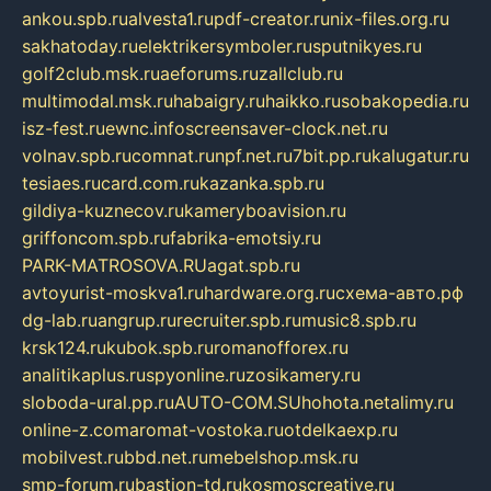
ankou.spb.ru
alvesta1.ru
pdf-creator.ru
nix-files.org.ru
sakhatoday.ru
elektrikersymboler.ru
sputnikyes.ru
golf2club.msk.ru
aeforums.ru
zallclub.ru
multimodal.msk.ru
habaigry.ru
haikko.ru
sobakopedia.ru
isz-fest.ru
ewnc.info
screensaver-clock.net.ru
volnav.spb.ru
comnat.ru
npf.net.ru
7bit.pp.ru
kalugatur.ru
tesiaes.ru
card.com.ru
kazanka.spb.ru
gildiya-kuznecov.ru
kameryboavision.ru
griffoncom.spb.ru
fabrika-emotsiy.ru
PARK-MATROSOVA.RU
agat.spb.ru
avtoyurist-moskva1.ru
hardware.org.ru
схема-авто.рф
dg-lab.ru
angrup.ru
recruiter.spb.ru
music8.spb.ru
krsk124.ru
kubok.spb.ru
romanofforex.ru
analitikaplus.ru
spyonline.ru
zosikamery.ru
sloboda-ural.pp.ru
AUTO-COM.SU
hohota.net
alimy.ru
online-z.com
aromat-vostoka.ru
otdelkaexp.ru
mobilvest.ru
bbd.net.ru
mebelshop.msk.ru
smp-forum.ru
bastion-td.ru
kosmoscreative.ru