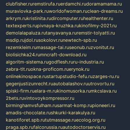
clubfisher.ru
remstirufa.ru
erdamchi.ru
doramamama.ru
muraviovka-park.ru
worldofwoman.ru
clean-dreams.ru
arkrym.ru
kristinita.ru
dircomputer.ru
healthenter.ru
textexperts.ru
pivnaya-kruzhka.ru
kinofilmy-2021.ru
demolalapaluza.ru
tanyavanya.ru
remstir-tolyatti.ru
msdip.ru
jdol.ru
sokolovr.ru
newtech-spb.ru
rezemkleim.ru
massage-tai.ru
seonub.ru
zvonitut.ru
biolisichka24.ru
mncraft-download.ru
algoritm-sistema.ru
godflesh.ru
ru-industria.ru
zebra-tlt.ru
okna-proficom.ru
erynok.ru
onlinekinospace.ru
startupstudio-fefu.ru
zarges-ru.ru
gegenjustizunrecht.ru
autobalashov.ru
utrovortu.ru
spiski-firm.ru
elara-m.ru
kinomusorka.ru
mkcslava.ru
2bets.ru
vintovoykompressor.ru
birminghamvsfulham.ru
sarmat-komp.ru
pioneeri.ru
amadis-chocolate.ru
shkurki-karakulya.ru
kanotiforet.spb.ru
tutmassage.ru
ecolog.org.ru
praga.spb.ru
falcorussia.ru
autodoctorservis.ru