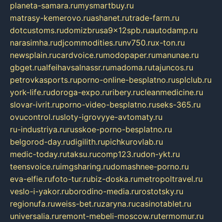
planeta-samara.ru
mysmartbuy.ru
matrasy-kemerovo.ru
ashanet.ru
trade-farm.ru
dotcustoms.ru
domizbrusa9x12spb.ru
autodamp.ru
narasimha.ru
djcommodities.ru
nv750.ru
x-ton.ru
newsplain.ru
cardvoice.ru
modopaper.ru
manunae.ru
gbget.ru
alfeihavsalnassr.ru
madoma.ru
tajuncos.ru
petrovkasports.ru
porno-online-besplatno.ru
splclub.ru
york-life.ru
doroga-expo.ru
ribery.ru
cleanmedicine.ru
slovar-ivrit.ru
porno-video-besplatno.ru
seks-365.ru
ovucontrol.ru
sloty-igrovyye-avtomaty.ru
ru-industriya.ru
russkoe-porno-besplatno.ru
belgorod-day.ru
digilith.ru
pichkurovlab.ru
medic-today.ru
taksu.ru
comp123.ru
don-ykt.ru
teensvoice.ru
imgsharing.ru
domashnee-porno.ru
eva-elfie.ru
foto-tur.ru
biz-doska.ru
metropoltravel.ru
veslo-i-yakor.ru
borodino-media.ru
rostotsky.ru
regionufa.ru
weiss-bet.ru
zaryna.ru
casinotablet.ru
universalia.ru
remont-mebeli-moscow.ru
termomur.ru