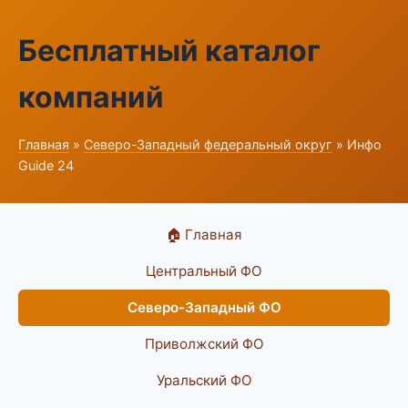
Бесплатный каталог
компаний
Главная
»
Северо-Западный федеральный округ
» Инфо
Guide 24
🏠 Главная
Центральный ФО
Северо-Западный ФО
Приволжский ФО
Уральский ФО