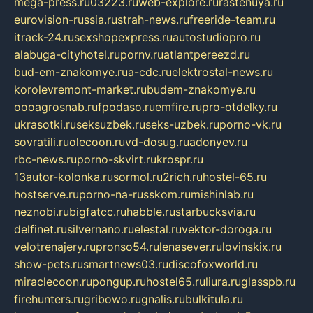
mega-press.ru
03223.ru
web-explore.ru
rastenuya.ru
eurovision-russia.ru
strah-news.ru
freeride-team.ru
itrack-24.ru
sexshopexpress.ru
autostudiopro.ru
alabuga-cityhotel.ru
pornv.ru
atlantpereezd.ru
bud-em-znakomye.ru
a-cdc.ru
elektrostal-news.ru
korolevremont-market.ru
budem-znakomye.ru
oooagrosnab.ru
fpodaso.ru
emfire.ru
pro-otdelky.ru
ukrasotki.ru
seksuzbek.ru
seks-uzbek.ru
porno-vk.ru
sovratili.ru
olecoon.ru
vd-dosug.ru
adonyev.ru
rbc-news.ru
porno-skvirt.ru
krospr.ru
13autor-kolonka.ru
sormol.ru
2rich.ru
hostel-65.ru
hostserve.ru
porno-na-russkom.ru
mishinlab.ru
neznobi.ru
bigfatcc.ru
habble.ru
starbucksvia.ru
delfinet.ru
silvernano.ru
elestal.ru
vektor-doroga.ru
velotrenajery.ru
pronso54.ru
lenasever.ru
lovinskix.ru
show-pets.ru
smartnews03.ru
discofoxworld.ru
miraclecoon.ru
pongup.ru
hostel65.ru
liura.ru
glasspb.ru
firehunters.ru
gribowo.ru
gnalis.ru
bulkitula.ru