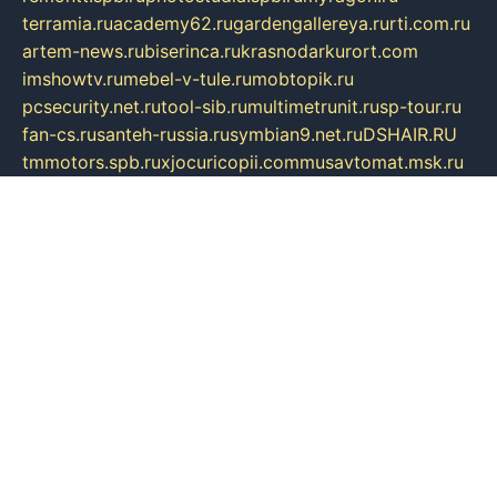
terramia.ru
academy62.ru
gardengallereya.ru
rti.com.ru
artem-news.ru
biserinca.ru
krasnodarkurort.com
imshowtv.ru
mebel-v-tule.ru
mobtopik.ru
pcsecurity.net.ru
tool-sib.ru
multimetrunit.ru
sp-tour.ru
fan-cs.ru
santeh-russia.ru
symbian9.net.ru
DSHAIR.RU
tmmotors.spb.ru
xjocuricopii.com
musavtomat.msk.ru
obustrojdom.ru
sovetcik.ru
ybaranovskaya.ru
ppknews.ru
cult-alshei.ru
JAPANRUSSIA.RU
proekciyamebel.ru
imper-finans.ru
rim.org.ru
glamourai.ru
brassminus.ru
zabor-pro.ru
ftn.pp.ru
dorogoe58.ru
laimengpacker.ru
kuzova-zapchasti.ru
sageerp.ru
taxodrom.ru
dsrazvitie.ru
hardcity.net.ru
ratinghomegames.ru
topservice25.ru
gubernyan.ru
gtglasslined.ru
ii4.ru
tssport.spb.ru
andorra24.com
blackwallstreet.ru
oboimos.ru
optim-doors.com.ru
ikuch.ru
nycr.org.ru
npa21.ru
vremya-ch.spb.ru
desert000.ru
ivtorgi.ru
ifiori.ru
catalog-statei.ru
dcv.org.ru
spetsmaster174.ru
ipkameryhiseeu.ru