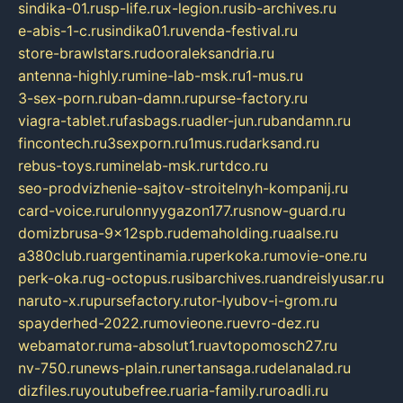
sindika-01.ru
sp-life.ru
x-legion.ru
sib-archives.ru
e-abis-1-c.ru
sindika01.ru
venda-festival.ru
store-brawlstars.ru
dooraleksandria.ru
antenna-highly.ru
mine-lab-msk.ru
1-mus.ru
3-sex-porn.ru
ban-damn.ru
purse-factory.ru
viagra-tablet.ru
fasbags.ru
adler-jun.ru
bandamn.ru
fincontech.ru
3sexporn.ru
1mus.ru
darksand.ru
rebus-toys.ru
minelab-msk.ru
rtdco.ru
seo-prodvizhenie-sajtov-stroitelnyh-kompanij.ru
card-voice.ru
rulonnyygazon177.ru
snow-guard.ru
domizbrusa-9x12spb.ru
demaholding.ru
aalse.ru
a380club.ru
argentinamia.ru
perkoka.ru
movie-one.ru
perk-oka.ru
g-octopus.ru
sibarchives.ru
andreislyusar.ru
naruto-x.ru
pursefactory.ru
tor-lyubov-i-grom.ru
spayderhed-2022.ru
movieone.ru
evro-dez.ru
webamator.ru
ma-absolut1.ru
avtopomosch27.ru
nv-750.ru
news-plain.ru
nertansaga.ru
delanalad.ru
dizfiles.ru
youtubefree.ru
aria-family.ru
roadli.ru