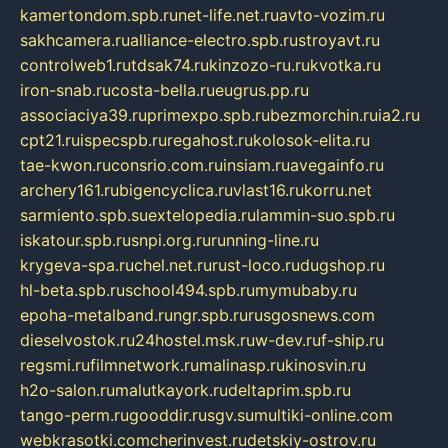
kamertondom.spb.ru
net-life.net.ru
avto-vozim.ru
sakhcamera.ru
alliance-electro.spb.ru
stroyavt.ru
controlweb1.ru
tdsak74.ru
kinzozo-ru.ru
kvotka.ru
iron-snab.ru
costa-bella.ru
eugrus.pp.ru
associaciya39.ru
primexpo.spb.ru
bezmorchin.ru
ia2.ru
cpt21.ru
ispecspb.ru
regahost.ru
kolosok-elita.ru
tae-kwon.ru
consrio.com.ru
insiam.ru
avegainfo.ru
archery161.ru
bigencyclica.ru
vlast16.ru
korru.net
sarmiento.spb.su
extelopedia.ru
lammin-suo.spb.ru
iskatour.spb.ru
snpi.org.ru
running-line.ru
krygeva-spa.ru
chel.net.ru
rust-loco.ru
dugshop.ru
hl-beta.spb.ru
school494.spb.ru
mymubaby.ru
epoha-metalband.ru
ngr.spb.ru
rusgosnews.com
dieselvostok.ru
24hostel.msk.ru
w-dev.ru
f-ship.ru
regsmi.ru
filmnetwork.ru
malinasp.ru
kinosvin.ru
h2o-salon.ru
malutkayork.ru
deltaprim.spb.ru
tango-perm.ru
gooddir.ru
sgv.su
multiki-online.com
webkrasotki.com
cherinvest.ru
detskiy-ostrov.ru