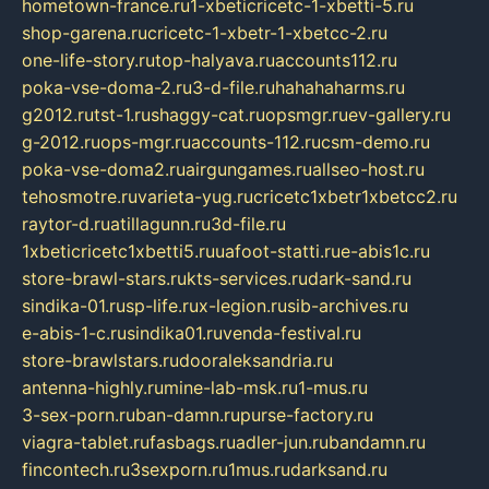
hometown-france.ru
1-xbeticricetc-1-xbetti-5.ru
shop-garena.ru
cricetc-1-xbetr-1-xbetcc-2.ru
one-life-story.ru
top-halyava.ru
accounts112.ru
poka-vse-doma-2.ru
3-d-file.ru
hahahaharms.ru
g2012.ru
tst-1.ru
shaggy-cat.ru
opsmgr.ru
ev-gallery.ru
g-2012.ru
ops-mgr.ru
accounts-112.ru
csm-demo.ru
poka-vse-doma2.ru
airgungames.ru
allseo-host.ru
tehosmotre.ru
varieta-yug.ru
cricetc1xbetr1xbetcc2.ru
raytor-d.ru
atillagunn.ru
3d-file.ru
1xbeticricetc1xbetti5.ru
uafoot-statti.ru
e-abis1c.ru
store-brawl-stars.ru
kts-services.ru
dark-sand.ru
sindika-01.ru
sp-life.ru
x-legion.ru
sib-archives.ru
e-abis-1-c.ru
sindika01.ru
venda-festival.ru
store-brawlstars.ru
dooraleksandria.ru
antenna-highly.ru
mine-lab-msk.ru
1-mus.ru
3-sex-porn.ru
ban-damn.ru
purse-factory.ru
viagra-tablet.ru
fasbags.ru
adler-jun.ru
bandamn.ru
fincontech.ru
3sexporn.ru
1mus.ru
darksand.ru