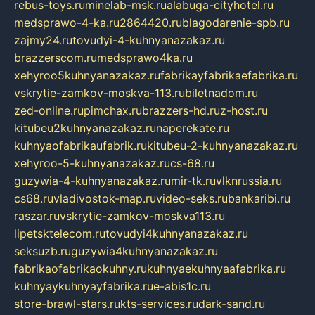
rebus-toys.ru
minelab-msk.ru
alabuga-cityhotel.ru
medsprawo-4-ka.ru
2864420.ru
blagodarenie-spb.ru
zajmy24.ru
tovudyi-4-kuhnyanazakaz.ru
brazzerscom.ru
medsprawo4ka.ru
xehyroo5kuhnyanazakaz.ru
fabrikayfabrikaefabrika.ru
vskrytie-zamkov-moskva-113.ru
biletnadom.ru
zed-online.ru
pimchax.ru
brazzers-hd.ru
z-host.ru
kitubeu2kuhnyanazakaz.ru
naperekate.ru
kuhnyaofabrikaufabrik.ru
kitubeu-2-kuhnyanazakaz.ru
xehyroo-5-kuhnyanazakaz.ru
cs-68.ru
guzywia-4-kuhnyanazakaz.ru
mir-tk.ru
vlknrussia.ru
cs68.ru
vladivostok-map.ru
video-seks.ru
bankaribi.ru
raszar.ru
vskrytie-zamkov-moskva113.ru
lipetsktelecom.ru
tovudyi4kuhnyanazakaz.ru
seksuzb.ru
guzywia4kuhnyanazakaz.ru
fabrikaofabrikaokuhny.ru
kuhnyaekuhnyaafabrika.ru
kuhnyaykuhnyayfabrika.ru
e-abis1c.ru
store-brawl-stars.ru
kts-services.ru
dark-sand.ru