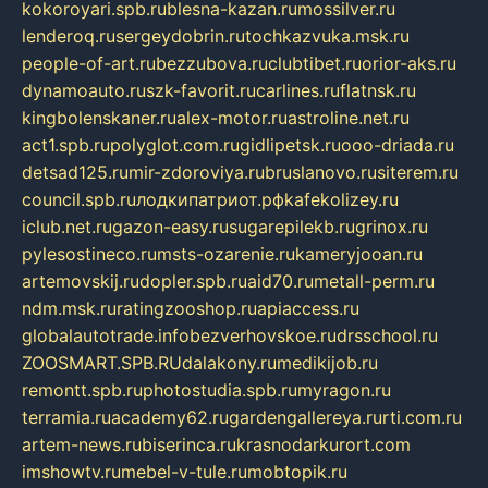
kokoroyari.spb.ru
blesna-kazan.ru
mossilver.ru
lenderoq.ru
sergeydobrin.ru
tochkazvuka.msk.ru
people-of-art.ru
bezzubova.ru
clubtibet.ru
orior-aks.ru
dynamoauto.ru
szk-favorit.ru
carlines.ru
flatnsk.ru
kingbolenskaner.ru
alex-motor.ru
astroline.net.ru
act1.spb.ru
polyglot.com.ru
gidlipetsk.ru
ooo-driada.ru
detsad125.ru
mir-zdoroviya.ru
bruslanovo.ru
siterem.ru
council.spb.ru
лодкипатриот.рф
kafekolizey.ru
iclub.net.ru
gazon-easy.ru
sugarepilekb.ru
grinox.ru
pylesostineco.ru
msts-ozarenie.ru
kameryjooan.ru
artemovskij.ru
dopler.spb.ru
aid70.ru
metall-perm.ru
ndm.msk.ru
ratingzooshop.ru
apiaccess.ru
globalautotrade.info
bezverhovskoe.ru
drsschool.ru
ZOOSMART.SPB.RU
dalakony.ru
medikijob.ru
remontt.spb.ru
photostudia.spb.ru
myragon.ru
terramia.ru
academy62.ru
gardengallereya.ru
rti.com.ru
artem-news.ru
biserinca.ru
krasnodarkurort.com
imshowtv.ru
mebel-v-tule.ru
mobtopik.ru