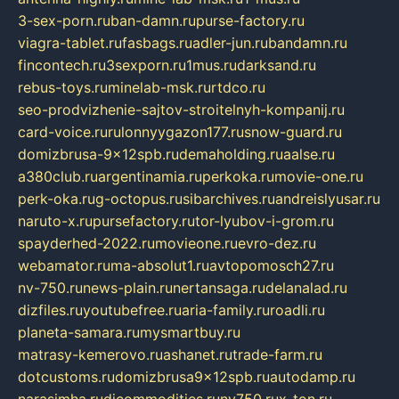
3-sex-porn.ru
ban-damn.ru
purse-factory.ru
viagra-tablet.ru
fasbags.ru
adler-jun.ru
bandamn.ru
fincontech.ru
3sexporn.ru
1mus.ru
darksand.ru
rebus-toys.ru
minelab-msk.ru
rtdco.ru
seo-prodvizhenie-sajtov-stroitelnyh-kompanij.ru
card-voice.ru
rulonnyygazon177.ru
snow-guard.ru
domizbrusa-9x12spb.ru
demaholding.ru
aalse.ru
a380club.ru
argentinamia.ru
perkoka.ru
movie-one.ru
perk-oka.ru
g-octopus.ru
sibarchives.ru
andreislyusar.ru
naruto-x.ru
pursefactory.ru
tor-lyubov-i-grom.ru
spayderhed-2022.ru
movieone.ru
evro-dez.ru
webamator.ru
ma-absolut1.ru
avtopomosch27.ru
nv-750.ru
news-plain.ru
nertansaga.ru
delanalad.ru
dizfiles.ru
youtubefree.ru
aria-family.ru
roadli.ru
planeta-samara.ru
mysmartbuy.ru
matrasy-kemerovo.ru
ashanet.ru
trade-farm.ru
dotcustoms.ru
domizbrusa9x12spb.ru
autodamp.ru