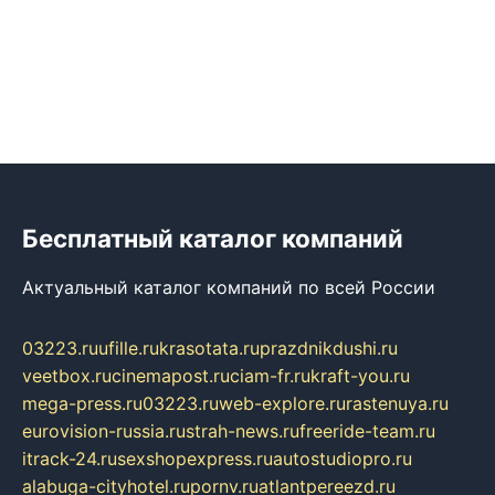
Бесплатный каталог компаний
Актуальный каталог компаний по всей России
03223.ru
ufille.ru
krasotata.ru
prazdnikdushi.ru
veetbox.ru
cinemapost.ru
ciam-fr.ru
kraft-you.ru
mega-press.ru
03223.ru
web-explore.ru
rastenuya.ru
eurovision-russia.ru
strah-news.ru
freeride-team.ru
itrack-24.ru
sexshopexpress.ru
autostudiopro.ru
alabuga-cityhotel.ru
pornv.ru
atlantpereezd.ru