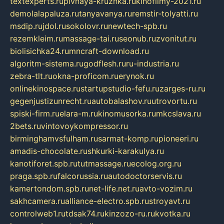
textexperts.ru
pivnaya-kruzhka.ru
kinofilmy-2021.ru
demolalapaluza.ru
tanyavanya.ru
remstir-tolyatti.ru
msdip.ru
jdol.ru
sokolovr.ru
newtech-spb.ru
rezemkleim.ru
massage-tai.ru
seonub.ru
zvonitut.ru
biolisichka24.ru
mncraft-download.ru
algoritm-sistema.ru
godflesh.ru
ru-industria.ru
zebra-tlt.ru
okna-proficom.ru
erynok.ru
onlinekinospace.ru
startupstudio-fefu.ru
zarges-ru.ru
gegenjustizunrecht.ru
autobalashov.ru
utrovortu.ru
spiski-firm.ru
elara-m.ru
kinomusorka.ru
mkcslava.ru
2bets.ru
vintovoykompressor.ru
birminghamvsfulham.ru
sarmat-komp.ru
pioneeri.ru
amadis-chocolate.ru
shkurki-karakulya.ru
kanotiforet.spb.ru
tutmassage.ru
ecolog.org.ru
praga.spb.ru
falcorussia.ru
autodoctorservis.ru
kamertondom.spb.ru
net-life.net.ru
avto-vozim.ru
sakhcamera.ru
alliance-electro.spb.ru
stroyavt.ru
controlweb1.ru
tdsak74.ru
kinzozo-ru.ru
kvotka.ru