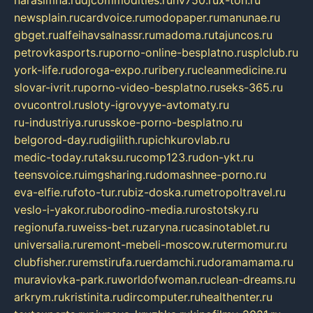
narasimha.ru
djcommodities.ru
nv750.ru
x-ton.ru
newsplain.ru
cardvoice.ru
modopaper.ru
manunae.ru
gbget.ru
alfeihavsalnassr.ru
madoma.ru
tajuncos.ru
petrovkasports.ru
porno-online-besplatno.ru
splclub.ru
york-life.ru
doroga-expo.ru
ribery.ru
cleanmedicine.ru
slovar-ivrit.ru
porno-video-besplatno.ru
seks-365.ru
ovucontrol.ru
sloty-igrovyye-avtomaty.ru
ru-industriya.ru
russkoe-porno-besplatno.ru
belgorod-day.ru
digilith.ru
pichkurovlab.ru
medic-today.ru
taksu.ru
comp123.ru
don-ykt.ru
teensvoice.ru
imgsharing.ru
domashnee-porno.ru
eva-elfie.ru
foto-tur.ru
biz-doska.ru
metropoltravel.ru
veslo-i-yakor.ru
borodino-media.ru
rostotsky.ru
regionufa.ru
weiss-bet.ru
zaryna.ru
casinotablet.ru
universalia.ru
remont-mebeli-moscow.ru
termomur.ru
clubfisher.ru
remstirufa.ru
erdamchi.ru
doramamama.ru
muraviovka-park.ru
worldofwoman.ru
clean-dreams.ru
arkrym.ru
kristinita.ru
dircomputer.ru
healthenter.ru