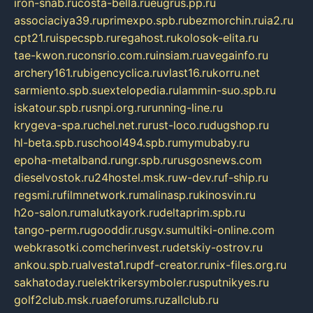
iron-snab.ru
costa-bella.ru
eugrus.pp.ru
associaciya39.ru
primexpo.spb.ru
bezmorchin.ru
ia2.ru
cpt21.ru
ispecspb.ru
regahost.ru
kolosok-elita.ru
tae-kwon.ru
consrio.com.ru
insiam.ru
avegainfo.ru
archery161.ru
bigencyclica.ru
vlast16.ru
korru.net
sarmiento.spb.su
extelopedia.ru
lammin-suo.spb.ru
iskatour.spb.ru
snpi.org.ru
running-line.ru
krygeva-spa.ru
chel.net.ru
rust-loco.ru
dugshop.ru
hl-beta.spb.ru
school494.spb.ru
mymubaby.ru
epoha-metalband.ru
ngr.spb.ru
rusgosnews.com
dieselvostok.ru
24hostel.msk.ru
w-dev.ru
f-ship.ru
regsmi.ru
filmnetwork.ru
malinasp.ru
kinosvin.ru
h2o-salon.ru
malutkayork.ru
deltaprim.spb.ru
tango-perm.ru
gooddir.ru
sgv.su
multiki-online.com
webkrasotki.com
cherinvest.ru
detskiy-ostrov.ru
ankou.spb.ru
alvesta1.ru
pdf-creator.ru
nix-files.org.ru
sakhatoday.ru
elektrikersymboler.ru
sputnikyes.ru
golf2club.msk.ru
aeforums.ru
zallclub.ru