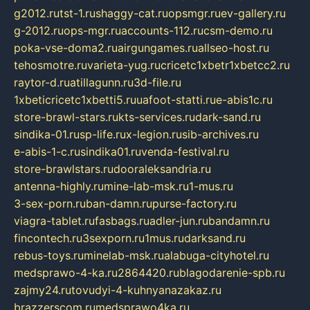
g2012.ru
tst-1.ru
shaggy-cat.ru
opsmgr.ru
ev-gallery.ru
g-2012.ru
ops-mgr.ru
accounts-112.ru
csm-demo.ru
poka-vse-doma2.ru
airgungames.ru
allseo-host.ru
tehosmotre.ru
varieta-yug.ru
cricetc1xbetr1xbetcc2.ru
raytor-d.ru
atillagunn.ru
3d-file.ru
1xbeticricetc1xbetti5.ru
uafoot-statti.ru
e-abis1c.ru
store-brawl-stars.ru
kts-services.ru
dark-sand.ru
sindika-01.ru
sp-life.ru
x-legion.ru
sib-archives.ru
e-abis-1-c.ru
sindika01.ru
venda-festival.ru
store-brawlstars.ru
dooraleksandria.ru
antenna-highly.ru
mine-lab-msk.ru
1-mus.ru
3-sex-porn.ru
ban-damn.ru
purse-factory.ru
viagra-tablet.ru
fasbags.ru
adler-jun.ru
bandamn.ru
fincontech.ru
3sexporn.ru
1mus.ru
darksand.ru
rebus-toys.ru
minelab-msk.ru
alabuga-cityhotel.ru
medsprawo-4-ka.ru
2864420.ru
blagodarenie-spb.ru
zajmy24.ru
tovudyi-4-kuhnyanazakaz.ru
brazzerscom.ru
medsprawo4ka.ru