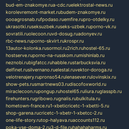
bud-em-znakomye.ru
a-cdc.ru
elektrostal-news.ru
korolevremont-market.ru
budem-znakomye.ru
oooagrosnab.ru
fpodaso.ru
emfire.ru
pro-otdelky.ru
ukrasotki.ru
seksuzbek.ru
seks-uzbek.ru
porno-vk.ru
sovratili.ru
olecoon.ru
vd-dosug.ru
adonyev.ru
rbc-news.ru
porno-skvirt.ru
krospr.ru
13autor-kolonka.ru
sormol.ru
2rich.ru
hostel-65.ru
hostserve.ru
porno-na-russkom.ru
mishinlab.ru
neznobi.ru
bigfatcc.ru
habble.ru
starbucksvia.ru
delfinet.ru
silvernano.ru
elestal.ru
vektor-doroga.ru
velotrenajery.ru
pronso54.ru
lenasever.ru
lovinskix.ru
show-pets.ru
smartnews03.ru
discofoxworld.ru
miraclecoon.ru
pongup.ru
hostel65.ru
liura.ru
glasspb.ru
firehunters.ru
gribowo.ru
gnalis.ru
bulkitula.ru
hometown-france.ru
1-xbeticricetc-1-xbetti-5.ru
shop-garena.ru
cricetc-1-xbetr-1-xbetcc-2.ru
one-life-story.ru
top-halyava.ru
accounts112.ru
poka-vse-doma-2.ru
3-d-file.ru
hahahaharms.ru