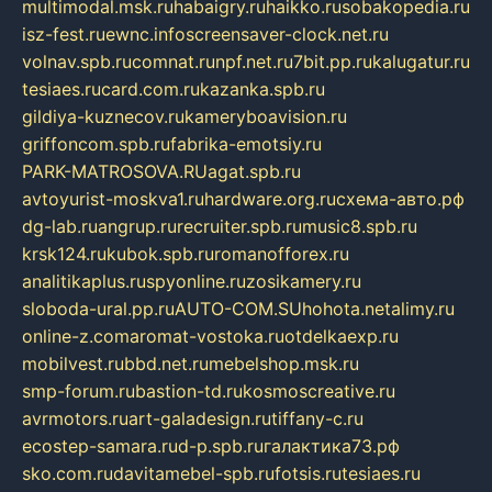
multimodal.msk.ru
habaigry.ru
haikko.ru
sobakopedia.ru
isz-fest.ru
ewnc.info
screensaver-clock.net.ru
volnav.spb.ru
comnat.ru
npf.net.ru
7bit.pp.ru
kalugatur.ru
tesiaes.ru
card.com.ru
kazanka.spb.ru
gildiya-kuznecov.ru
kameryboavision.ru
griffoncom.spb.ru
fabrika-emotsiy.ru
PARK-MATROSOVA.RU
agat.spb.ru
avtoyurist-moskva1.ru
hardware.org.ru
схема-авто.рф
dg-lab.ru
angrup.ru
recruiter.spb.ru
music8.spb.ru
krsk124.ru
kubok.spb.ru
romanofforex.ru
analitikaplus.ru
spyonline.ru
zosikamery.ru
sloboda-ural.pp.ru
AUTO-COM.SU
hohota.net
alimy.ru
online-z.com
aromat-vostoka.ru
otdelkaexp.ru
mobilvest.ru
bbd.net.ru
mebelshop.msk.ru
smp-forum.ru
bastion-td.ru
kosmoscreative.ru
avrmotors.ru
art-galadesign.ru
tiffany-c.ru
ecostep-samara.ru
d-p.spb.ru
галактика73.рф
sko.com.ru
davitamebel-spb.ru
fotsis.ru
tesiaes.ru