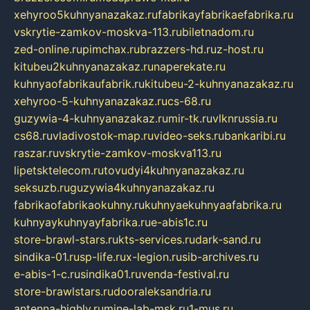
xehyroo5kuhnyanazakaz.ru
fabrikayfabrikaefabrika.ru
vskrytie-zamkov-moskva-113.ru
biletnadom.ru
zed-online.ru
pimchax.ru
brazzers-hd.ru
z-host.ru
kitubeu2kuhnyanazakaz.ru
naperekate.ru
kuhnyaofabrikaufabrik.ru
kitubeu-2-kuhnyanazakaz.ru
xehyroo-5-kuhnyanazakaz.ru
cs-68.ru
guzywia-4-kuhnyanazakaz.ru
mir-tk.ru
vlknrussia.ru
cs68.ru
vladivostok-map.ru
video-seks.ru
bankaribi.ru
raszar.ru
vskrytie-zamkov-moskva113.ru
lipetsktelecom.ru
tovudyi4kuhnyanazakaz.ru
seksuzb.ru
guzywia4kuhnyanazakaz.ru
fabrikaofabrikaokuhny.ru
kuhnyaekuhnyaafabrika.ru
kuhnyaykuhnyayfabrika.ru
e-abis1c.ru
store-brawl-stars.ru
kts-services.ru
dark-sand.ru
sindika-01.ru
sp-life.ru
x-legion.ru
sib-archives.ru
e-abis-1-c.ru
sindika01.ru
venda-festival.ru
store-brawlstars.ru
dooraleksandria.ru
antenna-highly.ru
mine-lab-msk.ru
1-mus.ru