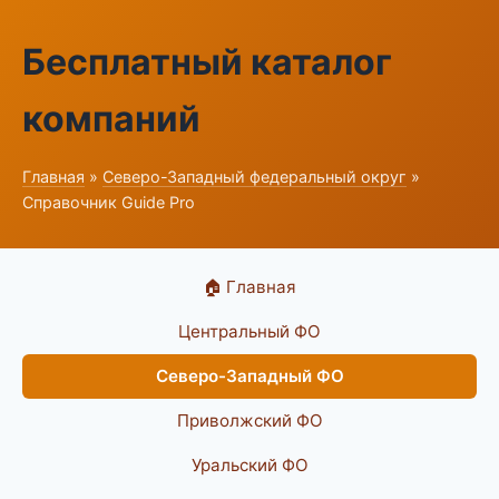
Бесплатный каталог
компаний
Главная
»
Северо-Западный федеральный округ
»
Справочник Guide Pro
🏠 Главная
Центральный ФО
Северо-Западный ФО
Приволжский ФО
Уральский ФО