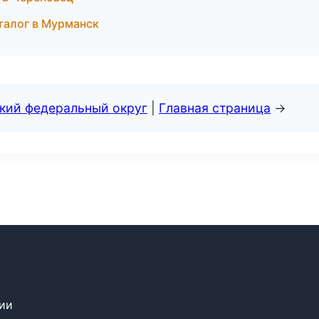
талог в Мурманск
ский федеральный округ
|
Главная страница
→
сии