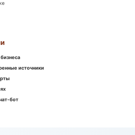
ке
ми
 бизнеса
еренные источники
арты
иях
чат-бот