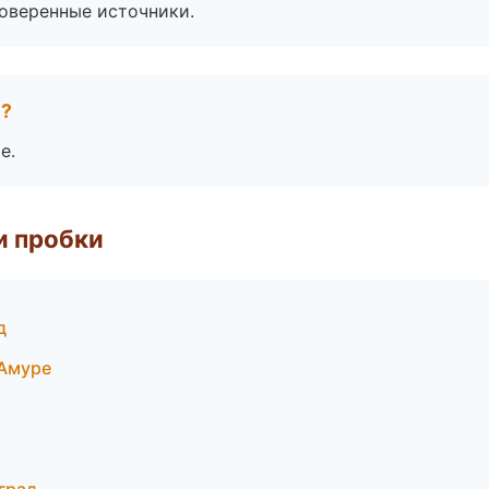
роверенные источники.
е?
е.
и пробки
д
-Амуре