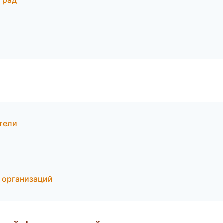
град
ители
и
 организаций