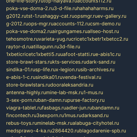
one-life-story.ru
top-halyava.ru
accounts112.ru
poka-vse-doma-2.ru
3-d-file.ru
hahahaharms.ru
g2012.ru
tst-1.ru
shaggy-cat.ru
opsmgr.ru
ev-gallery.ru
g-2012.ru
ops-mgr.ru
accounts-112.ru
csm-demo.ru
poka-vse-doma2.ru
airgungames.ru
allseo-host.ru
tehosmotre.ru
varieta-yug.ru
cricetc1xbetr1xbetcc2.ru
raytor-d.ru
atillagunn.ru
3d-file.ru
1xbeticricetc1xbetti5.ru
uafoot-statti.ru
e-abis1c.ru
store-brawl-stars.ru
kts-services.ru
dark-sand.ru
sindika-01.ru
sp-life.ru
x-legion.ru
sib-archives.ru
e-abis-1-c.ru
sindika01.ru
venda-festival.ru
store-brawlstars.ru
dooraleksandria.ru
antenna-highly.ru
mine-lab-msk.ru
1-mus.ru
3-sex-porn.ru
ban-damn.ru
purse-factory.ru
viagra-tablet.ru
fasbags.ru
adler-jun.ru
bandamn.ru
fincontech.ru
3sexporn.ru
1mus.ru
darksand.ru
rebus-toys.ru
minelab-msk.ru
alabuga-cityhotel.ru
medsprawo-4-ka.ru
2864420.ru
blagodarenie-spb.ru