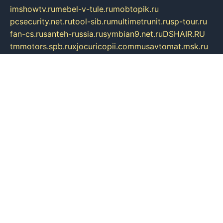
imshowtv.ru
mebel-v-tule.ru
mobtopik.ru
pcsecurity.net.ru
tool-sib.ru
multimetrunit.ru
sp-tour.ru
fan-cs.ru
santeh-russia.ru
symbian9.net.ru
DSHAIR.RU
tmmotors.spb.ru
xjocuricopii.com
musavtomat.msk.ru
obustrojdom.ru
sovetcik.ru
ybaranovskaya.ru
ppknews.ru
cult-alshei.ru
JAPANRUSSIA.RU
proekciyamebel.ru
imper-finans.ru
rim.org.ru
glamourai.ru
brassminus.ru
zabor-pro.ru
ftn.pp.ru
dorogoe58.ru
laimengpacker.ru
kuzova-zapchasti.ru
sageerp.ru
taxodrom.ru
dsrazvitie.ru
hardcity.net.ru
ratinghomegames.ru
topservice25.ru
gubernyan.ru
gtglasslined.ru
ii4.ru
tssport.spb.ru
andorra24.com
blackwallstreet.ru
oboimos.ru
optim-doors.com.ru
ikuch.ru
nycr.org.ru
npa21.ru
vremya-ch.spb.ru
desert000.ru
ivtorgi.ru
ifiori.ru
catalog-statei.ru
dcv.org.ru
spetsmaster174.ru
ipkameryhiseeu.ru
dum26.ru
ruspol.spb.ru
fr-opendp.ru
kam-solnyshko.ru
cheyenne-arapaho.ru
sevzapmetal.spb.ru