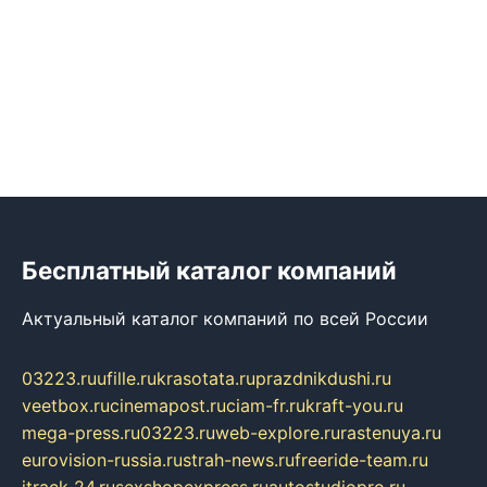
Бесплатный каталог компаний
Актуальный каталог компаний по всей России
03223.ru
ufille.ru
krasotata.ru
prazdnikdushi.ru
veetbox.ru
cinemapost.ru
ciam-fr.ru
kraft-you.ru
mega-press.ru
03223.ru
web-explore.ru
rastenuya.ru
eurovision-russia.ru
strah-news.ru
freeride-team.ru
itrack-24.ru
sexshopexpress.ru
autostudiopro.ru