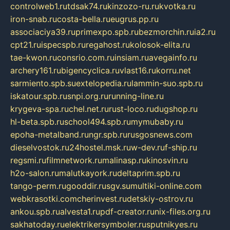
controlweb1.ru
tdsak74.ru
kinzozo-ru.ru
kvotka.ru
iron-snab.ru
costa-bella.ru
eugrus.pp.ru
associaciya39.ru
primexpo.spb.ru
bezmorchin.ru
ia2.ru
cpt21.ru
ispecspb.ru
regahost.ru
kolosok-elita.ru
tae-kwon.ru
consrio.com.ru
insiam.ru
avegainfo.ru
archery161.ru
bigencyclica.ru
vlast16.ru
korru.net
sarmiento.spb.su
extelopedia.ru
lammin-suo.spb.ru
iskatour.spb.ru
snpi.org.ru
running-line.ru
krygeva-spa.ru
chel.net.ru
rust-loco.ru
dugshop.ru
hl-beta.spb.ru
school494.spb.ru
mymubaby.ru
epoha-metalband.ru
ngr.spb.ru
rusgosnews.com
dieselvostok.ru
24hostel.msk.ru
w-dev.ru
f-ship.ru
regsmi.ru
filmnetwork.ru
malinasp.ru
kinosvin.ru
h2o-salon.ru
malutkayork.ru
deltaprim.spb.ru
tango-perm.ru
gooddir.ru
sgv.su
multiki-online.com
webkrasotki.com
cherinvest.ru
detskiy-ostrov.ru
ankou.spb.ru
alvesta1.ru
pdf-creator.ru
nix-files.org.ru
sakhatoday.ru
elektrikersymboler.ru
sputnikyes.ru