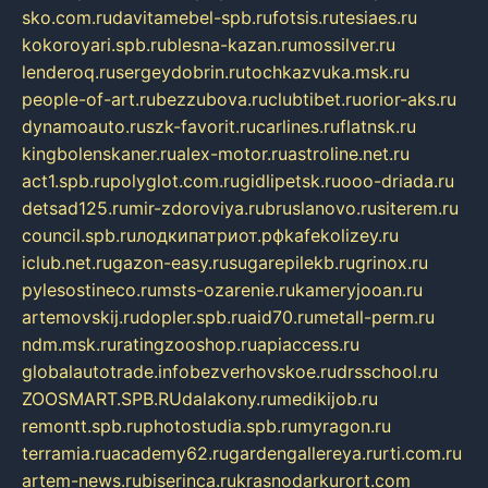
sko.com.ru
davitamebel-spb.ru
fotsis.ru
tesiaes.ru
kokoroyari.spb.ru
blesna-kazan.ru
mossilver.ru
lenderoq.ru
sergeydobrin.ru
tochkazvuka.msk.ru
people-of-art.ru
bezzubova.ru
clubtibet.ru
orior-aks.ru
dynamoauto.ru
szk-favorit.ru
carlines.ru
flatnsk.ru
kingbolenskaner.ru
alex-motor.ru
astroline.net.ru
act1.spb.ru
polyglot.com.ru
gidlipetsk.ru
ooo-driada.ru
detsad125.ru
mir-zdoroviya.ru
bruslanovo.ru
siterem.ru
council.spb.ru
лодкипатриот.рф
kafekolizey.ru
iclub.net.ru
gazon-easy.ru
sugarepilekb.ru
grinox.ru
pylesostineco.ru
msts-ozarenie.ru
kameryjooan.ru
artemovskij.ru
dopler.spb.ru
aid70.ru
metall-perm.ru
ndm.msk.ru
ratingzooshop.ru
apiaccess.ru
globalautotrade.info
bezverhovskoe.ru
drsschool.ru
ZOOSMART.SPB.RU
dalakony.ru
medikijob.ru
remontt.spb.ru
photostudia.spb.ru
myragon.ru
terramia.ru
academy62.ru
gardengallereya.ru
rti.com.ru
artem-news.ru
biserinca.ru
krasnodarkurort.com