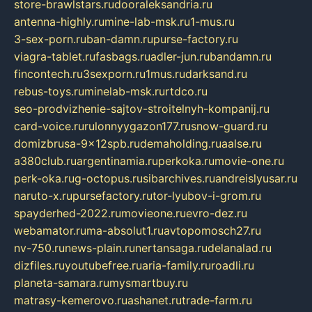
store-brawlstars.ru
dooraleksandria.ru
antenna-highly.ru
mine-lab-msk.ru
1-mus.ru
3-sex-porn.ru
ban-damn.ru
purse-factory.ru
viagra-tablet.ru
fasbags.ru
adler-jun.ru
bandamn.ru
fincontech.ru
3sexporn.ru
1mus.ru
darksand.ru
rebus-toys.ru
minelab-msk.ru
rtdco.ru
seo-prodvizhenie-sajtov-stroitelnyh-kompanij.ru
card-voice.ru
rulonnyygazon177.ru
snow-guard.ru
domizbrusa-9x12spb.ru
demaholding.ru
aalse.ru
a380club.ru
argentinamia.ru
perkoka.ru
movie-one.ru
perk-oka.ru
g-octopus.ru
sibarchives.ru
andreislyusar.ru
naruto-x.ru
pursefactory.ru
tor-lyubov-i-grom.ru
spayderhed-2022.ru
movieone.ru
evro-dez.ru
webamator.ru
ma-absolut1.ru
avtopomosch27.ru
nv-750.ru
news-plain.ru
nertansaga.ru
delanalad.ru
dizfiles.ru
youtubefree.ru
aria-family.ru
roadli.ru
planeta-samara.ru
mysmartbuy.ru
matrasy-kemerovo.ru
ashanet.ru
trade-farm.ru