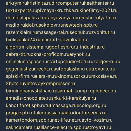
arkrym.ru
kristinita.ru
dircomputer.ru
healthenter.ru
textexperts.ru
pivnaya-kruzhka.ru
kinofilmy-2021.ru
demolalapaluza.ru
tanyavanya.ru
remstir-tolyatti.ru
msdip.ru
jdol.ru
sokolovr.ru
newtech-spb.ru
rezemkleim.ru
massage-tai.ru
seonub.ru
zvonitut.ru
biolisichka24.ru
mncraft-download.ru
algoritm-sistema.ru
godflesh.ru
ru-industria.ru
zebra-tlt.ru
okna-proficom.ru
erynok.ru
onlinekinospace.ru
startupstudio-fefu.ru
zarges-ru.ru
gegenjustizunrecht.ru
autobalashov.ru
utrovortu.ru
spiski-firm.ru
elara-m.ru
kinomusorka.ru
mkcslava.ru
2bets.ru
vintovoykompressor.ru
birminghamvsfulham.ru
sarmat-komp.ru
pioneeri.ru
amadis-chocolate.ru
shkurki-karakulya.ru
kanotiforet.spb.ru
tutmassage.ru
ecolog.org.ru
praga.spb.ru
falcorussia.ru
autodoctorservis.ru
kamertondom.spb.ru
net-life.net.ru
avto-vozim.ru
sakhcamera.ru
alliance-electro.spb.ru
stroyavt.ru