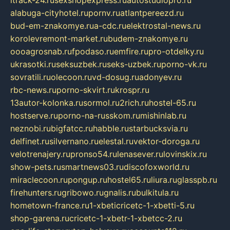
alabuga-cityhotel.ru
pornv.ru
atlantpereezd.ru
bud-em-znakomye.ru
a-cdc.ru
elektrostal-news.ru
korolevremont-market.ru
budem-znakomye.ru
oooagrosnab.ru
fpodaso.ru
emfire.ru
pro-otdelky.ru
ukrasotki.ru
seksuzbek.ru
seks-uzbek.ru
porno-vk.ru
sovratili.ru
olecoon.ru
vd-dosug.ru
adonyev.ru
rbc-news.ru
porno-skvirt.ru
krospr.ru
13autor-kolonka.ru
sormol.ru
2rich.ru
hostel-65.ru
hostserve.ru
porno-na-russkom.ru
mishinlab.ru
neznobi.ru
bigfatcc.ru
habble.ru
starbucksvia.ru
delfinet.ru
silvernano.ru
elestal.ru
vektor-doroga.ru
velotrenajery.ru
pronso54.ru
lenasever.ru
lovinskix.ru
show-pets.ru
smartnews03.ru
discofoxworld.ru
miraclecoon.ru
pongup.ru
hostel65.ru
liura.ru
glasspb.ru
firehunters.ru
gribowo.ru
gnalis.ru
bulkitula.ru
hometown-france.ru
1-xbeticricetc-1-xbetti-5.ru
shop-garena.ru
cricetc-1-xbetr-1-xbetcc-2.ru