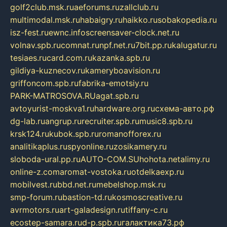
golf2club.msk.ru
aeforums.ru
zallclub.ru
multimodal.msk.ru
habaigry.ru
haikko.ru
sobakopedia.ru
isz-fest.ru
ewnc.info
screensaver-clock.net.ru
volnav.spb.ru
comnat.ru
npf.net.ru
7bit.pp.ru
kalugatur.ru
tesiaes.ru
card.com.ru
kazanka.spb.ru
gildiya-kuznecov.ru
kameryboavision.ru
griffoncom.spb.ru
fabrika-emotsiy.ru
PARK-MATROSOVA.RU
agat.spb.ru
avtoyurist-moskva1.ru
hardware.org.ru
схема-авто.рф
dg-lab.ru
angrup.ru
recruiter.spb.ru
music8.spb.ru
krsk124.ru
kubok.spb.ru
romanofforex.ru
analitikaplus.ru
spyonline.ru
zosikamery.ru
sloboda-ural.pp.ru
AUTO-COM.SU
hohota.net
alimy.ru
online-z.com
aromat-vostoka.ru
otdelkaexp.ru
mobilvest.ru
bbd.net.ru
mebelshop.msk.ru
smp-forum.ru
bastion-td.ru
kosmoscreative.ru
avrmotors.ru
art-galadesign.ru
tiffany-c.ru
ecostep-samara.ru
d-p.spb.ru
галактика73.рф