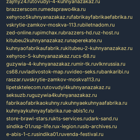
zajmy24.ru
tovudyi-4-kuhnyanazakaz.ru
brazzerscom.ru
medsprawo4ka.ru
xehyroo5kuhnyanazakaz.ru
fabrikayfabrikaefabrika.ru
vskrytie-zamkov-moskva-113.ru
biletnadom.ru
zed-online.ru
pimchax.ru
brazzers-hd.ru
z-host.ru
kitubeu2kuhnyanazakaz.ru
naperekate.ru
kuhnyaofabrikaufabrik.ru
kitubeu-2-kuhnyanazakaz.ru
xehyroo-5-kuhnyanazakaz.ru
cs-68.ru
guzywia-4-kuhnyanazakaz.ru
mir-tk.ru
vlknrussia.ru
cs68.ru
vladivostok-map.ru
video-seks.ru
bankaribi.ru
raszar.ru
vskrytie-zamkov-moskva113.ru
lipetsktelecom.ru
tovudyi4kuhnyanazakaz.ru
seksuzb.ru
guzywia4kuhnyanazakaz.ru
fabrikaofabrikaokuhny.ru
kuhnyaekuhnyaafabrika.ru
kuhnyaykuhnyayfabrika.ru
e-abis1c.ru
store-brawl-stars.ru
kts-services.ru
dark-sand.ru
sindika-01.ru
sp-life.ru
x-legion.ru
sib-archives.ru
e-abis-1-c.ru
sindika01.ru
venda-festival.ru