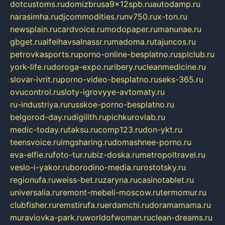
dotcustoms.ru
domizbrusa9x12spb.ru
autodamp.ru
narasimha.ru
djcommodities.ru
nv750.ru
x-ton.ru
newsplain.ru
cardvoice.ru
modopaper.ru
manunae.ru
gbget.ru
alfeihavsalnassr.ru
madoma.ru
tajuncos.ru
petrovkasports.ru
porno-online-besplatno.ru
splclub.ru
york-life.ru
doroga-expo.ru
ribery.ru
cleanmedicine.ru
slovar-ivrit.ru
porno-video-besplatno.ru
seks-365.ru
ovucontrol.ru
sloty-igrovyye-avtomaty.ru
ru-industriya.ru
russkoe-porno-besplatno.ru
belgorod-day.ru
digilith.ru
pichkurovlab.ru
medic-today.ru
taksu.ru
comp123.ru
don-ykt.ru
teensvoice.ru
imgsharing.ru
domashnee-porno.ru
eva-elfie.ru
foto-tur.ru
biz-doska.ru
metropoltravel.ru
veslo-i-yakor.ru
borodino-media.ru
rostotsky.ru
regionufa.ru
weiss-bet.ru
zaryna.ru
casinotablet.ru
universalia.ru
remont-mebeli-moscow.ru
termomur.ru
clubfisher.ru
remstirufa.ru
erdamchi.ru
doramamama.ru
muraviovka-park.ru
worldofwoman.ru
clean-dreams.ru