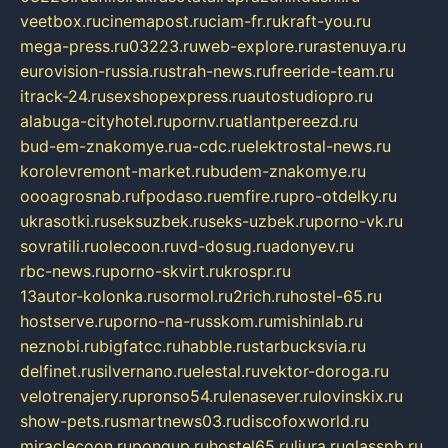
veetbox.ru
cinemapost.ru
ciam-fr.ru
kraft-you.ru
mega-press.ru
03223.ru
web-explore.ru
rastenuya.ru
eurovision-russia.ru
strah-news.ru
freeride-team.ru
itrack-24.ru
sexshopexpress.ru
autostudiopro.ru
alabuga-cityhotel.ru
pornv.ru
atlantpereezd.ru
bud-em-znakomye.ru
a-cdc.ru
elektrostal-news.ru
korolevremont-market.ru
budem-znakomye.ru
oooagrosnab.ru
fpodaso.ru
emfire.ru
pro-otdelky.ru
ukrasotki.ru
seksuzbek.ru
seks-uzbek.ru
porno-vk.ru
sovratili.ru
olecoon.ru
vd-dosug.ru
adonyev.ru
rbc-news.ru
porno-skvirt.ru
krospr.ru
13autor-kolonka.ru
sormol.ru
2rich.ru
hostel-65.ru
hostserve.ru
porno-na-russkom.ru
mishinlab.ru
neznobi.ru
bigfatcc.ru
habble.ru
starbucksvia.ru
delfinet.ru
silvernano.ru
elestal.ru
vektor-doroga.ru
velotrenajery.ru
pronso54.ru
lenasever.ru
lovinskix.ru
show-pets.ru
smartnews03.ru
discofoxworld.ru
miraclecoon.ru
pongup.ru
hostel65.ru
liura.ru
glasspb.ru