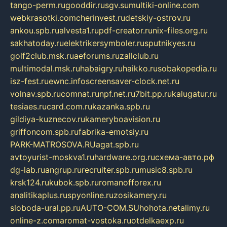
tango-perm.ru
gooddir.ru
sgv.su
multiki-online.com
webkrasotki.com
cherinvest.ru
detskiy-ostrov.ru
ankou.spb.ru
alvesta1.ru
pdf-creator.ru
nix-files.org.ru
sakhatoday.ru
elektrikersymboler.ru
sputnikyes.ru
golf2club.msk.ru
aeforums.ru
zallclub.ru
multimodal.msk.ru
habaigry.ru
haikko.ru
sobakopedia.ru
isz-fest.ru
ewnc.info
screensaver-clock.net.ru
volnav.spb.ru
comnat.ru
npf.net.ru
7bit.pp.ru
kalugatur.ru
tesiaes.ru
card.com.ru
kazanka.spb.ru
gildiya-kuznecov.ru
kameryboavision.ru
griffoncom.spb.ru
fabrika-emotsiy.ru
PARK-MATROSOVA.RU
agat.spb.ru
avtoyurist-moskva1.ru
hardware.org.ru
схема-авто.рф
dg-lab.ru
angrup.ru
recruiter.spb.ru
music8.spb.ru
krsk124.ru
kubok.spb.ru
romanofforex.ru
analitikaplus.ru
spyonline.ru
zosikamery.ru
sloboda-ural.pp.ru
AUTO-COM.SU
hohota.net
alimy.ru
online-z.com
aromat-vostoka.ru
otdelkaexp.ru