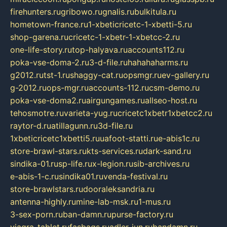
firehunters.ru
gribowo.ru
gnalis.ru
bulkitula.ru
hometown-france.ru
1-xbeticricetc-1-xbetti-5.ru
shop-garena.ru
cricetc-1-xbetr-1-xbetcc-2.ru
one-life-story.ru
top-halyava.ru
accounts112.ru
poka-vse-doma-2.ru
3-d-file.ru
hahahaharms.ru
g2012.ru
tst-1.ru
shaggy-cat.ru
opsmgr.ru
ev-gallery.ru
g-2012.ru
ops-mgr.ru
accounts-112.ru
csm-demo.ru
poka-vse-doma2.ru
airgungames.ru
allseo-host.ru
tehosmotre.ru
varieta-yug.ru
cricetc1xbetr1xbetcc2.ru
raytor-d.ru
atillagunn.ru
3d-file.ru
1xbeticricetc1xbetti5.ru
uafoot-statti.ru
e-abis1c.ru
store-brawl-stars.ru
kts-services.ru
dark-sand.ru
sindika-01.ru
sp-life.ru
x-legion.ru
sib-archives.ru
e-abis-1-c.ru
sindika01.ru
venda-festival.ru
store-brawlstars.ru
dooraleksandria.ru
antenna-highly.ru
mine-lab-msk.ru
1-mus.ru
3-sex-porn.ru
ban-damn.ru
purse-factory.ru