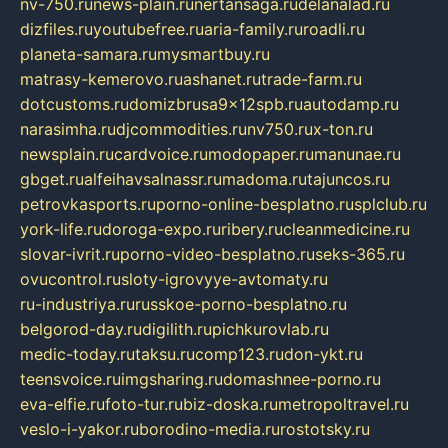
nv-750.ru
news-plain.ru
nertansaga.ru
delanalad.ru
dizfiles.ru
youtubefree.ru
aria-family.ru
roadli.ru
planeta-samara.ru
mysmartbuy.ru
matrasy-kemerovo.ru
ashanet.ru
trade-farm.ru
dotcustoms.ru
domizbrusa9x12spb.ru
autodamp.ru
narasimha.ru
djcommodities.ru
nv750.ru
x-ton.ru
newsplain.ru
cardvoice.ru
modopaper.ru
manunae.ru
gbget.ru
alfeihavsalnassr.ru
madoma.ru
tajuncos.ru
petrovkasports.ru
porno-online-besplatno.ru
splclub.ru
york-life.ru
doroga-expo.ru
ribery.ru
cleanmedicine.ru
slovar-ivrit.ru
porno-video-besplatno.ru
seks-365.ru
ovucontrol.ru
sloty-igrovyye-avtomaty.ru
ru-industriya.ru
russkoe-porno-besplatno.ru
belgorod-day.ru
digilith.ru
pichkurovlab.ru
medic-today.ru
taksu.ru
comp123.ru
don-ykt.ru
teensvoice.ru
imgsharing.ru
domashnee-porno.ru
eva-elfie.ru
foto-tur.ru
biz-doska.ru
metropoltravel.ru
veslo-i-yakor.ru
borodino-media.ru
rostotsky.ru