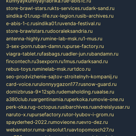
kuhnyaykuhnyayfabrika.ru
e-abis1c.ru
store-brawl-stars.ru
kts-services.ru
dark-sand.ru
sindika-01.ru
sp-life.ru
x-legion.ru
sib-archives.ru
e-abis-1-c.ru
sindika01.ru
venda-festival.ru
store-brawlstars.ru
dooraleksandria.ru
antenna-highly.ru
mine-lab-msk.ru
1-mus.ru
3-sex-porn.ru
ban-damn.ru
purse-factory.ru
viagra-tablet.ru
fasbags.ru
adler-jun.ru
bandamn.ru
fincontech.ru
3sexporn.ru
1mus.ru
darksand.ru
rebus-toys.ru
minelab-msk.ru
rtdco.ru
seo-prodvizhenie-sajtov-stroitelnyh-kompanij.ru
card-voice.ru
rulonnyygazon177.ru
snow-guard.ru
domizbrusa-9x12spb.ru
demaholding.ru
aalse.ru
a380club.ru
argentinamia.ru
perkoka.ru
movie-one.ru
perk-oka.ru
g-octopus.ru
sibarchives.ru
andreislyusar.ru
naruto-x.ru
pursefactory.ru
tor-lyubov-i-grom.ru
spayderhed-2022.ru
movieone.ru
evro-dez.ru
webamator.ru
ma-absolut1.ru
avtopomosch27.ru