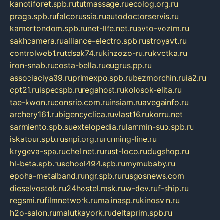
kanotiforet.spb.ru
tutmassage.ru
ecolog.org.ru
praga.spb.ru
falcorussia.ru
autodoctorservis.ru
kamertondom.spb.ru
net-life.net.ru
avto-vozim.ru
sakhcamera.ru
alliance-electro.spb.ru
stroyavt.ru
controlweb1.ru
tdsak74.ru
kinzozo-ru.ru
kvotka.ru
iron-snab.ru
costa-bella.ru
eugrus.pp.ru
associaciya39.ru
primexpo.spb.ru
bezmorchin.ru
ia2.ru
cpt21.ru
ispecspb.ru
regahost.ru
kolosok-elita.ru
tae-kwon.ru
consrio.com.ru
insiam.ru
avegainfo.ru
archery161.ru
bigencyclica.ru
vlast16.ru
korru.net
sarmiento.spb.su
extelopedia.ru
lammin-suo.spb.ru
iskatour.spb.ru
snpi.org.ru
running-line.ru
krygeva-spa.ru
chel.net.ru
rust-loco.ru
dugshop.ru
hl-beta.spb.ru
school494.spb.ru
mymubaby.ru
epoha-metalband.ru
ngr.spb.ru
rusgosnews.com
dieselvostok.ru
24hostel.msk.ru
w-dev.ru
f-ship.ru
regsmi.ru
filmnetwork.ru
malinasp.ru
kinosvin.ru
h2o-salon.ru
malutkayork.ru
deltaprim.spb.ru