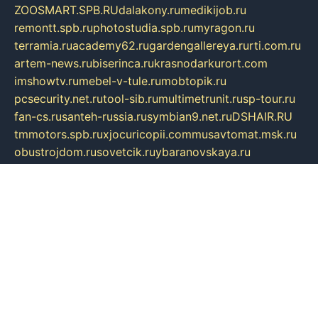
ZOOSMART.SPB.RU
dalakony.ru
medikijob.ru
remontt.spb.ru
photostudia.spb.ru
myragon.ru
terramia.ru
academy62.ru
gardengallereya.ru
rti.com.ru
artem-news.ru
biserinca.ru
krasnodarkurort.com
imshowtv.ru
mebel-v-tule.ru
mobtopik.ru
pcsecurity.net.ru
tool-sib.ru
multimetrunit.ru
sp-tour.ru
fan-cs.ru
santeh-russia.ru
symbian9.net.ru
DSHAIR.RU
tmmotors.spb.ru
xjocuricopii.com
musavtomat.msk.ru
obustrojdom.ru
sovetcik.ru
ybaranovskaya.ru
ppknews.ru
cult-alshei.ru
JAPANRUSSIA.RU
proekciyamebel.ru
imper-finans.ru
rim.org.ru
glamourai.ru
brassminus.ru
zabor-pro.ru
ftn.pp.ru
dorogoe58.ru
laimengpacker.ru
kuzova-zapchasti.ru
sageerp.ru
taxodrom.ru
dsrazvitie.ru
hardcity.net.ru
ratinghomegames.ru
topservice25.ru
gubernyan.ru
gtglasslined.ru
ii4.ru
tssport.spb.ru
andorra24.com
blackwallstreet.ru
oboimos.ru
optim-doors.com.ru
ikuch.ru
nycr.org.ru
npa21.ru
vremya-ch.spb.ru