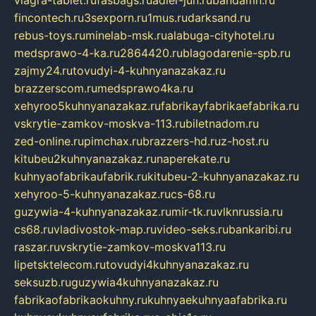
viagra-tablet.ru
fasbags.ru
adler-jun.ru
bandamn.ru
fincontech.ru
3sexporn.ru
1mus.ru
darksand.ru
rebus-toys.ru
minelab-msk.ru
alabuga-cityhotel.ru
medsprawo-4-ka.ru
2864420.ru
blagodarenie-spb.ru
zajmy24.ru
tovudyi-4-kuhnyanazakaz.ru
brazzerscom.ru
medsprawo4ka.ru
xehyroo5kuhnyanazakaz.ru
fabrikayfabrikaefabrika.ru
vskrytie-zamkov-moskva-113.ru
biletnadom.ru
zed-online.ru
pimchax.ru
brazzers-hd.ru
z-host.ru
kitubeu2kuhnyanazakaz.ru
naperekate.ru
kuhnyaofabrikaufabrik.ru
kitubeu-2-kuhnyanazakaz.ru
xehyroo-5-kuhnyanazakaz.ru
cs-68.ru
guzywia-4-kuhnyanazakaz.ru
mir-tk.ru
vlknrussia.ru
cs68.ru
vladivostok-map.ru
video-seks.ru
bankaribi.ru
raszar.ru
vskrytie-zamkov-moskva113.ru
lipetsktelecom.ru
tovudyi4kuhnyanazakaz.ru
seksuzb.ru
guzywia4kuhnyanazakaz.ru
fabrikaofabrikaokuhny.ru
kuhnyaekuhnyaafabrika.ru