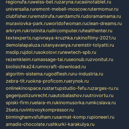
regionufa.ru
weiss-bet.ru
zaryna.ru
casinotablet.ru
universalia.ru
remont-mebeli-moscow.ru
termomur.ru
clubfisher.ru
remstirufa.ru
erdamchi.ru
doramamama.ru
muraviovka-park.ru
worldofwoman.ru
clean-dreams.ru
arkrym.ru
kristinita.ru
dircomputer.ru
healthenter.ru
textexperts.ru
pivnaya-kruzhka.ru
kinofilmy-2021.ru
demolalapaluza.ru
tanyavanya.ru
remstir-tolyatti.ru
msdip.ru
jdol.ru
sokolovr.ru
newtech-spb.ru
rezemkleim.ru
massage-tai.ru
seonub.ru
zvonitut.ru
biolisichka24.ru
mncraft-download.ru
algoritm-sistema.ru
godflesh.ru
ru-industria.ru
zebra-tlt.ru
okna-proficom.ru
erynok.ru
onlinekinospace.ru
startupstudio-fefu.ru
zarges-ru.ru
gegenjustizunrecht.ru
autobalashov.ru
utrovortu.ru
spiski-firm.ru
elara-m.ru
kinomusorka.ru
mkcslava.ru
2bets.ru
vintovoykompressor.ru
birminghamvsfulham.ru
sarmat-komp.ru
pioneeri.ru
amadis-chocolate.ru
shkurki-karakulya.ru