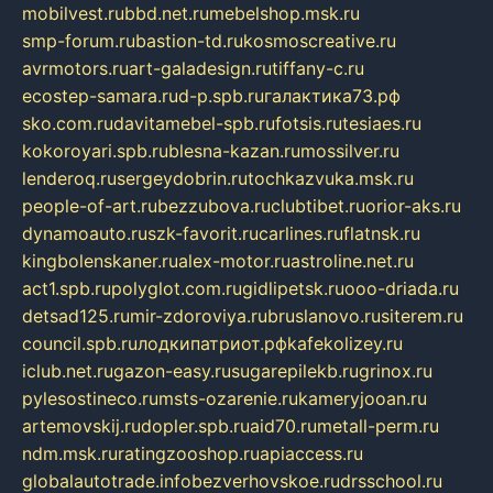
mobilvest.ru
bbd.net.ru
mebelshop.msk.ru
smp-forum.ru
bastion-td.ru
kosmoscreative.ru
avrmotors.ru
art-galadesign.ru
tiffany-c.ru
ecostep-samara.ru
d-p.spb.ru
галактика73.рф
sko.com.ru
davitamebel-spb.ru
fotsis.ru
tesiaes.ru
kokoroyari.spb.ru
blesna-kazan.ru
mossilver.ru
lenderoq.ru
sergeydobrin.ru
tochkazvuka.msk.ru
people-of-art.ru
bezzubova.ru
clubtibet.ru
orior-aks.ru
dynamoauto.ru
szk-favorit.ru
carlines.ru
flatnsk.ru
kingbolenskaner.ru
alex-motor.ru
astroline.net.ru
act1.spb.ru
polyglot.com.ru
gidlipetsk.ru
ooo-driada.ru
detsad125.ru
mir-zdoroviya.ru
bruslanovo.ru
siterem.ru
council.spb.ru
лодкипатриот.рф
kafekolizey.ru
iclub.net.ru
gazon-easy.ru
sugarepilekb.ru
grinox.ru
pylesostineco.ru
msts-ozarenie.ru
kameryjooan.ru
artemovskij.ru
dopler.spb.ru
aid70.ru
metall-perm.ru
ndm.msk.ru
ratingzooshop.ru
apiaccess.ru
globalautotrade.info
bezverhovskoe.ru
drsschool.ru