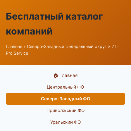
Бесплатный каталог
компаний
Главная
»
Северо-Западный федеральный округ
» ИП
Pro Service
🏠 Главная
Центральный ФО
Северо-Западный ФО
Приволжский ФО
Уральский ФО